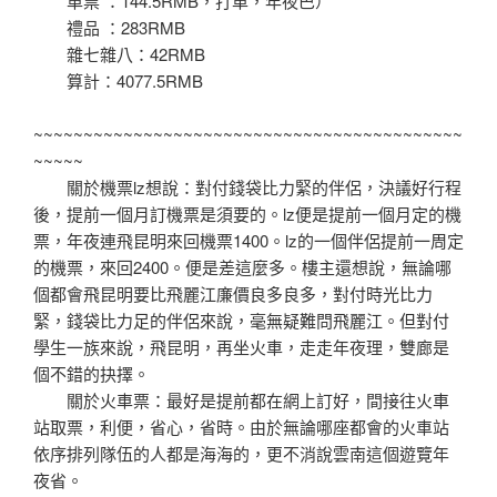
車票 ：144.5RMB，打車，年夜巴）
禮品 ：283RMB
雜七雜八：42RMB
算計：4077.5RMB
~~~~~~~~~~~~~~~~~~~~~~~~~~~~~~~~~~~~~~~~~~~
~~~~~
關於機票lz想說：對付錢袋比力緊的伴侶，決議好行程
後，提前一個月訂機票是須要的。lz便是提前一個月定的機
票，年夜連飛昆明來回機票1400。lz的一個伴侶提前一周定
的機票，來回2400。便是差這麼多。樓主還想說，無論哪
個都會飛昆明要比飛麗江廉價良多良多，對付時光比力
緊，錢袋比力足的伴侶來說，毫無疑難問飛麗江。但對付
學生一族來說，飛昆明，再坐火車，走走年夜理，雙廊是
個不錯的抉擇。
關於火車票：最好是提前都在網上訂好，間接往火車
站取票，利便，省心，省時。由於無論哪座都會的火車站
依序排列隊伍的人都是海海的，更不消說雲南這個遊覽年
夜省。