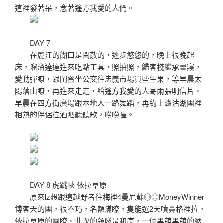
這裡發著呆，念著遙方我愛的人們。
DAY 7
在麗江的餬口是閑散的，逐步悠悠的，晚上很晚起
床，溜溜達達進來吃點工具，照拍照，歸客棧繼承晝寢，
愛動彈瞭，跟閨蜜坐公交往忠義市場買些生果，等早晨太
陽落山瞭，再進來走走，給遙方我愛的人寄兩張明信片。
早晨在四方街廣場跟本地人一路舞蹈，再約上瀘沽湖團裡
相熟的伴侶往酒吧聽聽歌，嘮嘮嗑。
DAY 8 虎跳峽 依拉草原
原來lz想跟這越野者往梅裡4曼尼蘇◎◎MoneyWinner
博客天的團，很不巧，名額滿瞭，隻能選2天噴鼻格裡拉，
依拉草原的團瞭。此次的領隊是和庚，一個黑萌黑萌的納