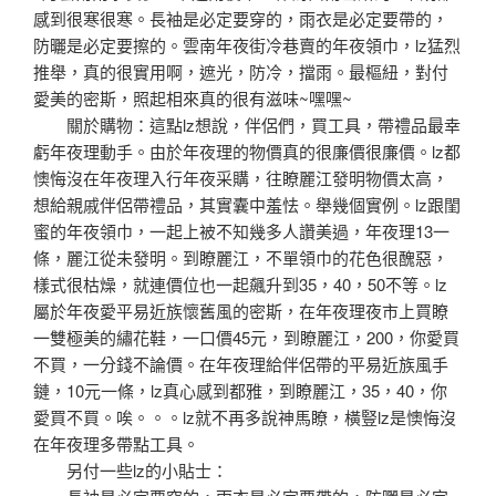
感到很寒很寒。長袖是必定要穿的，雨衣是必定要帶的，
防曬是必定要擦的。雲南年夜街冷巷賣的年夜領巾，lz猛烈
推舉，真的很實用啊，遮光，防冷，擋雨。最樞紐，對付
愛美的密斯，照起相來真的很有滋味~嘿嘿~
關於購物：這點lz想說，伴侶們，買工具，帶禮品最幸
虧年夜理動手。由於年夜理的物價真的很廉價很廉價。lz都
懊悔沒在年夜理入行年夜采購，往瞭麗江發明物價太高，
想給親戚伴侶帶禮品，其實囊中羞怯。舉幾個實例。lz跟閨
蜜的年夜領巾，一起上被不知幾多人讚美過，年夜理13一
條，麗江從未發明。到瞭麗江，不單領巾的花色很醜惡，
樣式很枯燥，就連價位也一起飆升到35，40，50不等。lz
屬於年夜愛平易近族懷舊風的密斯，在年夜理夜市上買瞭
一雙極美的繡花鞋，一口價45元，到瞭麗江，200，你愛買
不買，一分錢不論價。在年夜理給伴侶帶的平易近族風手
鏈，10元一條，lz真心感到都雅，到瞭麗江，35，40，你
愛買不買。唉。。。lz就不再多說神馬瞭，橫豎lz是懊悔沒
在年夜理多帶點工具。
另付一些lz的小貼士：