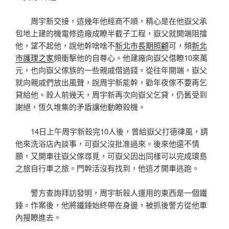
周宇新交接，這幾年他經商不順，精心是在他嶽父承
包地上建的機電修造廠成瞭半截子工程，嶽父就開端阻擋
他，望不起他，說他幹啥啥不
新北市長期照顧
可，頻
新北
市護理之家
頻衝擊他的自尊心。他建廠向嶽父借瞭10來萬
元，也向嶽父傢族的一些親戚借過錢。從往年開端，嶽父
就向親戚們放出風聲，說周宇新能幹，勸年夜傢不要再乞
貸給他。殺人前幾天，周宇新再次向嶽父乞貸，仍舊受到
謝絕，恆久堆集的矛盾讓他動瞭殺機。
14日上午周宇新殺完10人後，曾給嶽父打德律風，請
他來洗浴店內談事，可嶽父沒批准過來。後來他還不情
願，又開車往嶽父傢尋覓，可嶽父因出同樣可以完成環島
之旅自行車之旅。門幹活沒有找到，他這才開車逃跑。
警方查詢拜訪發明，周宇新殺人運用的東西是一個鐵
錘。作案後，他將鐵錘始終帶在身邊，被抓後警方從他車
內搜瞭進去。