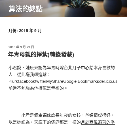
跳
算法的終點
至
主
要
內
月份:
2015 年 9 月
容
發
2015 年 9 月 29 日
佈
年青母親的掙紮(轉錄發載)
於
小君說，她原來認為年青時嫁
台北月子中心
給本身喜歡的
人，從此毫我想進球：
PlurkfacebooktwitterMyShareGoogle Bookmarksdel.icio.us
前進不勉強為他持傢是幸福的。
小君是個幸福傢庭長年夜的女孩，爸媽情感很好，
以是她認為，天底下的傢庭都是一樣的
月於西風落葉的季