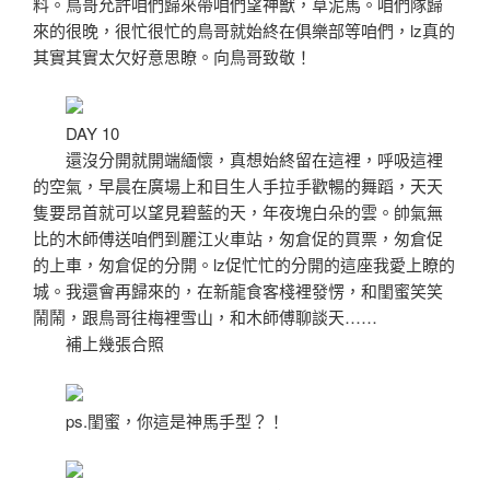
料。鳥哥允許咱們歸來帶咱們望神獸，草泥馬。咱們隊歸
來的很晚，很忙很忙的鳥哥就始終在俱樂部等咱們，lz真的
其實其實太欠好意思瞭。向鳥哥致敬！
DAY 10
還沒分開就開端緬懷，真想始終留在這裡，呼吸這裡
的空氣，早晨在廣場上和目生人手拉手歡暢的舞蹈，天天
隻要昂首就可以望見碧藍的天，年夜塊白朵的雲。帥氣無
比的木師傅送咱們到麗江火車站，匆倉促的買票，匆倉促
的上車，匆倉促的分開。lz促忙忙的分開的這座我愛上瞭的
城。我還會再歸來的，在新龍食客棧裡發愣，和閨蜜笑笑
鬧鬧，跟鳥哥往梅裡雪山，和木師傅聊談天……
補上幾張合照
ps.閨蜜，你這是神馬手型？！