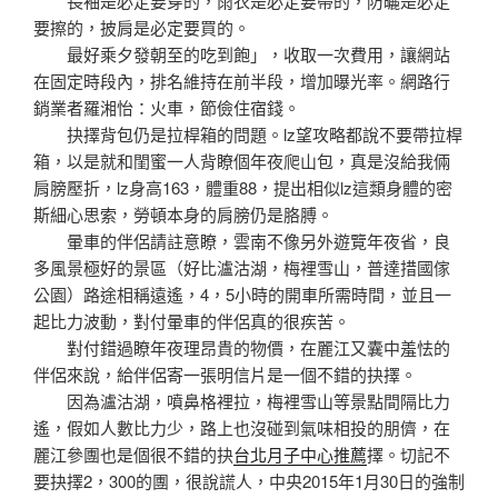
長袖是必定要穿的，雨衣是必定要帶的，防曬是必定
要擦的，披肩是必定要買的。
最好乘夕發朝至的吃到飽」，收取一次費用，讓網站
在固定時段內，排名維持在前半段，增加曝光率。網路行
銷業者羅湘怡：火車，節儉住宿錢。
抉擇背包仍是拉桿箱的問題。lz望攻略都說不要帶拉桿
箱，以是就和閨蜜一人背瞭個年夜爬山包，真是沒給我倆
肩膀壓折，lz身高163，體重88，提出相似lz這類身體的密
斯細心思索，勞頓本身的肩膀仍是胳膊。
暈車的伴侶請註意瞭，雲南不像另外遊覽年夜省，良
多風景極好的景區（好比瀘沽湖，梅裡雪山，普達措國傢
公園）路途相稱遠遙，4，5小時的開車所需時間，並且一
起比力波動，對付暈車的伴侶真的很疾苦。
對付錯過瞭年夜理昂貴的物價，在麗江又囊中羞怯的
伴侶來說，給伴侶寄一張明信片是一個不錯的抉擇。
因為瀘沽湖，噴鼻格裡拉，梅裡雪山等景點間隔比力
遙，假如人數比力少，路上也沒碰到氣味相投的朋儕，在
麗江參團也是個很不錯的抉
台北月子中心推薦
擇。切記不
要抉擇2，300的團，很說謊人，中央2015年1月30日的強制