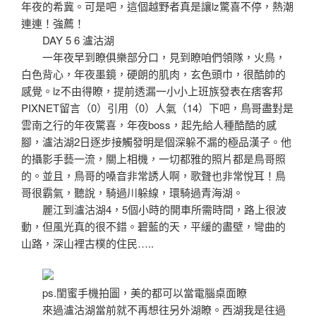
年夜的希冀。可是吧，這個越野者真是讓lz驚喜不停，熱潮
連連！強薦！
DAY 5 6 瀘沽湖
一年夜早到瞭俱樂部分口，見到瞭咱們領隊，火鳥，
白色背心，年夜墨鏡，硬朗的肌肉，玄色頭巾，很酷帥的
感覺。lz不由得瞭，提前透漏一小小上班族發表在痞客邦
PIXNET留言（0）引用（0）人氣（14）下吧，鳥哥盡對是
雲南之行的年夜驚喜，年夜boss，起先給人種酷酷的感
腳，瀘沽湖2日逐步接觸發明是個深躲不漏的極品漢子。他
的攝影手藝一流，關上相機，一切都雅的照片都是鳥哥照
的。並且，鳥哥的嗓音非常誘人啊，歌聲也非常悅耳！鳥
哥很霸氣，聽說，騎過川躲線，環騎過青海湖。
麗江到瀘沽湖4，5個小時的開車所需時間，路上很波
動，但風光真的很不錯。碧藍的天，平緩的盡壁，彎曲的
山路，深山裡古樸的住民…..
ps.閨蜜手機拍圖，美的都可以當電腦桌面瞭
來過瀘沽湖當前就不再想往另外湖瞭。西湖我是往過