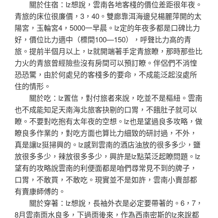
關於住宿：lz想說，雲南各地客棧的價位差距很年夜。
青旅的床位很廉價，3，40。雙廊靠洱海邊兒楊麗萍開的太
陽宮，玉輪宮4，5000一早晨。lz定的年夜多都是口碑比力
好，價位比力適中（標間100—150），呼聲比力高的青
旅。提前半個月以上，lz就開端著手定青旅瞭，那時那些比
力火的青旅曾經險些沒有房間可以預訂瞭。伴侶們不消惶
恐恐驚，由於何處兒的客棧多的要命，不成能泛起沒處所
住的情形。
關於吃：lz置信，對付旅者來說，吃並不是樞紐。雲南
也不成能知足天南海北旅客抉剔的口胃，不餓肚子就可以
瞭。不要對吃抱有太年夜的空想。lz也是望過良多攻略，做
瞭良多作業的，對吃方面也算比力細致的研討過，不外，
真是讓lz挺掃興的。lz感到雲南的酒店油放的很多多少，鹽
放很多多少，辣放很多多少，興許是lz點菜泛起瞭問題。lz
望有的攻略說雲南的利便面都是咱們尋常見不到的牌子，
口胃，不敢買，不敢吃。現實並不是如許，雲南小賣部都
有賣康師傅的。
關於穿著：lz想說，長袖外衣是必定要帶著的。6，7，
8月雲南雨水良多，下過雨後來，作為西南密斯的lz來說都