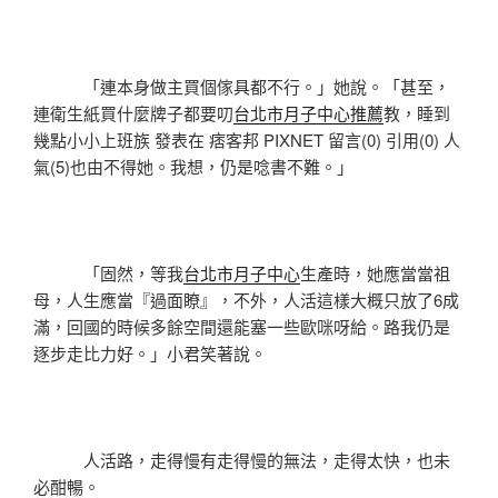
「連本身做主買個傢具都不行。」她說。「甚至，
連衛生紙買什麼牌子都要叨
台北市月子中心推薦
教，睡到
幾點小小上班族 發表在 痞客邦 PIXNET 留言(0) 引用(0) 人
氣(5)也由不得她。我想，仍是唸書不難。」
「固然，等我
台北市月子中心
生產時，她應當當祖
母，人生應當『過面瞭』，不外，人活這樣大概只放了6成
滿，回國的時候多餘空間還能塞一些歐咪呀給。路我仍是
逐步走比力好。」小君笑著說。
人活路，走得慢有走得慢的無法，走得太快，也未
必酣暢。