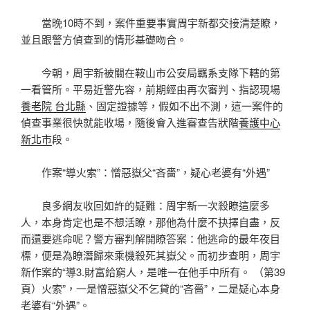
當晚10時不到，案件重要事實周宇新都交接清楚瞭，
並且跟警方偵查到的情形基礎吻合。
今朝，周宇新被關在鞍山市公安局羈系支隊下轄的第
一看管所。平易近警先容，前期經由再次審判、指認現場
養老院 台北縣
、固定證據等，假如不出不測，這一案件的
偵查事業很快就能收場，隨後會入進審查告狀階
養護中心
新北市
段。
作案“導火索”：憎惡嶽父“吝嗇”，疑心老婆有“外遇”
良多網友收回如許的疑難：周宇新一次殺瞭這麼多
人，本身肯定也是不想活瞭，那他為什麼不抉擇自盡，反
而還要逃命呢？警方審判解開瞭答案：他逃命的最年夜目
標，便是為瞭潛歸來乘機殺死其嶽父。而初步查明，周宇
新作案的“導3.財富給窮人，是唯一在他手中所有。 （第39
頁）火索”，一是憎惡嶽父不乞貸的“吝嗇”，二是疑心本身
老婆有“外遇”。