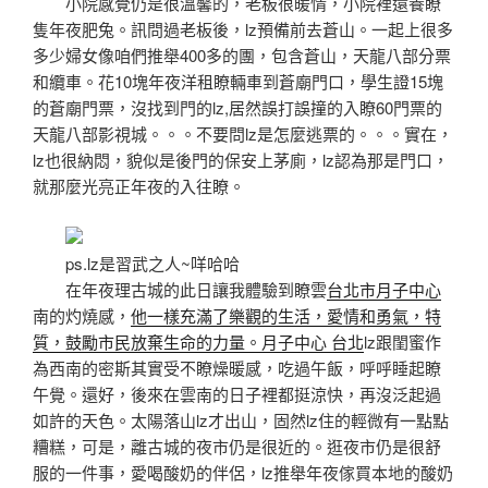
小院感覺仍是很溫馨的，老板很暖情，小院裡還養瞭
隻年夜肥兔。訊問過老板後，lz預備前去蒼山。一起上很多
多少婦女像咱們推舉400多的團，包含蒼山，天龍八部分票
和纜車。花10塊年夜洋租瞭輛車到蒼廟門口，學生證15塊
的蒼廟門票，沒找到門的lz,居然誤打誤撞的入瞭60門票的
天龍八部影視城。。。不要問lz是怎麼逃票的。。。實在，
lz也很納悶，貌似是後門的保安上茅廁，lz認為那是門口，
就那麼光亮正年夜的入往瞭。
ps.lz是習武之人~咩哈哈
在年夜理古城的此日讓我體驗到瞭雲
台北市月子中心
南的灼燒感，
他一樣充滿了樂觀的生活，愛情和勇氣，特
質，鼓勵市民放棄生命的力量。月子中心 台北
lz跟閨蜜作
為西南的密斯其實受不瞭燥暖感，吃過午飯，呼呼睡起瞭
午覺。還好，後來在雲南的日子裡都挺涼快，再沒泛起過
如許的天色。太陽落山lz才出山，固然lz住的輕微有一點點
糟糕，可是，離古城的夜市仍是很近的。逛夜市仍是很舒
服的一件事，愛喝酸奶的伴侶，lz推舉年夜傢買本地的酸奶