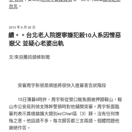
台北
。
發
2015 年 9 月 28 日
佈
續。。台北老人院遼寧嫌犯殺10人系因憎惡
於
嶽父 並疑心老婆出軌
文/來自騰訊頭條新聞
突審周宇新很是順遂將很快入進審查告狀階段
15日薄暮6時許，周宇新從營口鮁魚圈被押歸鞍山，鞍
山市公安局刑偵支隊幹警頓時對他鋪開突審。周宇新面臨
審判表示異樣鎮擴大類別ezChart區（3）靜，沒有任何懊
悔之意。他話語不多，每次歸答都三言兩語，個體問題他
謝絕作答。