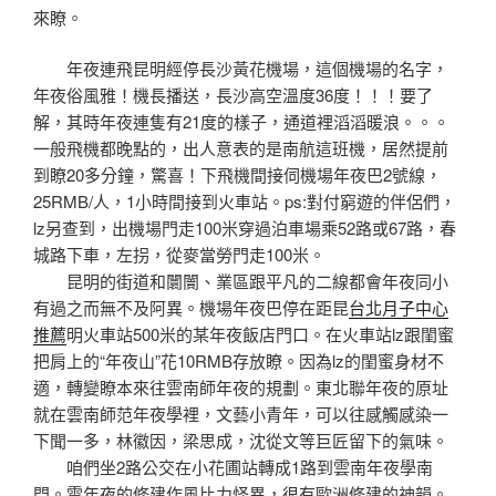
來瞭。
年夜連飛昆明經停長沙黃花機場，這個機場的名字，
年夜俗風雅！機長播送，長沙高空溫度36度！！！要了
解，其時年夜連隻有21度的樣子，通道裡滔滔暖浪。。。
一般飛機都晚點的，出人意表的是南航這班機，居然提前
到瞭20多分鐘，驚喜！下飛機間接伺機場年夜巴2號線，
25RMB/人，1小時間接到火車站。ps:對付窮遊的伴侶們，
lz另查到，出機場門走100米穿過泊車場乘52路或67路，春
城路下車，左拐，從麥當勞門走100米。
昆明的街道和闤闠、業區跟平凡的二線都會年夜同小
有過之而無不及阿異。機場年夜巴停在距昆
台北月子中心
推薦
明火車站500米的某年夜飯店門口。在火車站lz跟閨蜜
把肩上的“年夜山”花10RMB存放瞭。因為lz的閨蜜身材不
適，轉變瞭本來往雲南師年夜的規劃。東北聯年夜的原址
就在雲南師范年夜學裡，文藝小青年，可以往感觸感染一
下聞一多，林徽因，梁思成，沈從文等巨匠留下的氣味。
咱們坐2路公交在小花圃站轉成1路到雲南年夜學南
門。雲年夜的修建作風比力怪異，很有歐洲修建的神韻。