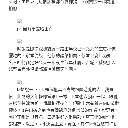
束河，由於束河每個店裡都有養狗狗。lz跟閨蜜一起閑逛，
拍照。
ps.最有學識哈士奇
晚飯是隨從跟隨雙廊一路坐年夜巴一路來的重慶小伉
儷吃的，家常便飯，他傢的酸菜扣肉，傢常豆腐比力知
名。咱們商定好今天一年夜早包車往麗江古城，餐與加入
越野者戶外俱樂部瀘沽湖兩天的團。
lz想說一下，lz是個極其不喜歡跟團遊覽的人，我置
信，此刻的大年輕應當跟lz一樣。lz本也沒預計一起上跟驢
友搭伴往瀘沽湖，噴鼻格裡拉的，但路上木有驢友向lz拋橄
欖枝。lz在出遊之前也有做過戶外俱樂部的作業，越野者，
阿拉丁都是很有名，口碑很好的俱樂部，望官網的評估也
都很高。以是，lz才決議上去。實在，其時lz也並沒有抱很