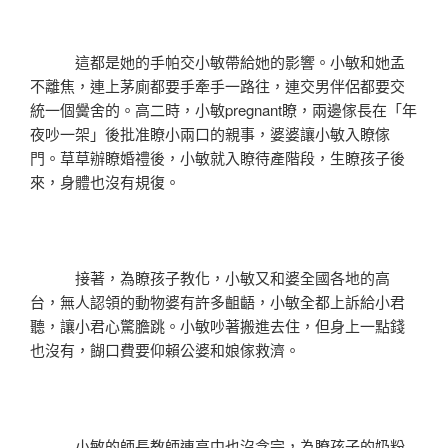
這都是她的手帕交小敏帶給她的影響。小敏和她孟
不離焦，連上茅廁都要手牽手一路往，連交男伴侶都要交
統一個黌舍的。高二時，小敏pregnant瞭，兩邊傢長在「年
夜吵一架」後批准瞭小兩口的親事，婆婆讓小敏入瞭傢
門。草草辦瞭婚禮後，小敏就入瞭待產階段，生瞭孩子後
來，身體也沒有規復。
接著，為瞭孩子教化，小敏又和婆全國各地的高
台，無人認領的動物婆有許多齟齬，小敏全都上訴給小君
聽，讓小君心驚膽跳。小敏吵著搬進去住，但身上一點錢
也沒有，餬口費要仰賴公婆和娘傢救濟。
小敏的師長教師連高中也沒念完，為瞭孩子的奶粉