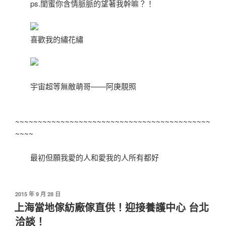
ps.閨蜜你含情脈脈的望著我幹嘛？！
喜歡我的繡花繡
宇宙超等無敵萌哥——阿庚靚照
~~~~~~~~~~~~~~~~~~~~~~~~~~~~~~~~~~~~~~~~~~~
~~~~
最初但願我愛的人和愛我的人所有都好
發
2015 年 9 月 28 日
佈
上海當地傢紡廠傢直供！迎接養護中心 台北
於
洽談！