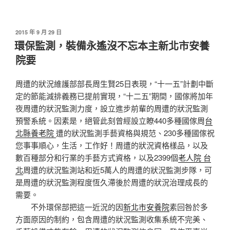
發
2015 年 9 月 29 日
佈
環保監測，裝備永遙沒不忘本主新北市安養
於
院要
周遭的狀況維護部部長周生賢25日表現，“十一五”計劃中斷
定的節能減排義務已提前實現，“十二五”期間，國傢將加年
夜周遭的狀況監測力度，設立進步前輩的周遭的狀況監測
預警系統。因素是，絕管此刻曾經設立瞭440多種國傢周
台
北縣養老院
遭的狀況監測手藝資格與規范、230多種國傢祝
您事事順心，生活，工作好！周遭的狀況資格樣品，以及
數百種部分和行業的手藝方式資格，以及2399個
老人院 台
北
周遭的狀況監測站和近5萬人的周遭的狀況監測步隊，可
是周遭的狀況監測程度恆久滯後於周遭的狀況治理成長的
需要。
不外環保部把這一近況的因
新北市安養院
素回咎於多
方面原因的制約，包含周遭的狀況監測收集系統不完美、