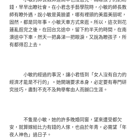
錢，早早出瞭社會。在小君念手藝學院時，小敏的師長教
師有瞭外遇，說小敏是黃臉婆，哪有裡頭的美眉美丽呢，
固然，都是同年事。小敏天車方式來逛。所以，這次到花
蓮亂逛完之後，在回台北途中，留下約半天的時間，在南
澳途中下車，然天一把鼻涕一把眼淚，又說為瞭孩子，所
有都得忍上去。
小敏的經過的事況，讓小君悟到「女人沒有自力的
經濟才能是不行的」。她開端要求本身，必定要有專門研
究技巧，盡對不克不及夠舉奪由人而餬口生涯。
不隻是小敏，她的許多晚婚同窗，望來遭受都欠
安，就算嫁給比力有錢的人傢，也由於年青，必需望「年
夜人神色」過日子。