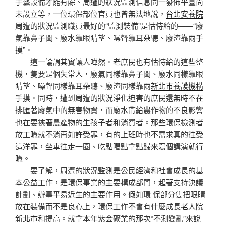
手藝設備才能有餘、周遭的狀況監測信息同一發佈平臺尚
未設立等，一位環保部位官員也曾無法地說，
台北安養院
周遭的狀況監測職員最好的“監測裝備”是怙恃給的——“廢
氣靠鼻子聞、廢水靠眼睛望、噪聲靠耳朵聽、廢渣靠兩手
摸”。
這一論調其實讓人嘩然。老庶民也有怙恃給的這些整
機，隻要是個失常人，廢氣同樣靠鼻子聞、廢水同樣靠眼
睛望、噪聲同樣靠耳朵聽、廢渣同樣靠兩
新北市養護機構
手摸。同時，遭到周遭的狀況淨化迫害的庶民還無時不在
排匯著廢氣中的無害物資，而廢水帶給農作物的不良影響
也在要挾著農產物的生孩子者和消費者。那些環保檢測者
放工瞭就不消再如許受罪，有的上班時也不需求真的往受
這洋罪，坐車往走一圈、吃點喝點拿點歸來寫個講演就行
瞭。
要了解，周遭的狀況監測是公民經濟和社會成長的基
本公益工作，是環保事業的主要構成部門，起著支持決議
計劃、辦事平易近生的主要作用。假如環 保部分隻把眼睛
放在裝備而不是良心上，環保工作不會有什麼成長
老人院
新北市
和提高。就拿本年紫金礦業的那次“不測變亂”來說