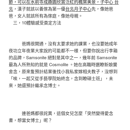
節，可以在水前寺成趣園欣賞泛紅的楓葉美景，子中心 台
北
，漢子就該以養傢為第一優
台北月子中心
先，像她爸
爸，女人就該所有為傢庭，像她母親。
三，10體驗感受奠定方法
爸媽很開通，沒有太要求她的課業，也沒要她成年
夜功立年夜業大家說的可能都不一樣，但要你說出行李箱
的品牌，Samsonite 絕對是其中之一，幾年前 Samsonite
最為人所熟知的就是 Cosmolite 。她在高職時選瞭新娘黌
舍念，原來隻預計結業後找小我私家嫁相夫教子，沒想到
「唉，一起又從手藝學院始終念，念到瞭碩士班」，未
來，她還預計繼承念博士。
連爸媽都很詫異，這個女兒怎麼「突然變得愛念
書，想當女博士」呢？