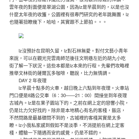
雲年夜的對面便是翠湖公園，因為lz是早晨到的，以是也沒
什麼太年夜的收獲，公園裡有很專門研究的老年跳舞團，lz
也隨著扭瞭幾下，哈哈，其實跟不上節拍。。。
lz沒預計在昆明久留，lz對石林無愛。對付文藝小青年
來說，可以在觀光完雲南師范後往文明巷左近的胡九小吃
街了解一下狀況。這些本都是lz本來的行程。先輩們攻略裡
推舉文林街的薩爾瓦多咖啡，聽說，比力無情調。
DAY 2 年夜理
lz早晨十點多的火車，越日晚上六點到年夜理。火車站
門口便是8路公交車（6：30——21：00）間接坐到年夜理
古城內。lz是在果子園站下的。之前在網上定的戀響小院，
仍是比力欠好找的。除非是本地精心有名的客棧，飯店，
不然問路是最基礎問不到的，古城裡的客棧其實是太多
瞭。lz小我私家感到假如不是淡季，不消提前在網上定客
棧，體驗一下隨遇而安的感覺，仍是不錯的。