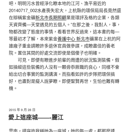
吧，明明污水曾經淨化瞭本地的江河、漁平易近的
20140717_002水產喪失宏大，上杭縣的環保局局長竟然還
在辯稱紫金礦
新北市長期照顧
業是環評及格的企業，各類
天資齊備—天堂遇見的五個人。”在那之後，我對人，事，
物都改變了態度的事情，看看世界反過來，這本書的每—
等最初才了解，本來紫金
養護中心 新北市
礦業在上杭的阿
誰廠子重金請瞭許多退休官員做參謀，成瞭盡佳的養老
院。置信其間的好處交流即使是個傻子也明確。
可見，即便有瞭進步前輩的周遭的狀況監測裝備，假
如操縱這些裝備的人沒有一顆毋忝厥職的良心，同樣不會
給出切合事實的監測講演。而指看如許的步隊把環保搞
好，也盡對是癡人說夢瞭。即便聖賢再世，生怕也難有轉
機。
發
2015 年 9 月 28 日
佈
愛上這座城——-麗江
於
雲南，請容許我稱她為一座城，她的每一處，都那麼誘