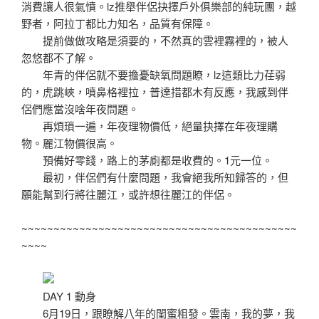
消費讓人很氣憤。lz推舉伴侶抉擇戶外俱樂部的純玩團，越
野者，阿拉丁都比力知名，品質有保障。
提前做做攻略是須要的，不然真的雲裡霧裡的，被人
忽悠都不了解。
年青的伴侶就不要擔憂缺氧問題瞭，lz這類比力荏弱
的，虎跳峽，噴鼻格裡拉，普達措都木有反應，我感到伴
侶們應當沒啥年夜問題。
再煩瑣一遍，年夜理物價低，絕量抉擇在年夜理購
物。麗江物價很高。
預備好零錢，路上的茅廁都是收費的。1元一位。
最初，伴侶們有什麼問題，我會絕我所知歸答的，但
願能幫到行將往麗江，或許想往麗江的伴侶。
~~~~~~~~~~~~~~~~~~~~~~~~~~~~~~~~~~~~~~~~~~~
~~~~
DAY 1 動身
6月19日，跟瞭解八年的閨蜜粗發。雲南，我的夢，我