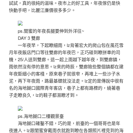
試試，真的很純的滋味。夜市上的好工具，年夜傢仍是快
快動手吧，比麗江廉價很多多少。
ps.閨蜜的年夜長腿要伸到外洋往~
DAY 3 雙廊
一年夜早，下起瞭細雨，lz背著宏大的爬山包在風花雪
月年夜飯店門口等往雙廊的年夜巴，正巧碰到瞭拼車的司
機，25/人送到雙廊。這一起上雨越下越年夜，到雙廊鎮，
雨依然沒有停的意思。lz來的時辰，雙廊險些整個鎮都在建
年夜鉅細小的客棧，原來巷子就很窄，再堆上一些沙子水
泥，再下年夜雨，路最基礎就沒法走。lz定的是傳說中很有
名的海地餬口國際青年客店，巷子上都有路標的，繞著巷
子走瞭良久，lz的鞋子都濕瞭才到。
ps.海地餬口二樓觀景臺
海地餬口確鑿不錯，巧的是，前臺的一個哥哥也是年
夜連人。lz跟閨蜜穿戴雨衣就跑到瞭在各類照片裡見到的海