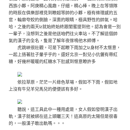
西族小夥。阿庚精心風趣，仔細，精心棒。晚上在等領隊
的時辰在俱樂部裡見到瞭超等帥的小夥，極有條理感的五
官，輪廓夸姣的側臉，深奧的眼睛，極具野性的帥氣。哈
哈，之後的兩天lz就始終始終跟閨蜜提到他。認為會是一別
一輩子，沒想到之後是他送咱們往火車站。不了解這個帥
氣的漢子的全名，隻是了解年夜傢鳴他木師傅。
虎跳峽很壯觀，可是下起瞭下雨加之lz身材不太愜意，
一起上捂著肚子暈乎乎的。還好北京一對兒小伉儷有帶紅
糖，好幾杯暖暖的紅糖水下肚感到愜意瞭許多
依拉草原，茫茫一片綠色草場，假如不下雨，假如地
上沒有牛兒羊兒馬兒的便便該有多好。
聽說，這工具此中一種用處是，女人假如發明漢子出
軌，漢子就被綁在這上頭曬三天！這高原的太陽但是很毒
的，一般漢子敢出軌嗎。。。