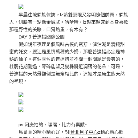
早晨往瞭躲族傢訪。lz這雙慧眼又發明瞭個帥哥，躲族
人，側臉有一點像金城武。哈哈哈，lz越來越感到本身喜歡
那種野性的美瞭，口胃略重，有木有？
DAY 9 普達措國傢公園
假如說年夜理是個風味古樸的密斯，瀘沽湖是清純甜
蜜的奼女，麗江是風情萬種的少婦，那麼普達措必定是神
秘的仙子。這個季候的普達措並不問一個問題是最美的，
杜鵑花期剛過，零碎能望見幾株將近凋落的花朵。可是，
普達措的天然景觀倒是無奈相比的，這裡才是原生態天然
的呈現。
ps.阿庚拍的，嘿嘿，比力有稟賦~
鳥哥真的精心精心好，對l
台北月子中心
z精心精心照