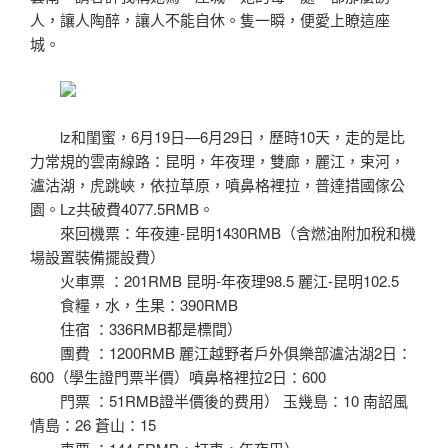
人，讓人陶醉，讓人不能自休。隻一瞬，便愛上瞭這座
城。
lz和閨蜜，6月19日—6月29日，歷時10天，走的是比
力常規的雲南線路：昆明，年夜理，雙廊，麗江，束河，
瀘沽湖，虎跳峽，依拉草原，噴鼻格裡拉，普達措國傢公
園。Lz共破費4077.5RMB。
來回機票：年夜連-昆明1430RMB（含燃油附加稅和機
場設置裝備擺設費）
火車票 ：201RMB 昆明-年夜理98.5 麗江-昆明102.5
食糧，水，生果：390RMB
住宿 ：336RMB都是標間）
團費 ：1200RMB 麗江越野者戶外俱樂部瀘沽湖2日：
600（學生證門票半價）噴鼻格裡拉2日：600
門票 ：51RMB證半價後的费用） 玉幾島：10 南詔風
情島：26 蒼山：15