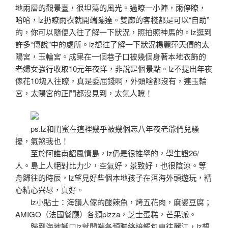
地兩層的觀景臺，很坦蕩的風光。過瞭一小陣，雨停瞭，
哈哈，lz扔瞭雨衣就開端蹦達。雙廊的客棧都是可以“自助”
的，你可以隨便入往了解一下狀況，照拍照神馬的。lz逛到
許多“傳說”中的處所。lz想往了解一下狀況楊麗萍天價的太
陽宮，玉輪宮。成果在一個巷子口被幾個身著本地衣飾的
老婦女強行收取10元年夜洋，非說是個景點。lz不提出年夜
傢花10塊入往瞭，真是委屈錢啊，外頭啥都沒有，連玉輪
宮，太陽宮的正門都沒見到，太氣人瞭！
ps.lz和閨蜜在這裡幾乎被幾個忘八年夜老爺們兒騷
擾，氣煞我也！
至於阿誰南詔風情島，lz仍是很推舉的，學生證26/
人。島上人絕對比力少，空氣好，景致好，也很陰涼。等
舟歸往的時辰，lz望見好些個本地孩子在洱海外頭遊玩，精
心精心兴尽，真好。
lz小貼士：海韻人傢的酸辣魚，烤五花肉，麻婆豆腐；
AMIGO（法國餐廳）各類pizza，芝士蛋糕，芒果派。
歸到海地餬口lz就開端各類聯絡接觸包車往麗江，lz想