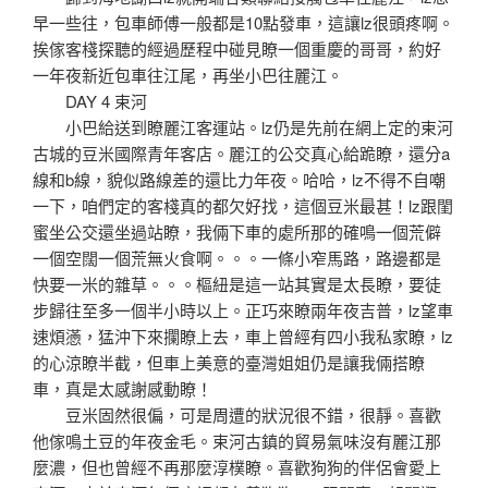
早一些往，包車師傅一般都是10點發車，這讓lz很頭疼啊。
挨傢客棧探聽的經過歷程中碰見瞭一個重慶的哥哥，約好
一年夜新近包車往江尾，再坐小巴往麗江。
DAY 4 束河
小巴給送到瞭麗江客運站。lz仍是先前在網上定的束河
古城的豆米國際青年客店。麗江的公交真心給跪瞭，還分a
線和b線，貌似路線差的還比力年夜。哈哈，lz不得不自嘲
一下，咱們定的客棧真的都欠好找，這個豆米最甚！lz跟閨
蜜坐公交還坐過站瞭，我倆下車的處所那的確鳴一個荒僻
一個空闊一個荒無火食啊。。。一條小窄馬路，路邊都是
快要一米的雜草。。。樞紐是這一站其實是太長瞭，要徒
步歸往至多一個半小時以上。正巧來瞭兩年夜吉普，lz望車
速煩懣，猛沖下來攔瞭上去，車上曾經有四小我私家瞭，lz
的心涼瞭半截，但車上美意的臺灣姐姐仍是讓我倆搭瞭
車，真是太感謝感動瞭！
豆米固然很偏，可是周遭的狀況很不錯，很靜。喜歡
他傢鳴土豆的年夜金毛。束河古鎮的貿易氣味沒有麗江那
麼濃，但也曾經不再那麼淳樸瞭。喜歡狗狗的伴侶會愛上