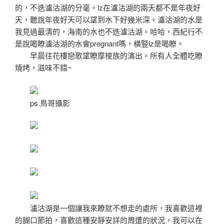
的，不迭瀘沽湖的分毫。lz在瀘沽湖的兩天都不是年夜好
天，聽說年夜好天可以望到水下好幾米深。瀘沽湖的水是
我見過最清的，海南的水也不迭瀘沽湖。哈哈，西紀行不
是說喝瞭瀘沽湖的水會pregnant嗎，橫豎lz是喝瞭。
早晨往花樓戀歌望瞭摩梭族的演出。所有人全體吃瞭
燒烤，滋味不錯~
ps.鳥哥攝影
瀘沽湖是一個讓我來瞭就不想走的處所，我喜歡這裡
的餬口節拍，喜歡這種安靜安詳的周遭的狀況，我可以在