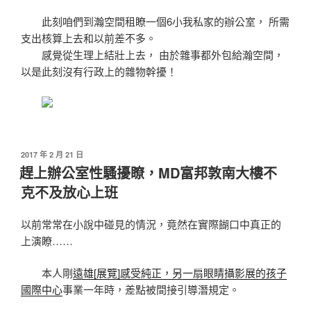
此刻咱們到瀚空間租瞭一個6小我私家的辦公室， 所需
支出核算上去和以前差不多。
感覺從生理上結壯上去， 由於雜事都外包給瀚空間，
以是此刻沒有行政上的雜物幹擾！
發
2017 年 2 月 21 日
佈
趕上辦公室性騷擾瞭，MD富邦敦南大樓不
於
克不及放心上班
以前常常在小說中碰見的情況，竟然在實際餬口中真正的
上演瞭……
本人剛
遠雄[展覽]感受純正，另一扇眼睛攝影展的孩子
國際中心
事業一年時，差點被間接引導潛規定。