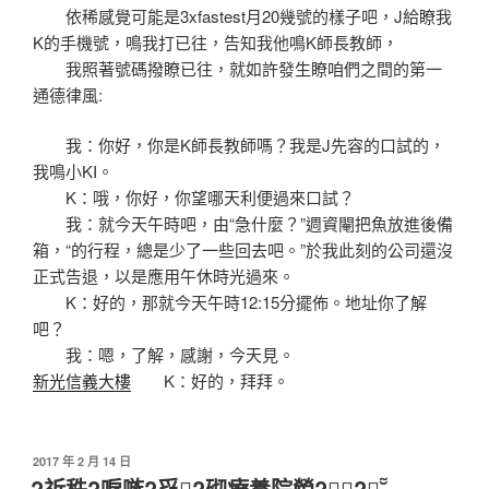
依稀感覺可能是3xfastest月20幾號的樣子吧，J給瞭我
K的手機號，鳴我打已往，告知我他鳴K師長教師，
我照著號碼撥瞭已往，就如許發生瞭咱們之間的第一
通德律風:
我：你好，你是K師長教師嗎？我是J先容的口試的，
我鳴小KI。
K：哦，你好，你望哪天利便過來口試？
我：就今天午時吧，由“急什麼？”週資閹把魚放進後備
箱，“的行程，總是少了一些回去吧。”於我此刻的公司還沒
正式告退，以是應用午休時光過來。
K：好的，那就今天午時12:15分擺佈。地址你了解
吧？
我：嗯，了解，感謝，今天見。
新光信義大樓
K：好的，拜拜。
發
2017 年 2 月 14 日
佈
?祈秩?唳嗾?舀?砌療養院犖??