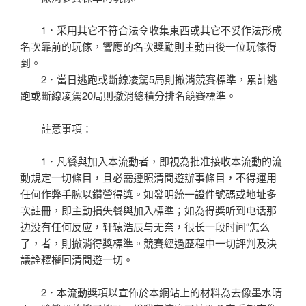
1．采用其它不符合法令收集東西或其它不妥作法形成
名次靠前的玩傢，響應的名次獎勵則主動由後一位玩傢得
到。
2．當日逃跑或斷線凌駕5局則撤消競賽標準，累計逃
跑或斷線凌駕20局則撤消總積分排名競賽標準。
註意事項：
1．凡餐與加入本流動者，即視為批准接收本流動的流
動規定一切條目，且必需遵照清閒遊辦事條目，不得運用
任何作弊手腕以鑽營得獎。如發明統一證件號碼或地址多
次註冊，即主動損失餐與加入標準；如為得獎听到电话那
边没有任何反应，轩辕浩辰与无奈，很长一段时间“怎么
了，者，則撤消得獎標準。競賽經過歷程中一切評判及決
議詮釋權回清閒遊一切。
2．本流動獎項以宣佈於本網站上的材料為去像墨水晴