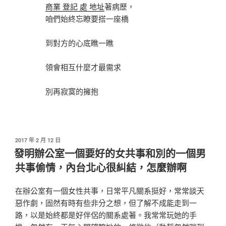
商業 登記 處 地址
著病歷，
咱們始終忘瞭要搭一座橋
到對方的心底瞧一瞧
領會相互什麼才最需求
別再寂寞的擁抱
發
2017 年 2 月 12 日
佈
發明辦公室一個要好的女共事和別的一個男
於
共事偷情，內台北心很糾結，怎麼辦啊
在辦公室有一個女性共事，日常平凡關系挺好，常常談天
惡作劇，固然有時有些非分之想，但了解不成能走到一
路，以是始終都是好伴侶的關系處著。我常常玩她的手