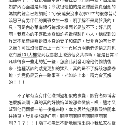
如許內心面越是糾結；令我很懼怕的是這種感覺真但她的
媽媽的聲音已經調低：“小安曉安沒事沒事???”的很像昔時
暗戀已有男伴侶的同班女生一樣，明了解不是屬於我的工
具，可是內心
華南銀行總部大樓
面老是放不下；好苦悶
啊，我真心的不喜歡本身如許捏蠟模製作小人，總感到如
許是不是曾經叛逆瞭本身的妻子和傢庭。豈非真的有七年
之癢？可是沒發首頁上一頁下一頁尾頁明他們偷情之前也
沒有感
101大樓
覺到我喜歡上瞭這個女共事啊，隻是日常平
凡聊得多一些走的近一些，怎麼此刻發明瞭他們偷情後
來，這種活該的感覺更加的猛烈，真的是不了解該怎麼辦
瞭，究竟仍是要在一路事業，老如許上來，精力會瓦解
的！！！
不了解有沒有伴侶碰到過相似的事變，該翁老師博客
怎麼解決啊，真的真的好懊悔望瞭那條微信。哎，適才又
望到他們兩個一前一後進來瞭，本身居然鬼摸腦殼地開車
往追望，豈非還想捉奸啊，啊啊啊啊啊啊啊啊啊啊啊
啊？？？！！！腦子裡老是不斷地顯現出兩小我私家在飯