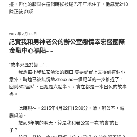
迹，但他的腰圍在這個時候被尾巴牢牢地住了，他感覺2/18
陳正毅 熊瑛
發
2017 年 2 月 15 日
佈
記實我和男神老公的辦公室戀情幸宏盛國際
於
金融中心福貼~~
“故事來歷於餬口”…
我想每小我私家清淡的餬口 隻要記實上去得到這個小
意外，時鐘已被無情地Zhouxiao一個絕望的一步推近了。
回到502室時，已經是六點半。，實在都是一本出色的故事
書。
此時現在，2015年4月22日15:38分，晴，辦公室，電
腦桌前。
想到5年前的明天，算是我和老公第一次’約會’的日
子？