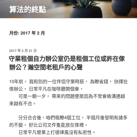
跳
算法的終點
至
主
要
內
月份:
2017 年 2 月
容
發
2017 年 2 月 21 日
佈
守業租個自力辦公室仍是租個工位或許在傢
於
辦公？瀚空間老租戶的心聲
10年前， 我和別的一位伴侶守業時辰， 為瞭省錢， 抉擇在
傢辦公， 日常平凡在咖啡廳開個會，
可是一朝一夕， 帶來的問題便是因為不常會晤溝通越
來越有不合。
分分合合後，咱們租瞭4個工位， 半個月後發明有諸多
的不變， 好比公司文件隻能放在傢裡，
日常平凡營業上打德律風沒有私密性。