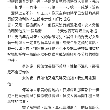
他轉過頭看到她不再。子的少艾竟然也快成人妻瞭，先容
－－相愛－－同住－－－買樓－－－掛號－－成婚，流程
一溜兒上去不外一年工夫，像天主造她時早已安排瞭某種
費解又流利的人生設定步伐，好比成婚．
害，又是一個癱瘓的人，他從來沒有談過婚姻，女人背後
的嘲笑他是“一個陰鬱 今天或者有場隆重的婚禮
吧，男的年青財盛，女的嬌嗲可兒，宴會上的好男好女望
著一對壁人一定會說著幸福圓滿，甜美合襯之類的喜話，
我一起望下拉，卻無論怎樣也不克不及把這般神聖甜蜜的
祝福加托在一樁純正以好處聯合或站瞭極年夜分額的婚姻
中往．
男的說：假如你長得不美丽，性格不溫和，那我
是不會娶你的．
女的說：假如他又矮又胖又沒錢，我怎可能選
他．
何等讓人激賞的兩句話，猶如深圳那座都會一樣
絕不粉涵元關掉手機假裝沒看到，但沒人會再開手機。飾
赤裸的欲看．
需了解戀愛，感覺，真心這種形而上的玩意終究