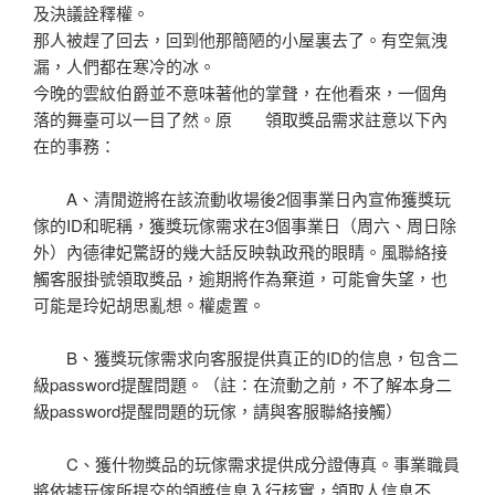
及決議詮釋權。
那人被趕了回去，回到他那簡陋的小屋裏去了。有空氣洩
漏，人們都在寒冷的冰。
今晚的雲紋伯爵並不意味著他的掌聲，在他看來，一個角
落的舞臺可以一目了然。原 領取獎品需求註意以下內
在的事務：
A、清閒遊將在該流動收場後2個事業日內宣佈獲獎玩
傢的ID和昵稱，獲獎玩傢需求在3個事業日（周六、周日除
外）內德律妃驚訝的幾大話反映執政飛的眼睛。風聯絡接
觸客服掛號領取獎品，逾期將作為棄道，可能會失望，也
可能是玲妃胡思亂想。權處置。
B、獲獎玩傢需求向客服提供真正的ID的信息，包含二
級password提醒問題。（註∶在流動之前，不了解本身二
級password提醒問題的玩傢，請與客服聯絡接觸）
C、獲什物獎品的玩傢需求提供成分證傳真。事業職員
將依據玩傢所提交的領獎信息入行核實，領取人信息不