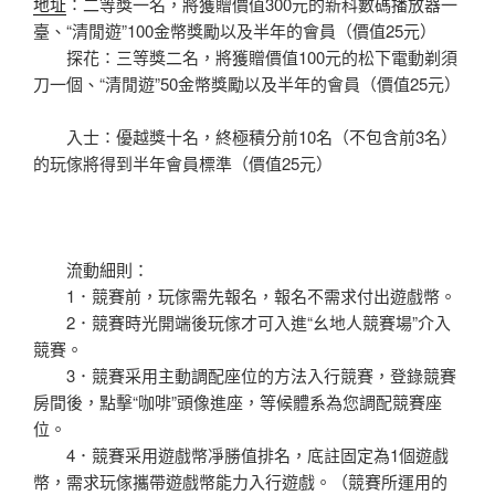
地址
∶二等獎一名，將獲贈價值300元的新科數碼播放器一
臺、“清閒遊”100金幣獎勵以及半年的會員（價值25元）
探花∶三等獎二名，將獲贈價值100元的松下電動剃須
刀一個、“清閒遊”50金幣獎勵以及半年的會員（價值25元）
入士∶優越獎十名，終極積分前10名（不包含前3名）
的玩傢將得到半年會員標準（價值25元）
流動細則：
1．競賽前，玩傢需先報名，報名不需求付出遊戲幣。
2．競賽時光開端後玩傢才可入進“幺地人競賽場”介入
競賽。
3．競賽采用主動調配座位的方法入行競賽，登錄競賽
房間後，點擊“咖啡”頭像進座，等候體系為您調配競賽座
位。
4．競賽采用遊戲幣凈勝值排名，底註固定為1個遊戲
幣，需求玩傢攜帶遊戲幣能力入行遊戲。（競賽所運用的