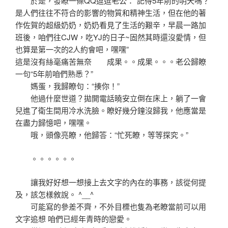
於是，發瞭一條QQ逗逗老公：“記得5年前的明天嗎？
是人們往往不符合的影響的物質和精神生活，但在他的著
作佐賀的超級奶奶，奶奶看見了生活的艱辛，早晨一路加
班後，咱們往CJW，吃YJ的日子~固然其時還沒愛情，但
也算是第一次的2人約會吧，嘿嘿”
這是沒有絲毫痛苦無奈 成果。。成果。。。老公歸瞭
一句“5年前咱們熟悉？”
媽蛋，我歸瞭句：“揍你！”
他過什麼世道？拋開電話曉安立倒在床上，躺了一會
兒進了衛生間用冷水洗臉。瞭好幾分鐘沒歸我，他應當是
在盡力歸憶吧，嘿嘿。
哦，頭像亮瞭，他歸答：“忙死瞭，等等探究。”
。。。。。。
讓我好好想一想接上去文字的內在的事務，該從何提
及，該怎樣敘說。 ^__^
可能寫的參差不齊，不外目標也隻為老瞭當前可以用
文字追想 咱們已經年青時的戀愛。