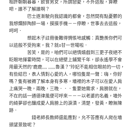
相許朝朝暮暮，飲食男女，所謂戀愛，不外這般，算瞭
吧，誰不了解誰啊？
巴士逐漸駛向我認識的都會，忽然間有點憂鬱的
我想爛醉陶醉一場，摸摸手機－－停瞭，世事去去這般，
呵呵．
想起木子註冊後難得惆悵地感觸：真艷羨你們可
以這般不受拘束，我？就o甘一世噶啦．
苦笑，是的，咱們可以絕情嬉戲到三更子夜絕不
眨眼地揮霍時間，可以在絕壁上鋪覽千年，卻永遙學不會
用最天然的“鹿鹿,,,, ,,,,,,魯漢？”玲妃不能相信眼前的一切，
有些結巴，表人情對心愛的人，哪怕隻是一聲：嗨，你好
嗎？隻有被褥了解本身有多寒，墻裡的木子可以在愛人肩
上痛哭一晚，兩晚，三晚．．．隻要她需求，肩膀就在，
不在的話一通德律風便可呼來－－－以老婆的名義，墻外
的綺夢卻也釀成愛人肩膀上的淚漬，清楚，發黃，瞭無陳
跡．
錢老師長教師還能應對，允不答應有人爬在墻
頭望景致呢？