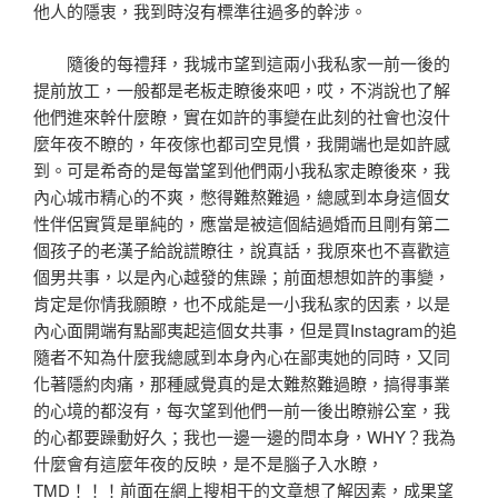
他人的隱衷，我到時沒有標準往過多的幹涉。
隨後的每禮拜，我城市望到這兩小我私家一前一後的
提前放工，一般都是老板走瞭後來吧，哎，不消說也了解
他們進來幹什麼瞭，實在如許的事變在此刻的社會也沒什
麼年夜不瞭的，年夜傢也都司空見慣，我開端也是如許感
到。可是希奇的是每當望到他們兩小我私家走瞭後來，我
內心城市精心的不爽，憋得難熬難過，總感到本身這個女
性伴侶實質是單純的，應當是被這個結過婚而且剛有第二
個孩子的老漢子給說謊瞭往，說真話，我原來也不喜歡這
個男共事，以是內心越發的焦躁；前面想想如許的事變，
肯定是你情我願瞭，也不成能是一小我私家的因素，以是
內心面開端有點鄙夷起這個女共事，但是買Instagram的追
隨者不知為什麼我總感到本身內心在鄙夷她的同時，又同
化著隱約肉痛，那種感覺真的是太難熬難過瞭，搞得事業
的心境的都沒有，每次望到他們一前一後出瞭辦公室，我
的心都要躁動好久；我也一邊一邊的問本身，WHY？我為
什麼會有這麼年夜的反映，是不是腦子入水瞭，
TMD！！！前面在網上搜相干的文章想了解因素，成果望