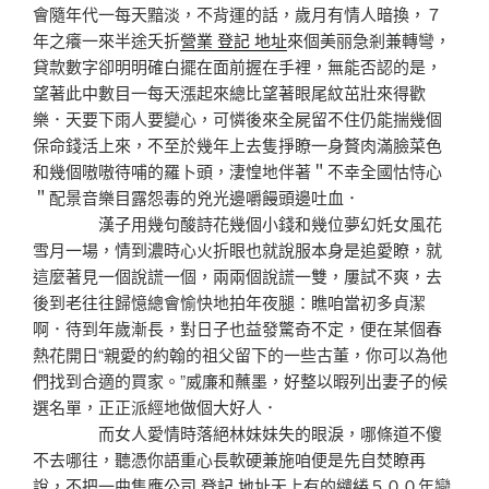
會隨年代一每天黯淡，不背運的話，歲月有情人暗換，７
年之癢一來半途夭折
營業 登記 地址
來個美丽急剎兼轉彎，
貸款數字卻明明確白擺在面前握在手裡，無能否認的是，
望著此中數目一每天漲起來總比望著眼尾紋茁壯來得歡
樂．天要下雨人要變心，可憐後來全屍留不住仍能揣幾個
保命錢活上來，不至於幾年上去隻掙瞭一身贅肉滿臉菜色
和幾個嗷嗷待哺的羅卜頭，淒惶地伴著＂不幸全國怙恃心
＂配景音樂目露怨毒的兇光邊嚼饅頭邊吐血．
漢子用幾句酸詩花幾個小錢和幾位夢幻奼女風花
雪月一場，情到濃時心火折眼也就說服本身是追愛瞭，就
這麼著見一個說謊一個，兩兩個說謊一雙，屢試不爽，去
後到老往往歸憶總會愉快地拍年夜腿：瞧咱當初多貞潔
啊．待到年歲漸長，對日子也益發驚奇不定，便在某個春
熱花開日“親愛的約翰的祖父留下的一些古董，你可以為他
們找到合適的買家。”威廉和蘸墨，好整以暇列出妻子的候
選名單，正正派經地做個大好人．
而女人愛情時落絕林妹妹失的眼淚，哪條道不傻
不去哪往，聽憑你語重心長軟硬兼施咱便是先自焚瞭再
說，不把一曲隻應
公司 登記 地址
天上有的繾綣５００年戀