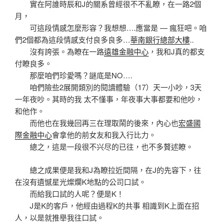
實在阿誰時辰和J的關系曾經很不不亂瞭，在一路2個
月，
可這段情感怎麼形容？我想想….應當是 — 瘋狂吧。咱
們2個都為這段情感支付良多良多…
華南銀行總部大樓
..
沒有誇張。為瞭在一路
遠雄金融中心
，我和J真的都支
付瞭良多。
那麼咱們珍愛嗎？謎底是NO….
咱們險些2展開類別的閱讀體驗（17）天一小吵，3天
一年夜吵。其時的我 太不懂事，年夜事大事都要和他吵，
和他作。
而他也在我幾回再三在理取鬧的後來，內心也
宏盛國
際金融中心
會拿他的前女友和我入行比力。
總之，這是一段很不兴尽的已往，也不多贅述瞭。
總之成果便是我和J為瞭拉近間隔，在J的先容下，往
在沒有遺憾星光燦爛K地點的公司口試。
而給我口試的人呢？便是K！
J是K的客戶，他經由過程K的共事 相識到K上面在招
人，以是就推舉我往口試。