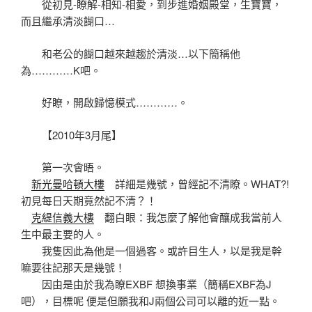
從初見-瞭解-相知-相愛，到步進婚姻殿堂，生寶寶，
而且繼承清淡餬口…
和老公的餬口越來越趨於清淡…以下簡稱他
為…………K吧。
好瞭，開啟歸憶模式…………。
【2010年3月尾】
第一次會晤。
新光曼哈頓大樓
詳細是幾號，曾經記不清瞭。WHAT?!
初見每日天期竟然記不清？！
克緹信義大樓
翻白眼：我怎麼了解他會釀成我當前人
生中最主要的人。
我隻因此為他是一個過客。或許目生人，以是我是幹
嘛要往記那天是幾號！
因由是由於我為瞭EXBF 想換事業（簡稱EXBF為J
吧），目標呢 便是但願我和J兩個公司可以離的近一點。