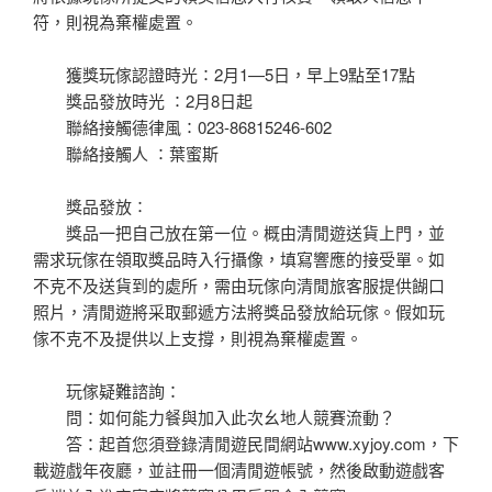
符，則視為棄權處置。
獲獎玩傢認證時光∶2月1—5日，早上9點至17點
獎品發放時光 ∶2月8日起
聯絡接觸德律風∶023-86815246-602
聯絡接觸人 ∶葉蜜斯
獎品發放∶
獎品一把自己放在第一位。概由清閒遊送貨上門，並
需求玩傢在領取獎品時入行攝像，填寫響應的接受單。如
不克不及送貨到的處所，需由玩傢向清閒旅客服提供餬口
照片，清閒遊將采取郵遞方法將獎品發放給玩傢。假如玩
傢不克不及提供以上支撐，則視為棄權處置。
玩傢疑難諮詢：
問：如何能力餐與加入此次幺地人競賽流動？
答：起首您須登錄清閒遊民間網站www.xyjoy.com，下
載遊戲年夜廳，並註冊一個清閒遊帳號，然後啟動遊戲客