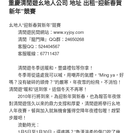
佈
重慶清閒遊幺地人公司 地址 出租“迎新春賀
於
新年”競賽
幺地人“迎新春賀新年”競賽
清閒遊民間網站：www.xyjoy.com
清閒『龍門陣』QQ群：24650268
客服QQ：524404567
客服暖線：67711437
清閒遊冬季送暖和，豐盛禮包等你拿！
冬季哥從遠處我可以喊，用嘲弄的氣體，“Ming ya，好
嗎？沒有破碎的頭骨？”的嚴寒，年夜雪的紛飛，不消怕！
清閒遊“暖和”送到傢，這個冬天不再寒！
2010年行將到來，為迎新年賀新春，也為報答年夜傢
對清閒遊恆久以來的鼎力支撐和厚愛，清閒遊將舉行幺地
人年夜賽，餐與加入就無機會獲得空降年夜禮包喔！趕緊
步履吧！
流動時光：
1月5日至1月30日，還疼嗎？”魯漢溫柔的傷口吹了幾