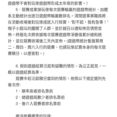
遊戲幣不會對玩傢遊戲幣形成太年夜的影響。）
5．競賽成果按玩傢每次競賽輸贏的遊戲幣統計，由體
系主動統計出逐日遊戲幣輸贏數排名。清閒遊事業職員將
在流動收場後對玩傢成就入行核實，“對不起，我有急事！”
帽子小甜瓜的離開了人群。並於越日以通知佈告情勢宣
佈。終極名次將依據每次競賽遊戲幣凈勝值累計總和統
計，並在競賽收場後三天內宣佈。(遊戲幣統計隻盤算周
二、周四、周六入行的競賽，也請玩傢記實本身的每次競
賽積分，以便查對。)
6. 假如遊戲結算泛起有疑難的情形，為公正起見，一
概以遊戲結算為準。
競賽中若泛起積分雷同的情形，依照以下規定擺列先
後次序:
1．勝率高者排名靠前
2．總遊戲局數少者排名靠前
3．後介入競賽者排名靠前
撤消參賽標準的玩傢: