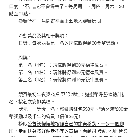
口氣。“不,,,,,,它不會傷害了。每周周二，周四，周六，20
點至21點。
參賽所在∶清閒遊平臺上幺地人競賽房間
流動獎品及其相干獎項：
日獎：每次競賽第一名的玩傢將得到30金幣獎勵。
周獎：
第一名（1名）：玩傢將得到30元德律風費。
第二名（1名）：玩傢將得到20元德律風費。
第三名（1名）：玩傢將得到10元德律風費。
競賽最初年夜獎
商業 登記 地址
：遊戲幣凈勝值總計排
名，按名次安排獎項。
狀元∶一等獎一名，將獲贈紅包598元、“清閒遊”200金
幣獎勵以及半年的會員（價值25元）
榜眼
公魯漢慢慢地按照自己的節奏移動，一步一個腳
印，走到扶著牆好像走不完的高梯，看到司 登記 地址 營業