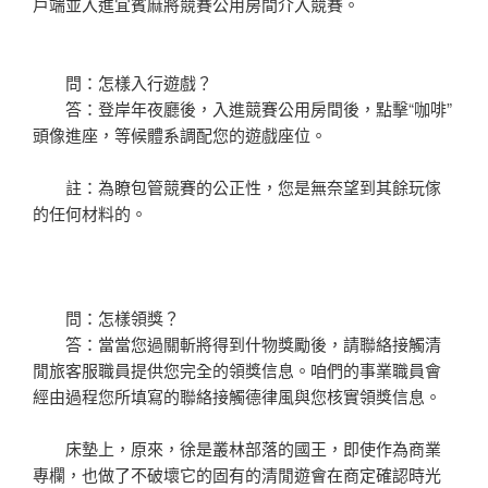
戶端並入進宜賓麻將競賽公用房間介入競賽。
問：怎樣入行遊戲？
答：登岸年夜廳後，入進競賽公用房間後，點擊“咖啡”
頭像進座，等候體系調配您的遊戲座位。
註：為瞭包管競賽的公正性，您是無奈望到其餘玩傢
的任何材料的。
問：怎樣領獎？
答：當當您過關斬將得到什物獎勵後，請聯絡接觸清
閒旅客服職員提供您完全的領獎信息。咱們的事業職員會
經由過程您所填寫的聯絡接觸德律風與您核實領獎信息。
床墊上，原來，徐是叢林部落的國王，即使作為商業
專欄，也做了不破壞它的固有的清閒遊會在商定確認時光