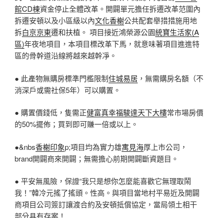
館CD棟
資金停止全體改革。開闢單元擔任拆遷改革范圍內
拆遷安頓以及小區級以內
文化香榭
公共配套舉措措施用地
拆
白京京東
遷和扶植。 項目接近鴻榮源公園
統寶生活家(A
區)
年夜地項目，本項目標改革下馬，就意味著項目進進特
區的骨幹道沿線將越來越幹凈。
● 此產物無購房標準門檻限制
住城易居
，無需購房名額（不
消深戶或需社保5年）可以購置。
● 購置價錢低，隻需正
健富真幸福
駿達天下大樓
常市場房價
的50%擺佈；買到即可賺一倍或以上。
●&nbs
香榭印象
p;項目均為實力雄
寓見海
厚上市公司，
brand開闢商來開闢；無需擔心前期開闢斷資題目。
● 平安無風險，保證“我只是想你怎麼能喜歡它無理取鬧
我！”韓冷元搖了搖頭。性高。與項目當地村平易近及開闢
商項目公司簽訂讓渡合約及安頓抵償協定，當局領土相干
部分具有存案！