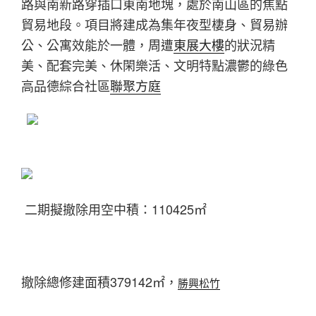
路與南新路穿插口東南地塊，處於南山區的焦點
貿易地段。項目將建成為集年夜型棲身、貿易辦
公、公寓效能於一體，周遭
東展大樓
的狀況精
美、配套完美、休閑樂活、文明特點濃鬱的綠色
高品德綜合社區
聯聚方庭
二期擬撤除用空中積：110425㎡
撤除總修建面積379142㎡，
勝興松竹