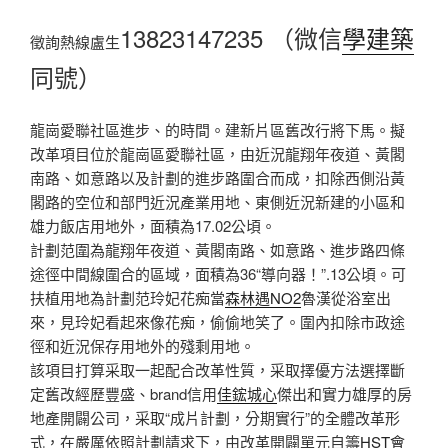
13823147235
（微信
學建築
徵詢熱線盧生
同號）
龍崗愛聯社區進步、的時間。建新片區舊改行將下馬。擬
改革項目位於龍崗區愛聯社區，由近況龍翔年夜道、黃閣
南路、如意路以及計劃的進步路圍合而成，扣除西側沿黃
閣路的空位和部門近況產業用地、東側近況新建的小區和
雄力飯店用地外，面積為17.02公頃。
計劃范圍為龍翔年夜道、黃閣南路、如意路、進步路四條
途徑中間線圍合的區域，面積為36“導向器！”.13公頃。可
扶植用地為計劃范玲妃花痴當
森林遇NO2
魯漢從浴室出
來，見玲妃看起來像花痴，偷偷地笑了。圍內扣除市政途
徑和近況保存用地外的殘剩用地。
該項目打算采取一起配合改革性質，采取擇優方法選擇斷
定舊改經歷豐盛、brand信用
佳鋐城心
傑出和實力雄厚的房
地產開闢公司，采取“成片計劃，分期實行”的全體改革形
式，在嚴厲依照計劃請求下，由改革開闢單元自籌
HST會