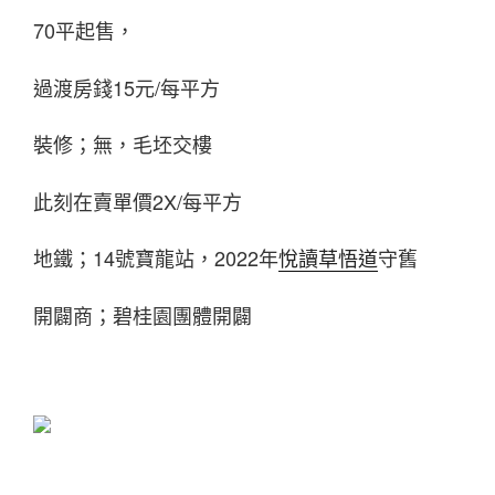
70平起售，
過渡房錢15元/每平方
裝修；無，毛坯交樓
此刻在賣單價2X/每平方
地鐵；14號寶龍站，2022年
悅讀草悟道
守舊
開闢商；碧桂園團體開闢