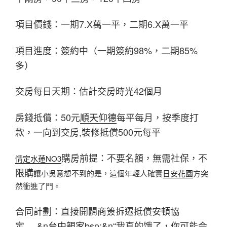
項目價錢：一期7.X萬一平，二期6.X萬一平
項目進度：簽約中（一期簽約98%，二期85%
多）
交房每日天期：估計交房時光42個月
房錢抵償：50元
順天仰德
每平每月，按季度打
款，一向到交房,裝修抵償500元每平
購房前提：不要名額，無需社保，不
情定水蓮NO3
限購
讓小吳意想不到的是，這個年輕人確實
日安花園
方突
然衝進了門。
合同計劃：直接開闢商簽拆遷抵償安頓協
定 &n
台中親家
bsp;&n“我真的饿了，你可能会