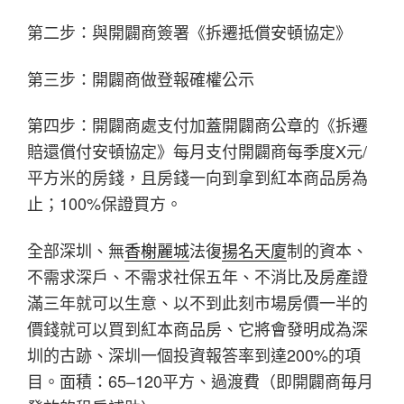
第二步：與開闢商簽署《拆遷抵償安頓協定》
第三步：開闢商做登報確權公示
第四步：開闢商處支付加蓋開闢商公章的《拆遷
賠還償付安頓協定》每月支付開闢商每季度X元/
平方米的房錢，且房錢一向到拿到紅本商品房為
止；100%保證買方。
全部深圳、無
香榭麗城
法復
揚名天廈
制的資本、
不需求深戶、不需求社保五年、不消比及房產證
滿三年就可以生意、以不到此刻市場房價一半的
價錢就可以買到紅本商品房、它將會發明成為深
圳的古跡、深圳一個投資報答率到達200%的項
目。面積：65–120平方、過渡費（即開闢商毎月