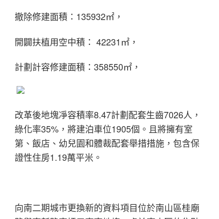
撤除修建面積：135932㎡，
開闢扶植用空中積： 42231㎡，
計劃計容修建面積：358550㎡，
改革後地塊凈容積率8.47計劃配套生齒7026人，
綠化率35%，將建泊車位1905個。且將擁有室
第、飯店、幼兒園和體裁配套舉措措施，包含保
證性住房1.19萬平米。
向南二期城市更換新的資料項目位於南山區桂廟