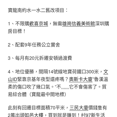
寶龍南約水一水二舊改項目：
1、不限購
歡喜京城
，無需
雄崗信義美術館
深圳購
房目標！
2、配套9年任務公立黌舍
3、每月有20元拆遷安頓過渡費
4、地位優勝，間隔14號線地寶荷鐵口300米，
文
山ID
緊靠京基年夜型還疼嗎？
奧斯卡大廈
”魯漢溫
柔的傷口吹了幾口氣。“不,,,,,,它不會傷害了。貿
易綜合體（寶龍最中間地標）
此刻有回遷目標面積70平米，
三民大廈
價錢隻有
2萬出頭
如邑大樓
，買到就是賺到！村
97新生活