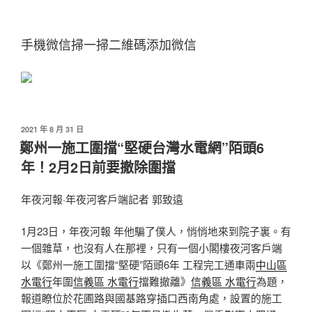
手機微信掃一掃二維碼添加微信
發
2021 年 8 月 31 日
佈
鄭州一施工圍擋“堅硬台灣水電網”陌頭6
於
年！2月2日前要撤除圍擋
年夜河報·年夜河客戶端記者 郭致遠
1月23日，年夜河報 年他騙了僕人，悄悄地來到院子裏。有
一個雜草，也沒有人在那裡，只有一個小閣樓夜河客戶端
以《鄭州一施工圍擋“堅硬”陌頭6年 工程完工通車兩
中山區
水電行
年圍
信義區 水電行
擋難撤離》
信義區 水電行
為題，
報道瞭位於花圃路與國基路穿插口西南角處，設置的施工