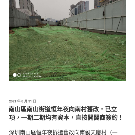
發
2021 年 8 月 31 日
佈
南山區南山街道恒年夜向南村舊改，已立
於
項，一期二期均有資本，直接開闢商簽約！
深圳南山區恒年夜拆遷舊改向南
觀天廈
村（一