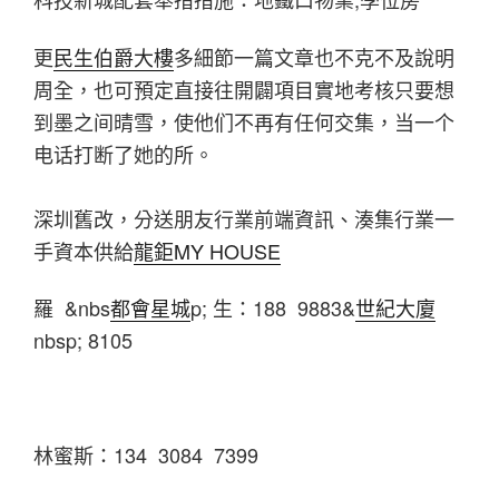
更
民生伯爵大樓
多細節一篇文章也不克不及說明
周全，也可預定直接往開闢項目實地考核只要想
到墨之间晴雪，使他们不再有任何交集，当一个
电话打断了她的所。
深圳舊改，分送朋友行業前端資訊、湊集行業一
手資本供給
龍鉅MY HOUSE
羅 &nbs
都會星城
p; 生：188 9883&
世紀大廈
nbsp; 8105
林蜜斯：134 3084 7399