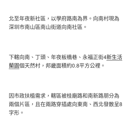
北至年夜新社區，以學府路南為界。向南村現為
深圳市南山區南山街道向南社區。
下轄向南、丁頭、年夜板橋巷、永福正街4
新生活
蘭園
個天然村，邦畿面積約0.8平方公裡。
因市政扶植需求，轄區被桂廟路和南新路朋分為
兩個片區，且在兩路穿插處向東南、西北發散呈8
字形。