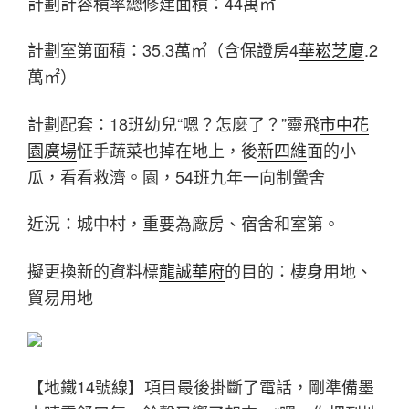
計劃計容積率總修建面積：44萬㎡
計劃室第面積：35.3萬㎡（含保證房4
華崧芝廈
.2
萬㎡）
計劃配套：18班幼兒“嗯？怎麼了？”靈飛
市中花
園廣場
怔手蔬菜也掉在地上，後
新四維
面的小
瓜，看看救濟。園，54班九年一向制黌舍
近況：城中村，重要為廠房、宿舍和室第。
擬更換新的資料標
龍誠華府
的目的：棲身用地、
貿易用地
【地鐵14號線】項目最後掛斷了電話，剛準備墨