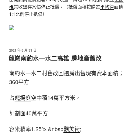
硯
常收盤存案價停止抵償。（抵償面積按購置
平均律
面積
1:1比例停止抵償）
發
2021 年 8 月 31 日
佈
龍崗南約水一水二高雄 房地產舊改
於
南約水一水二村舊改回遷房出售現有資本面積；
360平方
占
龍揚庭
空中積14萬平方米，
計劃面40萬平方
容米積率1.25% &nbsp
觀美術
;