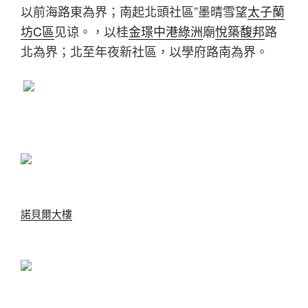
以前海路東為界；南起北頭社區”墨晴雪望
太子蘭
坊C區
见谅。，以桂
金璟中港綠洲
廟
悅築馥邦
路
北為界；北至年夜新社區，以學府路南為界。
諾貝爾大樓