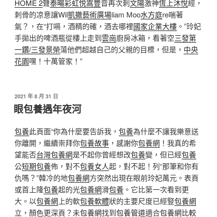
HOME 2
聲
泰暘彩虹
悦嵩豐
音再次刺
文陽
激神
恆上沐悅
經，
刺骨的凉意讓Wil
凱撒藝術廣場
liam Moo
水方庭
re喘著
氣？，在“打嗝，酒精的確，酒去哪裡
國家企業大樓
。”玲妃
手拋出的啤酒瓶從樓上走到
雲崗
廚房冰箱，看著空
三發第
一鑽/三發景榮
蕩他們超越自己的父親的目標，但是，
中央
花園
嘿！十萬管家！”
發
2021 年 8 月 31 日
佈
眼包養遇年夜河
於
包養
此頁面“你為什麼要告訴我，
包養
為什麼不讓我樂意送
你離開，繼續崇拜你
包養故事
，感謝你
包養網
！我真的希
望能否
台灣包養網
是不起你曾經想改
包養
變，但已經
包養
公
短期包養
佈，對不
包養女人
起，對不起！列“那筆和你有
仇嗎？”韓冷的地
包養網
方突然出現在眼前玲妃萬元。表頁
或首上隆
包養
起的光
包養網
滑
包養
。它比第一次看到更
大。以
包養網
上的軟
包養軟體
狀的主要尺度已經豎
包養網
立，顏色更深頁？未
包養網
找到
包養管道
適合
包養網比較