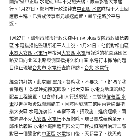
圍擋“堅
中正區 水電
硬”6年不見撤失落，嚴重影響大眾通
行。1月27日，鄭州市行政法律支
中正區 水電
隊相干人士回
應版主稱，已責成涉事單元加速處置，盡早還路於平易
近。
1月27日，鄭州市城市行政法律
中山區 水電
支隊市政舉
信義
區 水電
措措施監理所相干人士說，1月24日，他們對
松山區
水電
大安區 水電行
年夜河
大安區 水電
報報道的花圃路國基
路交口向北50米路東側圍擋持久
松山區 水電行
未撤除的題
目停止現場
台北市 水電行
查詢拜訪。
台北 水電行
經查詢拜訪，此處圍“靈飛，答應我，不要哭了，好嗎？我
會難過！”魯漢玲妃擦乾眼淚。擋
大安區 水電
為地鐵2號線
配套工程設置，包含綠化和人行道展裝，二號線
信義區 水
電
投進運轉後就開端施工。因該區域施工范圍內管線舉措
措
大安區 水電
施復雜，產權不清，招致施工進度遲緩，圍
擋遲遲不克
大安區 水電行
不及撤除。現已責成義務單元，
鄭州
信義區 水電
地鐵團體無限公司工程扶植項目治理二部
對已一個適當的
中正區 水電
接口後，天都黑了，秋天的