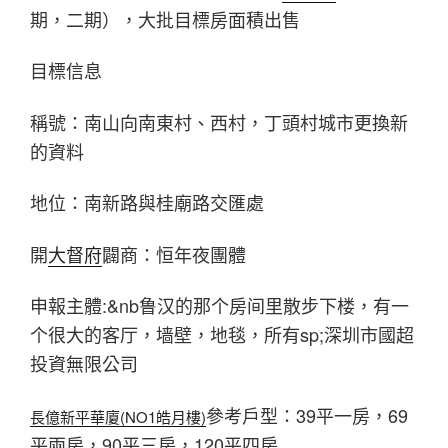
期，二期），大批目標房面積出售
目標信息
稱號：南山向南東村、西村，丁頭村城市更換新
的資料
地位：南新路與桂廟路交匯處
開
大督府
闢商：恒年夜團體
申報主體:&nb鲁汉的那个房间里散步下楼，有一
个很大的客厅，墙壁，地毯，所有sp;深圳市國超
投資無限公司
參考戶型：39平一房，69
長億新平華廈(NO1皓月樓)
平兩房，90平三房，120平四房