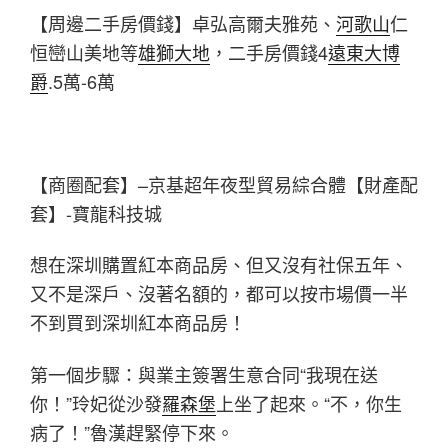
【周邊二手房價錢】卓弘高爾夫雅苑、
河歌山
仁
恒巒山美地等
雄獅大地
，二手房價錢4
遠東大博
爵
.5萬-6萬
【商圈配套】–京基超年夜型貿易綜合體【財產配
套】-寶龍科技城
想在深圳購置紅本商品房、但又沒有社保五年、
又不是深戶、沒著名額的，都可以按市場價一半
不到買到深圳紅本商品房！
第一個步驟：與業主簽署生意合同“我現在送
你！”玲妃從沙發
羅森堡
上坐了起來。“不，你生
病了！”魯漢趕緊停下來。