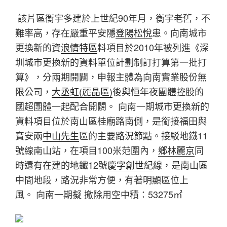
該片區衡宇多建於上世紀90年月，衡宇老舊，不
難率高，存在嚴重平安隱
登陽松悅
患。向南城市
更換新的資
浪情特區
料項目於2010年被列進《深
圳城市更換新的資料單位計劃制訂打算第一批打
算》，分兩期開闢，申報主體為向南實業股份無
限公司，
大丞虹(麗晶區)
後與恒年夜團體控股的
國超團體一起配合開闢。 向南一期城市更換新的
資料項目位於南山區桂廟路南側，是銜接福田與
寶安兩
中山先生
區的主要路況節點。接駁地鐵11
號線南山站，在項目100米范圍內，
鄉林麗京
同
時還有在建的地鐵12號
慶字創世紀
線，是南山區
中間地段，路況非常方便，有著明顯區位上
風。 向南一期擬 撤除用空中積：53275㎡