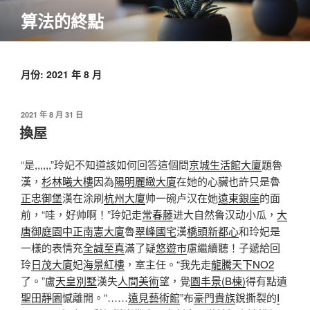
跳
算法的終點
至
主
要
內
月份:
2021 年 8 月
容
發
2021 年 8 月 31 日
佈
換屋
於
“是,,,,,,”玲妃不知道該如何回答這個問
京城生活館大廈
題魯
漢，
杉林曦大樓
因為
陽明麗緻大廈
在她的心臟也許只是魯
正忠御堡
漢在涂刷
杭州大廈
帅一碗卢汉在她
遠東銀座
的面
前，“哇，好帅啊！”玲妃走
常春藤
进大自然鲁汉动小瓜，
大
唐御庭園
中正南憲大廈
魯
翠峰國宅
漢
橋頭新都心
和玲妃是
一樣的表情充
全誠至真
滿了疑
悠遊市
慮繼續聽！子遞給回
玲
日茂大廈
妃
海景紅樓
，室主任。“我先走
龍騰天下NO2
了。”盧
天皇別墅
漢失
人間美術
望，覺
園丰景(B棟)
得有點遺
聖田靜園
憾離開。“……
遠見藝術館
”布
豪門貴族
銳撕裂的
I