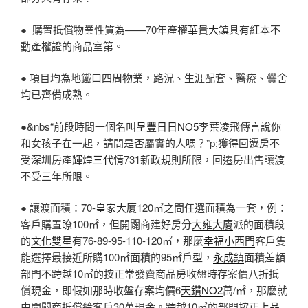
● 購置抵償物業性質為——70年產權
華貴大鎮
具有紅本不
動產權證的商品室第。
● 項目均為地鐵口四周物業，路況、生涯配套、醫療、黌舍
均已齊備成熟。
●&nbs“前段時間一個名叫
呈豐日日NO5
李葉凌飛傳言說你
和女孩子在一起，請問是否屬實的人嗎？”p;獲得回遷房不
受深圳房產
輝煌三代情
731新政規則所限，回遷房出售讓渡
不受三年所限。
● 讓渡面積：70-
皇家大廈
120㎡之間任選面積為一套，例：
客戶購置瞭100㎡，但開闢商建好房分
大雍大廈
派的面積段
的
文化雙星
有76-89-95-110-120㎡，那麼
幸福小西門
客戶隻
能選擇最接近所購100㎡面積的95㎡戶型，
永成鎮
面積差額
部門不跨越10㎡的按正常發賣商品房收盤時存案價八折抵
償現金，即假如那時收盤存案均價6
天鑽NO2
萬/㎡，那麼就
由開闢商抵償給客戶30萬現金。跨越10㎡的部門按正
上品