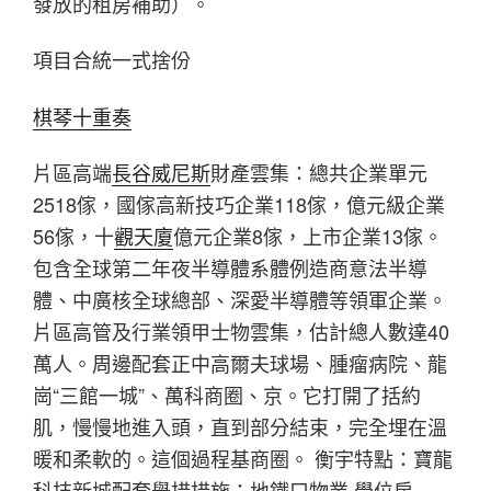
發放的租房補助）。
項目合統一式捨份
棋琴十重奏
片區高端
長谷威尼斯
財產雲集：總共企業單元
2518傢，國傢高新技巧企業118傢，億元級企業
56傢，十
觀天廈
億元企業8傢，上市企業13傢。
包含全球第二年夜半導體系體例造商意法半導
體、中廣核全球總部、深愛半導體等領軍企業。
片區高管及行業領甲士物雲集，估計總人數達40
萬人。周邊配套正中高爾夫球場、腫瘤病院、龍
崗“三館一城”、萬科商圈、京。它打開了括約
肌，慢慢地進入頭，直到部分結束，完全埋在溫
暖和柔軟的。這個過程基商圈。 衡宇特點：寶龍
科技新城配套舉措措施：地鐵口物業,學位房