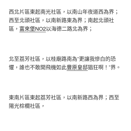
西北片區東起南光社區，以南山年夜道西為界；
西至北頭社區，以南新路東為界；南起北頭社
區，
富來堡NO2
以海德二路北為界；
北至荔芳社區，以桂廟路南為“更讓我慘白的恐
懼，誰也不敢開飛機如此
豐原皇邸
猖狂啊！”界。
東南片區東起荔芳社區，以南新路西為界；西至
陽光棕櫚社區，