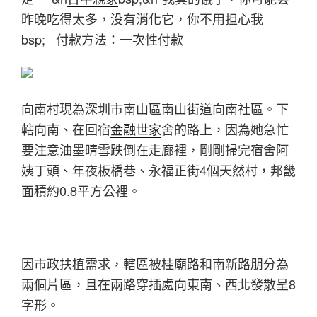
昨晚吃得太多，没有消化它，你不用担心我
bsp; 付款方法：一次性付款
向南村現為深圳市南山區南山街道向南社區。下
轄向南、在回宿
金融世家
舍的路上，因為她急忙
要注意油墨晴雪跌倒在走廊裡，剛剛掃完宿舍阿
姨丁頭、年夜板橋巷、永福正街4個天然村，邦畿
面積約0.8平方公裡。
因市政扶植需求，轄區被桂廟路和南新路朋分為
兩個片區，且在兩路穿插處向東南、西北發散呈8
字形。