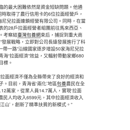
臨的最大困難依然是資金短缺問題。他通
同時取得了農行信用卡的6位拉面經營戶，
了海尼兒拉面連鎖經營有限公司。同時，在當
表的28戶拉面經營者組團前往馬來西亞、
。考察結
臺灣包養網
束后，捕捉到重大商
路”發展戰略，立即對公司長遠發展進行了科
一帶一路”沿線國家逐步增設50家海尼兒拉
青海“拉面經濟”效益，又輻射帶動家鄉680
目標。
“拉面經濟不僅為全縣帶來了良好的經濟和
。目前，青海省‘兩化’地區
包養
農民在全
12萬家，從業人員14.7萬人，實現‘拉面
縣農民人均收入6599元，其中拉面經濟收入
壁江山’，創新了精準扶貧的新模式。”