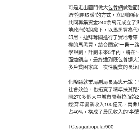
可是走出國門做大
包養網
做強面
過“抱團取暖”的方式，立即聯系
共同籌集資金240余萬元成立
地政府的組織下，以馬黑買為代
印尼、迪拜等國進行了實地考察
機的馬黑買，結合國家“一帶一
學規劃，計劃未來5年內，將在“
面連鎖店，最終達到既
包養
擴大
多戶貧困家庭一次性脫貧的長遠
化隆縣就業局副局長馬忠元說：
社會效益，也拓寬了精準扶貧路子
國270多個大中城市開辦拉面館2.
經濟’年營業收入100億元，兩
占40%，構成了農民收入的‘半
TC:sugarpopular900