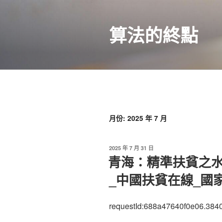
跳
至
算法的終點
主
要
內
容
月份:
2025 年 7 月
發
2025 年 7 月 31 日
佈
青海：精準扶貧之
於
_中國扶貧在線_國
requestId:688a47640f0e06.384