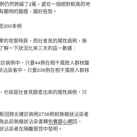
病例仍然跨越了2萬，處在一個絕對較高的地
有顯明的趨穩、趨好態勢。
200多例
零的攻堅時辰，而社會見的陽性病例，無
了解一下狀況比來三天的這一數據：
鄉確診病例中，只要44例在相干風險人群核酸
癥狀沾染者中，只要236例在相干風險人群核
，也就是社會見篩查出來的陽性病例，只
新冠肺炎確診病例2736例和無癥狀沾染者
病例為此前無癥狀沾染者轉
包養甜心網
回，
無癥狀沾染者在隔離管控中發明。