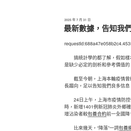
發
2025 年 7 月 31 日
佈
最新數據，告知我
於
requestId:688a47e058b2c4.453
搞統計學的都了解，假如樣
是缺少必定的剖析和參考價值的
截至今朝，上海本輪疫情曾
長趨向，足以告知我們良多信息
24日上午，上海市疫情防控
時，新增1401例新冠肺炎外鄉確
增沾染者較
包養合約
前一全國降1
比來幾天，“降落”一詞
包養網