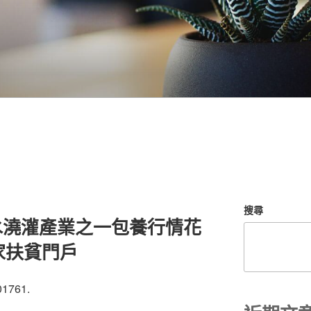
搜尋
水澆灌產業之一包養行情花
家扶貧門戶
01761.