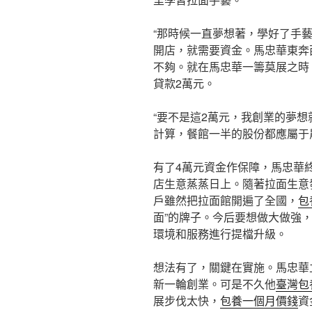
“那時候一直夢想著，學好了手
開店，就需要資金。馬忠華東奔
不夠。就在馬忠華一籌莫展之時
貸款2萬元。
“要不是這2萬元，我創業的夢
計算，餐館一半的股份都應屬于
有了4萬元資金作保障，馬忠華
店生意蒸蒸日上。隨著拉面生意
戶雖然把拉面館開遍了全國，
包
面”的牌子。今后要想做大做強
環境和服務進行提檔升級。
想法有了，關鍵在實施。馬忠華
新一輪創業。可是不久他
臺灣包
展步伐太快，
包養一個月價錢
資