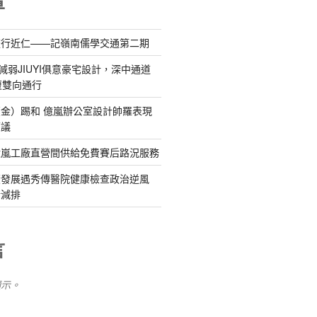
章
流行近仁——記嶺南儒學交通第二期
減弱JIUYI俱意豪宅設計，深中通道
復雙向通行
金）踢和 億嵐辦公室設計帥羅表現
惹議
億嵐工廠直營間供給免費賽后路況服務
續發展遇秀傳醫院健康檢查政治逆風
新減排
言
顯示。