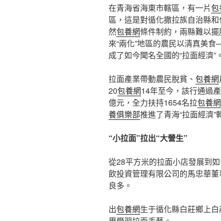
在青海省海東市轄區，有一片
包
區，這是對循化撒拉族自治縣和
然
包養網
條件制約，兩縣難以擺
來“兩化”地區的農民以清真美
成了如今聞名全國的“拉面經濟”
拉面產業帶動農民脫貧、
包養網
20
包養網
14年至今，該行通過
億元，全力扶持1654名拉
包養網
養俱樂部
推進了青海“拉面經濟”
“小拉面”拉出“大營生”
從28平方米的拉面小店發展到如
飲投資管理有限公司的馬忠華董
良多。
出
包養網
生于循化縣白莊鄉上白
里學習拉面手藝。