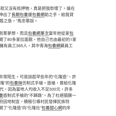
貸款又沒有抵押物，真是把我愁壞了。遠在
伸出了
長期包養
援
包養網
助之手，給我貸
眉之急。”馬忠華說。
創業夢想，而且
包養網單次
當年他從家
包
開了80多家拉面館，他自己也由最初的1家
擁有員工365人，其中青海
包養網
籍員工
非常陌生。可是說起早些年的“化隆造”，許
隆”的
包養妹
仿制式手槍。造槍，曾給化隆
代，因為當地人均收入不足300元，許多
養
造制式手槍的“不歸路”。為了杜絕猖獗一
府因地制宜，積極引導村民發揮民族特
了“化隆造”向“化隆灶”
包養甜心網
的序