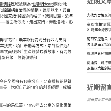
近期文
養情婦
區域被稱為“
包養網dcard
兩化”地
化隆回族自治縣的簡稱。長期以來，受自
力找九宮格交
脫“國家級”貧困縣的帽子。窮則思變，近年
食——拉面為依托，走出家門，奔赴各地，形
臺風“韋帕”影響
。
21時起全線恢
葡萄牙遭剛果（
農村致富，農業銀行青海分行鼎力支持。
欠佳踢滿全場
產業扶貧、項目帶動等方式，累計授信近3
單次
面經營戶生產經營
包養故事
，有力
包
費城世界杯期
轉型升級。
包養俱樂部
尚達曼：可持
須靠政策推創
今在全國擁有16家分店，北京撒拉花兒餐
近期留
事長，說起自己的18年的創業經歷，感觸
尚無留言可供
莊村的馬忠華，1998年去北京的循化飯館