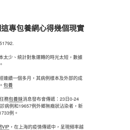
們這專包養網心得幾個現實
51792.
本太少、統計對象運轉的時光太短，數據
。
經連續一個多月，其病例樣本及外部的成
。
包養
任務
包養妹
消息發布會傳遞：23日0-24
診病例和19657例外鄉無癥狀沾染者，新
733例。
VIP
，在上海的疫情傳遞中，呈現頻率越