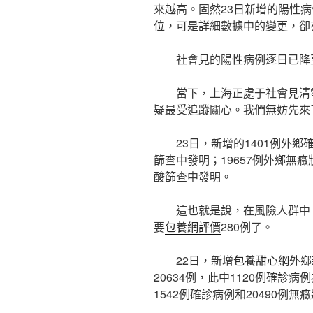
來越高。固然23日新增的陽性
位，可是詳細數據中的變更，卻
社會見的陽性病例逐日已降至
當下，上海正處于社會見清
疑最受追蹤關心。我們無妨先來
23日，新增的1401例外
篩查中發明；19657例外鄉無
酸篩查中發明。
這也就是說，在風險人群中
要
包養網評價
280例了。
22日，新增
包養甜心網
外鄉
20634例，此中1120例確診
1542例確診病例和20490例