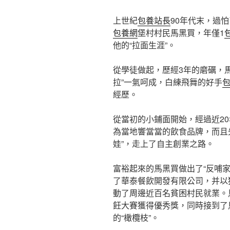
上世紀
包養站長
90年代末，過
包養網
堡村村民馬黑買，年僅1
他的“拉面生涯”。
從學徒做起，歷經3年的磨礪，
拉”一氣呵成，白練飛舞的好手
經歷。
從當初的小鋪面開始，經過近20
為當地響當當的飲食品牌，而且
娃”，走上了自主創業之路。
富裕起來的馬黑買做出了“反哺
了華泰餐飲開發有限公司，并以
動了周邊近百名貧困村民就業。
飪大賽獲得優秀獎，同時接到了
的“橄欖枝”。