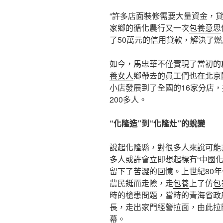
“許多店面裝修需要大量資金，
家鄉的循化農行又一次
包養意思
了50萬元的信用貸款，解決了燃
如今，馬忠華不僅實現了當初的
養女人
鄉帶去的員工們也在北京
小店發展到了全國的16家分店，
200多人。
“化隆造”到“化隆灶”的蛻變
說起化隆縣，對很多人來說可能
多人或許會立即想起標有“中國化
留下了苦澀的回憶。上世紀80年
農民鋌而走險，走
包養
上了仿
包
時的槍患問題，當時的青海省政
長，走出家門經營拉面，由此拉開
幕。