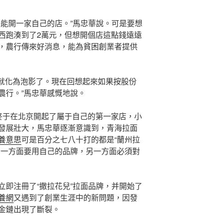
藝能開一家自己的店。”馬忠華說。可是要想
西跑湊到了2萬元，但想開個店這點錢遠遠
，農行傳來好消息，能為貧困創業者提供
想就化為泡影了。現在回想起來如果按股份
農行。”馬忠華感慨地說。
終于在北京開起了屬于自己的第一家店，小
發展壯大，馬忠華逐漸意識到，青海拉面
養意思
可是百分之七八十打的都是“蘭州拉
，一方面要用自己的品牌，另一方面必須對
立即注冊了“撒拉花兒”拉面品牌，并開始了
養網
又遇到了創業生涯中的新問題，因發
金鏈出現了斷裂。