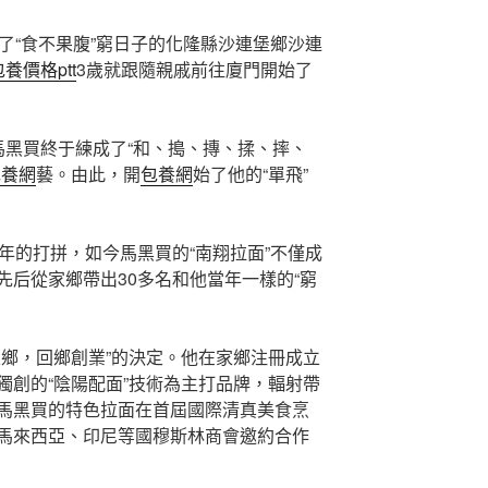
怕了“食不果腹”窮日子的化隆縣沙連堡鄉沙連
包養價格ptt
3歲就跟隨親戚前往廈門開始了
馬黑買終于練成了“和、搗、摶、揉、摔、
包養網
藝。由此，開
包養網
始了他的“單飛”
年的打拼，如今馬黑買的“南翔拉面”不僅成
先后從家鄉帶出30多名和他當年一樣的“窮
家鄉，回鄉創業”的決定。他在家鄉注冊成立
獨創的“陰陽配面”技術為主打品牌，輻射帶
馬黑買的特色拉面在首屆國際清真美食烹
馬來西亞、印尼等國穆斯林商會邀約合作