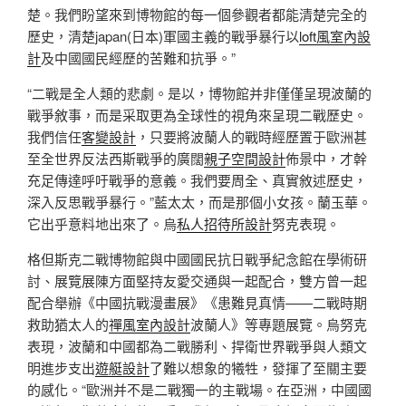
楚。我們盼望來到博物館的每一個參觀者都能清楚完全的
歷史，清楚japan(日本)軍國主義的戰爭暴行以
loft風室內設
計
及中國國民經歷的苦難和抗爭。”
“二戰是全人類的悲劇。是以，博物館并非僅僅呈現波蘭的
戰爭敘事，而是采取更為全球性的視角來呈現二戰歷史。
我們信任
客變設計
，只要將波蘭人的戰時經歷置于歐洲甚
至全世界反法西斯戰爭的廣闊
親子空間設計
佈景中，才幹
充足傳達呼吁戰爭的意義。我們要周全、真實敘述歷史，
深入反思戰爭暴行。”藍太太，而是那個小女孩。蘭玉華。
它出乎意料地出來了。烏
私人招待所設計
努克表現。
格但斯克二戰博物館與中國國民抗日戰爭紀念館在學術研
討、展覽展陳方面堅持友愛交通與一起配合，雙方曾一起
配合舉辦《中國抗戰漫畫展》《患難見真情——二戰時期
救助猶太人的
禪風室內設計
波蘭人》等專題展覽。烏努克
表現，波蘭和中國都為二戰勝利、捍衛世界戰爭與人類文
明進步支出
遊艇設計
了難以想象的犧牲，發揮了至關主要
的感化。“歐洲并不是二戰獨一的主戰場。在亞洲，中國國