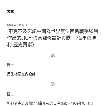
文章
發
2026 年 8 月 5 日
佈
“不克不及忘記中國為世界反法西斯戰爭勝利
於
作出的JIUYI俱意翻修設計貢獻”（偉年夜勝
利·歷史貢獻）
圖一
民生社區室內設計
圖二
格但斯克是波蘭北部最年夜的口岸城市。1939年9月1日，