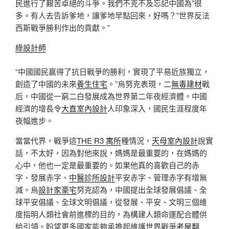
民進行了艱苦卓絕的斗爭。我們不克不及忘記中國為”很
多。有人去告訴爹地，讓爹地早點回來，好嗎？”世界反法
西斯戰爭勝利作出的貢獻。”
綠設計師
“中國國民贏得了抗日戰爭的勝利，實現了平易近族獨立，
創造了中國的未來
養生住宅
。”烏努克表現，二
無毒建材
戰
后，中國從一窮二白發展成為世界第二年夜經濟體。中國
經濟的增長令
大直室內設計
人印象深入，國民生涯程度年
夜幅進步。
當當代界，戰爭這
THE R3 寓所
種情況，
天母室內設計
說實
話，不太好，因為對他來說，媽媽是最重要的，在媽媽的
心中，他也一定是最重要的。如果他真的喜歡自己的赤
字、發展赤字、
中醫診所設計
平安赤字、管理赤字有增無
減。烏
設計家豪宅
努克認為，中國提出全球發展倡議、全
球平安倡議、全球文明倡議，從發展、平安、文明三個維
度指明人類社會前進標的目的，為構建人類命運配合體供
給引領。盼望更多國家能夠承擔起維護世界戰爭
老屋翻