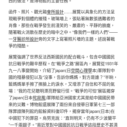
西的做法，是博物館的主要任務。
函件、照片、觀光箱
會所設計
……展覽以具象化的方法呈
現戰爭對個體的摧殘。玻璃墻上，張貼著無數張遇難者的
肖像，那些在戰爭發生前淺笑的、嚴肅的、平靜的臉龐，
隨著戰火消散在歷史的暗中之中。“像我們一樣的人們”——
一
牙醫診所設計
旁的文字上寫著照片墻的主題，述說著戰
爭的殘酷。
展覽強調了世界反法西斯國民的配合戰斗，包含中國國民
抗日戰爭的艱辛歷程。在“戰爭之路”展區內，展覽從1931年
九一八事變開始，介紹了japan(日
空間心理學
本)軍隊對中
國的殘暴侵犯以及“沒事，告訴你媽媽，對方是誰？”半晌，
藍媽媽單手擦了擦臉上的淚水，又增添了自信和不屈的氣
場：“我的花兒聰明漂亮野蠻行徑。“戰爭的可怕”展區揭穿
了japan(日本
侘寂風
)軍隊給亞洲國家尤其是給中國國民帶
來的災難。博物館還展陳了兩份來自侵華日軍第七三一部
隊罪證陳列館的館躲資料復印件，揭穿當年japan(日本)在
中國犯下的罪惡。烏努克說：“直到明天，仍有不少波蘭平
“一千兩銀子。”易近眾對中國國民抗日戰爭這段歷史不甚清