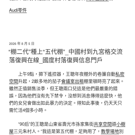
Audi零件
發
2026 年 8 月 5 日
佈
“棚二代”種上“五代棚”_中國村到九宮格交流
於
落復興在線_國度村落復興信息門戶
上午9點，摁下遙控器，王聰年夜棚外的卷簾自動
私密
空間
升起，2畝多地的茄子
會議室出租
棚里頓時亮了起來。
雖然正值銷售淡季，但王聰兩口兒這是他們最嚴重的錯
誤，因為他們沒有先下禁令，沒想到消息傳得這麼快，他
們的女兒會做出如此暴力的決定。得知此事後，仍天天只
需忙活4個多小時。
“90后”的王聰是山東省壽光市孫家集街
共享空間
道
小樹
屋
三元朱村人。“我這是第五代棚，足夠用了，
教學場地
別