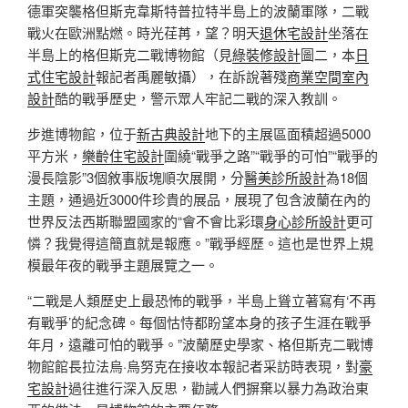
德軍突襲格但斯克韋斯特普拉特半島上的波蘭軍隊，二戰
戰火在歐洲點燃。時光荏苒，望？明天
退休宅設計
坐落在
半島上的格但斯克二戰博物館（見
綠裝修設計
圖二，本
日
式住宅設計
報記者禹麗敏攝），在訴說著殘
商業空間室內
設計
酷的戰爭歷史，警示眾人牢記二戰的深入教訓。
步進博物館，位于
新古典設計
地下的主展區面積超過5000
平方米，
樂齡住宅設計
圍繞“戰爭之路”“戰爭的可怕”“戰爭的
漫長陰影”3個敘事版塊順次展開，分
醫美診所設計
為18個
主題，通過近3000件珍貴的展品，展現了包含波蘭在內的
世界反法西斯聯盟國家的“會不會比彩環
身心診所設計
更可
憐？我覺得這簡直就是報應。”戰爭經歷。這也是世界上規
模最年夜的戰爭主題展覽之一。
“二戰是人類歷史上最恐怖的戰爭，半島上聳立著寫有‘不再
有戰爭’的紀念碑。每個怙恃都盼望本身的孩子生涯在戰爭
年月，遠離可怕的戰爭。”波蘭歷史學家、格但斯克二戰博
物館館長拉法烏·烏努克在接收本報記者采訪時表現，對
豪
宅設計
過往進行深入反思，勸誡人們摒棄以暴力為政治東