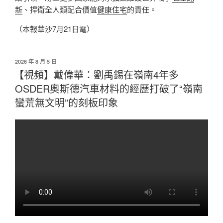
新
、捍衛全人類配合價值
健康住宅
的責任。
（本報華沙7月21日電）
發
2026 年 8 月 5 日
佈
【視頻】戴偉華：劉禹錫在嶺南4年多
於
OSDER奧斯德汽車材料的經歷打破了“嶺南
蠻荒無文明”的刻板印象