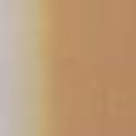
跳
至
主
要
內
容