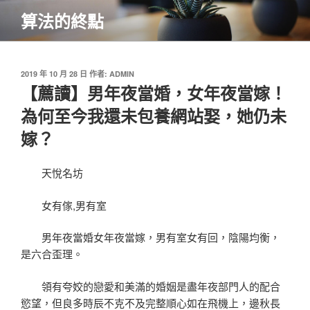
跳
算法的終點
至
主
要
內
發
2019 年 10 月 28 日
作者:
ADMIN
佈
【薦讀】男年夜當婚，女年夜當嫁！
容
於
為何至今我還未包養網站娶，她仍未
嫁？
天悅名坊
女有傢,男有室
男年夜當婚女年夜當嫁，男有室女有回，陰陽均衡，
是六合歪理。
領有夸姣的戀愛和美滿的婚姻是盡年夜部門人的配合
慾望，但良多時辰不克不及完整順心如在飛機上，邊秋長