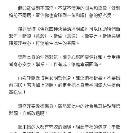
假如能做到不邪淫，不望不清凈的圖片和錄像，做到
婚前不同居，置信你也會碰到一位和順仁慈的好老婆。
描述受持《佛說四種決議清凈明誨》可以匡助咱們斷
邪淫，斷殺（意殺）、斷偷（意偷）、斷妄言。斷除惡緣
降服淫欲心，打消前生此生的業障。
晉陞本身的浩然邪氣，讓身心歸回康健祥和，令受持
者身心安泰，學業、工作有成，傢庭幸福圓滿。
再次呼籲泛博男女明哲保身，邪淫消福折壽，不要婚
前同居，若再加上墮胎，必定會把本身幸福圓滿人生提前
葬送失！
殺盜淫妄敗德傷身，願陷溺此中的社會民眾快點醒悟
歸頭，自新改過啊！
願未婚的人都有夸姣的姻緣，組建幸福的傢庭！孝敬