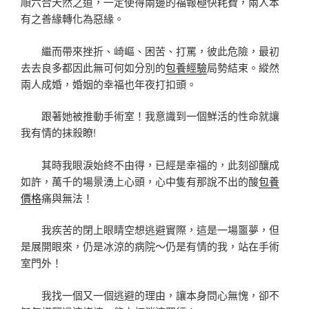
順六合天然之道，一定使得兩邊的福報極快耗費，兩人本
有之善緣轉化為惡緣。
繼而帶來挫折、崎嶇、困苦、打罵，彼此危險，最初
去去良多都因此無可何如分別的
包養經驗
局勢結束。縱然
兩人成婚，婚姻的幸福也年夜打扣頭。
跟著她被推動手術室！我意識到一個鮮活的性命就讓
我有情的抹殺瞭!
其時我眼淚始終不由得，已經是幸福的，此刻卻釀成
如許，萬千的場景湧上心頭，心中隻有那說不出的酸
包養
價格
痛與無法！
我疾苦的閉上眼睛空想逃避實際，這是一場噩夢，但
是展開眼來，仍是冰涼的病院～仍是有情的我，站在手術
室門外！
我找一個又一個逃避的理由，讓本身問心無愧，卻不