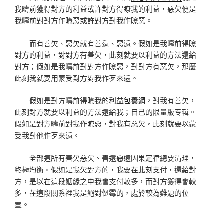
我疇前獲得對方的利益或許對方得瞭我的利益，惡欠便是
我疇前對對方作瞭惡或許對方對我作瞭惡。
而有善欠、惡欠就有善還、惡還。假如是我疇前得瞭
對方的利益，對對方有善欠，此刻就要以利益的方法還給
對方；假如是我疇前對對方作瞭惡，對對方有惡欠，那麼
此刻我就要用蒙受對方對我作歹來還。
假如是對方疇前得瞭我的利益
包養網
，對我有善欠，
此刻對方就要以利益的方法還給我；自己的限量版专辑。
假如是對方疇前對我作瞭惡，對我有惡欠，此刻就要以蒙
受我對他作歹來還。
全部這所有善欠惡欠、善還惡還因果定律總要清理，
終極均衡。假如是我欠對方的，我要在此刻支付，還給對
方，是以在這段姻緣之中我會支付較多，而對方獲得會較
多，在這段關系裡我是絕對倒霉的，處於較為難題的位
置。