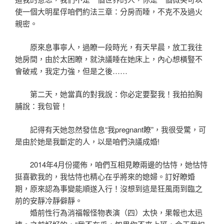
使一個大明星俘咱們約法三章：分房而睡，不克不及過火
親密。
原來息事寧人，過瞭一段時光，有天早晨，放工我往
她房間，由於太困瞭，就決議睡在她床上，內心想橫豎不
會破戒，我定力強，但是之後……
第二天，她當真的對我說：你必定要娶我！我拍拍胸
脯說：我包管！
記得有天她忽然發信息“我pregnant瞭”，我很受驚，可
是由於她是我斷定的人，以是咱們決議成婚!
2014年4月份擺佈，咱們互相見瞭兩邊的怙恃，她怙恃
挺喜歡我的，我怙恃也精心在乎將來的媳婦。訂好瞭婚
期，原來認為事變能順遂入行！沒想到這是狂風雨到臨之
前的安靜冷靜僻靜。
婚前性行為消福報怪物表演（四）太快，果報也太迅