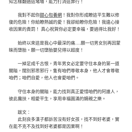
知怎樣翻過這堵墻，能力打消這罪行！
我對不起你
甜心包養網
！我對你形成瞭這平生難以修
復的危險！你給瞭熱誠的愛！我卻給瞭你危險！我違心接
收因果的責罰！ 真心祝賀你必定要幸福，要過得比我好！
始終以來這是我心中最深的痛….願一切男女別再因蒙
昧而墮胎。願一切墮胎嬰兒得以超度！
一掉足成千古恨，青年男女必定要守住本身的第一道
關隘，闊別邪思邪行，隻有咱們尊敬本身，他人才會尊敬
咱們；咱們自愛，他人也會愛咱們。
守住本身的關隘，能力找到真正愛惜咱們的阿誰人，
彼此攙扶，相愛平生，享用幸福圓滿的嫡親之樂。
跋文：
此刻良多漢子都訴苦沒有好女孩，找不到好老婆，實
在能不克不及找到好老婆都是因果啊！