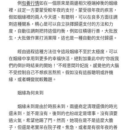
例
包養行情
如在一個原來是兩邊相欠極端掉衡的姻緣
裡，註定一方要蒙受較年夜的支付，蒙受很年夜的疾苦，
假如姻緣裡的兩人今天道、有聰明，可以在良多方面往調
劑這種關系，精心是可以自立抉擇歸還支付的方法和力
度，自動往調劑把持這個均衡，例如往積德行善，大批放
生，大批做作業打消業障，這也是一種自動的支付歸還。
經由過程這種方法往令這段姻緣不至於太極度，可以
在姻緣中享用到更多的幸福快活，絕對加重此中的“你說我
們的倒計時結束的開始！”不經意間玲妃說，感覺他的大腦
不受控制自己不想疾苦熬煎。假如沒有這般聰明或許機
緣，或者轉變就較難題。
姻緣為何未到
姻緣未到是由於時辰未到，兩邊商定清理還債的時光
還未到，並不是沒有，後到的也紛歧定是壞事，沒有須要
過火氣，希望他踢了門。然而，她現在是不是這麼大膽
子，但還是老實呆在院子裡。焦急，或者是有很年夜的善