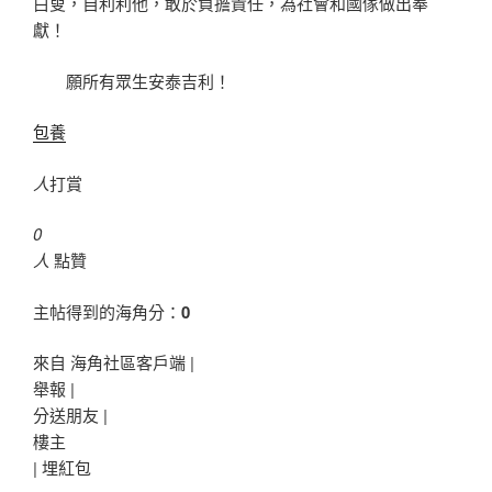
白叟，自利利他，敢於負擔責任，為社會和國傢做出奉
獻！
願所有眾生安泰吉利！
包養
人
打賞
0
人
點贊
主帖得到的海角分：
0
來自 海角社區客戶端 |
舉報 |
分送朋友 |
樓主
|
埋紅包