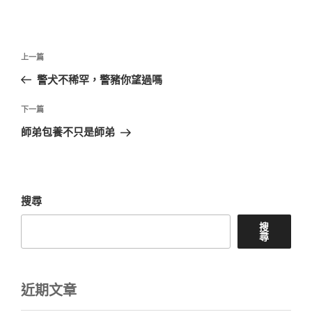
文
上
上一篇
章
一
警犬不稀罕，警豬你望過嗎
導
篇
覽
文
下
下一篇
章
一
師弟包養不只是師弟
篇
文
章
搜尋
搜
尋
近期文章