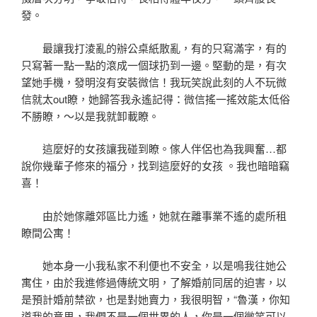
發。
最讓我打淩亂的辦公桌紙散亂，有的只寫滿字，有的
只寫著一點一點的滾成一個球扔到一邊。堅動的是，有次
望她手機，發明沒有安裝微信！我玩笑說此刻的人不玩微
信就太out瞭，她歸答我永遙記得：微信搖一搖效能太低俗
不勝瞭，～以是我就卸載瞭。
這麼好的女孩讓我碰到瞭。傢人伴侶也為我興奮…都
說你幾輩子修來的福分，找到這麼好的女孩 。我也暗暗竊
喜！
由於她傢離郊區比力遙，她就在離事業不遙的處所租
瞭間公寓！
她本身一小我私家不利便也不安全，以是鳴我往她公
寓住，由於我進修過傳統文明，了解婚前同居的迫害，以
是預計婚前禁欲，也是對她賣力，我很明智，“魯漢，你知
道我的意思，我們不是一個世界的人，你是一個微笑可以