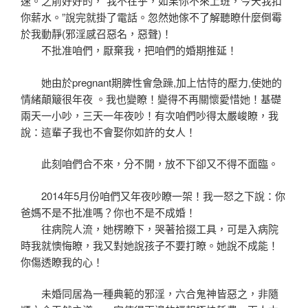
速。之前好好的，“我不在乎，如果你不來上班，今天我扣
你薪水。”說完就掛了電話。忽然她傢不了解聽瞭什麼倒霉
於我動靜(邪淫感召惡名，惡聲)！
不批准咱們，厭棄我，把咱們的婚期推延！
她由於pregnant期脾性會急躁,加上怙恃的壓力,使她的
情緒顛簸很年夜 。我也變瞭！變得不再關懷愛惜她！基礎
兩天一小吵，三天一年夜吵！有次咱們吵得太嚴峻瞭，我
說：這輩子我也不會娶你如許的女人！
此刻咱們合不來，分不開，放不下卻又不得不面臨。
2014年5月份咱們又年夜吵瞭一架！我一怒之下說：你
爸媽不是不批准嗎？你也不是不成婚！
往病院人流，她楞瞭下，哭著拾掇工具，可是入病院
時我就懊悔瞭，我又對她說孩子不要打瞭。她說不成能！
你傷透瞭我的心！
未婚同居為一種典範的邪淫，六合鬼神皆惡之，非隨