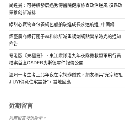
尚達曼：可持續發展遇秀傳醫院健康檢查政治逆風 須靠政
策推創新減排
綠甜心寶物查包養網色船舶駛進成長疾速航道_中國網
煙臺農商銀行關于森和診所減重調劑網點營業時光的通知
佈告
粵港版《東極島》，東江縱隊港九年夜隊勇救盟軍飛行員
檔案首度OSDER奧斯德零件報價公開
溫州一考生考上北年夜在宗祠辦儀式，網友稱其“光宗耀祖
JIUYI俱意住宅設計”，當地回應
近期留言
尚無留言可供顯示。