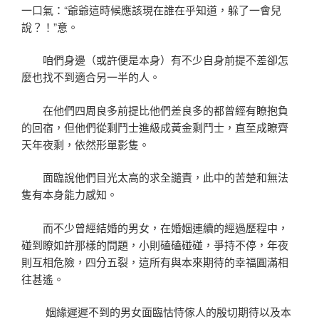
一口氣：“爺爺這時候應該現在誰在乎知道，躲了一會兒
說？！”意。
咱們身邊（或許便是本身）有不少自身前提不差卻怎
麼也找不到適合另一半的人。
在他們四周良多前提比他們差良多的都曾經有瞭抱負
的回宿，但他們從剩鬥士進級成黃金剩鬥士，直至成瞭齊
天年夜剩，依然形單影隻。
面臨說他們目光太高的求全譴責，此中的苦楚和無法
隻有本身能力感知。
而不少曾經結婚的男女，在婚姻連續的經過歷程中，
碰到瞭如許那樣的問題，小則磕磕碰碰，爭持不停，年夜
則互相危險，四分五裂，這所有與本來期待的幸福圓滿相
往甚遙。
姻緣遲遲不到的男女面臨怙恃傢人的殷切期待以及本