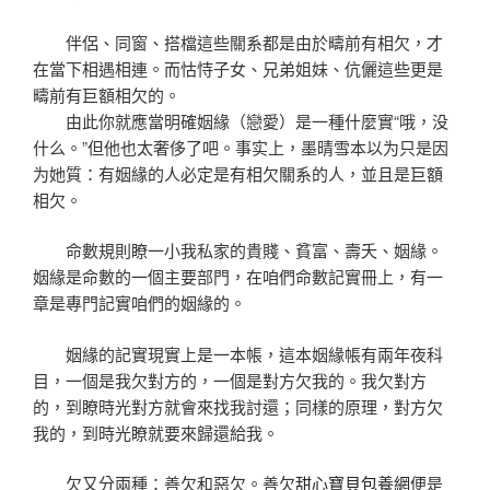
伴侶、同窗、搭檔這些關系都是由於疇前有相欠，才
在當下相遇相連。而怙恃子女、兄弟姐妹、伉儷這些更是
疇前有巨額相欠的。
由此你就應當明確姻緣（戀愛）是一種什麼實“哦，没
什么。”但他也太奢侈了吧。事实上，墨晴雪本以为只是因
为她質：有姻緣的人必定是有相欠關系的人，並且是巨額
相欠。
命數規則瞭一小我私家的貴賤、貧富、壽夭、姻緣。
姻緣是命數的一個主要部門，在咱們命數記實冊上，有一
章是專門記實咱們的姻緣的。
姻緣的記實現實上是一本帳，這本姻緣帳有兩年夜科
目，一個是我欠對方的，一個是對方欠我的。我欠對方
的，到瞭時光對方就會來找我討還；同樣的原理，對方欠
我的，到時光瞭就要來歸還給我。
欠又分兩種：善欠和惡欠。善欠
甜心寶貝包養網
便是