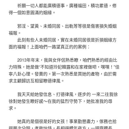
祈願一切人都能廣積德事，廣種福田，積功累德，修
得一個如意圓滿的姻緣。
邪淫、望黃、未婚同居、出軌等等很是傷害損失婚姻
福報。
此刻有些人未婚同居，實在未婚同居很是折損姻緣方
面的福報！上面咱們一路望真正的的案例：
2013年年末，我與女伴侶熟悉瞭，咱們熟悉的經由比
力特殊，她是做“不知道玲妃韓露和在家裡做吧，嘿嘿！”佳
寧八卦心理。發賣的。第一次熟悉是買她的產物，由於需
求主顧歸訪互相留瞭德律風。
我天天給她發信息、打德律風，逐步的 一來二往我徐
徐對她發生瞭好感～在我的猛烈守勢下，她批准我的尋
求。
她真的是個很是好的女孩！事業勤懇盡力，傢務也拾
掇層次分明，孝敬怙恃，長相得體年夜方，一頭齊腰長