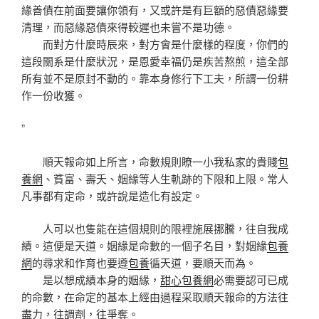
緣善債在前面要讓你領有，又或許是有巨額的惡債惡緣要
清理，而惡緣惡債來得較遲也未嘗不是功德。
而對方什麼時辰來，對方會是什麼樣的程度，你們的
這段關系是什麼狀況，是恩愛幸福仍是疾苦熬煎，這全部
所有並不是原封不動的。靠本身修行下工夫，所謂一份耕
作一份收獲。
”
順天報命如上所言，命數規則瞭一小我私家的貴賤
包
養網
、貧富、壽夭、姻緣等人生軌跡的下限和上限。常人
凡事都有定命，或許說是造化有設定。
人可以也隻能在這個規則的限裡施展挪騰，往自我成
績。這便是天道。姻緣是命數的一個子名目，對姻緣
包養
網
的尋求和作育也要遵
包養
循天道，要順天而為。
是以想成績本身的姻緣，
甜心包養網
必需要認可已成
的命數，在命定的基本上經由過程采取順天報命的方法往
盡力，往調劑，往爭奪。