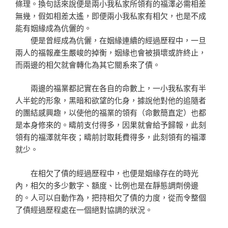
條理。換句話來說便是兩小我私家所領有的福澤必需相差
無幾，假如相差太遙，即便兩小我私家有相欠，也是不成
能有姻緣成為伉儷的。
便是曾經成為伉儷，在姻緣連續的經過歷程中，一旦
兩人的福報產生嚴峻的掉衡，姻緣也會被損壞或許終止，
而兩邊的相欠就會轉化為其它關系來了債。
兩邊的福業都記實在各自的命數上，一小我私家有半
人半蛇的形象，黑暗和欲望的化身，據說他對他的追隨者
的團結感興趣，以使他的福業的領有（命數簡直定）也都
是本身修來的。疇前支付得多，因果就會給予歸報，此刻
領有的福澤就年夜；疇前討取耗費得多，此刻領有的福澤
就少。
在相欠了債的經過歷程中，也便是姻緣存在的時光
內，相欠的多少數字、額度、比例也是在靜態調劑傍邊
的。人可以自動作為，把持相欠了債的力度，從而令整個
了債經過歷程處在一個絕對協調的狀況。