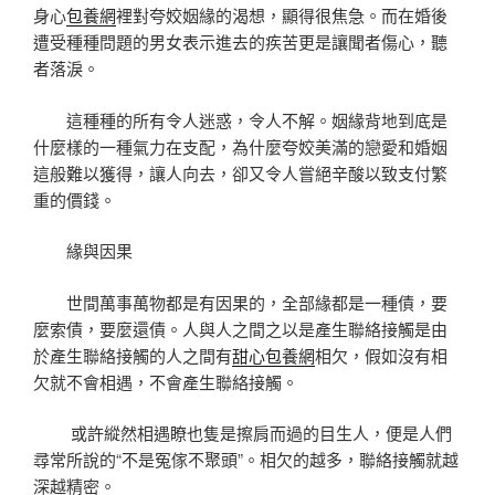
身心
包養網
裡對夸姣姻緣的渴想，顯得很焦急。而在婚後
遭受種種問題的男女表示進去的疾苦更是讓聞者傷心，聽
者落淚。
這種種的所有令人迷惑，令人不解。姻緣背地到底是
什麼樣的一種氣力在支配，為什麼夸姣美滿的戀愛和婚姻
這般難以獲得，讓人向去，卻又令人嘗絕辛酸以致支付繁
重的價錢。
緣與因果
世間萬事萬物都是有因果的，全部緣都是一種債，要
麼索債，要麼還債。人與人之間之以是產生聯絡接觸是由
於產生聯絡接觸的人之間有
甜心包養網
相欠，假如沒有相
欠就不會相遇，不會產生聯絡接觸。
或許縱然相遇瞭也隻是擦肩而過的目生人，便是人們
尋常所說的“不是冤傢不聚頭”。相欠的越多，聯絡接觸就越
深越精密。