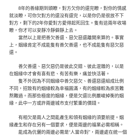
8年的善緣期到頭瞭，對方欠你的還完瞭，對你的情感
就淡瞭，可你欠對方的還沒有還完，以是你仍是很放不下
對方，剩下的2年你愛對方愛得起死回生。隻有這兩年收場
瞭，你才可以安靜冷靜僻靜上去。
當然以上是把善欠善還、惡欠惡還離開來算的。事實
上，姻緣肯定不成能隻有善欠善還，也不成能隻有惡欠惡
還。
善欠善還、惡欠惡仍是彼此交錯、彼此混雜的，以是
在姻緣中才會有喜有悲、有苦有樂，痛並快活著。
隻不外因為不同姻緣中善欠惡欠、善還惡還組成比例
不同，招致有的姻緣較為幸福圓滿，有的姻緣較為疾苦難
熬難過。而那些極度的姻緣，便是欠還比例嚴峻掉衡的姻
緣，此中一方或許兩邊城市支付繁重的價錢。
有相欠是兩人之間能產生和領有姻緣的須要前提。姻
緣產生和存在另有一個要求，便是兩邊的福業必需相稱。
能成為伉儷的兩邊必需是“人當命對”，兩邊處在統一個