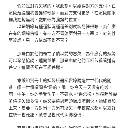
假如是對方欠我的，我此刻可以獲得對方的支付，在
這段姻緣裡我會獲得較多，而對方支付更多，在這段關系
裡我絕對無利，處於較為強勢的位置。
以是姻緣有種種狀況種種差別就容易懂得瞭。為什麼
在有的姻緣傍邊，有一方不管怎麼對另一方寒淡、苛刻甚
至凌虐，另一方依然不離不棄？
那是由於他們是在了債以前的惡欠。為什麼有的姻緣
可以琴瑟協調、蓮開並蒂，那是由於他們互相
包養管道
有
善欠，這輩子都在互相善還。
命數記實冊上的姻緣賬冊記實瞭兩邊世世代代的關
系，哪一世債權關系“是的，哦，你今天一天没有吃饭，
啊，中午，你的手受伤了，不碰水。”鲁怎樣，誰還瞭誰幾
多債還欠幾多債，誰又要債過瞭頭釀成瞭倒欠，始終累加
上來，隻要一方對另一方另有所欠，年夜傢又都可以或許
在統一世泛起，就會世世代代糾纏瞭債。
可是相欠相還紛歧定是做伉儷還債，也有可能是怙恃