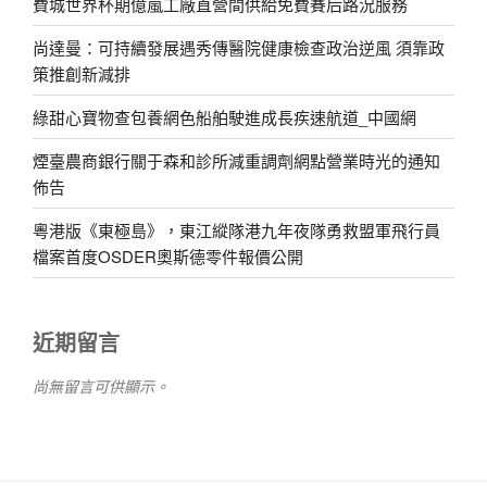
費城世界杯期億嵐工廠直營間供給免費賽后路況服務
尚達曼：可持續發展遇秀傳醫院健康檢查政治逆風 須靠政
策推創新減排
綠甜心寶物查包養網色船舶駛進成長疾速航道_中國網
煙臺農商銀行關于森和診所減重調劑網點營業時光的通知
佈告
粵港版《東極島》，東江縱隊港九年夜隊勇救盟軍飛行員
檔案首度OSDER奧斯德零件報價公開
近期留言
尚無留言可供顯示。