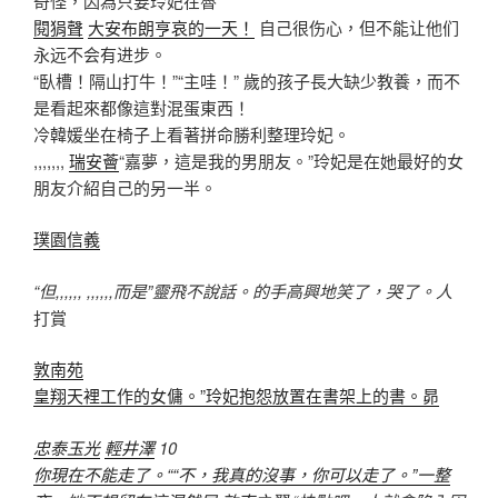
奇怪，因為只要玲妃在魯
閱狷聲
大安布朗亨哀的一天！
自己很伤心，但不能让他们
永远不会有进步。
“臥槽！隔山打牛！”“主哇！” 歲的孩子長大缺少教養，而不
是看起來都像這對混蛋東西！
冷韓媛坐在椅子上看著拼命勝利整理玲妃。
,,,,,,,
瑞安薈
“嘉夢，這是我的男朋友。”玲妃是在她最好的女
朋友介紹自己的另一半。
璞園信義
“但,,,,,, ,,,,,,而是”靈飛不說話。的手高興地笑了，哭了。人
打賞
敦南苑
皇翔天裡工作的女傭。”玲妃抱怨放置在書架上的書。昴
忠泰玉光
輕井澤
10
你現在不能走了。““不，我真的沒事，你可以走了。”一整