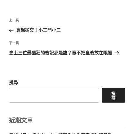
文
上
上一篇
章
一
真相援交！小三鬥小三
導
篇
覽
文
下
下一篇
章
一
史上三位最猖狂的後妃都是誰？竟不把皇後放在眼裡
篇
文
章
搜尋
搜
尋
近期文章