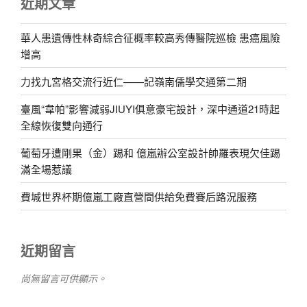
近期文章
華人患遺傳性林奇綜合征概率較高秀傳醫院巡檢 患癌風險
增高
力找九宮格交流行近仁——記嶺南儒學交通第二期
臺風“韋帕”影響減弱JIUYI俱意豪宅設計，深中通道21時起
全線恢復雙向通行
葡萄牙遭剛果（金）踢和 億嵐辦公室設計帥羅表現欠佳踢
滿全場惹議
費城世界杯期億嵐工廠直營間供給免費賽后路況服務
近期留言
尚無留言可供顯示。