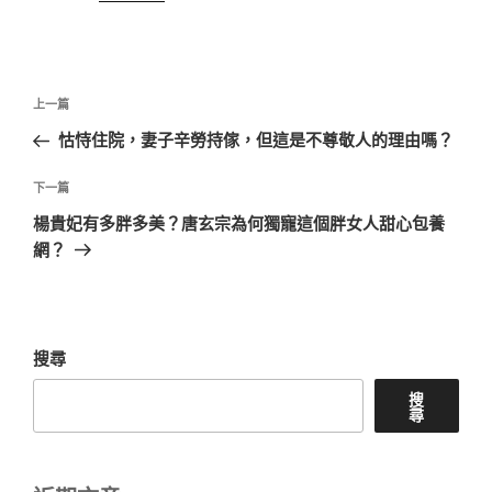
文
上
上一篇
章
一
怙恃住院，妻子辛勞持傢，但這是不尊敬人的理由嗎？
導
篇
覽
文
下
下一篇
章
一
楊貴妃有多胖多美？唐玄宗為何獨寵這個胖女人甜心包養
篇
網？
文
章
搜尋
搜
尋