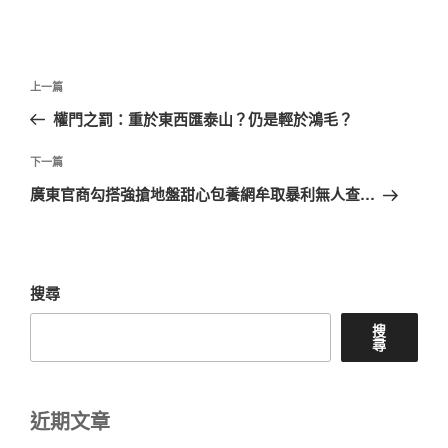
文
上
上一篇
章
一
權門之罰：重於東西匯泰山？仍是輕於鴻毛？
導
篇
覽
文
下
下一篇
章
一
廣東官商勾搭強搶地盤甜心包養網牟取暴利無人查…
篇
文
章
搜尋
搜
尋
近期文章