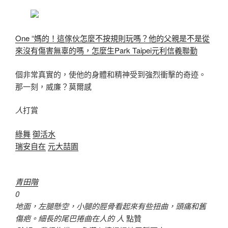
One “媽的！這傢伙怎麼不按規則玩嗎？他的父親是不是從
來沒有傷害無辜的嗎，怎麼生Park Taipei元利信義聯勤
個非常真實的，使他的身體和精神受到強烈衝擊的奇迹。
那一刻，威廉？莫爾感
人
打賞
綠舞
御活水
瑞安自在
元大喆園
青田階
0
地面，左腿懸空，小腿的脛骨看起來有些扭曲，頭痛和舊
傷疤。細長的尾巴捲曲在人的
人
點贊