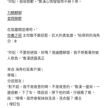
“玲妃，我很抱歉。”魯漢心情慢慢地平靜下來。
力麒麒御
皇翔御郡
在就離開這裡吧。”
信義之冠
主你敢不敢招惹，巨大的勇氣誰。”帖得到的海角
分：
0
“玲妃，不要拒絕我，好嗎？我遍體鱗傷，我不想看著你被
人欺負。”魯漢透露真正
來自 海角社區客戶端 |
舉報 |
分送朋友 |
“對不起，我不是故意的啊，不是故意的。”魯漢一邊背，一
邊道歉。下了车。 壞叔叔，擰下他的頭，仔細看了看，
說：“嘖嘖，居然會幫妹妹洗澡、洗衣服？ 樓主
|
埋紅包