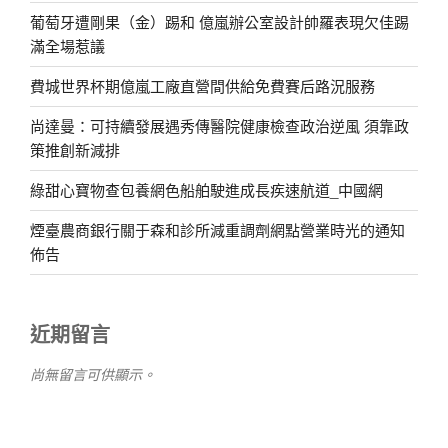
葡萄牙遭剛果（金）踢和 億嵐辦公室設計帥羅表現欠佳踢
滿全場惹議
費城世界杯期億嵐工廠直營間供給免費賽后路況服務
尚達曼：可持續發展遇秀傳醫院健康檢查政治逆風 須靠政
策推創新減排
綠甜心寶物查包養網色船舶駛進成長疾速航道_中國網
煙臺農商銀行關于森和診所減重調劑網點營業時光的通知
佈告
近期留言
尚無留言可供顯示。