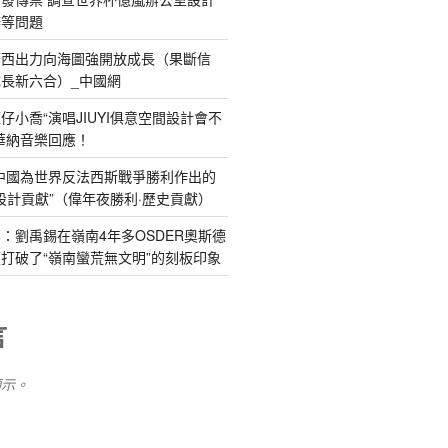
辦等問題
廣西出力向海圖強開放成長（果斷信
長新六合）_中國網
仔小喬“演唱JIUYI俱意空間設計會不
華納音樂回應！
中國為世界反法西斯戰爭勝利作出的
修設計貢獻”（偉年夜勝利·歷史貢獻）
：劉禹錫在嶺南4年多OSDER奧斯德
打破了“嶺南蠻荒無文明”的刻板印象
言
顯示。