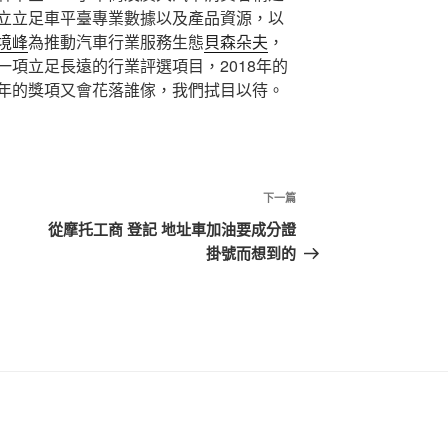
立立足車平臺專業數據以及產品資源，以
境峰
為推動汽車行業服務生態
貝森朵夫
，
項立足長遠的行業評選項目，2018年的
年的獎項又會花落誰傢，我們拭目以待。
下
下一篇
一
從摩托工商 登記 地址車加油要成分證
篇
掛號而想到的
文
章