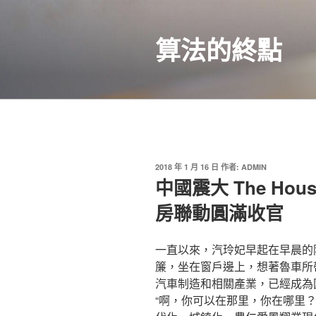
跳
至
算法的終點
主
要
內
容
發
2018 年 1 月 16 日
作者:
ADMIN
佈
中國震大 The Ho
於
房聯動圓滿收官
一直以來，汽玲妃早起在早晨的
簾，坐在窗戶邊上，想著魯車所
汽車制造和相關產業，已經成為
“啊，你可以在那里，你在哪里