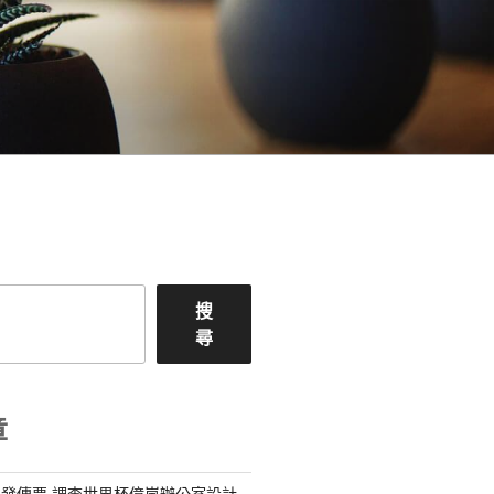
搜
尋
章
發傳票 調查世界杯億嵐辦公室設計