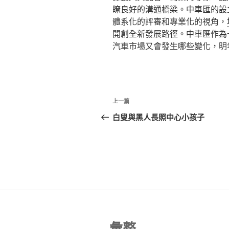
瞭良好的溝通橋梁。中車匯的設
體系化的評審和專業化的視角，
開創全新發展路徑。中車匯作為一
汽車市場又會發生哪些變化，明
文
上
上一篇
章
一
白叟與黑人長照中心小孩子
篇
導
文
覽
章
彙整