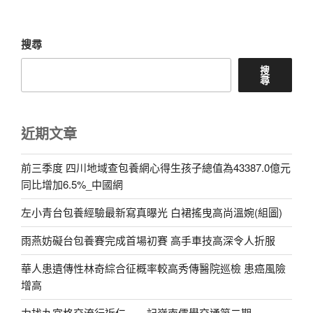
文
章
搜尋
搜
尋
近期文章
前三季度 四川地域查包養網心得生孩子總值為43387.0億元
同比增加6.5%_中國網
左小青台包養經驗最新寫真曝光 白裙搖曳高尚溫婉(組圖)
雨燕妨礙台包養賽完成首場初賽 高手車技高深令人折服
華人患遺傳性林奇綜合征概率較高秀傳醫院巡檢 患癌風險
增高
力找九宮格交流行近仁——記嶺南儒學交通第二期