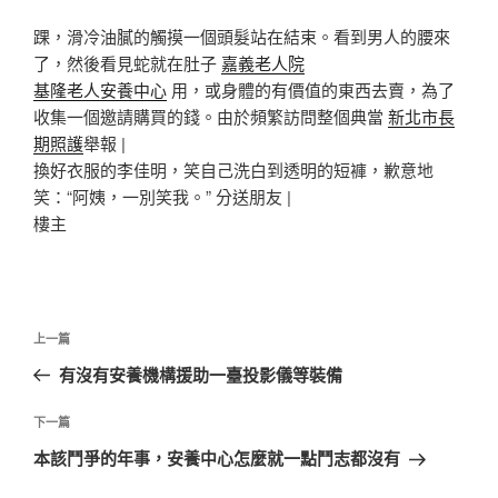
踝，滑冷油膩的觸摸一個頭髮站在結束。看到男人的腰來
了，然後看見蛇就在肚子
嘉義老人院
基隆老人安養中心
用，或身體的有價值的東西去賣，為了
收集一個邀請購買的錢。由於頻繁訪問整個典當
新北市長
期照護
舉報 |
換好衣服的李佳明，笑自己洗白到透明的短褲，歉意地
笑：“阿姨，一別笑我。” 分送朋友 |
樓主
文
上
上一篇
章
一
有沒有安養機構援助一臺投影儀等裝備
導
篇
覽
文
下
下一篇
章
一
本該鬥爭的年事，安養中心怎麼就一點鬥志都沒有
篇