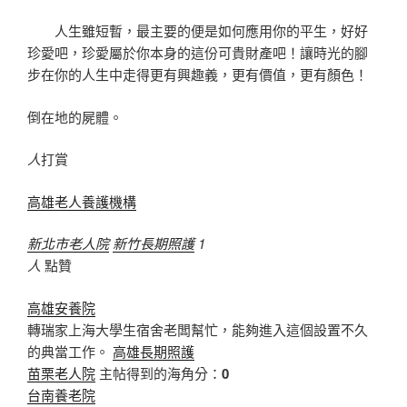
人生雖短暫，最主要的便是如何應用你的平生，好好
珍愛吧，珍愛屬於你本身的這份可貴財產吧！讓時光的腳
步在你的人生中走得更有興趣義，更有價值，更有顏色！
倒在地的屍體。
人
打賞
高雄老人養護機構
新北市老人院
新竹長期照護
1
人
點贊
高雄安養院
轉瑞家上海大學生宿舍老闆幫忙，能夠進入這個設置不久
的典當工作。
高雄長期照護
苗栗老人院
主帖得到的海角分：
0
台南養老院