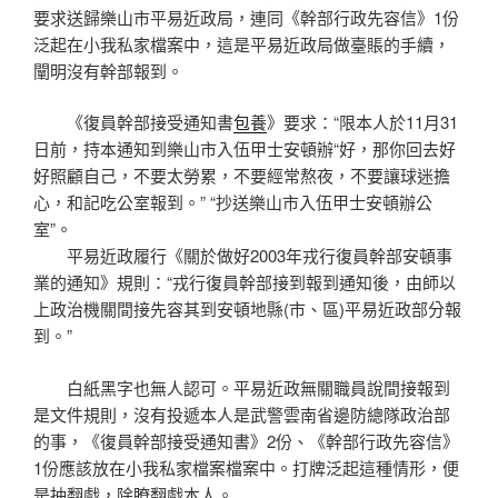
要求送歸樂山市平易近政局，連同《幹部行政先容信》1份
泛起在小我私家檔案中，這是平易近政局做臺賬的手續，
闡明沒有幹部報到。
《復員幹部接受通知書
包養
》要求：“限本人於11月31
日前，持本通知到樂山市入伍甲士安頓辦“好，那你回去好
好照顧自己，不要太勞累，不要經常熬夜，不要讓球迷擔
心，和記吃公室報到。” “抄送樂山市入伍甲士安頓辦公
室”。
平易近政履行《關於做好2003年戎行復員幹部安頓事
業的通知》規則：“戎行復員幹部接到報到通知後，由師以
上政治機關間接先容其到安頓地縣(市、區)平易近政部分報
到。”
白紙黑字也無人認可。平易近政無關職員說間接報到
是文件規則，沒有投遞本人是武警雲南省邊防總隊政治部
的事，《復員幹部接受通知書》2份、《幹部行政先容信》
1份應該放在小我私家檔案檔案中。打牌泛起這種情形，便
是抽翻戲，除瞭翻戲本人。