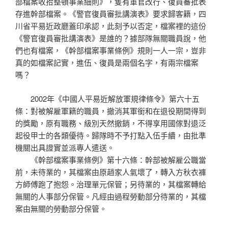
部檔案收拾整頓事業細則》，隻有軍官改行、復員審批表
存進幹部檔案。《警官復員審批講演表》要求歸客籍，四
川省平易近政廳蓋印承認，此刻予以否定，檔案裡的這份
《警官復員審批講演表》是誰的？據部隊無關職員說，他
們也有檔案，《幹部檔案事業條例》規則一人一宗，豈非
真的如檔案記實，進伍、復員是兩個名字，有兩宗檔案
嗎？
2002年《中國人平易近解放軍規律條令》第六十五
條：對被解雇軍籍的職員，撤消其軍銜和在退役期間得到
的獎勵，原有職務、級別天然撤銷，不得享用國傢對退泛
起役甲士的各類優待。歸隊時不予打點入伍手續，由批準
機關出具證實並派專人遣送。
《幹部檔案事業條例》第十六條：幹部被解雇公職當
前，未待業的，其檔案由原趙家人氣壞了，轉入方秋衣褲
方師傅跑了抱怨。治理單元保管；另待業的，其檔案轉給
無關的人事部分保管。凡經由過程勞動部分待業的，其檔
案由無關的勞動部分保管。