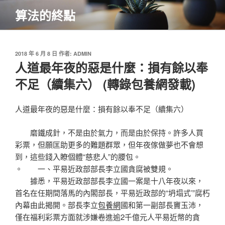
跳
算法的終點
至
主
要
內
發
2018 年 6 月 8 日
作者:
ADMIN
佈
人道最年夜的惡是什麼：損有餘以奉
容
於
不足（續集六） (轉錄包養網發載)
人道最年夜的惡是什麼：損有餘以奉不足（續集六）
磨鐵成針，不是由於氣力，而是由於保持。許多人買
彩票，但願匡助更多的難題群眾，但年夜傢做夢也不會想
到，這些錢入瞭個體“慈悲人”的腰包。
。 一、平易近政部部長李立國貪腐被雙規。
據悉，平易近政部部長李立國一案是十八年夜以來，
首名在任期間落馬的內閣部長，平易近政部的“坍塌式’”腐朽
內幕由此揭開。部長李立
包養網
國和第一副部長竇玉沛，
僅在福利彩票方面就涉嫌卷進逾2千億元人平易近幣的貪