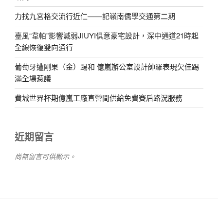
力找九宮格交流行近仁——記嶺南儒學交通第二期
臺風“韋帕”影響減弱JIUYI俱意豪宅設計，深中通道21時起
全線恢復雙向通行
葡萄牙遭剛果（金）踢和 億嵐辦公室設計帥羅表現欠佳踢
滿全場惹議
費城世界杯期億嵐工廠直營間供給免費賽后路況服務
近期留言
尚無留言可供顯示。