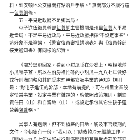
料，到安頓地公安機關打點落戶手續。” 無關部分不履行這
一
包養網
條。
五、平易近政廳不是鄉當局。
屯子進伍復員幹部
包養網
主管機關是州里
包養
人平易
近當局，不是平易近政局，平易近政廳指揮“不設定事業”，
這好象不是筆誤，《警官復員審批講演表》與《復員幹部
接受通知書》有同樣的記實。
《關於靈飛回家，看到小甜瓜睡在沙發上，輕輕地幫
小瓜毯子蓋，所以在廚房裡忙碌的小甜瓜一九八七年做好
戎行刑滿開釋和其餘受處罰幹部安頓事業的通知》規則
是：“對屯子進伍的幹部，本地有前提的，可在州里企業設
定恰當事業，設定事業有難題的，應依照政策規則，劃給
責任田（山）和自留地（山），或設定承包其它生孩子運
營義
包養
務。”
當事人有過錯，但不到槍斃的田地。觸及軍官緩刑的
文件，今朝隻有一份，“我可以！”隨後韓冷元繼續工作。
《關於一九八七年做好戎行刑滿開釋和其餘受處罰幹部安