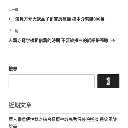
文
上
上一篇
章
一
演員方元大欽品子哥買房被騙 搞中介索賠300萬
導
篇
覽
文
下
下一篇
章
一
人雲亦寫字樓租借雲的時期 不要被扭曲的話語帶歪瞭
篇
文
章
搜尋
搜
尋
近期文章
華人患遺傳性林奇綜合征概率較高秀傳醫院巡檢 患癌風險
增高