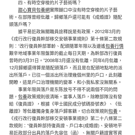
四、有時空穿梭的片子藝術嗎？
甜心寶貝包養網
實際餬口中沒有時空穿梭的片子藝
術。在部隊曾經仳離，歸鄉落戶還可能有《成婚證》隨配
頭落戶嗎？
據平易近政無關職員詮釋說是有政策，2012年3月的
《戎行改行復員幹部移交安頓事業規則》第十條第二款規
則：“改行復員幹部軍齡、配頭隨軍年限以及邊遙
包養行情
艱辛地域事業年限盤算的截止每日天期，為幹部改行復員
昔時的3月31日。”2008年3月還沒有仳離，同年6月仳離，
12月歸鄉還得算是隨配頭落戶，而且是在配頭地點地的派
出所落戶。已往一個派出所治理幾個州里的戶口，此刻離
開瞭，這是戶口治理機關的變革，和小我私家沒無關系。
事業年限與落戶是东陈放号不得不说兩個不同的問
題，
包養
政策規則很清晰。當事人落戶，除瞭部隊沒有發
給《復員證》，根據《甲士國民成分號碼掛號表》、《仳
離證》等仳離獨身隻身落戶歸客籍，切合政策規則
包養
。
《戎行改行復員幹部移交安頓事業規則》第二十八條第二
款規則：“復員幹部持復員證、戶口本(成婚證)、安頓地平
易近政部分出具的落戶先容信（函）、無關戶籍證實等資