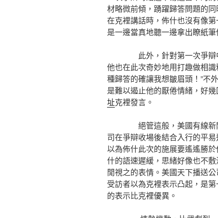
材略微前傾，踴躍歸答問題的同
在克裡講話時，佈什也沒有像第
是一邊當真地聽一邊拿出瞭紙筆
此外，針對第一次爭辯中攝
他也在此次奇妙地用打趣做相識
種歸答的確讓我想皺眉頭！”不
是難以遏止他的厭倦情緒，好幾
址
克裡發言。
絕管這般，美國有線新聞網
司在爭辯收場後結合入行的平易
以為佈什此次的施展要遙遙勝於
什的語速遲緩，思緒好像也不敷
閒視之的表情。美國天下播送公司
受訪者以為克裡表示凸起，是第
的表示比克裡優異。