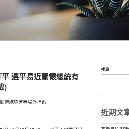
搜尋
平 選平易近關懷總統有
載)
近關懷總統有無場外指點
近期文
臺風“韋帕”影響