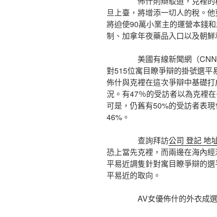
佈什則辯駁道，克裡的稅收
旦上臺，將增添一切人的稅。他
將迫使90萬小業主的運營本錢
制、加拿年夜藥品入口以及朝鮮
美國有線新聞網（CNN）
對515位寓目瞭爭辯的掛號選
佈什與克裡在這次爭辯中基礎打
況。有47％的受訪者以為克裡在
可是，仍舊有50%的受訪者表
46%。
查詢拜訪
公司 登記 地
恐上當先克裡，而兩邊在海內經
平易近調隻針對寓目瞭爭辯的選
平易近的取向。
AV女優佈什的外衣成選平