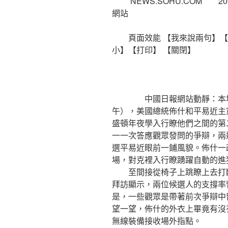
NEWS.SOHU.COM 20
網站
頁面效能 【我來說兩句】【我
小】【打印】 【關閉】
中國日報網站動靜：本地時光
午），美國總統佈什和平易近主
盛頓年夜學入行瞭他們之間的第
一一次答應觀眾發問的爭辯，兩
選平易近眼前一鋪風貌。佈什一
場，對克裡入行瞭踴躍自動的進
至間接從椅子上跳瞭上去打斷
拜訪顯示，兩位候選人的支撐率
是，一些觀眾是帶著前次爭辯中
望一望，佈什的外衣上畢竟有沒
無線裝備接收場外指點。