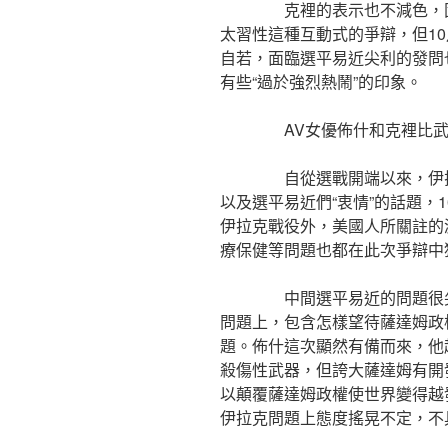
克裡的表示也不減色，固然
太習性這種互動式的爭辯，但1
自若，面臨選平易近尖利的發問
有些“過於強烈熱鬧”的印象。
AV女優佈什和克裡比武
自從選戰開端以來，伊拉克
以及選平易近們“衷情”的話題，
伊拉克戰役外，美國人所關註的
療保健等問題也都在此次爭辯中
中間選平易近的問題很尖利
問題上，包含怎樣望待薩達姆政
題。佈什這次顯然有備而來，他
殺傷性武器，但誇大薩達姆有開
以顛覆薩達姆政權使世界變得越
伊拉克問題上態度搖晃不定，不