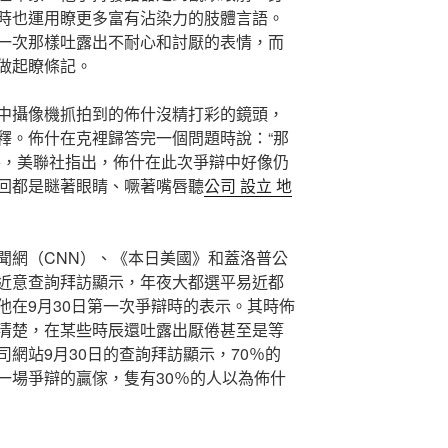
時也運用瞭更多富有沾染力的肢體言語。
一次那樣吐露出不耐心和討厭的表情，而
做起瞭條記。
像機抓拍到的佈什沒精打彩的鏡頭，
釋。佈什在克裡歸答完一個問題時說：“那
外，美聯社指出，佈什在此次爭辯中好像仍
回都是瞇著眼睛、噘著嘴唇聽
公司 設立 地
（CNN）、《本日美國》和蓋洛普公
近意查詢拜訪顯示，年夜大都選平易近都
他在9月30日第一次爭辯時的表示。其時佈
清楚，在某些時辰還吐露出厭倦甚至是等
網站9月30日的查詢拜訪顯示，70％的
一場爭辯的贏傢，隻有30％的人以為佈什