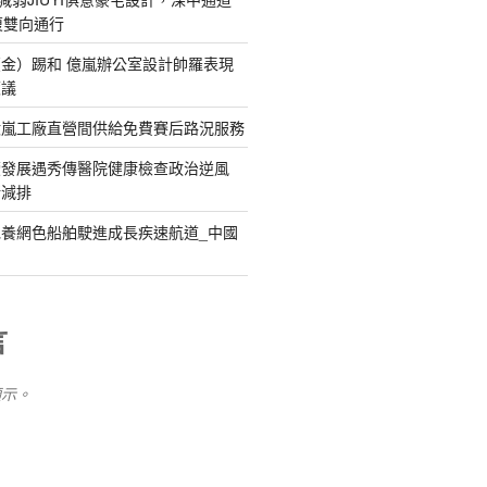
復雙向通行
金）踢和 億嵐辦公室設計帥羅表現
惹議
億嵐工廠直營間供給免費賽后路況服務
續發展遇秀傳醫院健康檢查政治逆風
新減排
養網色船舶駛進成長疾速航道_中國
言
顯示。