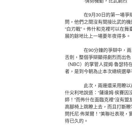
·情勢機動，比武劇烈
在9月30日的第一場爭辯中
問，他們之間沒有間接比武的機
“白刃戰”。佈什和克裡可以在
展的餘地比上一場要年夜得多。
在90分鐘的爭辯中，兩人
舌劍，整個爭辯顯得劇烈而出色
（NBC）的掌管人提姆·魯瑟特
者，是到今朝為止本次總統選舉
此次，兩邊還采用瞭以前沒
什尖利地說道：“薩達姆·侯賽
師！”而佈什在面臨克裡“沒有盟
高腳椅上跳瞭上去，而且打斷瞭
問托尼·佈萊爾！”美聯社表現
待已久的。