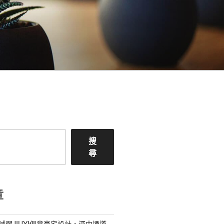
搜
尋
章
減弱JIUYI俱意豪宅設計，深中通道