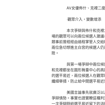
AV女優佈什、克裡二度征
·觀眾介入，變數增添
本次爭辯與佈什和克裡之間
場的觀眾可以向兩位候選人建議
題事前曾經經由過程掌管人交給
兩位急切想進主白宮的候選人仍
險。
與第一場爭辯中兩位候選人都
和克裡都坐在圓形舞臺中心的高
的選平易近，兩位候選人在觀眾
纖細舉措，防止給中間選平易近
美國言論事先就廣泛以為，佈
爭辯情勢。事實也證實瞭這種判
一次爭辯時給選平易近留下的消