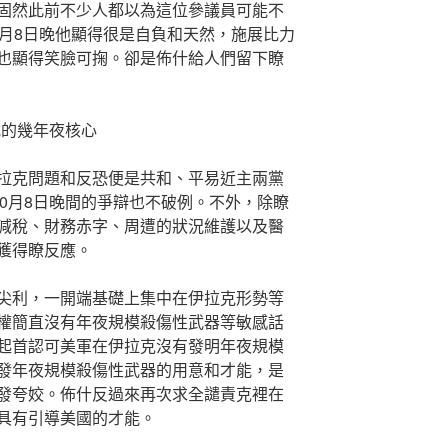
此前不少人都以為這位參議員可能不
0月8日晚他顯得很是自負和天然，施展比力
也顯得笑臉可掬。卻是佈什給人們留下瞭
的幾年夜核心
問題和反恐便是共和、平易近主兩黨
10月8日晚間的爭辯也不破例。不外，除瞭
減稅、財務赤字、周遭的狀況維護以及醫
獲得瞭反應。
，一開端基礎上集中在伊拉克形勢等
權簡直沒有年夜規模殺傷性武器等敏感話
起首認可美軍在伊拉克沒有發明年夜規模
發年夜規模殺傷性武器的用意和才能，是
發夸姣。佈什反過來再次求全譴責克裡在
具有引導美國的才能。