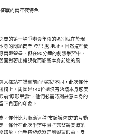
戰的兩年夜特色
的第一場爭辯最年夜的區別就在於現
本身的問題
商業 登記 處 地址
。固然這些問
瞭兩邊營壘，但在90分鐘的劇烈爭辯中，
舊面對著出錯誤從而影響本身前途的風
站在講臺前面“演說”不同，此次佈什
腳椅上，周圍是140位還沒有決議本身態度
眼前“原形畢露”，他們必需時刻註意本身的
留下負面的印象。
什比力順應這種“市鎮議會式”的互動
定，佈什在此次爭辯中險些完整轉變瞭第
極印象，他手持發話器走到觀眾眼前，身