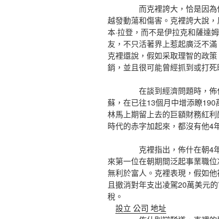
而克裡誇大，恰是因為佈什
越發動蕩和傷害。克裡誇大說，
本·拉登，而不是伊拉克和薩達
友，不只活著界上惹起廣泛不滿
克裡還說，假如采取理智的政策，
銷，並且很可能曾經抓到或打死
在談到經濟問題時，佈什說
蘇，在已往13個月中增添瞭19
林馬上期留上去的巨額財務紅利
時代的赤字加起來，都沒有他4
克裡指出，佈什在朝4年美國
來第一位在朝期間泛起事業職位
無利於富人。克裡表現，假如他
且撤消對年支出凌駕20萬美元
稅。
設立 公司 地址