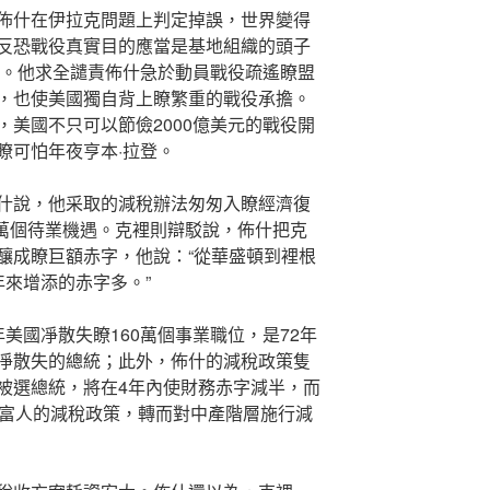
在伊拉克問題上判定掉誤，世界變得
反恐戰役真實目的應當是基地組織的頭子
姆。他求全譴責佈什急於動員戰役疏遙瞭盟
，也使美國獨自背上瞭繁重的戰役承擔。
美國不只可以節儉2000億美元的戰役開
瞭可怕年夜亨本·拉登。
，他采取的減稅辦法匆匆入瞭經濟復
0萬個待業機遇。克裡則辯駁說，佈什把克
釀成瞭巨額赤字，他說：“從華盛頓到裡根
年來增添的赤字多。”
凈散失瞭160萬個事業職位，是72年
凈散失的總統；此外，佈什的減稅政策隻
被選總統，將在4年內使財務赤字減半，而
的富人的減稅政策，轉而對中產階層施行減