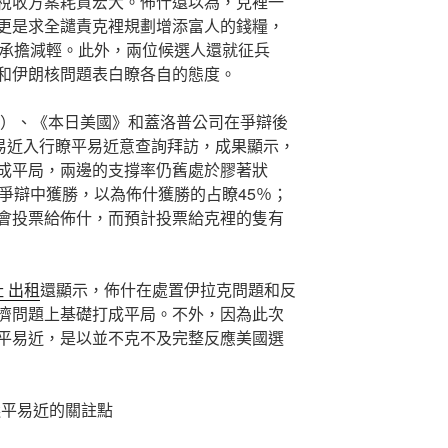
方案耗資宏大。佈什還以為，克裡一
更是求全譴責克裡規劃增添富人的錢糧，
和承擔減輕。此外，兩位候選人還就征兵
和伊朗核問題表白瞭各自的態度。
、《本日美國》和蓋洛普公司在爭辯後
平易近入行瞭平易近意查詢拜訪，成果顯示，
成平局，兩邊的支撐率仍舊處於膠著狀
爭辯中獲勝，以為佈什獲勝的占瞭45％；
現會投票給佈什，而預計投票給克裡的隻有
址 出租
還顯示，佈什在處置伊拉克問題和反
濟問題上基礎打成平局。不外，因為此次
平易近，是以並不克不及完整反應美國選
易近的關註點