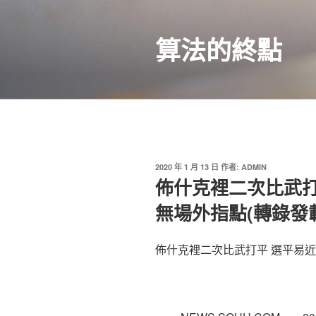
跳
至
算法的終點
主
要
內
容
發
2020 年 1 月 13 日
作者:
ADMIN
佈
佈什克裡二次比武打
於
無場外指點(轉錄發
佈什克裡二次比武打平 選平易