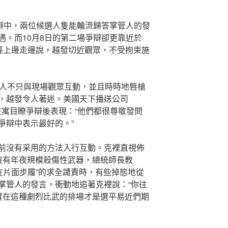
，兩位候選人隻能輪流歸答掌管人的發
遇。而10月8日的第二場爭辯卻更靠近於
舞臺上邊走邊說，越發切近觀眾，不受拘束施
不只與現場觀眾互動，並且時時地唇槍
，越發令人著迷。美國天下播送公司
在寓目瞭爭辯後表現：“他們都很尊敬發問
爭辯中表示最好的。”
有采用的方法入行互動。克裡直視佈
因沒有年夜規模殺傷性武器，總統師長教
友片面步履”的求全譴責時，有些掉態地從
掌管人的發言，衝動地追著克裡說：“你往
，實在這種劇烈比武的排場才是選平易近們期