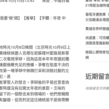
04年10月10日13:43 來歷：中國日報
21時起全線恢
葡萄牙遭剛果（
要“揪”錯】【推舉】【字體：年夜 中
欠佳踢滿全場
費城世界杯期
尚達曼：可持
須靠政策推創
10月8日晚間（北京時光10月9日上
綠甜心寶物查包
黨總統候選人克裡在密蘇裡州聖路易斯華
網
二次電視爭辯。因為這是本年年夜選前獨
邊都做瞭充足的預備，爭奪在態度不決的
改第一場爭辯中無精打采和消極討厭的立
近期留
犯，甚
掌管人的發言。爭辯後的平易近意查詢
暫時還沒有拉開太年夜的差距。乏味的
尚無留言可供
留下的一個懸念來到現場的，他們想親眼
有皺褶，從而判定這位總統是不是佩帶瞭