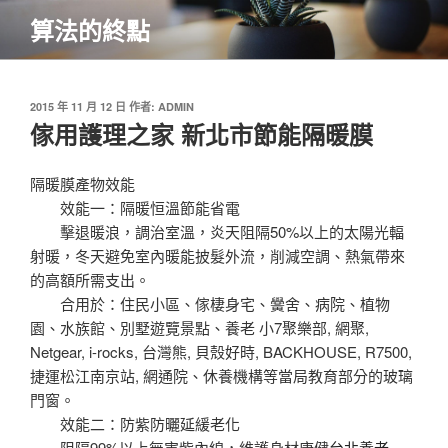
跳
算法的終點
至
主
要
內
發
2015 年 11 月 12 日
作者:
ADMIN
佈
傢用護理之家 新北市節能隔暖膜
容
於
隔暖膜產物效能
效能一：隔暖恒溫節能省電
擊退暖浪，調治室溫，炎天阻隔50%以上的太陽光輻
射暖，冬天避免室內暖能披髮外流，削減空調、熱氣帶來
的高額所需支出。
合用於：住民小區、傢棲身宅、黌舍、病院、植物
園、水族館、別墅遊覽景點、養老 小7聚樂部, 網聚,
Netgear, i-rocks, 台灣熊, 貝殼好時, BACKHOUSE, R7500,
捷運松江南京站, 網通院、休養機構等當局教育部分的玻璃
門窗。
效能二：防紫防曬延緩老化
阻隔99%以上無害紫內線，維護身材康健
台北養老