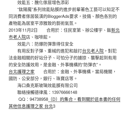
效能五：醜化傢居增色添彩
“鈦陽魔”系列效能貼膜的進步前輩著色工藝可以知足不
同消費者傢居裝潢的BloggerAds要求，技倆、顏色各別的
產物能為居室平添雅致的藝術氣氛。
2013年11月2日 合用於：住民室第、辦公樓宇、飯
新北
市老人院
店、咖啡館。
效能六：防爆防彈靠得住安全
有用反對子彈、重械的進犯和敲打
台北老人院
，對犯
法金融相關的好站分子、可怕分子的擄掠、襲擊起到有用
的安全防護效用，是金融、外事機構的“防彈衣”。
台北護理之家
合用於：金融、外事機構，當局機關，
國防、公安部分，銀行、珠寶店等。
海口桑克斯玻璃效能膜有限公司
聯絡接觸德律風：13976666148
QQ：94738958
（D）的集合，看到關於這本書的任何
其他信息護理之家 台北
3