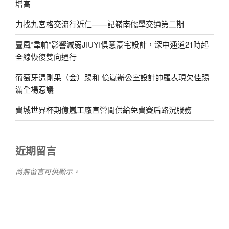
增高
力找九宮格交流行近仁——記嶺南儒學交通第二期
臺風“韋帕”影響減弱JIUYI俱意豪宅設計，深中通道21時起
全線恢復雙向通行
葡萄牙遭剛果（金）踢和 億嵐辦公室設計帥羅表現欠佳踢
滿全場惹議
費城世界杯期億嵐工廠直營間供給免費賽后路況服務
近期留言
尚無留言可供顯示。