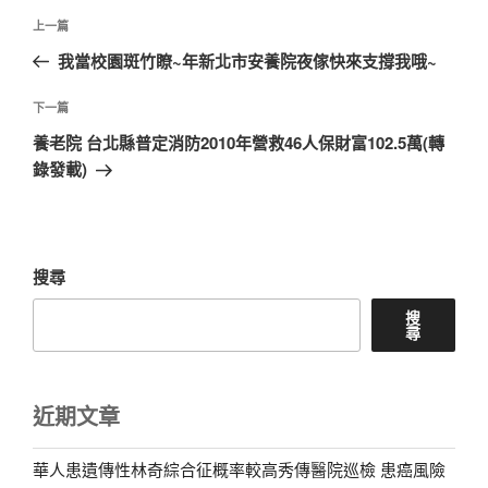
文
上
上一篇
章
一
我當校園斑竹瞭~年新北市安養院夜傢快來支撐我哦~
導
篇
覽
文
下
下一篇
章
一
養老院 台北縣普定消防2010年營救46人保財富102.5萬(轉
篇
錄發載)
文
章
搜尋
搜
尋
近期文章
華人患遺傳性林奇綜合征概率較高秀傳醫院巡檢 患癌風險