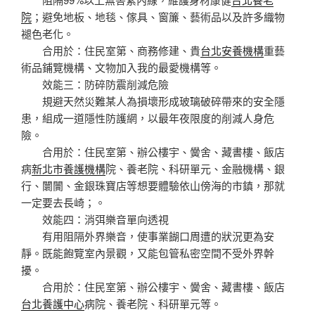
院
；避免地板、地毯、傢具、窗簾、藝術品以及許多織物
褪色老化。
合用於：住民室第、商務修建、貴
台北安養機構
重藝
術品鋪覽機構、文物加入我的最愛機構等。
效能三：防碎防震削減危險
規避天然災難某人為損壞形成玻璃破碎帶來的安全隱
患，組成一道隱性防護網，以最年夜限度的削減人身危
險。
合用於：住民室第、辦公樓宇、黌舍、藏書樓、飯店
病
新北市養護機構
院、養老院、科研單元、金融機構、銀
行、闤闠、金銀珠寶店等想要體驗依山傍海的市鎮，那就
一定要去長崎；。
效能四：消弭樂音單向透視
有用阻隔外界樂音，使事業餬口周遭的狀況更為安
靜。既能飽覽室內景觀，又能包管私密空間不受外界幹
擾。
合用於：住民室第、辦公樓宇、黌舍、藏書樓、飯店
台北養護中心
病院、養老院、科研單元等。