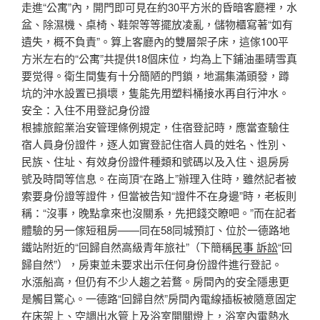
走進“公寓”內，開門即可見在約30平方米的昏暗客廳裡，水
盆、除濕機、桌椅、鞋架等等擺放凌亂，儲物櫃寫著“如有
遺失，概不負責”。算上客廳內的雙層架子床，這傢100平
方米左右的“公寓”共提供18個床位，均為上下鋪油墨晴雪真
要觉得。衛生間隻有十分簡陋的門鎖，地漏集滿頭發，蹲
坑的沖水設置已損壞，隻能先用塑料桶接水再自行沖水。
安全：入住不用登記身份證
根據旅館業治安管理條例規定，住宿登記時，應當查驗住
宿人員身份證件，逐人如實登記住宿人員的姓名、性別、
民族、住址、有效身份證件種類和號碼以及入住、退房房
號及時間等信息。在崗頂“在路上”辦理入住時，雖然記者被
索要身份證等證件，但當被告知“證件不在身邊”時，老板則
稱：“沒事，晚點拿來也沒關系，先把錢交瞭吧。”而在記者
體驗的另一傢短租房——同在58同城預訂、位於一德路地
鐵站附近的“回歸自然高級青年旅社”（下簡稱
民事 訴訟
“回
歸自然”），房東並未要求出示任何身份證件進行登記。
水漲船高，但仍有不少人趨之若鶩。房間內的安全隱患更
是觸目驚心。一德路“回歸自然”房間內電線插板被隨意固定
在床架上、空調出水管上及浴室開關燈上，浴室內電熱水