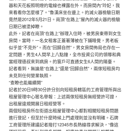
器和天花板照明燈的電線也裸露在外。而房間內“玲妃，我
來看看你怎麼樣了。”魯漢床坐在邊上。的滅火器檢驗日期
竟然是2012年5月21日。崗頂“在路上”屋內的滅火器的檢驗
日期已被塗掉瞭。
此外，記者在崗頂“在路上”辦理入住時，被男房東帶到女生
房間。當時，一名女租客正蓋著薄被在下鋪睡覺，男老板
似乎並“不見外”。而在“回歸自然”，男女房間佈局也存在一
定問題，男生4人間早上八點鐘，全市投資公司的領導和典
當經理德叔來到病房。的窗戶可直通女生6人間的陽臺。
記者看到，無論是“在路上”還是“回歸自然”，兩傢短租房均
未見到任何營業執照。
“查瞭也能繼續開”
記者於20日9時30分許分別向短租房轄區的工商管理所與出
租屋管理中心匿名舉報：上述兩傢短租房無經營許可證，
出租屋違規開展日租經營等。
兩個短租房所在街道出租屋管理中心都對相關短租房問題
進行登記，但至於什麼時候上門處理則並沒有明確。石牌
工商管理所建議記者撥打12345市長熱線尋求解決，“像這