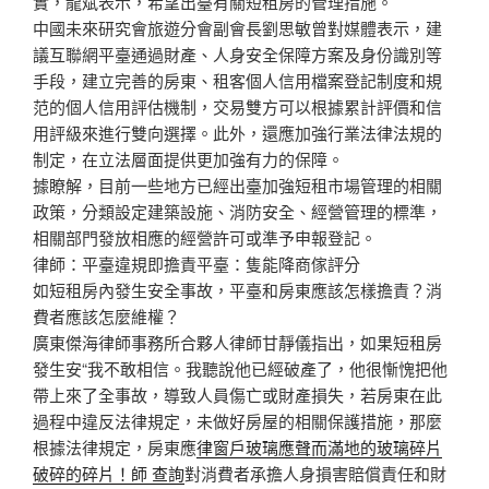
實，龍斌表示，希望出臺有關短租房的管理措施。
中國未來研究會旅遊分會副會長劉思敏曾對媒體表示，建
議互聯網平臺通過財產、人身安全保障方案及身份識別等
手段，建立完善的房東、租客個人信用檔案登記制度和規
范的個人信用評估機制，交易雙方可以根據累計評價和信
用評級來進行雙向選擇。此外，還應加強行業法律法規的
制定，在立法層面提供更加強有力的保障。
據瞭解，目前一些地方已經出臺加強短租市場管理的相關
政策，分類設定建築設施、消防安全、經營管理的標準，
相關部門發放相應的經營許可或準予申報登記。
律師：平臺違規即擔責平臺：隻能降商傢評分
如短租房內發生安全事故，平臺和房東應該怎樣擔責？消
費者應該怎麼維權？
廣東傑海律師事務所合夥人律師甘靜儀指出，如果短租房
發生安“我不敢相信。我聽說他已經破產了，他很慚愧把他
帶上來了全事故，導致人員傷亡或財產損失，若房東在此
過程中違反法律規定，未做好房屋的相關保護措施，那麼
根據法律規定，房東應
律窗戶玻璃應聲而滿地的玻璃碎​​片
破碎的碎片！師 查詢
對消費者承擔人身損害賠償責任和財