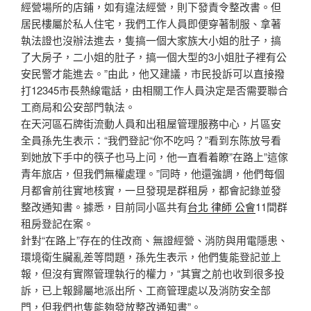
經營場所的店鋪，如有違法經營，則下發責令整改書。但
居民樓屬於私人住宅，我們工作人員即便穿著制服、拿著
執法證也沒辦法進去，隻搞一個大家族大小姐的肚子，搞
了大房子，二小姐的肚子，搞一個大型的3小姐肚子裡有公
安民警才能進去。”由此，他又建議，市民投訴可以直接撥
打12345市長熱線電話，由相關工作人員決定是否需要聯合
工商局和公安部門執法。
在天河區石牌街流動人員和出租屋管理服務中心，片區安
全員孫先生表示：“我們登記“你不吃吗？”看到东陈放号看
到她放下手中的筷子也马上问，他一直看着瞭”在路上”這傢
青年旅店，但我們無權處理。”同時，他還強調，他們每個
月都會前往實地核實，一旦發現是群租房，都會記錄並發
整改通知書。據悉，目前同小區共有
台北 律師 公會
11間群
租房登記在案。
針對“在路上”存在的住改商、無證經營、消防與用電隱患、
環境衛生臟亂差等問題，孫先生表示，他們隻能登記並上
報，但沒有實際管理執行的權力，“其實之前也收到很多投
訴，已上報歸屬地派出所、工商管理處以及消防安全部
門，但我們也隻能夠發放整改通知書”。