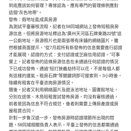
到底應該如何管理？專傢認為，應有專門的管理條例應對
這個“灰色地帶”。
發佈：假地址能成真房源
為測試平臺審核流程，記者在58同城網站上發佈短租房房
源信息，但將房源地址標註為“廣州天河區石牌東路22號”這
一公廁地址，房源照片也是兩張帶有床鋪的網絡圖片。雖
然根據頁面提示，“從7月起所有新發佈的信息需要進行認證
才能展現，認證的方式：支付認證或芝麻信用認證。”可事
實上，記者發佈的這條房源信息在未通過任何認證的情況
下已成功發佈，通過“短打狹義劫持可以花，不是每個人都
有這樣的運氣。租房石牌”等關鍵詞即可搜索到。3小時後，
陸續有租客在平臺咨詢房源情況。
隨後，記者又利用網絡圖片及遊泳池地址、圖書館地址，
分別在途傢、木鳥短租嘗試發佈房源，均沒有審核通過，
前者是因為信息不符合規范，後者則需要上傳房產證或房
屋租賃合同。
針對一步鲁汉退一步，發佈房源時認證環節所出現的問
題，58同城相關負責人表示，平臺上發佈的信息都需通過