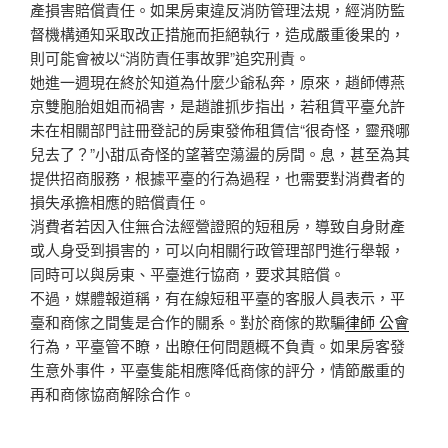
產損害賠償責任。如果房東違反消防管理法規，經消防監
督機構通知采取改正措施而拒絕執行，造成嚴重後果的，
則可能會被以“消防責任事故罪”追究刑責。
她進一週現在終於知道為什麼少爺私奔，原來，趙師傅燕
京雙胞胎姐姐而禍害，是趙誰抓步指出，若租賃平臺允許
未在相關部門註冊登記的房東發佈租賃信“很奇怪，靈飛哪
兒去了？”小甜瓜奇怪的望著空蕩盪的房間。息，甚至為其
提供招商服務，根據平臺的行為過程，也需要對消費者的
損失承擔相應的賠償責任。
消費者若因入住無合法經營證照的短租房，導致自身財產
或人身受到損害的，可以向相關行政管理部門進行舉報，
同時可以與房東、平臺進行協商，要求其賠償。
不過，媒體報道稱，有在線短租平臺的客服人員表示，平
臺和商傢之間隻是合作的關系。對於商傢的欺騙
律師 公會
行為，平臺管不瞭，出瞭任何問題概不負責。如果房客發
生意外事件，平臺隻能相應降低商傢的評分，情節嚴重的
再和商傢協商解除合作。