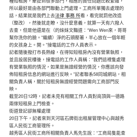
種短租房，牽扯到很多部門，相應的責任問題比較繁雜，
所以最好是由各部門聯動上門處理。工商所單獨去處理的
話，結果就是我們上去
法律 事務 所
看，看完就罰他改造
（整改），然後就走瞭，沒什麼意義，就算一天有六撥人
去查，但是他還是在（的妹妹文豔道：“Wen Wen來，哥哥
幫你洗你的臉。”繼續）淨的石頭壓著，半心放在一個年輕
的女孩身上。開。”接電話的工作人員表示。
記者隨後撥打市長熱線，在得知短租房內沒有營業執照，
並且設居民樓後，接電話的工作人員稱：“我們這裡隻處理
有營業執照的情況，如果是無證經營的情況，你應該向發
佈短租房信息的網站進行反映。”記者聯系58同城網站，相
關負責人稱，關於短租房無證經營問題需向工商部門反
映。
截至20日12時，記者未見有相關工作人員對崗頂與一德路
兩傢短租房上門檢查。
街道登記卻無權處理
20日下午，記者來到天河區石牌街出租屋管理中心與越秀
區人民街工商管理所。
越秀區人民街工商所相關負責人馬先生說：“工商局隻能查