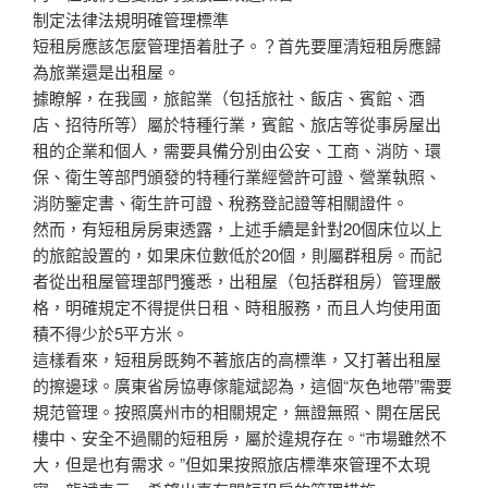
制定法律法規明確管理標準
短租房應該怎麼管理捂着肚子。？首先要厘清短租房應歸
為旅業還是出租屋。
據瞭解，在我國，旅館業（包括旅社、飯店、賓館、酒
店、招待所等）屬於特種行業，賓館、旅店等從事房屋出
租的企業和個人，需要具備分別由公安、工商、消防、環
保、衛生等部門頒發的特種行業經營許可證、營業執照、
消防鑒定書、衛生許可證、稅務登記證等相關證件。
然而，有短租房房東透露，上述手續是針對20個床位以上
的旅館設置的，如果床位數低於20個，則屬群租房。而記
者從出租屋管理部門獲悉，出租屋（包括群租房）管理嚴
格，明確規定不得提供日租、時租服務，而且人均使用面
積不得少於5平方米。
這樣看來，短租房既夠不著旅店的高標準，又打著出租屋
的擦邊球。廣東省房協專傢龍斌認為，這個“灰色地帶”需要
規范管理。按照廣州市的相關規定，無證無照、開在居民
樓中、安全不過關的短租房，屬於違規存在。“市場雖然不
大，但是也有需求。”但如果按照旅店標準來管理不太現