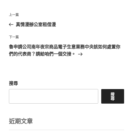
文
上
上一篇
章
一
真情漫辦公室租借漫
導
篇
覽
文
下
下一篇
章
一
魯申請公司南年夜宗商品電子生意業務中央該如何處置你
篇
們的代表商？請給咱們一個交接。
文
章
搜尋
搜
尋
近期文章