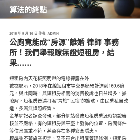
跳
算法的終點
至
主
要
內
發
2018 年 9 月 16 日
作者:
ADMIN
佈
公廁竟能成“房源”離婚 律師 事務
容
於
所！我們舉報瞭無證短租房，結
果……
短租房內天花板照明燈的電線裸露在外
數據顯示，2018年在線短租市場交易額預計達到169.6億
元。與此同時，與短租房相關的消費投訴也日益增多。據
瞭解，短租房普遍打著“青旅”“民宿”的旗號，由民房私自改
造，多屬無證照經營。
金羊網記者調查發現，部分網站發佈短租房房源時認證審
核並不嚴格，有的短租房與平臺上發佈的位置、房間條件
等信息嚴重不符，甚至存在多種安全隱患。
標準夠不著旅業規定，又不符合出租屋管理條例，短租房