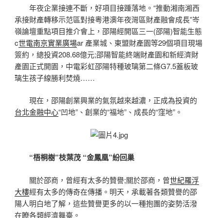
年夜企業接連不斷，好項目接踵落地。“推動湘南湘西
承接財產轉移示范區對接粵港澳年夜灣區財產融會成長”岑
嶺論壇重點項目推介會上，邵陽經開區三一(邵陽)智能生態
c
世電南京實業廣場
ar 產業城、東盟財產園等29個項目現場
簽約，總投資208.68億元;邵陽智能終端財產園和新經濟財
產園正式開園，中電彩虹邵陽特種玻璃第二條G7.5蓋板玻
璃生孩子線勝利焚燒……
現在，邵陽創業興業的氣氛越來越濃，正成為投資的
台北金融中心
“凹地”、創業的“福地”、成長的“窪地”。
“梧桐樹”枝葉茂 “金鳳凰”紛回巢
關於邵商，曾經有太多的贊譽;關於邵商，曾
世紀羅浮
大樓
經有太多的傳奇在傳播。明天，承載著各類贊譽的邵
陽人明白地了解，這些贊譽更多的以一種抱團的姿勢活潑
在瞭各類經濟舞臺。