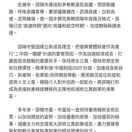
近幾年，邵陽市建成和爭奪瞭滬昆高鐵、懷邵衡鐵
路、呼南高鐵客專、婁邵鐵路擴改、武靖高速、白新高
速、武岡機場，進一個步驟完美瞭邵陽年夜路況格式。邵
陽已從“高速時期”邁向“高鐵和航空時期”，完成瞭縣縣通高
速。
邵陽市堅固建立新成長理念，把復興實體財產作為實
行“二中間一關鍵”計謀的要害原因，作為加速經濟成長、打
贏脫貧攻堅戰的重要抓手，保持周全立異，廢除思想定勢
和任務慣性，精準對接“中國制造2025”計謀，加速成長新技
巧、新產物、新業態;保持開放帶動，應用路況區位前提和
邵商人文上風，積極介入對外招商一起配合，將邵陽打形
成為承接財產梯度轉移的主陣地和湘商立異創業的湊集
區。
多年來，邵陽市委、市當局一直保持重商親商安商巨
賈，以加倍開放的姿勢、加倍優惠的政策、加倍優質的辦
事，竭盡全力地支撐寬大邵商立異創業成長，盡力營建尊
敬和鼓勵企業傢幹事創業的精良周遭的狀況。