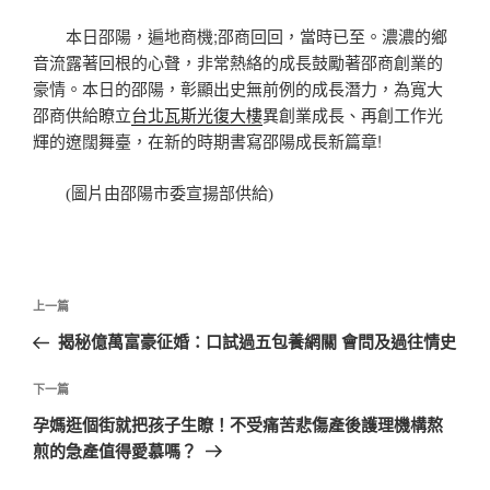
本日邵陽，遍地商機;邵商回回，當時已至。濃濃的鄉
音流露著回根的心聲，非常熱絡的成長鼓勵著邵商創業的
豪情。本日的邵陽，彰顯出史無前例的成長潛力，為寬大
邵商供給瞭立
台北瓦斯光復大樓
異創業成長、再創工作光
輝的遼闊舞臺，在新的時期書寫邵陽成長新篇章!
(圖片由邵陽市委宣揚部供給)
文
上
上一篇
章
一
揭秘億萬富豪征婚：口試過五包養網關 會問及過往情史
導
篇
覽
文
下
下一篇
章
一
孕媽逛個街就把孩子生瞭！不受痛苦悲傷產後護理機構熬
篇
煎的急產值得愛慕嗎？
文