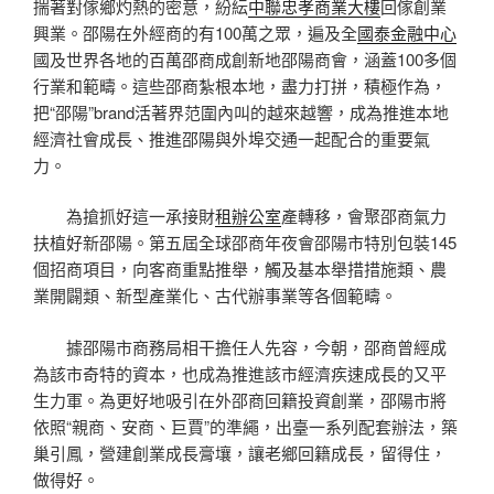
揣著對傢鄉灼熱的密意，紛紜
中聯忠孝商業大樓
回傢創業
興業。邵陽在外經商的有100萬之眾，遍及全
國泰金融中心
國及世界各地的百萬邵商成創新地邵陽商會，涵蓋100多個
行業和範疇。這些邵商紮根本地，盡力打拼，積極作為，
把“邵陽”brand活著界范圍內叫的越來越響，成為推進本地
經濟社會成長、推進邵陽與外埠交通一起配合的重要氣
力。
為搶抓好這一承接財
租辦公室
產轉移，會聚邵商氣力
扶植好新邵陽。第五屆全球邵商年夜會邵陽市特別包裝145
個招商項目，向客商重點推舉，觸及基本舉措措施類、農
業開闢類、新型產業化、古代辦事業等各個範疇。
據邵陽市商務局相干擔任人先容，今朝，邵商曾經成
為該市奇特的資本，也成為推進該市經濟疾速成長的又平
生力軍。為更好地吸引在外邵商回籍投資創業，邵陽市將
依照“親商、安商、巨賈”的準繩，出臺一系列配套辦法，築
巢引鳳，營建創業成長膏壤，讓老鄉回籍成長，留得住，
做得好。