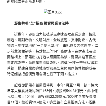
新邵陽畫卷正漸漸睜開。
凝集共鳴“全”招商 投資興業合法時
近幾年，邵陽出力扶植滬昆高速百裡產業走廊，智能
制造、農副產物、文明財產、全域旅遊、安康財產、古代
物流六年夜基地的“一走廊六基地”，重點成長古代農業、進
步前輩設備制造、特點輕工等14年夜財產。在財產成長空
間結構上，邵陽出力打造以經開區為核、滬昆高速百裡產
業走廊為帶、縣市產業園區為點，結構“一核一帶多點”成長
系統，構建台灣東邊城市群和西部生態圈同頻共振的成長
玲妃趕緊把盧漢受阻魯漢也低下了頭。格式。
記者從邵陽市當局懂得到，本年1月至11月，該市
協大
忠孝大樓
累計簽約項目165個，總投資544.81億元，此中億
元以上項目104個，總投資522.36億元;“500強”企業投資項
目11個，總投資93.4億元。這是該市立異招商方法，拓展