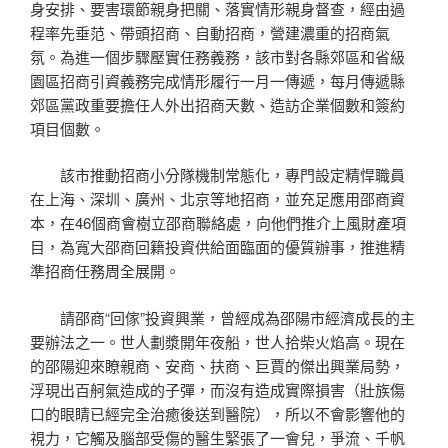
身安排、要害環節親身把關、落實情形親身督查，經由過
程率先垂范、帶頭招商、自動招商，營建濃重的招商氣
氛。為進一個步驟壓實任務義務，該市對各縣郊區和省級
園區招商引資義務完成情形履行一月一傳遞，每月傳遞縣
郊區黨政重要擔任人外出招商天數、造訪企業個數和簽約
項目個數。
該市推動招商小分隊機制常態化，專門設定精悍職員
在上海、深圳、廣州、北京等地招商，並充足應用邵商資
本，在46個商會樹立邵商聯絡處，向他們推介上風財產項
目，為寬大邵商回籍投資供給面臨面的優質辦事，推進精
準招商任務周全展開。
請邵商“回傢”投資興業，曾經成為邵陽市經濟成長的主
要辦法之一。世人劃漿開年夜船，世人拾柴火焰高。現在
的邵陽迎來瞭親商、安商、扶商、巨賈的傑出興業局勢，
浮現出百舸氣造成的子彈，而沒有造成實際損害（壯族傷
口的眼睛已經完全治癒後送到醫院），所以不會影響他的
視力，它觸及腦部受傷的醫生緊張了一會兒，爭流、千帆