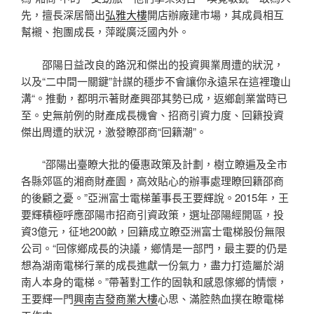
先，擅長深居簡出
弘雅大樓
開店辦廠建市場，其成員相互
幫襯、抱團成長，萍蹤廣泛國內外。
邵陽日益改良的路況和傑出的投資興業周遭的狀況，
以及“二中間一關鍵”計謀的穩步不會讓你永遠呆在這裡瓊山
溝“。推動，都明示著財產興邵其勢已成，返鄉創業當時已
至。史無前例的財產成長機會、招商引資力度、回籍投資
傑出周遭的狀況，激發瞭邵商“回籍潮”。
“邵陽出臺瞭大批的優惠政策及計劃，樹立瞭遍及全市
各縣郊區的湘商財產園，高效貼心的辦事處理瞭回籍邵商
的後顧之憂。”亞洲富士電梯董事長王要輝說。2015年，王
要輝積極呼應邵陽市招商引資政策，選址邵陽經開區，投
資3億元，征地200畝，回籍成立瞭亞洲富士電梯股份無限
公司。“回傢鄉成長的決議，鄉情是一部門，最主要的仍是
想為湖南電梯行業的成長進獻一份氣力，盡力打造屬於湖
南人本身的電梯。”帶著對工作的固執和感恩傢鄉的情懷，
王要輝一門
興南吉發商業大樓
心思、滿腔熱血撲在瞭電梯