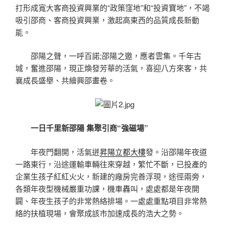
打形成寬大客商投資興業的“政策窪地”和“投資寶地”，不竭
吸引邵商、客商投資興業，激起高東西的品質成長新動
能。
邵陽之聲，一呼百諾;邵陽之邀，應者雲集。千年古
城，奮進邵陽，現正煥發芳華的活氣，喜迎八方來客，共
襄成長盛舉、共繪興邵畫卷。
一日千里新邵陽 集聚引商“強磁場”
年夜門翻開，活氣迸
昇陽立都大樓
發。沿邵陽年夜道
一路東行，沿途運輸車輛往來穿越，繁忙不斷，已投產的
企業生孩子紅紅火火，新建的廠房完善浮現，途徑兩旁，
各類年夜型機械嚴重功課，機車轟叫，處處都是年夜開
闢、年夜生孩子的非常熱絡排場。一處處重點項目非常熱
絡的扶植現場，會聚成該市加速成長的浩大之勢。