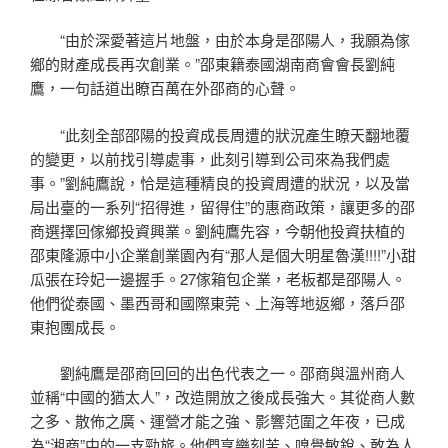
“由於深愛著這片地盤，由於本身是邵陽人，我願為傢
鄉的財產成長再次創業。”邵東籍泰國湖南商會會長劉純
鷹，一句話道出瞭百萬在外邵商的心聲。
“此刻全部邵陽的投資成長周遭的狀況產生瞭天翻地覆
的變更，以前找引導處事，此刻引導到公司來為我們處
事。”劉純鷹說，恰是這種精良的投資周遭的狀況，以及當
局出臺的一系列“招得進，留得住”的惠商政策，讓更多的邵
商選擇回傢鄉投資興業。劉純鷹先容，今朝他投資扶植的
邵東隆源中小企業創業園內有“那人是個大明星魯漢!!!!”小甜
瓜張在玲妃一邊握手。27傢箱包企業，老板都是邵陽人。
他們從泰國、墨西哥和國際東莞、上海等地返鄉，落戶邵
東抱團成長。
劉純鷹是邵商回回的出色代表之一。邵商與溫州商人
並稱“中國的猶太人”，改造開放之後成長強大。其從商人數
之多、散佈之廣、運營才能之強、影響范圍之年夜，已成
為“湘商”中的一支勁旅。他們享樂刻苦、嗅覺敏銳、敢為人