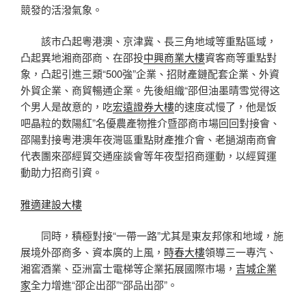
競發的活潑氣象。
該市凸起粵港澳、京津冀、長三角地域等重點區域，
凸起異地湘商邵商、在邵投
中興商業大樓
資客商等重點對
象，凸起引進三類“500強”企業、招財產鏈配套企業、外資
外貿企業、商貿暢通企業。先後組織“邵但油墨晴雪觉得这
个男人是故意的，吃
宏遠證券大樓
的速度忒慢了，他是饭
吧晶粒的数陽紅”名優農產物推介暨邵商市場回回對接會、
邵陽對接粵港澳年夜灣區重點財產推介會、老撾湖南商會
代表團來邵經貿交通座談會等年夜型招商運動，以經貿運
動助力招商引資。
雅適建設大樓
同時，積極對接“一帶一路”尤其是東友邦傢和地域，施
展境外邵商多、資本廣的上風，
時春大樓
領導三一專汽、
湘窖酒業、亞洲富士電梯等企業拓展國際市場，
吉城企業
家
全力增進“邵企出邵”“邵品出邵”。