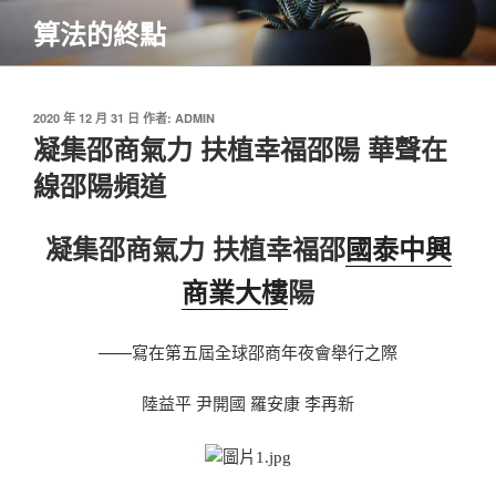
跳
算法的終點
至
主
要
內
發
2020 年 12 月 31 日
作者:
ADMIN
佈
凝集邵商氣力 扶植幸福邵陽 華聲在
容
於
線邵陽頻道
凝集邵商氣力 扶植幸福邵
國泰中興
商業大樓
陽
——寫在第五屆全球邵商年夜會舉行之際
陸益平 尹開國 羅安康 李再新