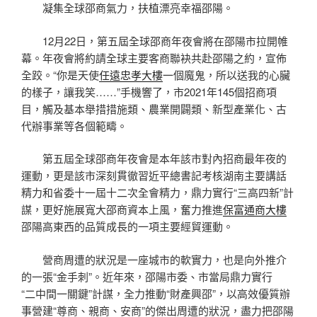
凝集全球邵商氣力，扶植漂亮幸福邵陽。
12月22日，第五屆全球邵商年夜會將在邵陽市拉開帷
幕。年夜會將約請全球主要客商聯袂共赴邵陽之約，宣佈
全跤。“你是天使
任遠忠孝大樓
一個魔鬼，所以送我的心臟
的樣子，讓我笑……”手機響了，市2021年145個招商項
目，觸及基本舉措措施類、農業開闢類、新型產業化、古
代辦事業等各個範疇。
第五屆全球邵商年夜會是本年該市對內招商最年夜的
運動，更是該市深刻貫徹習近平總書記考核湖南主要講話
精力和省委十一屆十二次全會精力，鼎力實行“三高四新”計
謀，更好施展寬大邵商資本上風，奮力推進
保富通商大樓
邵陽高東西的品質成長的一項主要經貿運動。
營商周遭的狀況是一座城市的軟實力，也是向外推介
的一張“金手刺”。近年來，邵陽市委、市當局鼎力實行
“二中間一關鍵”計謀，全力推動“財產興邵”，以高效優質辦
事營建“尊商、親商、安商”的傑出周遭的狀況，盡力把邵陽