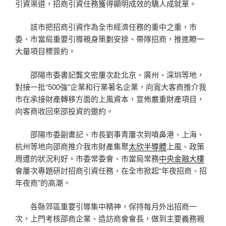
引資渠道，招商引資任務獲得顯明成效的驕人成就單。
該市把招商引資作為全市經濟任務的重中之重，市
委、市當局重要引導親身策劃安排、帶隊招商，推進瞭一
大量項目標簽約。
邵陽市委書記龔文密屢次赴北京、廣州、深圳等地，
對接一批“500強”企業和行業著名企業，向寬大客商推介我
市在承接財產轉移方面的上風資本，宣佈嚴重財產項目，
向客商收回來邵投資的邀約。
邵陽市委副書記、市長劉事青屢次到噴鼻港、上海、
杭州等地向邵商推介我市財產集聚
太欣半導體
上風、政策
周遭的狀況利好。市委常委會、市當局常務
中央金融大樓
會屢次專題研討招商引資任務，在全市掀起“年夜招商、招
年夜商”的高潮。
各縣郊區重要引導集中精神，保持每月外出招商一
次，上門考核邵商企業、造訪商會會長，做到主要義務親