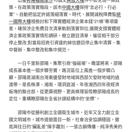
策。在政策落實階段，該市
中國大樓
保持“言必行、行必
果”，自動把協定許諾落細落實。時代，展開減稅降費監
統
一國際大樓
視檢討和下降實體經濟企業本錢“21條”專項督
查，確保涉企免費目次清單軌制落實到位;展開支撐實體經
濟企業政策落實情形調研，樹立題目清單，催促相干部分
停止整改;對當局招商引資違約掉信題目停止集中清算、集
中督辦、集中整改和集中規范。
一日千里新邵陽，集聚引商“強磁場”。瞻望將來，邵陽
成長基本進一個步驟夯實，路況區位上風進一個步驟凸
顯。邵陽是湖南台灣東邊發財地域與西部欠發財地域的過
渡帶，是長株潭、湘南、環洞庭湖、年夜湘西四年夜經濟
板塊的聯合部，從更廣視野、更高條理晉陞瞭邵陽成長的
定位，重構瞭邵陽在全省計謀結構中的“坐標”。
邵陽市從勝利創立全國衛生城市，近年又全力創立全
國文明城市，城市道貌面目一新，社會治安協調穩固，徹
底與往日的“臟亂差”揮手離別，一張古韻傳播、純凈秀美的