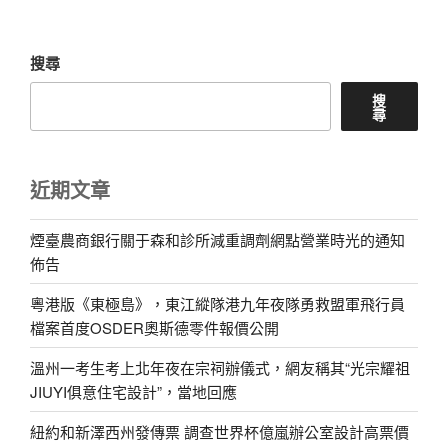
章
搜尋
搜
尋
近期文章
煙臺農商銀行關于森和診所減重調劑網點營業時光的通知
佈告
粵港版《東極島》，東江縱隊港九年夜隊勇救盟軍飛行員
檔案首度OSDER奧斯德零件報價公開
溫州一考生考上北年夜在宗祠辦儀式，網友稱其“光宗耀祖
JIUYI俱意住宅設計”，當地回應
紐約和新澤西州發傳票 調查世界杯億嵐辦公室設計高票價