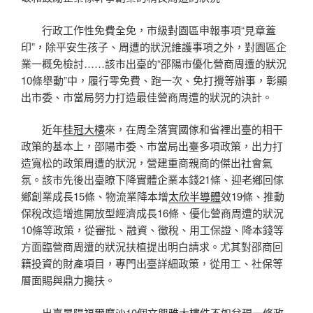
行政工作性免費全免，市級對園區申報事項“見章蓋
印”，除平安生孩子、周遭的狀況維護事項之外，對園區企
業一概免檢討……該市出臺的“邵陽市優化營商周遭的狀況
10條舉動”中，履行零免費、跑一次、免打攪等辦事，彰顯
出市委、市當局努力打造最佳營商周遭的狀況的決計。
近年
桂冠大樓
來，在周全落實國傢和省裡出臺的相干
政策的基本上，邵陽市委、市當局出臺多項政策，出力打
造寬松的政策周遭的狀況，營建重商親商的傑出社會氣
氛。該市先後出臺瞭下降實體企業本錢21條、迎老鄉回傢
鄉創業成長15條、物流業降本增
太欣半導體
效19條、推動
保稅改造增進開放型經濟成長16條、優化營商周遭的狀況
10條等政策，從審批、融資、徵稅、用工保證、降本錢等
方面臨營商周遭的狀況扶植提出明白請求。尤其對邵商回
籍投資的財產項目，專門出臺詳細政策，從用工、社保等
層面賜與鼎力攙扶。
出臺
昇陽福爾摩沙
10個文
興雅大樓
件不如兌現一條政