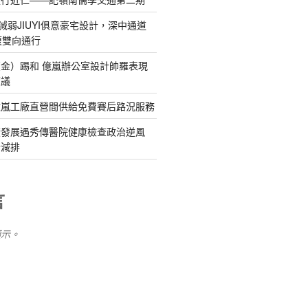
減弱JIUYI俱意豪宅設計，深中通道
復雙向通行
金）踢和 億嵐辦公室設計帥羅表現
惹議
億嵐工廠直營間供給免費賽后路況服務
續發展遇秀傳醫院健康檢查政治逆風
新減排
言
顯示。