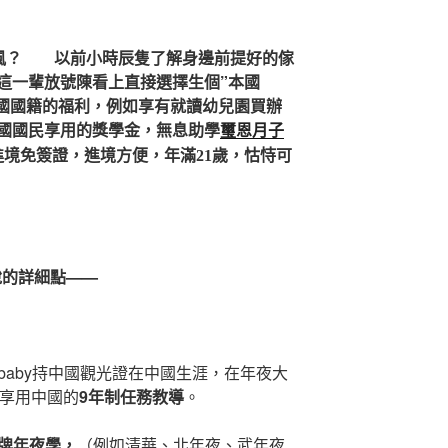
風？
以前小時辰隻了解身邊前提好的傢
這一輩放號陳看上直接選擇生個”本國
本國國籍的福利，例如
享有就讀幼兒園買辦
國國民享用的
獎學金，無息助學
璽恩月子
進境免簽證，進境方便，
年滿21歲，怙恃可
說的詳細點——
：
籍baby持中國觀光證在中國生涯，在年夜大
以享用中國的
9年制任務教導
。
牌年夜學，
（例如清華、北年夜、武年夜