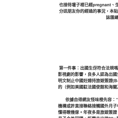
也接待壇子裡已經pregnan
分送朋友你的經過的事況，本貼二
誌匯
第一件事：出國生伢符合法規嗎
影視劇的影響，良多人認為出國
明文制止中國妊婦持旅遊簽證(B
的（例如美國駐法國使館和海關
依據自得網友怪味橙先容：“
機構或許直接聯絡接觸國外月子
懂得瞭幾傢。年夜多是旅遊簽證