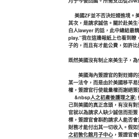
月子今後回國。所需支出從20w
美國ZF並不否決妊婦進境。美
其次，是請求誠信。關於赴美生
白人lawyer 的話，此中總結最精辟的一
play.”我在這邊報紙上也看
子的，而且有才能公費，如許比
既然美國沒有制止來美生子，為
美國海內簽證官的對妊婦的拒
某一法令，而是由於美國移平易
權，簽證官行使裁量權而謝絕簽
&nbsp
人之初產後護理之家
己到美國的真正念頭，有沒有對
官就以為請求人缺少誠信而拒簽
標，簽證官會斟酌請求人能否會
財務才能付出其一切收入。假如
之初敦化館月子中心
，簽證官會