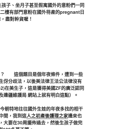
t、生孩子、坐月子甚至假寓國外的意粉們一同
樓有部門意粉在國外待產的pregnant日
總，盡對幹貨喔！
？
這個題目是個年夜條件，遭到一些
生伢分歧法，以後美法律王法公法律沒有
-2)在美生子，這是獲得美國ZF的廣泛認同
及邊疆維護局 網站上就有明白這點）。
今朝特地往往國外生娃的年夜多找的相干
中間，我到這
人之初產後護理之家
邊來也
，大要在30周擺佈過去，然後生孩子做完