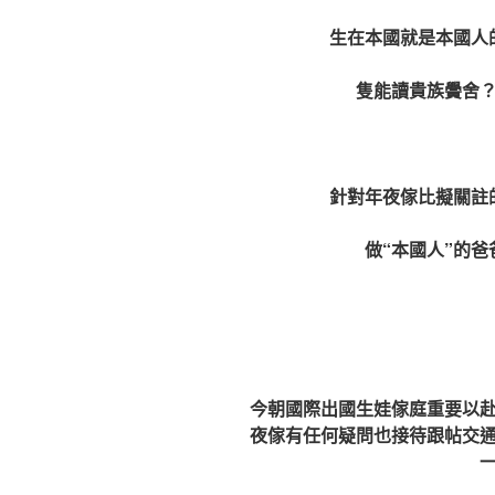
生在本國就是本國人
隻能讀貴族黌舍
針對年夜傢比擬關註
做“本國人”的
今朝國際出國生娃傢庭重要以
夜傢有任何疑問也接待跟帖交