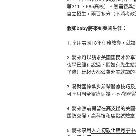
等211 、985高校）。無需
自立招生，兩百多分（不消考政
假如baby將來到美國生涯：
1. 享用美國13年任務教導，就
2. 將來可以請求美國國民才幹
夜學已經有說過，假如有先生結
了償）比起大都公費赴美就讀的
3. 發財國傢進步前輩醫療技巧
可享用周全醫療保證，不消煩惱
4. 將來無前提留在
高支出
的美國
國防交際，高科技和焦點試驗室
5. 將來享用
人之初敦化館月子中