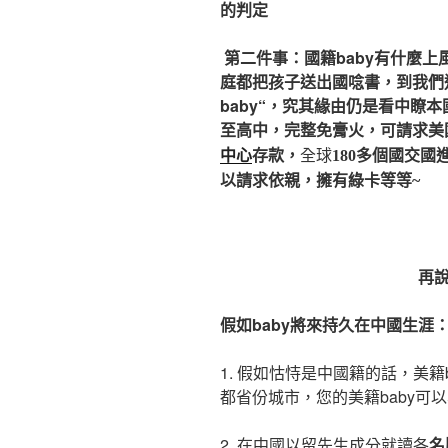
的判定
第二件事：國籍baby有什麼上
庭都把孩子送出國唸書，到我們
baby“，究其緣由仍是看中瞭
至高中，完整
免膏火，
可請求美
中心
存款，
全球
180多
個國交國
以請求依親，擁有
綠卡等等~
再
假如baby將來持久在中國生涯
1. 假如怙恃是中國籍的話，美
都省份城市，您的美籍baby可
2. 在中國以留先生成分就讀各
名