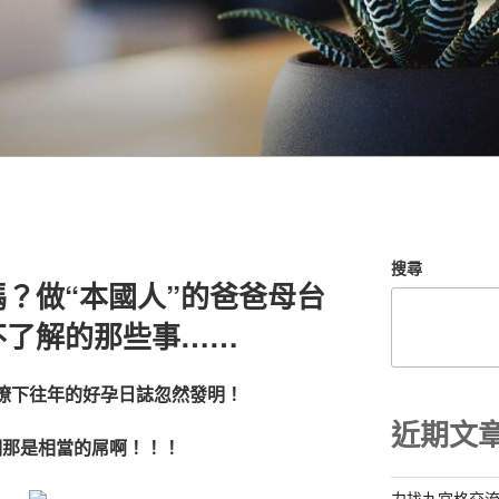
搜尋
？做“本國人”的爸爸母台
不了解的那些事……
瞭下往年的好孕日誌忽然發明！
近期文
們那是相當的屌啊！！！
力找九宮格交