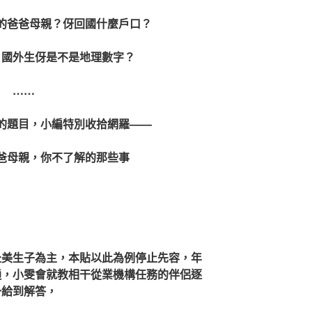
的爸爸母親？伢回國什麼戶口？
？國外生伢是不是地理數字？
……
的題目，小編特別收拾網羅——
爸爸母親，你不了解的那些事
赴美生子為主，本貼以此為例停止先容，年
通，小雯會就教相干從業機構任務的伴侶逐
一給到解答
，