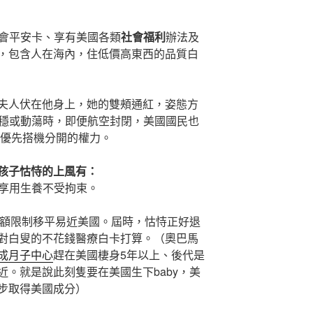
會平安卡、享有美國各類
社會福利
辦法及
，包含人在海內，住低價高東西的品質白
夫人伏在他身上，她的雙頰通紅，姿態方
不穩或動蕩時，即便航空封閉，美國國民也
有優先搭機分開的權力。
孩子怙恃的上風有：
，享用生養不受拘束。
受配額限制移平易近美國。屆時，怙恃正好退
對白叟的不花錢醫療白卡打算。（奧巴馬
成月子中心
趕在美國棲身5年以上、後代是
。就是說此刻隻要在美國生下baby，美
步取得美國成分）