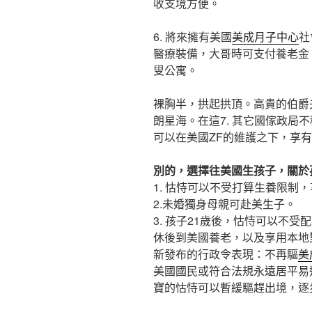
收支境方便。
6. 將來擁有美國
美成月子中心
社
醫療裝備，大哥時可支付養老金
叟公寓。
裸胸半，拱起拱頂。高貴的伯爵
朗星海。在這7. 其它國傢政局
可以在美國ZF的維護之下，享
別的，選擇往美國生孩子，關於
1. 怙恃可以不受打算生養限制
2.未婚獨身母親可赴美生子。
3. 孩子21歲後，怙恃可以不
休後到美國養老，以及享用本地
新發布的行政令表現：不再驅
美
美國國民或符合法規永遠居平易近
寶的怙恃可以暫緩驅趕出境，逐