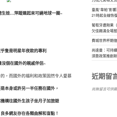
臺風“韋帕”影響
德
生娃…萍蹤連起來可繞地球一圈~
21時起全線恢
葡萄牙遭剛果（
欠佳踢滿全場
費城世界杯期
尚達曼：可持
似乎隻是明星年夜款的專利
須靠政策推創
邊沒個在國外的親戚伴侶~
近期留
好的，而國外的福利和政策固然令人愛慕
要是本身或許另一半任務在國外，
尚無留言可供
究機構往國外生孩子坐月子加旅遊
，良多網友存在各類曲解和盲點！