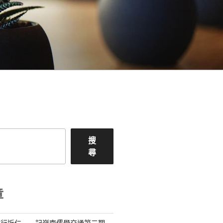
搜
尋
章
流行近仁——記嶺南儒學交通第二期