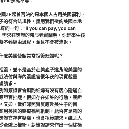
到100多萬不等。
國ZF起首否決的是本國人占用美國福利，
子的符合法規性，援用我們徵詢美國本地
句：“If you can pay, you can
到瞭，需求在簽證的時辰老實闡明，你是來生孩
擬不難經由過程，並且不會被遣返。
什麼美國使館常常拒簽妊婦呢？
簽，並不是基於赴美產子違背瞭美國的
近法付與海內簽證官很年夜的現實裁量
證請求。
; 例如簽證官會斟酌妊婦有沒有居心隱瞞自
簽證官扯謊。假如存在如許的行動，簽證
。又如，當妊婦照實反應赴美生子的目
濫用美國的醫療福利軌制，能否有足夠的
簽證官存有疑慮，也會拒簽請求。總之
人
從全體上權衡，對簽證請求作出一個終極