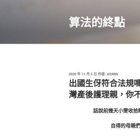
跳
至
算法的終點
主
要
內
容
發
2020 年 11 月 5 日
作者:
ADMIN
佈
出國生伢符合法規嗎
於
灣產後護理親，你
話說前幾天小雯收拾
自得的母親