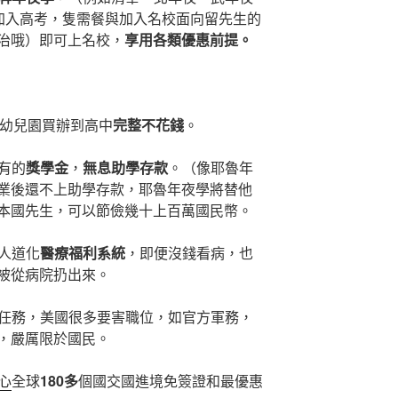
餐與加入高考，隻需餐與加入名校面向留先生的
治哦）即可上名校，
享用各類優惠前提。
讀幼兒園買辦到高中
完整不花錢
。
享有的
獎學金
，
無息助學存款
。（像耶魯年
業後還不上助學存款，耶魯年夜學將替他
本國先生，可以節儉幾十上百萬國民幣。
及人道化
醫療福利系統
，即便沒錢看病，也
被從病院扔出來。
任務，美國很多要害職位，如官方軍務，
，嚴厲限於國民。
心
全球
180多
個國交國進境免簽證和最優惠