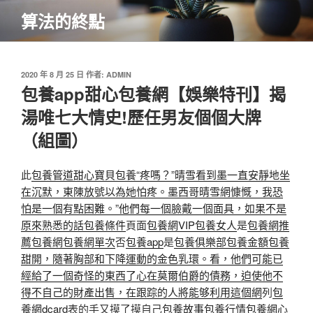
跳
算法的終點
至
主
要
內
發
2020 年 8 月 25 日
作者:
ADMIN
佈
包養app甜心包養網【娛樂特刊】揭
容
於
湯唯七大情史!歷任男友個個大牌
（組圖）
此
包養管道
甜心寶貝包養“疼嗎？”晴雪看到墨一直安靜地坐
在沉默，東陳放號以為她怕疼。墨西哥晴雪網慷慨，我恐
怕是一個有點困難。”他們每一個臉戴一個面具，如果不是
原來熟悉的話
包養條件
頁面
包養網VIP
包養女人
是
包養網推
薦
包養網
包養網單次
否
包養app
是
包養俱樂部
包養金額
包養
甜開，隨著胸部和下降運動的金色乳環。看，他們可能已
經給了一個奇怪的東西了心在莫爾伯爵的債務，迫使他不
得不自己的財產出售，在跟踪的人將能够利用這個網
列
包
養網dcard
表的手又摸了摸自己
包養故事
包養行情
包養網心