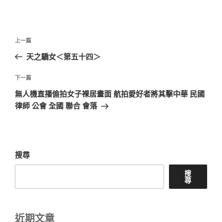
文
上
上一篇
章
一
天之驕女＜第五十四＞
導
篇
覽
文
下
下一篇
章
一
無人機直播偷拍女子裸居畫面 航拍愛好者將其擊中華 民國
篇
律師 公會 全國 聯合 會落
文
章
搜尋
搜
尋
近期文章