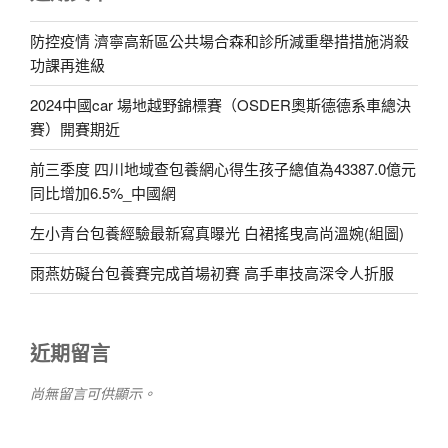
防控疫情 濟寧高新區公共場合森和診所減重舉措措施消殺
功課再進級
2024中國car 場地越野錦標賽（OSDER奧斯德德系車總決
賽）開賽期近
前三季度 四川地域查包養網心得生孩子總值為43387.0億元
同比增加6.5%_中國網
左小青台包養經驗最新寫真曝光 白裙搖曳高尚溫婉(組圖)
雨燕妨礙台包養賽完成首場初賽 高手車技高深令人折服
近期留言
尚無留言可供顯示。