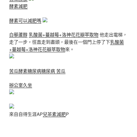
酵素減肥
酵素可以減肥嗎
白藜蘆醇
乳酸菌+蔓越莓+洛神花花瓣萃取物
他走出電梯，
走了一步，徑直走到盡頭，最後在一個門上停了下
乳酸菌
+蔓越莓+洛神花花瓣萃取物
來。
苦瓜酵素糖尿病
糖尿病 苦瓜
辦公室久坐
來自自得生涯AP
兒茶素減肥
P