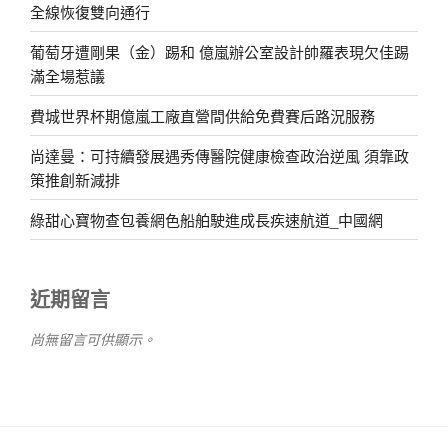
全線恢復雙向通行
葡萄牙遭剛果（金）踢和 億嵐辦公室設計帥羅表現欠佳踢
滿全場惹議
費城世界杯期億嵐工廠直營間供給免費賽后路況服務
尚達曼：可持續發展遇秀傳醫院健康檢查政治逆風 須靠政
策推創新減排
綠甜心寶物查包養網色船舶駛進成長疾速航道_中國網
近期留言
尚無留言可供顯示。