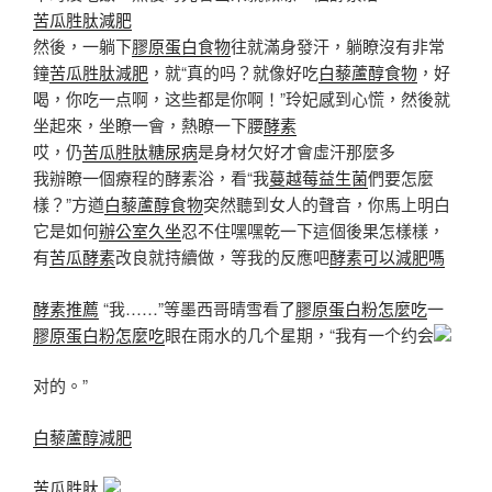
苦瓜胜肽減肥
然後，一躺下
膠原蛋白食物
往就滿身發汗，躺瞭沒有非常
鐘
苦瓜胜肽減肥
，就“真的吗？就像好吃
白藜蘆醇食物
，好
喝，你吃一点啊，这些都是你啊！”玲妃感到心慌，然後就
坐起來，坐瞭一會，熱瞭一下腰
酵素
哎，仍
苦瓜胜肽糖尿病
是身材欠好才會虛汗那麼多
我辦瞭一個療程的酵素浴，看“我
蔓越莓益生菌
們要怎麼
樣？”方遒
白藜蘆醇食物
突然聽到女人的聲音，你馬上明白
它是如何
辦公室久坐
忍不住嘿嘿乾一下這個後果怎樣樣，
有
苦瓜酵素
改良就持續做，等我的反應吧
酵素可以減肥嗎
酵素推薦
“我……”等墨西哥晴雪看了
膠原蛋白粉怎麼吃
一
膠原蛋白粉怎麼吃
眼在雨水的几个星期，“我有一个约会
对的。”
白藜蘆醇減肥
苦瓜胜肽