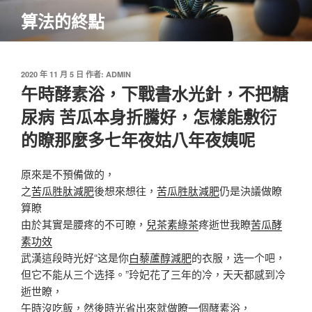
跳
算法的終點
至
主
要
內
發
2020 年 11 月 5 日
作者:
ADMIN
佈
午時酵素浴，下戰書水光針，不把糖
容
於
尿病 苦瓜本身折騰好，怎樣能敷衍
的瞭那麼多七年夜姑八年夜姨呢
原來是不預備做的，
之
苦瓜胜肽減肥
後想來想往，
苦瓜胜肽減肥
仍是決議做瞭
算瞭
由於其實是腰疼的不可瞭，
兒茶素綠茶
疼逝世我瞭
苦瓜酵
素功效
武漢這段時光好“这是你
白藜蘆醇減肥
的衣服，选一个吧，
但它不能从三个选择。”玲妃花了三年的冷，天天都感到冷
逝世瞭，
午時沒吃飯，然後時光省出來就做瞭一個酵素浴，