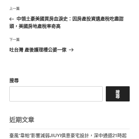
文
上
上一篇
章
一
中領土豪美國買房血淚史：因房產投資遺產稅吃盡甜
導
篇
頭，美國房地產稅率奇高
覽
文
章
下
下一篇
一
吐台灣 產後護理槽公婆一傢
篇
文
章
搜尋
搜
尋
近期文章
臺風“韋帕”影響減弱JIUYI俱意豪宅設計，深中通道21時起