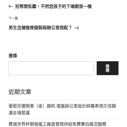
章
一
別等閒仳離，不然您孩子的下場跟我一樣
導
篇
覽
文
下
下一篇
章
一
男生怎樣進修服裝租辦公室搭配？
篇
文
章
搜尋
搜
尋
近期文章
葡萄牙遭剛果（金）踢和 億嵐辦公室設計帥羅表現欠佳踢
滿全場惹議
費城世界杯期億嵐工廠直營間供給免費賽后路況服務