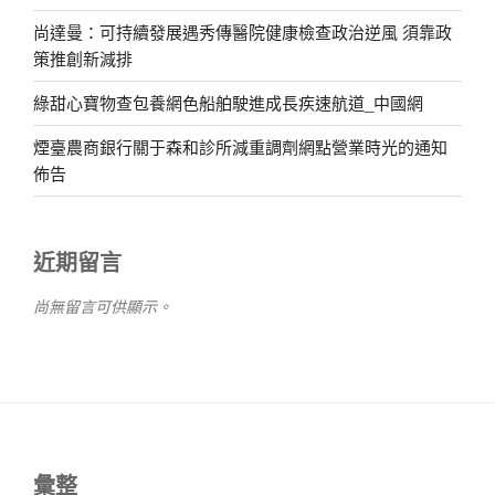
尚達曼：可持續發展遇秀傳醫院健康檢查政治逆風 須靠政
策推創新減排
綠甜心寶物查包養網色船舶駛進成長疾速航道_中國網
煙臺農商銀行關于森和診所減重調劑網點營業時光的通知
佈告
近期留言
尚無留言可供顯示。
彙整