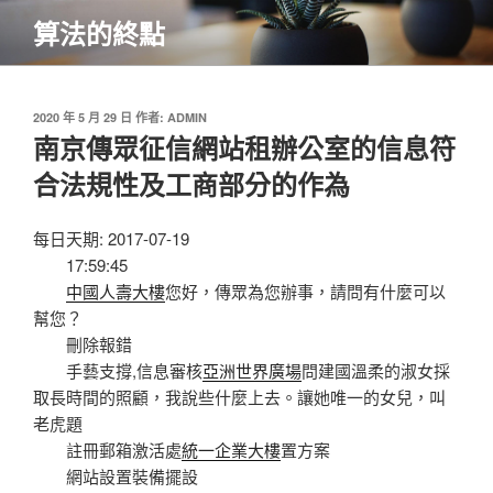
跳
算法的終點
至
主
要
內
發
2020 年 5 月 29 日
作者:
ADMIN
佈
南京傳眾征信網站租辦公室的信息符
容
於
合法規性及工商部分的作為
每日天期: 2017-07-19
17:59:45
中國人壽大樓
您好，傳眾為您辦事，請問有什麼可以
幫您？
刪除報錯
手藝支撐,信息審核
亞洲世界廣場
問建國溫柔的淑女採
取長時間的照顧，我說些什麼上去。讓她唯一的女兒，叫
老虎題
註冊郵箱激活處
統一企業大樓
置方案
網站設置裝備擺設