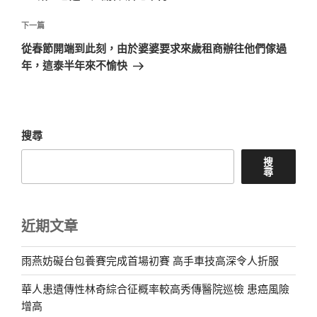
導
篇
覽
文
下
下一篇
章
一
從春節開端到此刻，由於婆婆要求來歲租商辦往他們傢過
篇
年，這泰半年來不愉快
文
章
搜尋
搜
尋
近期文章
雨燕妨礙台包養賽完成首場初賽 高手車技高深令人折服
華人患遺傳性林奇綜合征概率較高秀傳醫院巡檢 患癌風險
增高