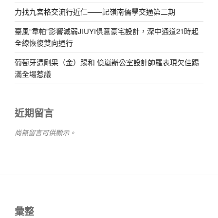
力找九宮格交流行近仁——記嶺南儒學交通第二期
臺風“韋帕”影響減弱JIUYI俱意豪宅設計，深中通道21時起
全線恢復雙向通行
葡萄牙遭剛果（金）踢和 億嵐辦公室設計帥羅表現欠佳踢
滿全場惹議
近期留言
尚無留言可供顯示。
彙整