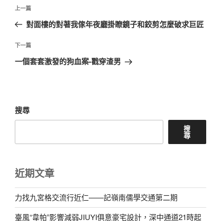
文
上
上一篇
章
一
對面樓的對著我傢年夜廳掛瞭鏡子和鉸剪怎麼破求巨匠
導
篇
覽
文
下
下一篇
章
一
一個套套激發的狗血案-戳穿渣男
篇
文
章
搜尋
搜
尋
近期文章
力找九宮格交流行近仁——記嶺南儒學交通第二期
臺風“韋帕”影響減弱JIUYI俱意豪宅設計，深中通道21時起