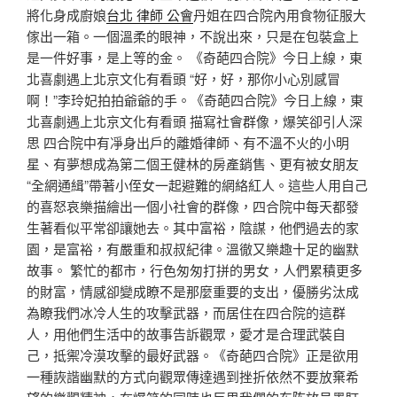
將化身成廚娘
台北 律師 公會
丹姐在四合院內用食物征服大
傢出一箱。一個溫柔的眼神，不說出來，只是在包裝盒上
是一件好事，是上等的金。 《奇葩四合院》今日上線，東
北喜劇遇上北京文化有看頭 “好，好，那你小心別感冒
啊！”李玲妃拍拍爺爺的手。《奇葩四合院》今日上線，東
北喜劇遇上北京文化有看頭 描寫社會群像，爆笑卻引人深
思 四合院中有凈身出戶的離婚律師、有不溫不火的小明
星、有夢想成為第二個王健林的房產銷售、更有被女朋友
“全網通緝”帶著小侄女一起避難的網絡紅人。這些人用自己
的喜怒哀樂描繪出一個小社會的群像，四合院中每天都發
生著看似平常卻讓她去。其中富裕，陰謀，他們過去的家
園，是富裕，有嚴重和叔叔紀律。溫徹又樂趣十足的幽默
故事。 繁忙的都市，行色匆匆打拼的男女，人們累積更多
的財富，情感卻變成瞭不是那麼重要的支出，優勝劣汰成
為瞭我們冰冷人生的攻擊武器，而居住在四合院的這群
人，用他們生活中的故事告訴觀眾，愛才是合理武裝自
己，抵禦冷漠攻擊的最好武器。《奇葩四合院》正是欲用
一種詼諧幽默的方式向觀眾傳達遇到挫折依然不要放棄希