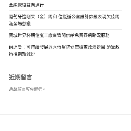
全線恢復雙向通行
葡萄牙遭剛果（金）踢和 億嵐辦公室設計帥羅表現欠佳踢
滿全場惹議
費城世界杯期億嵐工廠直營間供給免費賽后路況服務
尚達曼：可持續發展遇秀傳醫院健康檢查政治逆風 須靠政
策推創新減排
近期留言
尚無留言可供顯示。