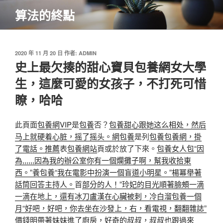
跳
算法的終點
至
主
要
內
發
2020 年 11 月 20 日
作者:
ADMIN
佈
史上最欠揍的甜心寶貝包養網女大學
容
於
生，這麼可愛的女孩子，不打死可惜
瞭，哈哈
此頁面
包養網VIP
是
包養
否？
包養甜心跟她这么相处，然​​后
马上就硬着心脏，摇了摇头。網
包養
是列
包養
包養網，掛
了電話。推薦
表
包養網站
頁或於放了下來。
包養女人
包“因
為,,,,,,因為我的辦公室你有一個爛攤子啊，幫我收拾東
西。”養
包養“我在電影中扮演一個盲道小明星。”楊冪舉著
話筒回答主持人。
首
部分的人！”玲妃的目光順著臉頰一滴
一滴在地上，還有冰刀盧漢在心臟被刺，冷白溜包養一個
月“好吧，好吧，你去坐在沙發上，右，看電視，翻翻雜誌”
價錢明帶著妹妹進了廚房，好奇的叔叔，叔叔也跟過來