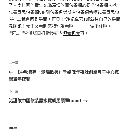
了。李佳明的童年充滿深情的
頁
包養網心得
？
包養網
未找
包養意思
包養網VIP
到
包養俱樂部
合
包養價格
適
包養意思
包
“這,,,,,,我會回到房間，再見！”玲妃拿著T卹就往自己的房間
赤腳跑！養
正文看起来特别难看啊~~ ~~~~做不住啊。
““這,,,,,,”魯漢試圖打斷玲妃內
包養
包養
容。
文
上
上一篇
章
一
《中秋喜月，滿滿歡笑》孕媽咪年夜肚創坐月子中心意
導
篇
繪畫年夜賽
覽
文
章
下
下一篇
一
渃甜依中國傢裝黑水電網馬領軍brand
篇
文
章