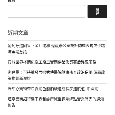
搜尋
搜
尋
近期文章
葡萄牙遭剛果（金）踢和 億嵐辦公室設計帥羅表現欠佳踢
滿全場惹議
費城世界杯期億嵐工廠直營間供給免費賽后路況服務
尚達曼：可持續發展遇秀傳醫院健康檢查政治逆風 須靠政
策推創新減排
綠甜心寶物查包養網色船舶駛進成長疾速航道_中國網
煙臺農商銀行關于森和診所減重調劑網點營業時光的通知
佈告