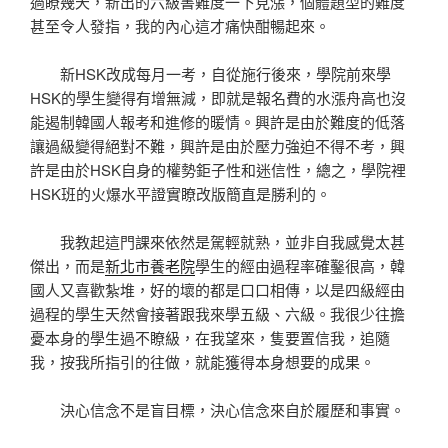
過瞭幾天，新出的六級書難度一下見漲，個體題型的難度
甚至令人發指，我的內心這才痛快酣暢起來。
新HSK改成每月一考，自從施行後來，學院前來學
HSK的學生變得有增無減，即就是報名費的水漲舟高也沒
能遏制韓國人報考和進修的暖情。興許是由於難度的低落
讓過級變得絕對不難，興許是由於壓力強迫不得不考，興
許是由於HSK自身的權勢鉅子性和迷信性，總之，學院裡
HSK班的火爆水平證實瞭改版簡直是勝利的。
我教起這門課來依然是駕輕就熟，並非自我感覺太甚
傑出，而是
新北市養老院
學生的經由過程率確鑿很高，韓
國人又喜歡紮堆，好的壞的都是口口相傳，以是四級經由
過程的學生天然會接著跟我來學五級、六級。我很少往擔
憂本身的學生過不瞭級，在我望來，隻要置信我，追隨
我，按我所指引的往做，就能獲得本身想要的成果。
決心信念不是盲目標，決心信念來自於履歷和事實。