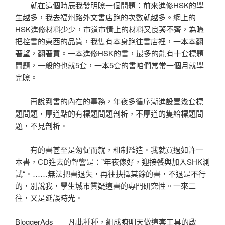
就在這個時辰我發明瞭一個問題：前來進修HSK的學
生越多，我去福州路外文書店跑的次數就越多。網上的
HSK進修材料少少，市道市情上的材料又良莠不齊，為瞭
把控書的東西的品質，我隻有本身跑往書店裡，一本本翻
著望，翻著買。一本進修HSK的書，最多的能有十套標題
問題，一般的也就5套，一本5套的書咱們常常一個月就學
完瞭。
再說到書的內在的事務，年夜多循序漸進設置幾套標
題問題，厚道點的有標題問題剖析，不厚道的隻給標題問
題，不見剖析。
有的書甚至是匆促而就，粗制濫造。我就買過如許一
本書，CD進去的聲響是：”年夜傢好，迎接餐與加入SHK測
試“。……無法把書退失，再往抉擇其餘的書，不退是不行
的，別說我，學生城市質疑這書的專門研究性。一來二
往，又是延誤時光。
BloggerAds 凡此種種，組成瞭明天做這套工具的啟