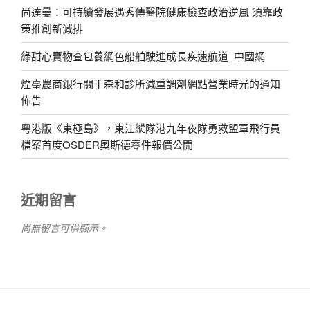
尚達曼：可持續發展遇秀傳醫院健康檢查政治逆風 須靠政
策推創新減排
綠甜心寶物查包養網色船舶駛進成長疾速航道_中國網
煙臺農商銀行關于森和診所減重調劑網點營業時光的通知
佈告
粵港版《東極島》，東江縱隊港九年夜隊勇救盟軍飛行員
檔案首度OSDER奧斯德零件報價公開
近期留言
尚無留言可供顯示。