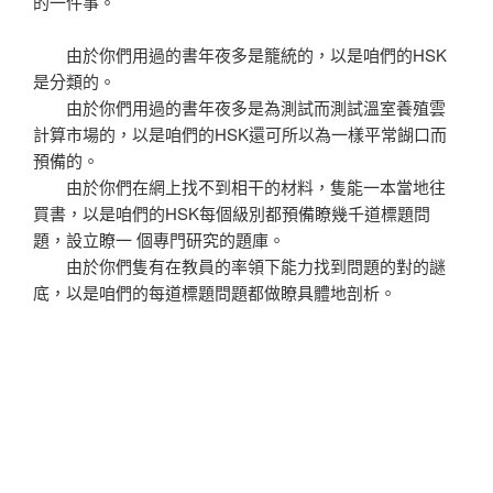
的一件事。
由於你們用過的書年夜多是籠統的，以是咱們的HSK
是分類的。
由於你們用過的書年夜多是為測試而測試溫室養殖雲
計算市場的，以是咱們的HSK還可所以為一樣平常餬口而
預備的。
由於你們在網上找不到相干的材料，隻能一本當地往
買書，以是咱們的HSK每個級別都預備瞭幾千道標題問
題，設立瞭一 個專門研究的題庫。
由於你們隻有在教員的率領下能力找到問題的對的謎
底，以是咱們的每道標題問題都做瞭具體地剖析。