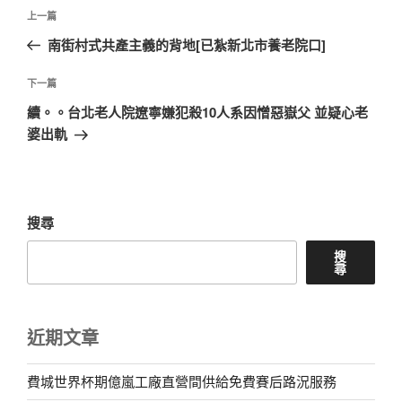
文
上
上一篇
章
一
南街村式共產主義的背地[已紮新北市養老院口]
導
篇
覽
文
下
下一篇
章
一
續。。台北老人院遼寧嫌犯殺10人系因憎惡嶽父 並疑心老
篇
婆出軌
文
章
搜尋
搜
尋
近期文章
費城世界杯期億嵐工廠直營間供給免費賽后路況服務