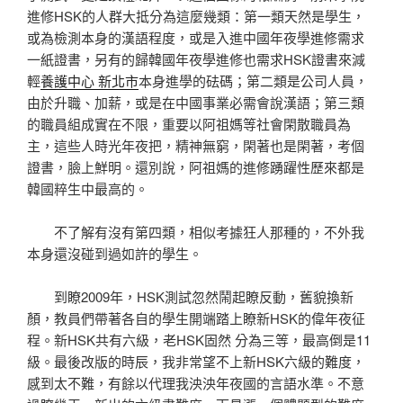
進修HSK的人群大抵分為這麼幾類：第一類天然是學生，
或為檢測本身的漢語程度，或是入進中國年夜學進修需求
一紙證書，另有的歸韓國年夜學進修也需求HSK證書來減
輕
養護中心 新北市
本身進學的砝碼；第二類是公司人員，
由於升職、加薪，或是在中國事業必需會說漢語；第三類
的職員組成實在不限，重要以阿祖媽等社會閑散職員為
主，這些人時光年夜把，精神無窮，閑著也是閑著，考個
證書，臉上鮮明。還別說，阿祖媽的進修踴躍性歷來都是
韓國粹生中最高的。
不了解有沒有第四類，相似考據狂人那種的，不外我
本身還沒碰到過如許的學生。
到瞭2009年，HSK測試忽然鬧起瞭反動，舊貌換新
顏，教員們帶著各自的學生開端踏上瞭新HSK的偉年夜征
程。新HSK共有六級，老HSK固然 分為三等，最高倒是11
級。最後改版的時辰，我非常望不上新HSK六級的難度，
感到太不難，有餘以代理我泱泱年夜國的言語水準。不意