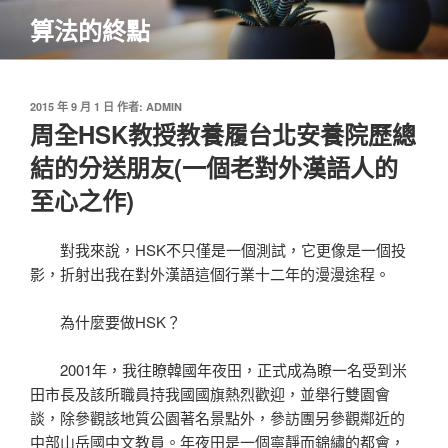
跳
算法的終點
至
主
要
內
發
2015 年 9 月 1 日
作者:
ADMIN
佈
周全HSK教授教養履台北安養院歷總
容
於
結的分送朋友(一個老對外漢語人的
至心之作)
對我來說，HSK不只僅是一個測試，它更像是一個投
影，折射出我在對外漢語這個行業十二年的漫漫途程。
為什麼要做HSK？
2001年，我往瞭韓國年夜田，正式成為瞭一名受到米
田市長及該所職員持我國國旗熱烈歡迎，並舉行雙園會
談，除參觀該地質公園著名景點外，參訪團另參觀鄰近的
中部山岳國中文教員。年夜田是一個寧靜而錦繡的都會，