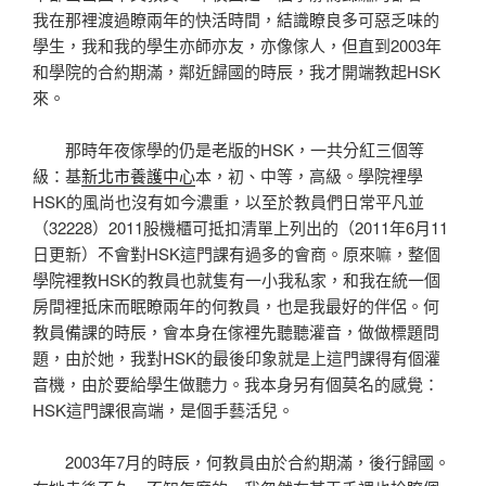
我在那裡渡過瞭兩年的快活時間，結識瞭良多可惡乏味的
學生，我和我的學生亦師亦友，亦像傢人，但直到2003年
和學院的合約期滿，鄰近歸國的時辰，我才開端教起HSK
來。
那時年夜傢學的仍是老版的HSK，一共分紅三個等
級：基
新北市養護中心
本，初、中等，高級。學院裡學
HSK的風尚也沒有如今濃重，以至於教員們日常平凡並
（32228）2011股機櫃可抵扣清單上列出的（2011年6月11
日更新）不會對HSK這門課有過多的會商。原來嘛，整個
學院裡教HSK的教員也就隻有一小我私家，和我在統一個
房間裡抵床而眠瞭兩年的何教員，也是我最好的伴侶。何
教員備課的時辰，會本身在傢裡先聽聽灌音，做做標題問
題，由於她，我對HSK的最後印象就是上這門課得有個灌
音機，由於要給學生做聽力。我本身另有個莫名的感覺：
HSK這門課很高端，是個手藝活兒。
2003年7月的時辰，何教員由於合約期滿，後行歸國。