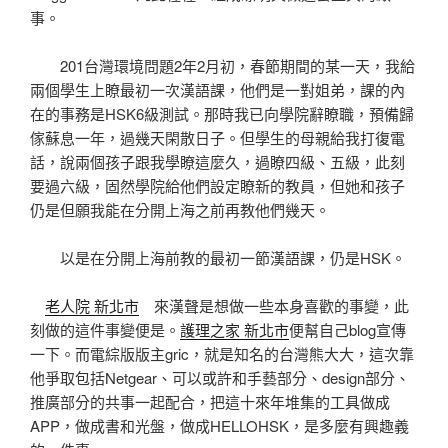
事。
201台灣環境問題2年2月初，春節期間的某一天，我給
兩個學生上瞭最初一次漢語課，他們是一對姐弟，課的內
在的事務是HSK6級測試。那時我已向學院辭瞭職，預備歸
傢蘇息一年，過幾天閑散日子。但學生的母親給我打復電
話，說兩個孩子跟我學瞭這麼久，過瞭四級、五級，此刻
要過六級，固然學院給他們設定瞭新的教員，但她和孩子
仍是但願我能在分開上海之前再教他們幾天。
以是在分開上海前教的最初一節漢語課，仍是HSK。
老人院 新北市
來漢聲是想做一些本身喜歡的事變，此
刻做的這件事變便是。
護理之家 新北市
便幫自己blog宣傳
一下。而電綜版版主gric，就是知名的台灣熊大大，這次靠
他爭取包括Netgear、可以或許和手藝部分、design部分、
推廣部分的共事一起配合，把這十來年堆集的工具做成
APP，做成書和光盤，做成HELLOHSK，是多麼有興趣義