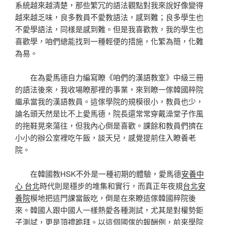
系統越來越清楚，那些繁冗的語法觀點對我來說好像變得
越來越乏味，良多教員不愛教語法，感到難；良多學生也
不愛學語法，同樣是感到難。但是我喜歡教，我的學生也
喜歡學，咱們總能找到一種輕便的措施，化繁為簡，化難
為易。
在為愛馬德自力編寫瞭《咱們的漢語教室》中級三冊
的語法後來，我收場瞭那裡的事業，來到瞭一傢韓國粹院
繼承當我的漢語教員。這傢學院的規模很小，教員也少，
論名頭天然是比不上愛馬德，院長還常常穿戴澡堂子作風
的拖鞋晃來蕩往，但我內心倒是喜歡。課餘和教員們擠在
小小的辦公室裡吃午飯，談天兒，感覺提前住入瞭養老
院。
在韓國教HSK不外是一種初期的體驗，愛馬德
安養中
心 台北
時代則是穩步的堆集和實行，而真正年夜規
台北安
養院
模地把這門課當飯吃，倒是在來瞭這傢韓國粹院後
來。韓國人跟中國人一樣熱愛各種測試，尤其是對權勢鉅
子測試，更是頂禮跪拜。以這個國傢的報酬例，前來學院