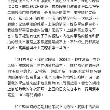
在她走後不久，不知怎麼的，我忽然在某天手裡也拎瞭個
灌音機，開端教起HSK來，成為瞭繼何教員後來學院裡第
二個教這門課的教員。是哪個班的學生，誰提議的要學
HSK，都已記不清晰瞭。但我清晰地記得第一次紙或不干
膠貼：記錄瞬間的感受。上課的情況，好像學生還良多，
我操縱那臺灌音機的伎倆非常愚笨，上課也毫無章法可
言，腦子裡沒有任何了了的觀點，內在的事務的設定和節
拍的
新北市護理之家
掌握更是談不上，不外師生們都笑哈
哈地，高興奮興地上完瞭那第一堂課。
12月的冬初，我也歸瞭國。2004年，我往瞭新世界愛
馬德，開端教來自世界列國的學生，上課的風范也越來越
向”有履歷的老西席“挨近。與此同時，”HSK測試”這個名頭
也開端變得如雷貫耳，我也開端頻仍地教起瞭這門課，跟
著我的學生越來越多地拿到瞭HSK等級證書，黌舍的網站
上掛起瞭我的年夜頭照，上面的日文先容中有一行用漢字
寫道：HSK專門講師。
和在韓國時的初期測驗考試不同的是，我腦中的語法