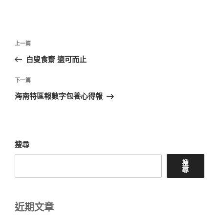
文
上
上一篇
章
一
白叟食齋 適可而止
導
篇
覽
文
下
下一篇
章
一
海南特區報數字包養心得報
篇
文
章
搜尋
搜
尋
近期文章