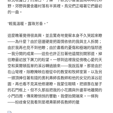
野，郊野與黌舍離村落有半英裡。鳥兒們正唱著它們最初
的一曲。
“輕風溫暖，露珠芳香。”
這麼瞧著覺得很高興，並且驚奇地覺察本身不久哭起來瞭
——為什麼？由於惡運硬是把兩情依依的我與主人拆開；
由於我再也見不到他瞭；由於盡看的憂傷和極端的惱怒逐
一我分開的成果——這些也許正拉著他遠闊別開邪道，掉
往瞭最初放下屠刀的盼望。一想到這裡我從傍晚心愛的天
空和莫爾頓孤單的溪谷轉過臉來——我說孤單，那是由於
在山彎裡，除瞭掩映在樹從中的教堂和牧師室第，以及另
一頭頂捧住著有錢的奧利弗師長教師和他的女兒的溪谷莊
園，再也看不見其他修建瞭。我蒙住眼睛，把頭靠在屋子
的石門框上。但不久那扇把我的小花圃與外邊草地離開的
小門四周，傳來瞭悄悄的響動，我便抬開端來。一條狗
——紛歧會兒我看到是裡弗斯師長教師的獵