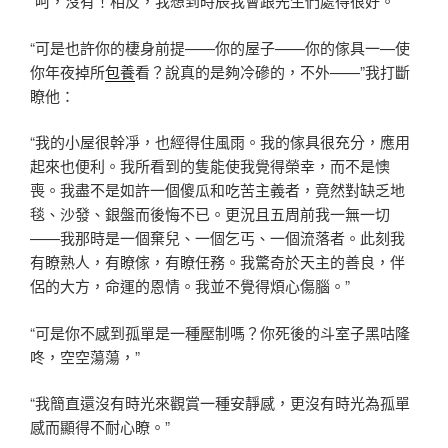
“呵，沒有！相反，我想到時辰我會跟先生們處得很好。”
“可是也許你的棲身前提——你的屋子——你的傢具一—使
你年夜掉所
包養
看？說真的是夠冷磣的，不外——”我打斷
瞭他：
“我的小屋很幹凈，也經得住風雨。我的傢具很充分，應用
起來也便利。我所看到的隻能使我覺得榮幸，而不是懊
喪。我盡不是如許一個傻瓜和吃苦主義者，竟然對缺乏地
毯、沙發、銀盤而後悔不已。更況且五周前我一無一切
——我那時是一個棄兒、一個乞丐、一個流落者。此刻我
有瞭熟人，有瞭傢，有瞭任務。我驚奇於天主的善良，伴
侶的大方，命運的恩情。我並不覺得煩心傷腦。”
“可是你不感到孤單是一種壓制嗎？你死後的斗室子黑咕隆
咚，空空蕩蕩，”
“我簡直還沒有時光來觀賞一種安靜感，更沒有時光為孤單
感而顯得不耐心瞭。”