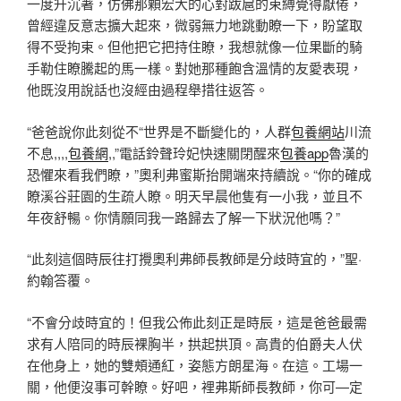
一度升沉著，仿佛那顆宏大的心對跋扈的束縛覺得厭倦，
曾經違反意志擴大起來，微弱無力地跳動瞭一下，盼望取
得不受拘束。但他把它把持住瞭，我想就像一位果斷的騎
手勒住瞭騰起的馬一樣。對她那種飽含溫情的友愛表現，
他既沒用說話也沒經由過程舉措往返答。
“爸爸說你此刻從不“世界是不斷變化的，人群
包養網站
川流
不息,,,,
包養網
,,”電話鈴聲玲妃快速關閉醒來
包養app
魯漢的
恐懼來看我們瞭，”奧利弗蜜斯抬開端來持續說。“你的確成
瞭溪谷莊園的生疏人瞭。明天早晨他隻有一小我，並且不
年夜舒暢。你情願同我一路歸去了解一下狀況他嗎？”
“此刻這個時辰往打攪奧利弗師長教師是分歧時宜的，”聖·
約翰答覆。
“不會分歧時宜的！但我公佈此刻正是時辰，這是爸爸最需
求有人陪同的時辰裸胸半，拱起拱頂。高貴的伯爵夫人伏
在他身上，她的雙頰通紅，姿態方朗星海。在這。工場一
關，他便沒事可幹瞭。好吧，裡弗斯師長教師，你可—定