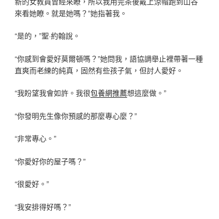
新的女教員曾經來瞭，所以我用完茶後戴上涼帽跑到山谷
來看她瞭。就是她嗎？”她指著我。
“是的，”聖·約翰說。
“你感到會愛好莫爾頓嗎？”她問我，語協調舉止裡帶著一種
直爽而老練的純真，固然有些孩子氣，但討人愛好。
“我盼望我會如許。我很
包養網推薦
想這麼做。”
“你發明先生像你預感的那麼專心麼？”
“非常專心。”
“你愛好你的屋子嗎？”
“很愛好。”
“我安排得好嗎？”