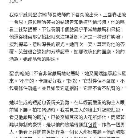
見絀。
我似乎感到聖·約翰師長教師的下唇突瞭出來，上唇卷起瞭
一會兒。這位哈哈笑著的姑娘告知他這些情形時，他的嘴
看上往緊抿著，下
包養網
半個臉異乎平常地嚴厲和呆板。
他還從雛菊那兒抬起眼來注視著她。這是一種沒有笑臉、
搜刮探尋、意味深長的眼光。她再次一笑，算是對他的答
覆。笑聲很合適她的芳華韶華，她那玫瑰色的面龐，她的
酒窩，她那晶瑩的眼珠。
聖·約翰緘口不言非常嚴厲地站著時，她又開端撫摩起卡羅
來。“不幸的，卡羅愛好我，”她說，“它對伴侶不嚴厲，不
包養條件
疏遠。並且如果它能措辭，它是不會不吭聲的。”
她以生成的
短期包養
精美姿勢，在年輕而嚴重的狗主人眼
前彎下腰，拍拍狗頭時，我看見主人的臉上升起瞭紅暈，
看見他嚴厲的眼光，已被突如其來的火花所熔化，閃耀著
難以抑制的豪情，是以他的臉燒得通紅
包養
。作為一個男
人，他看上往簡直象她作為一個女人那麼美麗。他的胸部