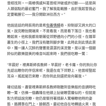
曾經找到。一兩樁情感糾葛曾經沖破或許切斷——這是與
人類弱點的最初奮鬥，我了解我能戰勝，由於我起誓我必
定要戰勝它——我分開歐洲往西方。”
他說這話的時辰用的是希
包養情婦
奇、抑制卻又誇大的口
氣。說完瞭抬開端來，不是看我，而是看下落日，我也看
瞭起來。他和我都背朝著從郊野通向小門的小徑。在雜草
叢生的小徑上，我們沒有聽到腳步聲，此時此刻此情此景
中，獨一讓人沉醉的聲響是潺潺的溪流聲。是以當一個銀
鈴似的歡樂甜美的嗓音叫起來時，我們很吃瞭一驚：
“早晨好，裡弗斯師長教師，早晨好，老卡羅。你的狗比你
先認出瞭你的伴侶來呢，我還在底下郊野上，他曾經豎起
耳朵，搖起尾巴來瞭，而你到此刻還把背向著我。”
確切這般。盡管裡弗斯師長教師剛聽到音樂般的音調時吃
瞭一驚，仿佛一個轟隆在他頭上扯破瞭雲層似的。但就是
對方把話說完瞭，他仍是堅持著措辭人驚嚇瞭他時的姿
態，胳膊靠在門上，臉朝西。最初他自在地轉過火來，我