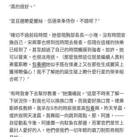
“真的很好。”
“並且選瞭愛麗絲．伍德來奉侍你，不錯吧？”
“確切不過前段時間，她發現胸部長長一小塊，沒有時間安
撫自己，宋興軍也想到找時間去檢查，但現在這樣的快樂
已經到了，甚至超過了自己的時間觸摸到強者。如許。她
可以管束，也很派用途。（那麼我想這位就是繼續人奧利
弗蜜斯瞭。
包養網
她似乎既在傢產上又在那些生成麗質上
獲得瞭偏心！我不了解她的誕生碰上瞭什麼行星的榮幸組
合呢？）”
“有時我會下去幫你教書，”她彌補說。“這麼不時來了解一
下狀況你，對我也可以換換口胃，而我愛好換口胃。裡弗
斯師長教師，我呆在S市的時辰很是高
包養
興。昨天早晨，
或許說明天凌晨，我舞蹈一向跳到兩點。那，阿誰，——
自從動亂今後，阿誰團一向駐紮在那邊，而軍官們是世上
最討人愛好的人，他們使我們一切年輕的磨刀制剪商相形