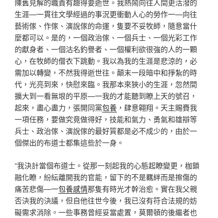
陳舊見解的職責有趣得要逝世。我熱鬧向往人間更活潑的
生涯—一貫往文學經過的事況更衝動人心的勞作一—向往
藝術傢、作傢、演說傢的命運，隻要不妥牧師，隨意當什
麼都可以。是的，一個政治傢、一個兵士、一個光彩工作
的獻身者、一個沽名釣譽者、一個權利欲很強的人的一顆
心，在牧師的僧衣下跳動。我以為我的生涯是悲涼的，必
需加以轉變，不然我得逝世往。顛末一段暗中和掙紮的時
代，光亮到來，快慰來臨。我那本來狹小的生涯，忽然間
擴大到一看無垠的平原—一我的才能聽到瞭上天的號召，
起來，盡心盡力，張開同黨
包養
，肆意翱翔。天主賜賚我
一項任務，要做究竟做得好，技能和氣力、勇氣和雄辯等
兵士、政治傢、演說傢的最好質都是必不成少的，由於一
個傑出的布道士都集這些於一身。
“我決計當個布道士。從那一刻起我的心態起瞭變更，枷鎖
融化瞭，紛紜離開我的官能，留下的不是羈絆而是擦傷的
痛苦悲傷—一
包養感情
那隻有時光才幹治愈。實在我父親
否決我的決議，但自他往世今後，我已沒有符合法規的妨
礙需求消除。一些事務曾經妥當處置，莫爾頓的後繼者也