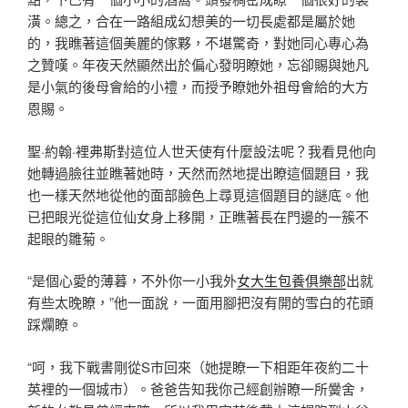
潢。總之，合在一路組成幻想美的一切長處都是屬於她
的，我瞧著這個美麗的傢夥，不堪驚奇，對她同心專心為
之贊嘆。年夜天然顯然出於偏心發明瞭她，忘卻賜與她凡
是小氣的後母會給的小禮，而授予瞭她外祖母會給的大方
恩賜。
聖·約翰·裡弗斯對這位人世天使有什麼設法呢？我看見他向
她轉過臉往並瞧著她時，天然而然地提出瞭這個題目，我
也一樣天然地從他的面部臉色上尋覓這個題目的謎底。他
已把眼光從這位仙女身上移開，正瞧著長在門邊的一簇不
起眼的雛菊。
“是個心愛的薄暮，不外你一小我外
女大生包養俱樂部
出就
有些太晚瞭，”他一面說，一面用腳把沒有開的雪白的花頭
踩爛瞭。
“呵，我下戰書剛從S市回來（她提瞭一下相距年夜約二十
英裡的一個城市）。爸爸告知我你己經創辦瞭一所黌舍，