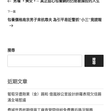
男權 。美女。─ 真正甜心包養網的仍是被操控的人生
導
篇
覽
文
下
下一篇
章
一
包養價格南京男子來杭尋夫 為引平易近警抓“小三”竟謊報
篇
文
章
搜尋
搜
尋
近期文章
葡萄牙遭剛果（金）踢和 億嵐辦公室設計帥羅表現欠佳踢
滿全場惹議
費城世界杯期億嵐工廠直營間供給免費賽后路況服務