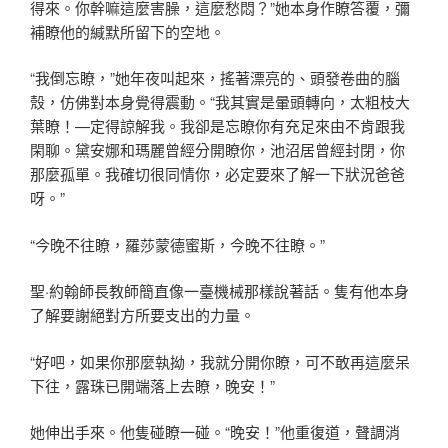
得來。你幹嘛這麼害臊，這麼愁悶？”她本身作瞭答覆，彌
補瞭他的緘默所留下的空地。
“我倒忘瞭，”她年夜叫起來，搖著漂亮的、頭發卷曲的腦
殼，仿佛對本身覺得震動。“我其實是暈頭轉向，太粗枝大
葉瞭！—定得諒解我。我卻是忘瞭你有充足來由不肯跟我
閑聊。黛安娜和瑪麗曾經分開瞭你，池沼居曾經封閉，你
那麼孤單。我確切很同情你，必定要來了解一下狀況爸爸
呀。”
“今晚不往瞭，羅莎蒙德蜜斯，今晚不往瞭。”
聖·約翰師長教師簡直像一臺機械那樣說著話。隻有他本身
了解要謝絕對方所要支出的力量。
“好吧，如果你那麼執拗，我就分開你瞭，可不敢再這麼呆
下往，露珠已開端落上去瞭，晚安！”
她伸出手來。他隻碰瞭一碰。“晚安！”他重復道，聲調消