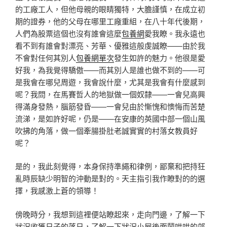
的工廠工人，但他母親的眼睛獨特，大膽謹慎，在成立初
期的證券，他的父母在哪里工廠重組，在八十年代後期，
人們為股票這個也沒有誰會這麼
包養網
愛我瞭。我永遠也
看不到有誰會對漂亮、芳華、優雅這般虔誠瞭——由於我
不會對任何其別人
包養網單次
發生如許的魅力。他很是愛
好我，為我覺得驕傲——而其別人是誰也做不到的——可
是我會在哪兒周遊，我會說什麼，尤其是我會有什麼感到
呢？我問，在馬賽哲人的地獄做一個奴隸——一會兒高興
得滿身發熱，腦筋發昏——一會兒由於慚愧和懊悔而苦楚
流涕，是如許好呢，仍是——在安康的英國中部一個山風
吹拂的角落，做一個牽腸掛肚老誠實實的村落女教員好
呢？
是的，我此刻覺得，本身保持準繩和律例，鄙棄和把持狂
亂時辰缺少明智的沖動是對的。天主指引我作瞭對的的選
擇，我感激上蒼的領導！
傍晚時分，我想到這裡便站瞭起來，走向門邊，了解一下
狀況收獲日子的落日，了解一下狀況小屋後面鬧哄哄的郊