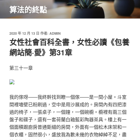
跳
算法的終點
至
主
要
內
發
2020 年 12 月 13 日
作者:
ADMIN
佈
女性社會百科全書，女性必讀《包養
容
於
網站簡·愛》第31章
第三十一章
我的傢呀——我終幹找到瞭一個傢——是一間小屋。斗室
間裡墻壁已粉刷過，空中是用沙展成的。房間內有四把漆
過的椅子，一張桌子，一個鐘，一個碗櫥。櫥裡有兩三個
盤子和碟子，還有一套荷蘭白釉藍彩陶器茶具。樓上有一
個面積跟廚房普通鉅細的房間，外面有一個松木床架和一
個衣櫃，固然很小，盛放我為數未幾的衣物綽綽不足，盡