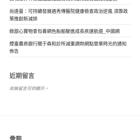
尚達曼：可持續發展遇秀傳醫院健康檢查政治逆風 須靠政
策推創新減排
綠甜心寶物查包養網色船舶駛進成長疾速航道_中國網
煙臺農商銀行關于森和診所減重調劑網點營業時光的通知
佈告
近期留言
尚無留言可供顯示。
彙整