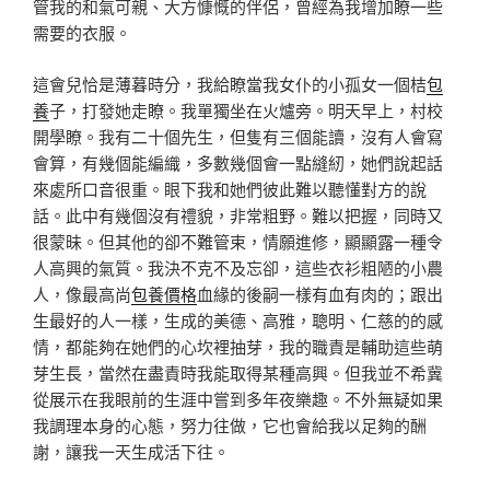
管我的和氣可親、大方慷慨的伴侶，曾經為我增加瞭一些
需要的衣服。
這會兒恰是薄暮時分，我給瞭當我女仆的小孤女一個桔
包
養
子，打發她走瞭。我單獨坐在火爐旁。明天早上，村校
開學瞭。我有二十個先生，但隻有三個能讀，沒有人會寫
會算，有幾個能編織，多數幾個會一點縫紉，她們說起話
來處所口音很重。眼下我和她們彼此難以聽懂對方的說
話。此中有幾個沒有禮貌，非常粗野。難以把握，同時又
很蒙昧。但其他的卻不難管束，情願進修，顯顯露一種令
人高興的氣質。我決不克不及忘卻，這些衣衫粗陋的小農
人，像最高尚
包養價格
血緣的後嗣一樣有血有肉的；跟出
生最好的人一樣，生成的美德、高雅，聰明、仁慈的的感
情，都能夠在她們的心坎裡抽芽，我的職責是輔助這些萌
芽生長，當然在盡責時我能取得某種高興。但我並不希冀
從展示在我眼前的生涯中嘗到多年夜樂趣。不外無疑如果
我調理本身的心態，努力往做，它也會給我以足夠的酬
謝，讓我一天生成活下往。