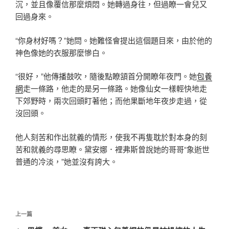
沉，並且像覆信那麼煩悶。她轉過身往，但過瞭一會兒又
回過身來。
“你身材好嗎？”她問。她難怪會提出這個題目來，由於他的
神色像她的衣服那麼慘白。
“很好，”他傳播鼓吹，隨後點瞭頷首分開瞭年夜門。她
包養
網
走一條路，他走的是另一條路。她像仙女一樣輕快地走
下郊野時，兩次回頭盯著他；而他果斷地年夜步走過，從
沒回頭。
他人刻苦和作出就義的情形，使我不再隻耽於對本身的刻
苦和就義的尋思瞭。黛安娜．裡弗斯曾說她的哥哥“象逝世
普通的冷淡，”她並沒有誇大。
文
上
上一篇
章
一