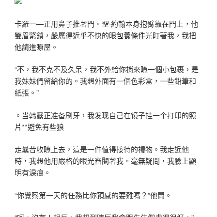
卡羅一—正用鼻子推著門。聖·約翰本身抱臂靠在門上，他
雙眉緊鎖，嚴厲得近乎不快的眼
包養條件
光盯著我，我把
他請進瞭屋。
“不，我不克不及久呆，我不外給你捎來瞭一個小包裹，是
我妹妹們留給你的。我想外面有一個色彩盒，一些鉛筆和
紙張。”
。当韩露正准备刷牙，我发现自己在镜子挂一个打印的照
片**避免有些狼
走曩昔收瞭上去，這是一件值得接待的禮物。我走近他
時，我想他用嚴格的眼光審閱著我。毫無疑問，我臉上顯
明有淚痕。
“你覺察第一天的任務比你預感的要難嗎？”他問。