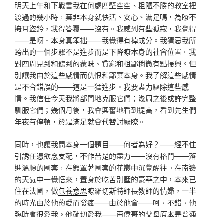
明天上午和下戰書我在何處四壁空空、粗陋不勝的教室裡
渡過的幾小時，莫非本身就快活、安心、滿足嗎，為瞭不
掩耳盜鈴，我得答覆——沒有。我感到有些孤寂，我覺得
——是呀．本身真笨拙——我覺得有掉成分。我猜忌我所
跨出的一個步驟不是進步而是下降瞭本身的社會位置。我
對四周見到和聽到的蒙昧、貧窮和粗鄙稍微有點掃興。但
別讓我由於這些感情而仇恨和鄙棄本身。我了解這些感情
是不合錯誤的——這是一猛進步。我要盡力驅除這些感
情。我信任今天我將部門地克服它們；幾周之後或許完整
馴服它們；幾個月後，我會興奮地看到提高，看到先生們
年夜有停頓，於是滿足就會代替討厭瞭。
同時，也讓我問本身一個題目——何者為好？——經不住
引誘任憑欲念支配，不作苦楚的盡力——沒有格鬥——落
進溫順的圈套，在籠罩著圈套的花叢中沉覺醒往。在南邊
的天氣中一覺悟來，置身於吃苦別墅的豪華之中，本來已
住在法國，做
包養意思
瞭羅切斯特師長教師的情婦，一半
的時光由於他的愛而發瘋——由於他會——呵，不錯，他
臨時會很愛我。他確切愛我——再偉哥的父母原本是普通