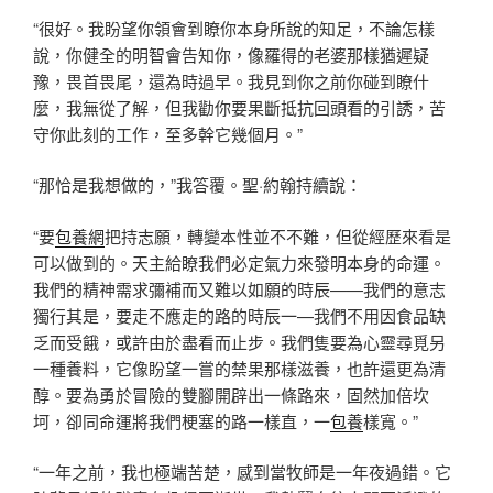
“很好。我盼望你領會到瞭你本身所說的知足，不論怎樣
說，你健全的明智會告知你，像羅得的老婆那樣猶遲疑
豫，畏首畏尾，還為時過早。我見到你之前你碰到瞭什
麼，我無從了解，但我勸你要果斷抵抗回頭看的引誘，苦
守你此刻的工作，至多幹它幾個月。”
“那恰是我想做的，”我答覆。聖·約翰持續說：
“要
包養網
把持志願，轉變本性並不不難，但從經歷來看是
可以做到的。天主給瞭我們必定氣力來發明本身的命運。
我們的精神需求彌補而又難以如願的時辰——我們的意志
獨行其是，要走不應走的路的時辰一—我們不用因食品缺
乏而受餓，或許由於盡看而止步。我們隻要為心靈尋覓另
一種養料，它像盼望一嘗的禁果那樣滋養，也許還更為清
醇。要為勇於冒險的雙腳開辟出一條路來，固然加倍坎
坷，卻同命運將我們梗塞的路一樣直，一
包養
樣寬。”
“一年之前，我也極端苦楚，感到當牧師是一年夜過錯。它