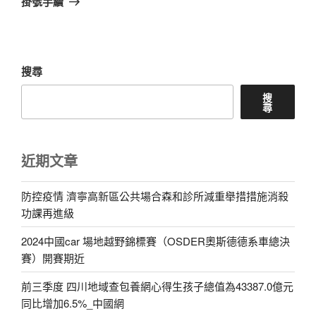
掛號手續
文
章
搜尋
搜
尋
近期文章
防控疫情 濟寧高新區公共場合森和診所減重舉措措施消殺
功課再進級
2024中國car 場地越野錦標賽（OSDER奧斯德德系車總決
賽）開賽期近
前三季度 四川地域查包養網心得生孩子總值為43387.0億元
同比增加6.5%_中國網