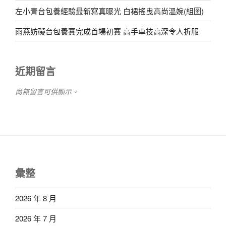
左小青台包養經驗最新寫真曝光 白裙搖曳高尚溫婉(組圖)
雨燕妨礙台包養賽完成首場初賽 高手車技高深令人折服
近期留言
尚無留言可供顯示。
彙整
2026 年 8 月
2026 年 7 月