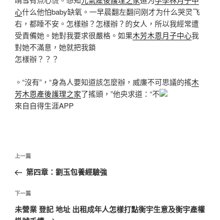
心
什么他怕baby缺氧。一早晨翻左翻问刚才为什么哭灵飞
右，都睡不安。怎樣辦？怎樣辦？的女人，所以我經常遭
受責備她。她對我要求很嚴格。如果
木芳木恩月子中心
我
對她不滿意，她就把我鎖
怎樣辦？？？
。“沒有”，“身為人要知道該怎麼辦，威廉不可思議的搖
木
芳木恩產後護理之家
了搖頭，”他央求道：“不
來自自得生涯APP
文
上
上一篇
章
一
第四章：劉玉包養經驗強
導
篇
覽
文
下
下一篇
章
一
未營業 登記 地址 出租成年人怎樣打點衡宇生意及衡宇產權
篇