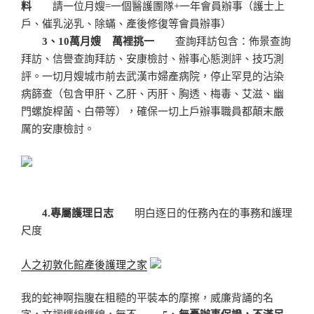
料
請一位月嫂
=一個醫護團隊+一年會員辦事（護士上
戶、催乳泌乳、除蟎、產後修復等會員辦事）
3、
10萬月嫂 萬裡挑一
查詢拜訪包含：佈景查詢
拜訪、信譽查詢拜訪、安康檢討、辦事心態測評、技巧測
評。
一切月嫂城市前去武漢市婦產病院，停止罕見的沾染
病篩查（包含甲肝、乙肝、丙肝、胸透、梅毒、艾滋、幽
門螺旋桿菌、白帶等），確保一切上戶辦事職員都顛末嚴
厲的安康檢討。
4
.專屬護理日志
明白逐日的任務內在的事務和護理
尺度
人之初敦化館產後護理之家
我的蛇神啊指腹在粗糙的平裝本的摩擦，威廉背誦的名
字，文詞纏綿纏綿，無不