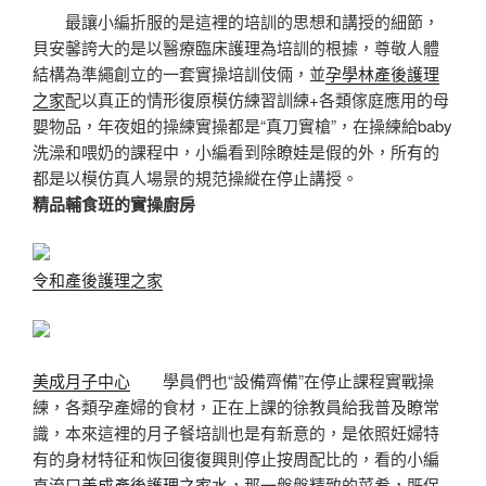
最讓小編折服的是這裡的培訓的思想和講授的細節，
貝安馨誇大的是以醫療臨床護理為培訓的根據，尊敬人體
結構為準繩創立的一套實操培訓伎倆，並
孕學林產後護理
之家
配以真正的情形復原模仿練習訓練+各類傢庭應用的母
嬰物品，年夜姐的操練實操都是“真刀實槍”，在操練給baby
洗澡和喂奶的課程中，小編看到除瞭娃是假的外，所有的
都是以模仿真人場景的規范操縱在停止講授。
精品輔食班的實操廚房
令和產後護理之家
美成月子中心
學員們也“設備齊備”在停止課程實戰操
練，各類孕產婦的食材，正在上課的徐教員給我普及瞭常
識，本來這裡的月子餐培訓也是有新意的，是依照妊婦特
有的身材特征和恢回復復興則停止按周配比的，看的小編
直流口
美成產後護理之家
水，那一盤盤精致的菜肴，既保