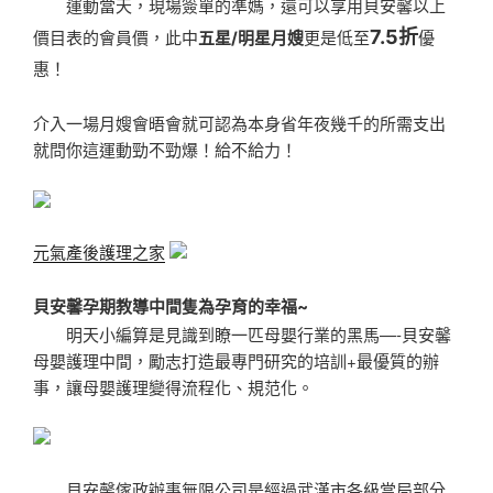
運動當天，現場簽單的準媽，還可以享用貝安馨以上
7.5折
價目表的會員價，
此中
五星/明星月嫂
更是低至
優
惠！
介入一場月嫂會晤會
就可認為本身省年夜幾千的所需支出
就問你這運動
勁不勁爆！給不給力！
元氣產後護理之家
貝安馨孕期教導中間
隻為孕育的幸福~
明天小編算是見識到瞭一匹母嬰行業的黑馬—-貝安馨
母嬰護理中間，勵志打造最專門研究的培訓+最優質的辦
事，讓母嬰護理變得流程化、規范化。
貝安馨傢政辦事無限公司是經過武漢市各級當局部分