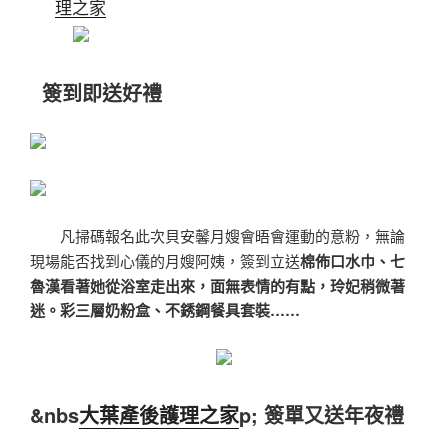
理之家
簽到即送好禮
凡掃碼報名此次貝安馨月嫂會晤會運動的意粉，無論
棉佈口水巾、七
現場能否找到心儀的月嫂阿姨，簽到立送
魯漢看著她從浴室走出來，面無表情的有點，玲妃稍微著
迷。彩三層奶粉盒、不銹鋼餐具套裝……
&nbs
大葉產後護理之家
p; 簽單又送年夜禮