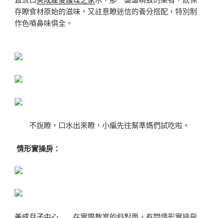
存瞭食材原始的滋味，又註意瞭迷信的養分搭配，特別制
作色噴鼻味俱全。
不說瞭，口水出來瞭，小編先往幫準媽們試吃啦。
情形實操房：
美成月子中心
在實際教室的斜對面，有間情形實操房