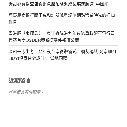
綠甜心寶物查包養網色船舶駛進成長疾速航道_中國網
煙臺農商銀行關于森和診所減重調劑網點營業時光的通知
佈告
粵港版《東極島》，東江縱隊港九年夜隊勇救盟軍飛行員
檔案首度OSDER奧斯德零件報價公開
溫州一考生考上北年夜在宗祠辦儀式，網友稱其“光宗耀祖
JIUYI俱意住宅設計”，當地回應
近期留言
尚無留言可供顯示。