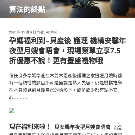
跳
算法的終點
至
主
要
內
發
2020 年 11 月 5 日
作者:
ADMIN
佈
孕媽福利到~貝產後 護理 機構安馨年
容
於
夜型月嫂會晤會，現場簽單立享7.5
折優惠不說！更有豐盛禮物哦
信任良多準媽準爸在
木芳木恩產後護理之家
遴選月嫂時
都
有一個煩惱的題目
那就是無論是熟人先容、仍是機構推舉
在本身沒見到月嫂自己的情形下，
或多或少都有點不安
心
………
現
在
福利
來
啦！
貝安馨年夜型月嫂會晤會
為您
量身定制而來！
50名優良月嫂現場集中口試，
為您設定最