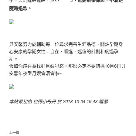
5、
無憂辦事保證，不滿足
隨時退款。
貝安馨努力於輔助每一位尋求完善生涯品德、
關註孕期身
心安康的孕期女性，
自在、順遂、迷信的計劃和度過孕
期。
假如你還在為找好月嫂犯愁，
那麼必定不要錯過
10月6日貝
安馨年夜型月嫂會晤會啦~
本帖最初由 自得小丹丹 於 2018-10-04 19:43 編纂
文
上
上一篇