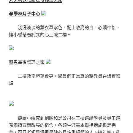
孕學林月子中心
淺淺淡淡的薰衣草紫色，配上敞亮的白，心曠神怡，
讓小編帶著詫異的心上瞭二樓。
璽恩產後護理之家
二樓教室坦蕩敞亮，學員們正當真的聽教員在講實際
課
最讓小編感到到暖和是公司在
三樓還給
學員及員工還
預備瞭
寬闊敞亮
的宿舍，
各類生涯基本舉措措施很是完
美，
可見老板是個很是貼心且註重細節的人。這年初，能