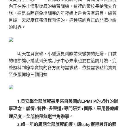
內正在停止
情形復原的練習訓練，這裡的黃校長給我先容
說，這是為瞭避免培訓完的年夜姐上戶會沒有眉目，練習
月嫂一天尺度任務流程預備的，這種培訓真正的開瞭小編
的眼界。
明天在貝安馨，小編還
見
到瞭前來徵詢的妊婦，口試
的環節讓小編感到
美成月子中心
未來也要在這請月嫂，完
整照料到瞭準寶媽的各方面的需求點，依據需求點給寶媽
至多預備瞭三個阿姨
1
貝安馨全部旅程采用來自美國的EPMFP的6對1的辦
.
事理念，感情+特性+多渠道+專門研究+團隊，采用醫療護
理尺度，全部旅程無逝世角辦事。
2
.超一年的周期全部旅程庇護
，讓baby獲得最好的照