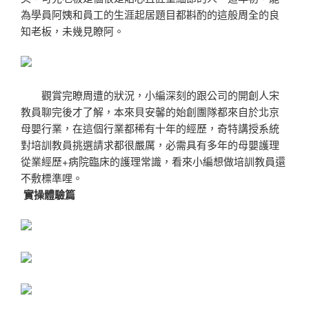
為學員阿姨和員工的生涯起居題目都斟酌的這般周全的良
知老板，未幾見瞭阿。
觀賞完瞭周遭的狀況，小編深刻的跟公司的開創人宋
教員聊完後才了解，本來貝安馨的始創團隊都來自於北京
母嬰行業，在這個行業都稀有十年的經歷，奇特講授系統
對培訓教員挑選請求都很嚴厲，必需具有多年的母嬰護理
從業經歷+病院臨床的護理常識，看來小編想做培訓教員還
不敷標準哩。
實操體驗篇