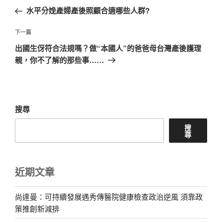
章
一
水平分娩產婦產後照顧合適哪些人群?
導
篇
覽
文
下
下一篇
章
一
出國生伢符合法規嗎？做“本國人”的爸爸母台灣產後護理
篇
親，你不了解的那些事……
文
章
搜尋
搜
尋
近期文章
尚達曼：可持續發展遇秀傳醫院健康檢查政治逆風 須靠政
策推創新減排