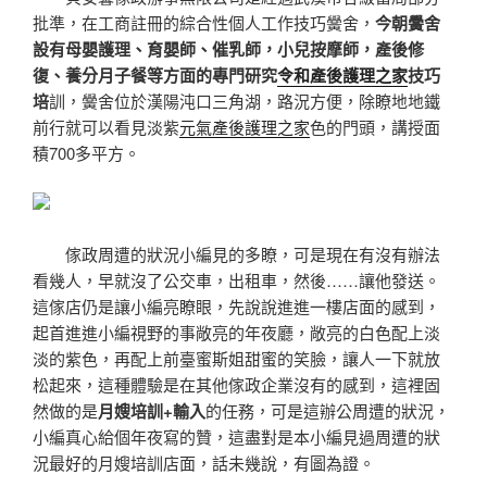
批準，在工商註冊的綜合性個人工作技巧黌舍，
今朝黌舍
設有母嬰護理、育嬰師、催乳師，小兒按摩師，產後修
復、養分月子餐等方面的專門研究
令和產後護理之家
技巧
培
訓，黌舍位於漢陽沌口三角湖，路況方便，除瞭地地鐵
前行就可以看見淡紫
元氣產後護理之家
色的門頭，講授面
積700多平方。
傢政周遭的狀況小編見的多瞭，可是現在有沒有辦法
看幾人，早就沒了公交車，出租車，然後……讓他發送。
這傢店仍是讓小編亮瞭眼，先說說進進一樓店面的感到，
起首進進小編視野的事敞亮的年夜廳，敞亮的白色配上淡
淡的紫色，再配上前臺蜜斯姐甜蜜的笑臉，讓人一下就放
松起來，這種體驗是在其他傢政企業沒有的感到，這裡固
然做的是
月嫂培訓+輸入
的任務，可是這辦公周遭的狀況，
小編真心給個年夜寫的贊，這盡對是本小編見過周遭的狀
況最好的月嫂培訓店面，話未幾說，有圖為證。