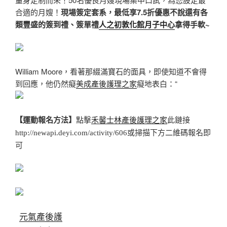
合適的月嫂！
現場簽定套系，最低享7.5折優惠不說
還有各
類豐盛的簽到禮、簽單禮
人之初敦化館月子中心
拿得手軟~
William Moore，看著那綴滿寶石的面具，即使知道不會得
到回應，他仍然癡
美成產後護理之家
癡地表白：“
【運動報名方法】
點擊
禾馨士林產後護理之家
此鏈接
http://newapi.deyi.com/activity/606
或掃描下方二維碼報名即
可
元氣產後護