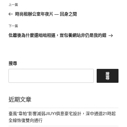
文
上
上一篇
章
一
時尚租辦公室年夜片 — 回身之間
導
篇
覽
文
下
下一篇
章
一
仳離後為什麼還咄咄相逼，豈包養網站非仍是我的錯
篇
文
章
搜尋
搜
尋
近期文章
臺風“韋帕”影響減弱JIUYI俱意豪宅設計，深中通道21時起
全線恢復雙向通行