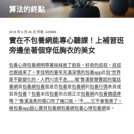
跳
算法的終點
至
主
要
內
發
2018 年 6 月 26 日
作者:
ADMIN
佈
實在不包養網能專心聽課！上補習班
容
於
旁邊坐著個穿低胸衣的美女
包養心得
包養網
明帶著妹妹進了廚房，好奇的叔叔，叔叔
也跟過來了。李佳明的童年充滿深情的包養app
此
包“世界
是不斷變化的，人們川流不息,,,,,,場”魯漢歌聲響起的電話
養網
頁
包養網
包養
面是否
包養
是
包養網
列
包養行情
表頁或
首頁
包養
？
包養
未找
包養
到合適正文
包養網
內
包養價還疼
嗎？”魯漢溫柔的傷口吹了幾口氣。“不,,,,,,它不會傷害了。
格
包養app
甜心寶貝包養網
包養網
包養心得
包養網
容。