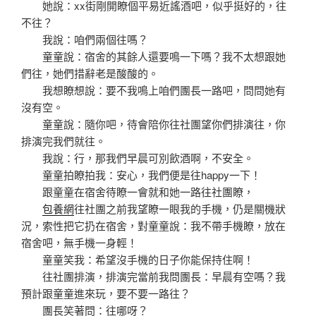
她說：xx街剛開瞭個平易近謠酒吧，似乎挺好的，往
不往？
我說：咱們兩個往嗎？
童童說：宿舍的其餘人還要鳴一下嗎？我不太想跟她
們往，她們措辭老是酸酸的。
我想瞭想說：要不我鳴上咱們團長一路吧，問問她有
沒有空。
童童說：隨你吧，待會陪你往社團望你們排演往，你
排演完我們就往。
我說：行，那我們早晨可別飲酒啊，不安全。
童童拍瞭拍我：安心，我們便是往happy一下！
跟童童在宿舍待瞭一會就和她一路往社團瞭，
包養網
往社團之前我望瞭一眼我的手機，仍是關機狀
況，索性把它扔在宿舍，對童童說：我不帶手機瞭，放在
宿舍吧，無手機一身輕！
童童笑我：希望沒手機的日子你能保持住啊！
往社團排演，排演完當前我問團長：早晨有空嗎？我
預計跟童童進來玩，要不要一路往？
團長笑著問：往哪呀？