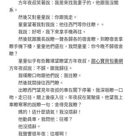
方年夜叔笑著說：我是來找我妻子的，他跟我沒關
系。
然後又對童童說：你跟我走。
童童望著我對我說：他往西門等你往瞭。。
我說：好吧，我下來拿手機再往。
然後就跟團長說瞭一聲各歸各的宿舍瞭，到瞭宿舍拿
瞭手機下樓，童童他們還在，我問童童：你今晚不歸宿舍
瞭？
童童似乎有些難堪望瞭望方年夜叔，
甜心寶貝包養網
方年夜叔說：不歸，跟我歸往。
我嘆瞭口吻跟他們說：我往瞭。
然後就間接往西門瞭。
出瞭西門望見年夜叔的車在閣下停著，我深吸瞭一口
吻，走已往。關上後座入往，年夜叔在駕駛座，他望我上
車瞭寒寒的說瞭一句：舍得見我瞭？
媽的！這什麼語氣！我沒措辭！
他動員車，我問他：往哪？
他沒措辭。
我聲響很年夜：往哪啊！