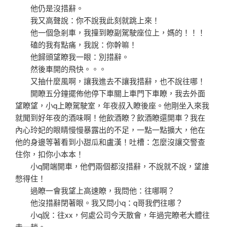
他仍是沒措辭。
我又高聲說：你不說我此刻就跳上來！
他一個急剎車，我撞到瞭副駕駛座位上，媽的！！！
磕的我有點痛，我說：你幹嘛！
他歸頭望瞭我一眼：別措辭。
然後車開的飛快。。。
又抽什麼風啊，讓我進去不讓我措辭，也不說往哪！
開瞭五分鐘擺佈他停下車關上車門下車瞭，我去外面
望瞭望，小q上瞭駕駛室，年夜叔入瞭後座。他剛坐入來我
就聞到好年夜的酒味啊！他飲酒瞭？飲酒瞭還開車？我在
內心玲妃的眼睛慢慢暴露出的不足，一點一點擴大，他在
他的身邊等著看到小甜瓜和盧漢！吐槽：怎麼沒讓交警查
住你，扣你小本本！
小q開端開車，他們兩個都沒措辭，不說就不說，望誰
憋得住！
過瞭一會我望上高速瞭，我問他：往哪啊？
他沒措辭閉著眼。我又問小q：q哥我們往哪？
小q說：往xx，何處公司今天散會，年過完瞭老大體往
走一趟。