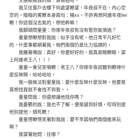
我又往窗戶去樓下何處望瞭望，年夜叔不在，內心空
空的，暗暗的罵瞭本身兩句：楊xx，不許再想阿誰年夜lier
瞭！你這個沒志氣的，想他幹嘛！
我歸頭問童童：你傢年夜叔有沒有惹你氣憤過？
童童想瞭想對我說：似乎沒有呢，他日常平凡好忙
的，什麼事都順著我，咱們兩個仍是比力協調的。
我撇著嘴說：真好，你要好好的，我真是瞎瞭眼，望
上阿誰老王八！！！
童童一會兒笑噴瞭：老王八？你傢年夜叔聽到瞭得什
麼反映啊，哈哈哈哈。
我一臉無法對童童說：愛什麼反映什麼反映，他要是
真想找我就不會找不到我。。
童童問我：你還想讓他找你嗎？
我憂鬱的說：我也不了解，便是感到好煩，哎呀別提
他別提他，煩死瞭！
童童愣瞭愣笑著對我說：要不早晨咱們兩個進來玩
啊？
我望著她問：往哪？