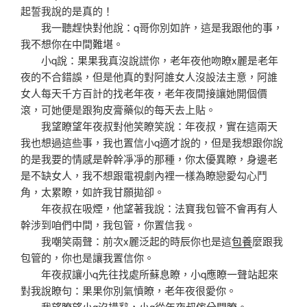
起誓我說的是真的！
我一聽趕快對他說：q哥你別如許，這是我跟他的事，
我不想你在中間難堪。
小q說：果果我真沒說謊你，老年夜他吻瞭x麗是老年
夜的不合錯誤，但是他真的對阿誰女人沒設法主意，阿誰
女人每天千方百計的找老年夜，老年夜間接讓她開個價
滾，可她便是跟狗皮膏藥似的每天去上貼。
我望瞭望年夜叔對他笑瞭笑說：年夜叔，實在這兩天
我也想過這些事，我也置信小q適才說的，但是我想跟你說
的是我要的情感是幹幹凈凈的那種，你太優異瞭，身邊老
是不缺女人，我不想跟電視劇內裡一樣為瞭戀愛勾心鬥
角，太累瞭，如許我甘願拋卻。
年夜叔在吸煙，他望著我說：法寶我包管不會再有人
幹涉到咱們中間，我包管，你置信我。
我嘲笑兩聲：前次x麗泛起的時辰你也是這
包養
麼跟我
包管的，你也是讓我置信你。
年夜叔讓小q先往找處所蘇息瞭，小q應瞭一聲站起來
對我說瞭句：果果你別氣憤瞭，老年夜很愛你。
我望瞭望小q沒措辭，小q從年夜叔傢分開瞭。