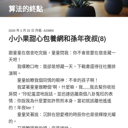
跳
算法的終點
至
主
要
內
發
2020 年 2 月 25 日
作者:
ADMIN
佈
小小果甜心包養網和孫年夜叔(8)
容
於
跟童童在宿舍吃完飯，童童問我：你不會是要在宿舍藏一
天吧！
我嘆瞭口吻：我卻是想藏一天，下戰書還得往社團排
演啊。
童童給瞭我個同情的眼神：不幸的孩子啊！
我望著童童做瞭個“啊，什麼嘛，我,,,,,,我去幫你收拾
房間。”玲妃羞澀地說話，並迅速逃離兩個八卦冤枉的表
情：你說我為什麼要如許熬煎本身，當初就該離他遙遙
的！年夜lier！
童童笑著說：沉醉在戀愛裡的時辰你也是很輝煌光耀
的。
又摸瞭摸我的頭：容易過哈。