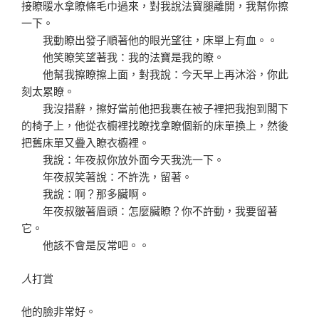
接瞭暖水拿瞭條毛巾過來，對我說法寶腿離開，我幫你擦
一下。
我動瞭出發子順著他的眼光望往，床單上有血。。
他笑瞭笑望著我：我的法寶是我的瞭。
他幫我擦瞭擦上面，對我說：今天早上再沐浴，你此
刻太累瞭。
我沒措辭，擦好當前他把我裹在被子裡把我抱到閣下
的椅子上，他從衣櫥裡找瞭找拿瞭個新的床單換上，然後
把舊床單又疊入瞭衣櫥裡。
我說：年夜叔你放外面今天我洗一下。
年夜叔笑著說：不許洗，留著。
我說：啊？那多臟啊。
年夜叔皺著眉頭：怎麼臟瞭？你不許動，我要留著
它。
他該不會是反常吧。。
人
打賞
他的臉非常好。