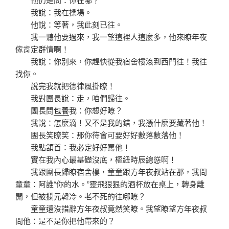
我說：我在操場。
他說：等著，我此刻已往。
我一聽他要過來，我一望這裡人這麼多，他來瞭年夜
傢肯定群情啊！
我說：你別來，你趕快從我宿舍樓滾到西門往！我往
找你。
說完我就把德律風掛瞭！
我對團長說：走，咱們歸往。
團長問
包養
我：你想好瞭？
我說：怎麼滴！又不是我的錯，我憑什麼要藏著他！
團長笑瞭笑：那你待會可要好好數落數落他！
我點頷首：我必定好好罵他！
實在我內心最基礎沒底，樞紐時辰總慫啊！
我跟團長歸瞭宿舍樓，童童跟方年夜叔站在那，我問
童童：阿誰“你的水。”靈飛狠狠的酒杯放在桌上，轉身離
開，但被攔元韓冷。老不死的往哪瞭？
童童還沒措辭方年夜叔竟然笑瞭。我望瞭望方年夜叔
問他：是不是你把他帶來的？