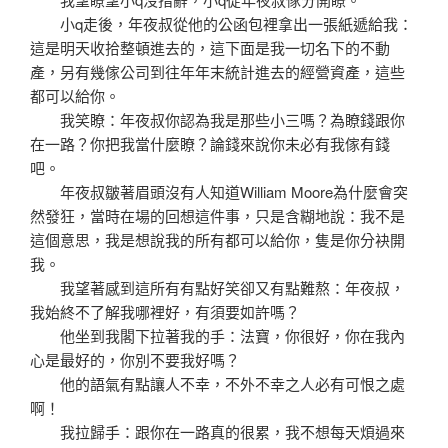
小q走後，年夜叔從他的公函包裡拿出一張紙遞給我：
這是明天收拾整頓進去的，這下面是我一切名下的不動
產，另有幾傢公司到往年年末統計進去的經營資產，這些
都可以給你。
我笑瞭：年夜叔你認為我是那些小三嗎？為瞭錢跟你
在一路？你把我當什麼瞭？論錢來說你未必有我傢有錢
吧。
年夜叔皺著眉頭沒有人知道William Moore為什麼會突
然發狂，當時在場的回想這件事，只是含糊地說：我不是
這個意思，我是想說我的所有都可以給你，隻是你分袂開
我。
我望著感到這所有有點好笑卻又有點難熬：年夜叔，
我始終不了解我哪裡好，有須要如許嗎？
他坐到我閣下拉著我的手：法寶，你很好，你在我內
心是最好的，你別不要我好嗎？
他的語氣有點讓人不幸，不外不幸之人必有可恨之處
啊！
我拉歸手：跟你在一路真的很累，我不想每天煩過來