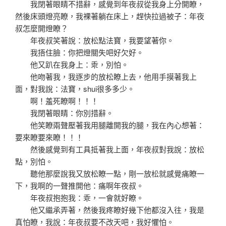
我閉著眼睛不措辭，感覺到年夜叔從我身上分開瞭，
然後床頭燈亮瞭，我裸著躺在床上，趕快拉過被子：年夜
叔怎麼開燈瞭？
年夜叔笑著說：放松點法寶，我要望著你。
我捂住臉：你把燈關失吧好欠好。
他又趴在我身上：乖，別怕。
他吻著我，我逐步的放松瞭上去，他用手摸著我上
面，對我說：法寶，shui很多多少。
啊！羞死瞭啊！！！
我閉著眼睛：你別措辭。
他笑瞭兩聲壓著我用腿離開我的腿，我在內心想著：
要來瞭要來瞭！！！
然後感覺到有工具抵著我上面，年夜叔對我說：放松
點，別怕。
聽他那麼說我又放松瞭一點，剛一放松就感覺痛瞭一
下，我啊的一聲推開他：痛啊年夜叔。
年夜叔抱抱我：乖，一會就好瞭。
他又繼承弄著，然後我疼瞭好幾下他都沒入往，我是
真怕瞭，我說：年夜叔要不改天吧，我好懼怕。