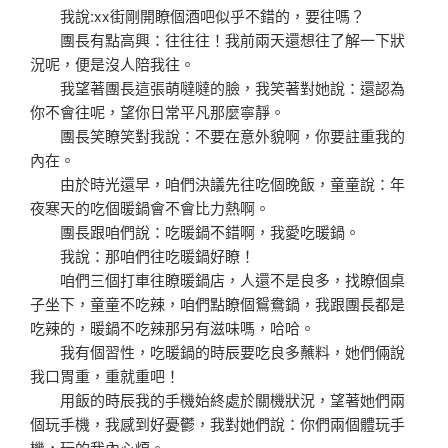
我說:xx街剛開瞭個酒吧似乎不錯的，要往嗎？
團長有點高興：往往往！我前兩天還想往了解一下狀
況呢，便是沒人陪我往。
我望著團長這張萌噠噠的臉，我笑著對她說：還認為
你不會往呢，望你日常平凡那麼寧靜。
團長笑瞭笑對我說：不要在意外貌啊，你要註重我的
內在。
由於時光還早，咱們決議先往吃個晚飯，童童說：年
夜寒天的吃個暖鍋會不會比力熱啊。
團長跟咱們說：吃暖鍋不錯啊，我愛吃暖鍋。
我說：那咱們往吃暖鍋好瞭！
咱們三個打車往瞭暖鍋店，人還不是良多，找瞭個桌
子坐下，童童不吃辣，咱們點瞭個鴛鴦鍋，我跟團長都是
吃辣的，暖鍋不吃辣那另有滋味嗎，哈哈。
我有個習性，吃暖鍋的時辰要吃良多蘸料，她們倆說
我口胃重，重就重吧！
用飯的時辰我的手機始終處於關機狀況，望著她們兩
個玩手機，我感到好憂鬱，我對她們說：你們兩個體玩手
機，玩的我內心煩。