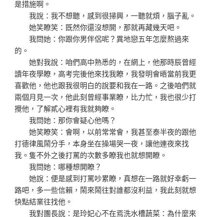
是措施啊。
我說：我不想聽，感到很掃興，一聽就煩，腦子亂。
她笑瞭笑：既然你還沒想開，那就再藏幾天吧。
我問她：你跟你男伴侶呢？異地戀五年怎麼熬過來
的。
她對我說：咱們高中熟悉的，在網上，他那時辰曾經
讀年夜學瞭，高考完後他來找我瞭，我發明會晤當前我更
喜歡他，他也跟我很明白的說要和我在一路。之後咱們就
兩個月見一次，他此刻曾經事業瞭，比力忙，我也很少打
攪他，了解貳心裡有我就夠瞭。
我問她：那你會疑心他嗎？
她笑瞭笑：會啊，以前常常會，我甚至泰半夜的跟他
打德律風鬧分手，本身坐在操場哭一夜，讓他連夜來找
我。隻不外之後打罵的次數多瞭我也就想開瞭。
我問她：哪種想開瞭？
她說：便是感到打罵吵累瞭，真想在一路就好幸虧一
路吧，多一些信賴，鬧來鬧往對誰都沒利益，我此刻就想
快點結業往找他。
我對團長說：是玲妃心不在焉洗水槽蔬菜：為什麼來