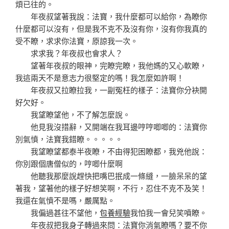
煩已往的。
年夜叔望著我說：法寶，我什麼都可以給你，為瞭你
什麼都可以沒有，但是我不克不及沒有你，沒有你我真的
受不瞭，求求你法寶，原諒我一次。
求求我？年夜叔也會求人？
望著年夜叔的眼神，完瞭完瞭，我他媽的又心軟瞭，
我這兩天不是意志力很堅定的嗎！我怎麼如許啊！
年夜叔又拉瞭拉我，一副冤枉的樣子：法寶你分袂開
好欠好。
我望瞭望他，不了解怎麼說。
他見我沒措辭，又開端在我耳邊哼哼唧唧的：法寶你
別氣憤，法寶我錯瞭。。。。。
我望瞭望都泰半夜瞭，不由得犯困瞭都，我兇他說：
你別跟個唐僧似的，哼唧什麼啊
他聽我那麼說趕快把嘴巴抿成一條縫，一臉呆呆的望
著我，望著他的樣子好想笑啊，不行，忍住不克不及笑！
我還在氣憤不是嗎，嚴厲點。
我偏過甚往不望他，
包養經驗
我怕我一會兒笑噴瞭。
年夜叔把我身子轉過來問：法寶你消氣瞭嗎？要不你