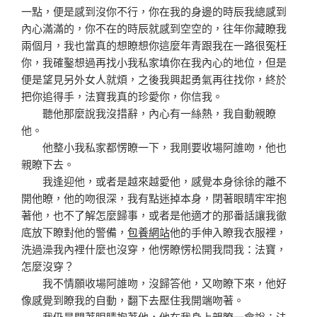
一點，便是感到沒你不行，你在我的身邊的時辰我總感到
內心滿滿的，你不在的時辰就感到空空的，往年你藏瞭我
兩個月，我也當真的想瞭想你這麼年青跟我在一路很冤枉
你，我確鑿想過再找小我私家填你在我內心的地位，但是
便是望見另外女人就煩，之後我興起勇氣再往找你，終於
把你追得手，法寶我真的珍愛你，你信我。
聽他那麼說我沒措辭，內心有一絲熱，我自動親瞭
他。
他整小我私家都愣瞭一下，我剛要收場阿誰吻，他也
親瞭下去。
我逢迎他，或者是越來越愛他，感覺本身徐徐的離不
開他瞭，他的吻很深，我有點迷掉本身，閉著眼睛牢牢抱
著他，也不了解怎麼歸事，或者是他適才的那番話讓我徹
底放下瞭對他的警備，
包養網站
他的手伸入瞭我衣服裡，
洗過澡我內裡什麼也沒穿，他愣瞭愣松開我問我：法寶，
怎麼沒穿？
我不情願收場阿誰吻，沒歸答他，又吻瞭下來，他好
像感覺到瞭我的自動，翻下去壓住我開端吻著。
我仍是閉著眼睛抱著他，他在我身上親瞭一會說：法