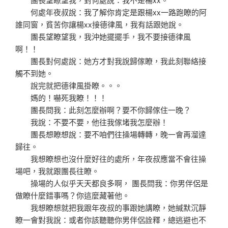
何處年夜叔說：我了解你肯定是跟楊xx一路跑瞭的阿
誰同窗，貧苦你讓楊xx接德律風，我有話跟她說。
團長望瞭望我，我沖她擺擺手，我不要接德律風
啊！！
團長對何處說：她方才對我說歸傢瞭，我此刻聯絡接
觸不到她。
說完就把德律風掛瞭。。。
媽的！嚇死我瞭！！！
團長問我：此刻怎麼辦啊？要不你歸傢住一晚？
我說：不要不要，他往我傢堵我怎麼辦！
團長想瞭想說：要不咱們往操場轉轉，晚一會再溜達
歸往。
我想瞭想也沒什麼好往的處所，年夜叔應當不會往操
場吧，我就跟團長往瞭。
操場的人似乎天天都良多啊， 團長問我：你男伴侶是
做瞭什麼錯事嗎？你這麼藏著他。
我想瞭想就把我跟年夜叔的事跟她講瞭，她緘默沉靜
瞭一會對我說：或者你該聽聽你男伴侶詮釋，總逃避也不