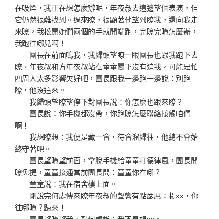
在吸煙，我正在想怎麼辦呢，年夜叔去這邊望個表演，但
它仍然很難找到。過來瞭，很顯著他望到瞭我，還向我走
來瞭，我松開她們兩個的手就開端跑，完瞭完瞭怎麼辦，
我跑往哪兒啊！
團長在前面鳴我，我歸頭望瞭一眼團長也跟我跑下去
瞭，年夜叔和方年夜叔站在童童閣下沒有追我，可能是怕
四周人太多影響欠好吧，團長跟我一邊跑一邊說：別跑
瞭，他沒追來。
我歸頭望瞭望停下對團長說：你怎麼也跟來瞭？
團長說：你手機都沒帶，你跑瞭怎麼聯絡接觸咱們
啊！
我想瞭想：我便是藏一會，待會溜歸往，他總不會始
終守著吧。
團長望瞭望前面，拿脫手機給童童打德律風，團長開
瞭免提，童童接通當前團長問：童童你在哪？
童童說：我在宿舍樓上面。
剛說完何處傳來瞭年夜叔的聲響有點嚴厲：楊xx，你
往哪瞭？歸來！
團長望瞭望我，對何處說：我不是楊xx。