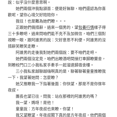
說：似乎沒什麼意思啊。
她們兩個沖我點頷首：便是好無聊，咱們還認為你喜
歡呢，望你心境欠好陪陪你。
我往！也是難為她們瞭。。。
正跟她們倆措辭，過來一個男的，望
包養行情
樣子得
三十多瞭吧，過來問咱們能不克不及加微信，咱們三個對
視瞭一眼，跟阿誰男的說：欠好意思不利便。阿誰男的沒
措辭笑瞭笑走瞭。
阿誰男的走後我對她們兩個說：要不咱們走吧。
她們兩個沒定見，咱們出瞭酒吧間接打車歸瞭黌舍，
到瞭校門口三小我私家手牽手一起溜達歸宿舍樓。
三小我私家越聊越嗨啊真的是，聊著聊著童童推瞭我
一下，我望著她問：怎麼瞭？
她又推瞭我一下指著後面：你快望，那是不是你傢年
夜叔。
團長也望已往，問我：站在那裡的阿誰男的嗎？
我一望，媽呀！是他！
童童說：方年夜叔也來瞭，你望！
我又望瞭望，年夜叔閣下真的是方年夜叔，他們兩個