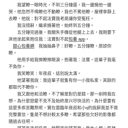
我望瞭一眼時光，不到三分鐘還，我一邊撓他一邊
哭，他忽然不鳴瞭也不動瞭，我也不罵他瞭，屋裡寧靜上
去瞭，他說：對不起法寶我老是讓你受冤枉。
我沒措辭，繼承撓著他，始終到五分鐘。
五分鐘完過後，我關失手機從他腿上上去，我剛要下
床他坐起來抱住我：法寶對不起
包養 app
。
甜心包養網
我抽抽鼻子：好瞭，五分鐘瞭，原諒你
瞭。
他用手給我擦瞭擦眼淚，抱著我：法寶，這輩子我毫
不負你。
我笑瞭笑：年夜叔，話別說太滿。
他望著我說：我這輩子就隻有你一小我私家，其餘的
都取代不瞭你。
我又跟他和洽瞭，不了解是對仍是錯，那一剎時我在
想，為什麼戀愛不克不及始終是兴尽快活的，為什麼要有
這麼多疾苦難熬呢，實在面臨年夜叔和小q的說辭我並不是
完整置信，隻是不想計較太多瞭，希望那些欠好的影像都
隨過去往吧。
望著年夜叔仍是一臉緊張的望著我，我內心想：既然