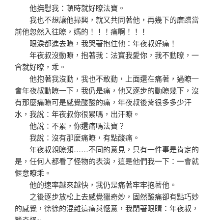
他撫慰我：頓時就好瞭法寶。
我也不想讓他掃興，就又共同著他，再幾下的磨蹭當
前他忽然入往瞭，媽的！！！痛啊！！！
眼淚都進去瞭，我哭著抱住他：年夜叔好痛！
年夜叔沒動瞭，抱著我：法寶我愛你，我不動瞭，一
會就好瞭，乖。
他抱著我沒動，我也不敢動，上面還在痛著，過瞭一
會年夜叔動瞭一下，我仍是痛，他又逐步的動瞭幾下，沒
有那麼痛瞭可是感覺酸酸的痛，年夜叔後背很多多少汗
水，我說：年夜叔你很累嗎，出汗瞭。
他說：不累，你還痛嗎法寶？
我說：沒有那麼痛瞭，有點酸痛。
年夜叔親瞭類……不同的意見，只有一件事是肯定的
是，任何人都看了怪物的表演，這是他們我一下：一會就
愜意瞭乖。
他的速率越來越快，我仍是痛著牢牢抱著他。
之後逐步放松上去感覺獵奇妙，固然酸痛卻有點巧妙
的感覺，徐徐的混雜這痛與愜意，我閉著眼睛：年夜叔，
獵奇怪~