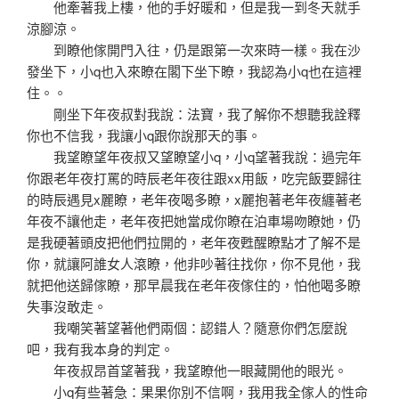
他牽著我上樓，他的手好暖和，但是我一到冬天就手
涼腳涼。
到瞭他傢開門入往，仍是跟第一次來時一樣。我在沙
發坐下，小q也入來瞭在閣下坐下瞭，我認為小q也在這裡
住。。
剛坐下年夜叔對我說：法寶，我了解你不想聽我詮釋
你也不信我，我讓小q跟你說那天的事。
我望瞭望年夜叔又望瞭望小q，小q望著我說：過完年
你跟老年夜打罵的時辰老年夜往跟xx用飯，吃完飯要歸往
的時辰遇見x麗瞭，老年夜喝多瞭，x麗抱著老年夜纏著老
年夜不讓他走，老年夜把她當成你瞭在泊車場吻瞭她，仍
是我硬著頭皮把他們拉開的，老年夜甦醒瞭點才了解不是
你，就讓阿誰女人滾瞭，他非吵著往找你，你不見他，我
就把他送歸傢瞭，那早晨我在老年夜傢住的，怕他喝多瞭
失事沒敢走。
我嘲笑著望著他們兩個：認錯人？隨意你們怎麼說
吧，我有我本身的判定。
年夜叔昂首望著我，我望瞭他一眼藏開他的眼光。
小q有些著急：果果你別不信啊，我用我全傢人的性命