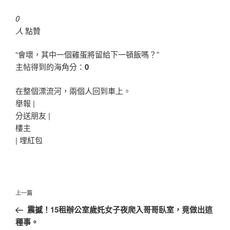
0
人
點贊
“會壞，其中一個雞蛋將留給下一頓飯嗎？”
主帖得到的海角分：
0
在整個漂流河，兩個人回到車上。
舉報 |
分送朋友 |
樓主
|
埋紅包
文
上
上一篇
章
一
震撼！15租辦公室歲奼女子夜爬入哥哥臥室，竟做出這
導
篇
種事。