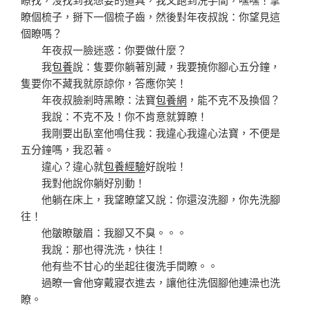
瞭個梳子，掰下一個梳子齒，然後對年夜叔說：你望見這
個瞭嗎？
年夜叔一臉迷惑：你要做什麼？
我
包養
說：隻要你躺著別藏，我要撓你腳心五分鐘，
隻要你不藏我就原諒你，答應你笑！
年夜叔臉剎時黑瞭：法寶
包養網
，能不克不及換個？
我說：不克不及！你不肯意就算瞭！
我剛要出臥室他鳴住我：我違心我違心法寶，不便是
五分鐘嗎，我忍著。
違心？違心就
包養經驗
好說啦！
我對他說你躺好別動！
他躺在床上，我望瞭望又說：你還沒洗腳，你先洗腳
往！
他皺瞭皺眉：我腳又不臭。。。
我說：那也得洗洗，快往！
他有些不甘心的坐起往復洗手間瞭。。
過瞭一會他穿戴寢衣進去，讓他往洗個腳他連澡也洗
瞭。