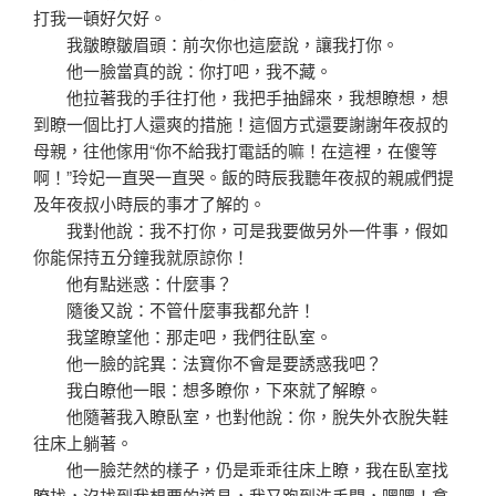
打我一頓好欠好。
我皺瞭皺眉頭：前次你也這麼說，讓我打你。
他一臉當真的說：你打吧，我不藏。
他拉著我的手往打他，我把手抽歸來，我想瞭想，想
到瞭一個比打人還爽的措施！這個方式還要謝謝年夜叔的
母親，往他傢用“你不給我打電話的嘛！在這裡，在傻等
啊！”玲妃一直哭一直哭。飯的時辰我聽年夜叔的親戚們提
及年夜叔小時辰的事才了解的。
我對他說：我不打你，可是我要做另外一件事，假如
你能保持五分鐘我就原諒你！
他有點迷惑：什麼事？
隨後又說：不管什麼事我都允許！
我望瞭望他：那走吧，我們往臥室。
他一臉的詫異：法寶你不會是要誘惑我吧？
我白瞭他一眼：想多瞭你，下來就了解瞭。
他隨著我入瞭臥室，也對他說：你，脫失外衣脫失鞋
往床上躺著。
他一臉茫然的樣子，仍是乖乖往床上瞭，我在臥室找
瞭找，沒找到我想要的道具，我又跑到洗手間，嘿嘿！拿