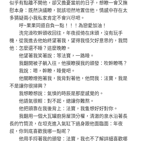
似乎有點離不開他，卻又擔憂當前的日子，想瞭一會又撫
慰本身：既然決議瞭，就該坦然地置信他，情感中存在太
多猜疑兩小我私家肯定不會兴尽吧。
呼~果果同道自負一點！！！為戀愛加油！
洗完澡吹幹頭收回往，年夜叔倚在床頭，沒有玩手
機，從我進去他始終望著我，望得我怪欠好意思的，我問
他：怎麼還不睡？這麼晚瞭。
他望著我笑著說：等法寶，一路睡。
我翻開被子躺入往，他摸瞭摸我的頭發：吹幹瞭嗎？
我說：嗯，幹瞭，睡覺吧。
他關瞭燈抱著我，我背對著他，他問我：法寶，我是
不是讓你很掃興？
我想瞭想說：氣憤的時辰是那麼感覺的。
他語氣很輕：對不起，總讓你難熬。
他把頭靠在我後背上：法寶，我隻想好好對你。
我翻用一個大瓦罐廚房屋頂分權，清澈的泉水沿著長
長的竹筒流，在坦克進入氣缸下過身跟他面臨面：年夜
叔，你到底喜歡我哪一點呢？
他用手捋著我的頭發：法寶，我也不了解詳細喜歡哪