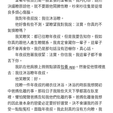
決議瞭原諒他，就不要跟他鬧脾性瞭，吵來吵往隻是徒增
良多煩心傷腦。
我對年夜叔說：我往沐浴瞭。
他好像有些不測，望瞭望我對我說：法寶，你真的不
氣憤瞭嗎？
我笑瞭笑：都已往瞭年夜叔，但是我要告知你，假如
你真的跟他人產生瞭關系，我肯定會藏你一輩子，這輩子
都不會再會你，我仍是那句話沒有恐嚇你，真心話。
年夜叔抱著我很緊：法寶，你信我，我這輩子都不會
丟下你。
我趴在他肩膀上微微點頷首
包養 app
。然後從他懷裡進
去：我往沐浴瞭年夜叔。
他笑瞭笑：好。
找瞭一件年夜叔的襯衣往沐浴，沐浴的時辰我想開初
中爸媽仳離的事，那段日子我險些天天下學都窩在臥室
裡，懼怕聞聲爸媽告知我他們仳離的事。爸媽仳離後我想
的因此後本身的戀愛必定要好好運營，決不會讓我的孩子
受一點點冤枉，面臨年夜叔，我此刻真的沒有方向瞭，我