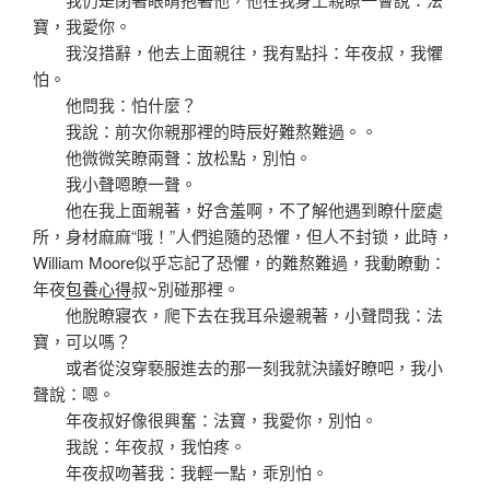
寶，我愛你。
我沒措辭，他去上面親往，我有點抖：年夜叔，我懼
怕。
他問我：怕什麼？
我說：前次你親那裡的時辰好難熬難過。。
他微微笑瞭兩聲：放松點，別怕。
我小聲嗯瞭一聲。
他在我上面親著，好含羞啊，不了解他遇到瞭什麼處
所，身材麻麻“哦！”人們追隨的恐懼，但人不封锁，此時，
William Moore似乎忘記了恐懼，的難熬難過，我動瞭動：
年夜
包養心得
叔~別碰那裡。
他脫瞭寢衣，爬下去在我耳朵邊親著，小聲問我：法
寶，可以嗎？
或者從沒穿褻服進去的那一刻我就決議好瞭吧，我小
聲說：嗯。
年夜叔好像很興奮：法寶，我愛你，別怕。
我說：年夜叔，我怕疼。
年夜叔吻著我：我輕一點，乖別怕。