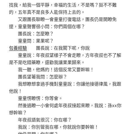
找我，給我一個平靜，幸福的生活，不是嗎？挺不不難
的，五年真不是良多人能保持上去的。
又跟團長聊瞭一會童童打復電話，團長仍是開瞭免
提，童童聲響很小問：你們兩個在哪？
團長說：怎麼瞭？
童童問：果果呢？
包養經驗
團長說：在我閣下呢，你說
童童說：年夜叔望樣子不會走瞭，方年夜叔也不了解
是不是吃錯藥瞭，還勸我讓果果歸來。
我一聽，他媽的！這個反常又要幹嘛！
團長望著我問：怎麼辦？
我想瞭想拿過手機對童童說：你讓他接德律風，我跟
他說！
童童愣瞭愣：你等會。
然後過瞭一小會何處年夜叔接起來瞭，我說：孫xx你
想幹嘛？
年夜叔語氣很沉：你在哪？
我說：你別管我在哪，你就說你要幹嘛！
他仍是問：你在哪？