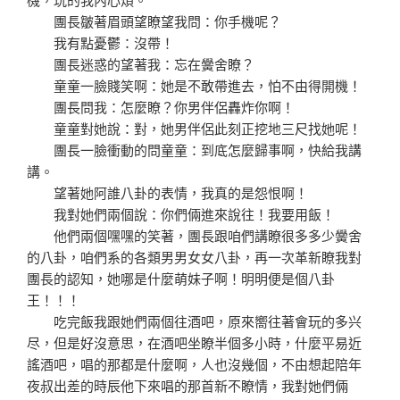
團長皺著眉頭望瞭望我問：你手機呢？
我有點憂鬱：沒帶！
團長迷惑的望著我：忘在黌舍瞭？
童童一臉賤笑啊：她是不敢帶進去，怕不由得開機！
團長問我：怎麼瞭？你男伴侶轟炸你啊！
童童對她說：對，她男伴侶此刻正挖地三尺找她呢！
團長一臉衝動的問童童：到底怎麼歸事啊，快給我講
講。
望著她阿誰八卦的表情，我真的是怨恨啊！
我對她們兩個說：你們倆進來說往！我要用飯！
他們兩個嘿嘿的笑著，團長跟咱們講瞭很多多少黌舍
的八卦，咱們系的各類男男女女八卦，再一次革新瞭我對
團長的認知，她哪是什麼萌妹子啊！明明便是個八卦
王！！！
吃完飯我跟她們兩個往酒吧，原來嚮往著會玩的多兴
尽，但是好沒意思，在酒吧坐瞭半個多小時，什麼平易近
謠酒吧，唱的那都是什麼啊，人也沒幾個，不由想起陪年
夜叔出差的時辰他下來唱的那首新不瞭情，我對她們倆