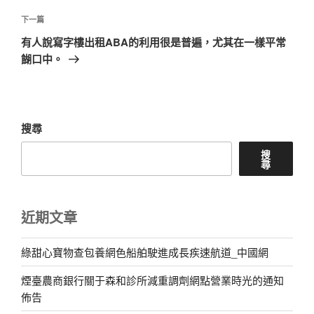
覽
文
章
下
下一篇
一
有人說寫字樓出租ABA的利用很是普遍，尤其在一樣平常
篇
餬口中。
文
章
搜尋
搜
尋
近期文章
綠甜心寶物查包養網色船舶駛進成長疾速航道_中國網
煙臺農商銀行關于森和診所減重調劑網點營業時光的通知
佈告