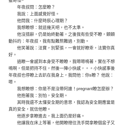
年夜叔問：怎麼瞭？
我說：上面感覺好怪。
他問我：什麼時辰心理期？
我想瞭想：就這幾天吧，也不太準。
他沒措辭，仍是始終動著，之後我有些受不瞭，顫顫
動抖的：年夜叔，我有點難熬難過，別動。
他笑著說：法寶，別緊張，一會就好瞭乖，法寶你真
好。
過瞭一會感到本身受不瞭瞭，我嗯嗯鳴著，實在不想
鳴啊，但是把持不住，然後一陣小快感，。。小快感事後
年夜叔也停瞭上去趴在我身上，我問他：你s瞭？ 他說：
嗯。
我想瞭想：你是不是沒帶阿誰！pregnant瞭怎麼辦？
他抱著我：別怕，安全期。
其時我還不太懂安全期的意思，我認為安全期應當是
真的安全，就信他瞭。
他逐步拿瞭進去，我上面仍是好痛。
他讓我在床上等著，他開瞭燈往洗手間拿瞭個盆子又