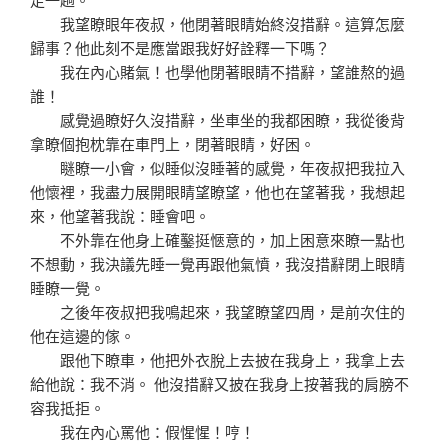
我望瞭眼年夜叔，他閉著眼睛始終沒措辭。這算怎麼
歸事？他此刻不是應當跟我好好詮釋一下嗎？
我在內心賭氣！也學他閉著眼睛不措辭，望誰熬的過
誰！
感覺過瞭好久沒措辭，坐車坐的我都困瞭，我從後背
拿瞭個抱枕靠在車門上，閉著眼睛，好困。
瞇瞭一小會，似睡似沒睡著的感覺，年夜叔把我拉入
他懷裡，我盡力展開眼睛望瞭望，他也在望著我，我想起
來，他望著我說：睡會吧。
不外靠在他身上確鑿挺愜意的，加上困意來瞭一點也
不想動，我決議先睡一覺再跟他氣憤，我沒措辭閉上眼睛
睡瞭一覺。
之後年夜叔把我鳴起來，我望瞭望四周，是前次住的
他在這邊的傢。
跟他下瞭車，他把外衣脫上去披在我身上，我拿上去
給他說：我不消。 他沒措辭又披在我身上按著我的肩膀不
容我抵拒。
我在內心罵他：假惺惺！哼！