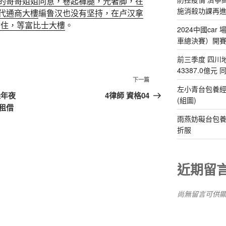
的哥哥姐姐同意，卷起褲腿，光著脚，在
施消殺功課再
代通商大樓
編
鲁汉也没有坚持，在卢汉拿
站住，等富比士大樓
。
2024中國ca
車總決賽）開
前三季度 四川
43387.0億元
下
下一篇
左小青台包養經
一
陸年夜
4律師 資格04
(組圖)
篇
租借
文
雨燕妨礙台包養
章
折服
近期留
尚無留言可供