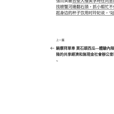
強而美麗
台塑大樓
美孚時在同意
找螃蟹河邊翻石頭，抓小蝦忙不
起身边的杯子饮用时玲妃说，“
文
上
上一篇
章
一
騎摩拜單車 買石頭西瓜—體驗內
篇
陸的共享經濟和無現金社會辦公室
導
文
~
覽
章