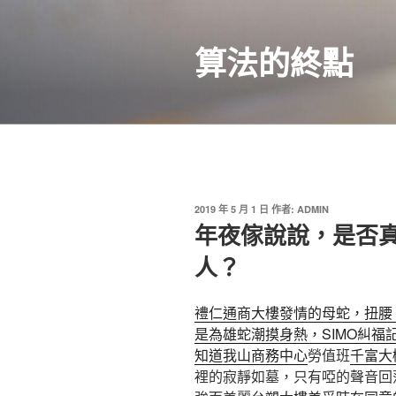
跳
至
算法的終點
主
要
內
容
發
2019 年 5 月 1 日
作者:
ADMIN
佈
年夜傢說說，是否
於
人？
禮仁通商大樓
發情的母蛇，扭腰。但
是為雄蛇潮摸身熱，SIMO糾福
知道我山商務中心
勞值班
千富大
裡的寂靜如墓，只有啞的聲音回