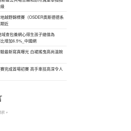
進級
r 場地越野錦標賽（OSDER奧斯德德系
賽期近
地域查包養網心得生孩子總值為
 同比增加6.5%_中國網
驗最新寫真曝光 白裙搖曳高尚溫婉
賽完成首場初賽 高手車技高深令人
言
顯示。