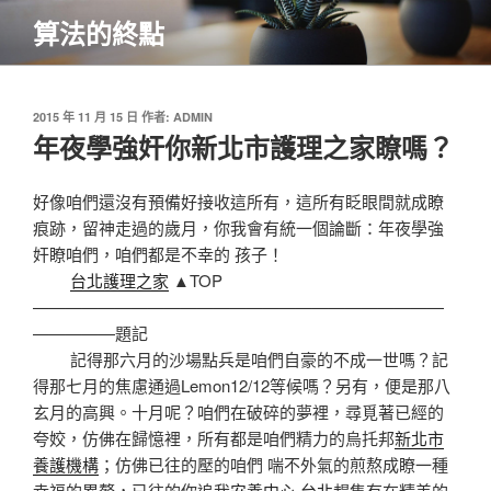
跳
算法的終點
至
主
要
內
發
2015 年 11 月 15 日
作者:
ADMIN
佈
年夜學強奸你新北市護理之家瞭嗎？
容
於
好像咱們還沒有預備好接收這所有，這所有眨眼間就成瞭
痕跡，留神走過的歲月，你我會有統一個論斷：年夜學強
奸瞭咱們，咱們都是不幸的 孩子！
台北護理之家
▲TOP
—————————————————————————
—————題記
記得那六月的沙場點兵是咱們自豪的不成一世嗎？記
得那七月的焦慮通過Lemon12/12等候嗎？另有，便是那八
玄月的高興。十月呢？咱們在破碎的夢裡，尋覓著已經的
夸姣，仿佛在歸憶裡，所有都是咱們精力的烏托邦
新北市
養護機構
；仿佛已往的壓的咱們 喘不外氣的煎熬成瞭一種
幸福的累贅，已往的你追我
安養中心 台北
趕隻有在精美的