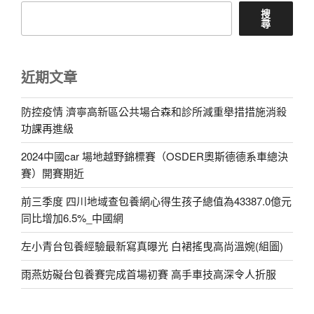
搜
尋
近期文章
防控疫情 濟寧高新區公共場合森和診所減重舉措措施消殺
功課再進級
2024中國car 場地越野錦標賽（OSDER奧斯德德系車總決
賽）開賽期近
前三季度 四川地域查包養網心得生孩子總值為43387.0億元
同比增加6.5%_中國網
左小青台包養經驗最新寫真曝光 白裙搖曳高尚溫婉(組圖)
雨燕妨礙台包養賽完成首場初賽 高手車技高深令人折服