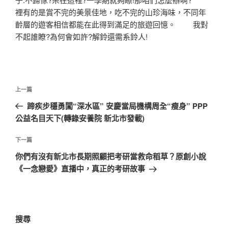
裡有的是賞不完的美景佳地，吃不完的山珍海味，不同年
齡層的遊客相信都能在此得到滿足的旅遊回憶。 我對
不起誰瞭?為何會如許?解鈴還需系鈴人!
文
上
上一篇
章
一
蹄疾步穩勇闖“深水區” 安慶當局機構周全“瘦身” PPP
導
篇
公益名目天下(轉錄安養院 新北市發載)
覽
文
章
下
下一篇
一
你們有沒有新北市長期照顧把考研當救命稻草？原創小說
篇
《一念戀愛》直播中，真正的考研故事
文
章
搜尋