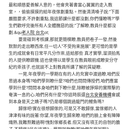
最和順慈愛善解人意的，他會夾著書當心翼翼的走入教
室，，偷偷摸摸的給年夜傢劃重點。然後清清嗓子說:"下面
嚴酷要求,不許劃重點,我這節課什麼都沒劃,你們懂瞭嗎?"學
生們歡呼完後所有人全體醜惡的說:"了解瞭,教員什麼都沒
劃.&qu
老人院 台北
ot;
要是碰到考核課,那就更簡樸瞭,教員把卷子一發,然後
默默的走出瞭西席,任一切人"不受拘束施展".更可憎的是學
生的成就會有日常平凡分作祟,這給那些 真才實學,溜須拍馬
的人提供瞭鍥機.這也使得以是學生在教員眼前成瞭安分守
紀的乖孩子,也就談不上對教員所講了解的質疑瞭.
一晃,年夜學的一學期在有的人的充實中渡過瞭,咱們反
思過本身嗎?咱們學到瞭什麼?咱們也問問傳授們,咱們應當
學到什麼?問問本身咱們剩下瞭什麼,除瞭被猙獰的實際擊的
奄演一息的心,咱們另有什麼?你這時辰還
台北安養機構
會感
到本身是天之嬌子嗎?仍是哪個跳過龍門的鯉魚嗎?
歸傢吧!實在很想歸傢的,可是又不敢歸傢,當傢鄉的人
津津有味的說著:你望,年夜學生歸來瞭.咱們的臉上會有陣陣
熾熱,我難熬難過啊!愧對傢鄉長者,但又沒有項王的自刎的膽
子.不歸傢?呆在這裡?一學期就夠瞭!那咱們怎麼辦啊?