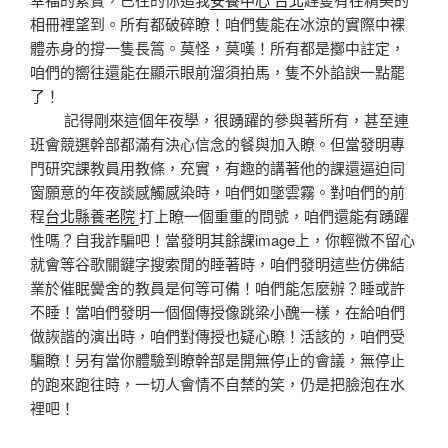
相冊裡望到。所有都破碎瞭！咱們隻能在冰涼的實際中裸
體赤身的撐一隻長篙。莫怪，莫嘆！所有都是擲中註定，
咱們的嚮往還能在顯示眼前溜須拍馬，隻不外諂諛一點罷
了！
記得剛來這個年夜學，很踴躍的參與著所有，甚至連
班會競選幹部都滿有決心信念的餐與加入瞭。但當發明專
門研究課教員用教條，充實，有趣的講著他的課還逼迫同
窗願意的年夜談感觸感染時，咱們如墜雲霧。對咱們的前
程
台北縣養老院
打上瞭一個重重的問號，咱們還能有踴躍
性嗎？自我詐騙吧！當發明其餘課image上，你輕微不留心
就會等谷歌關鍵字搜索閒的睡著時，咱們發明這些仿佛結
業於催眠黌舍的教員是何等可備！咱們能怎麼辦？睡或許
不睡！當咱們發明一個個傳授像跳梁小醜一樣，在給咱們
做詼諧的演出時，咱們對傳授也疑心瞭！活該的，咱們受
騙瞭！另有當你體驗到瞭幹部是開無停止的會議，無停止
的跑來跑往時，一切人會情不自禁的笑，仍是把臉泡在水
裡吧！