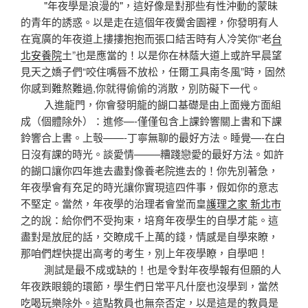
"年夜學是浪漫的"，這好像是對那些有性沖動的蒙昧
的青年的誘惑。以是走在這個年夜黌舍園裡，你發明有人
在寬廣的年夜道上摟摟抱抱而張口結舌時有人冷笑你“老
台
北安養院
土”也是應當的！以是你在林蔭大道上或許早晨望
見天之嬌子們“咬住嘴唇不放松，任爾工具南冬風”時，固然
你感到難熬難過,你就得偷偷的消散，別防礙下一代。
入進龍門，你會發明龍的餬口基礎是由上面幾方面組
成（個體除外）：進修—-僅僅包含上課鈴響關上書和下課
鈴響合上書。上彀——-丁寧無聊的最好方法。睡覺—-在白
日沒有課的時光。談愛情——–糟踐戀愛的最好方法。如許
的餬口讓你四年進去盡對像養老院進去的！你先別著急，
年夜學會有充足的時光讓你實現這四件事，假如你的意志
不堅定。當然，年夜學的治理者會堂而皇
護理之家 新北市
之的說：給你們不受拘束，培育年夜學生的自學才能。這
盡對是放屁的話，交瞭成千上萬的錢，情感是自學來瞭，
那咱們趕快提出高考的考生，別上年夜學瞭，自學吧！
測試是最不成或缺的！也是令對年夜學報有但願的人
年夜跌眼鏡的環節，學生們日常平凡什麼也沒學到，當然
吃喝玩樂除外。這點教員也無奈否定，以是這是的教員是