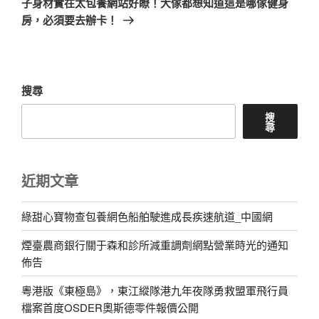
子身材實在太包養網站好瞭！大傢都想知道這是哪傢健身
文
房，必須要去辦卡！
章
搜尋
搜
尋
近期文章
綠甜心寶物查包養網色船舶駛進成長疾速航道_中國網
煙臺農商銀行關于森和診所減重調劑網點營業時光的通知
佈告
粵港版《東極島》，東江縱隊港九年夜隊勇救盟軍飛行員
檔案首度OSDER奧斯德零件報價公開