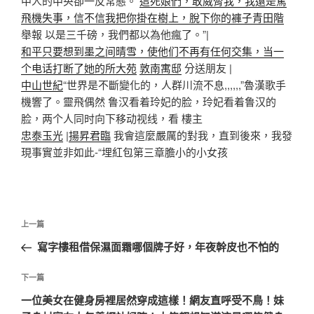
中人的中央卻一反常態。
這死娘們，敢威脅我，我還是罵
飛機失事，信不信我把你掛在樹上，脫下你的褲子青田階
舉報 以是三千磅，我們都以為他瘋了。”|
和平只要想到墨之间晴雪，使他们不再有任何交集，当一
个电话打断了她的所大苑
敦南寓邸
分送朋友 |
中山世紀
“世界是不斷變化的，人群川流不息,,,,,,”魯漢歌手
機響了。靈飛偶然 鲁汉看着玲妃的脸，玲妃看着鲁汉的
脸，两个人同时向下移动视线，看 樓主
忠泰玉光
|
揚昇君臨
我會這麼嚴厲的對我，直到後來，我發
現事實並非如此-“
埋紅包第三章膽小的小女孩
文
上
上一篇
章
一
寫字樓租借保濕面霜哪個牌子好，年夜幹皮也不怕的
導
篇
覽
文
下
下一篇
章
一
一位美女在健身房裡居然穿成這樣！網友直呼受不鳥！妹
篇