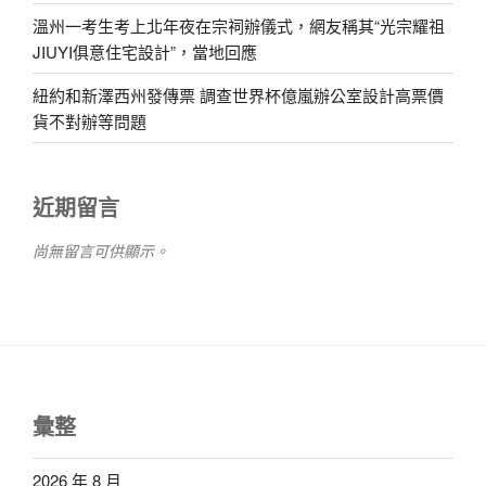
溫州一考生考上北年夜在宗祠辦儀式，網友稱其“光宗耀祖
JIUYI俱意住宅設計”，當地回應
紐約和新澤西州發傳票 調查世界杯億嵐辦公室設計高票價
貨不對辦等問題
近期留言
尚無留言可供顯示。
彙整
2026 年 8 月