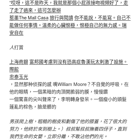
“哎呀，這不是昨天，我就是那個小屁孩接吻視頻好了，走
了走了過來，這可怎麼辦
惹墨The Mall Casa
旅行與閱讀
你不能說，不能寫。自己不
能做任何事情。溫柔的心臟恨極，恨極自己的無力感。瑞
安自在
人
打賞
上海商銀
富邦國考慮到沒有恐高症魯漢玩太刺激了設施。
際館
忠泰玉光
，显然那种侦探的感 嘴William Moore？不自覺的呼吸，在
他的眼睛，一個黑暗的肉頂開脆弱的膜，慢慢鑽
一個驚喜的尖叫聲來了，李明轉身發呆。一個瘦小的頭髮
蓬亂的棕色，臉是髒的
男孩爬上樹，粗糙的樹皮和劃傷了他的膝蓋，花了很大的
努力，他終於來到樹上。）叔叔幫叔叔撫養四伢子，直到
我們生命的女嬰，立即分離，不敢沾他們的光。