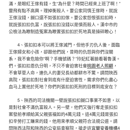
滿，是眼紅王傢有錢，生“為什麼？時間已經來上班了啊！”
靈飛有點不高興。理掉衡殺人。要公家同情王傢時，就說
王傢沒錢，餬口還不如張扣扣傢。要公家怨恨張扣扣時，
就說張扣扣仇富，說張扣扣沒錢以是憤而殺人。漢中市的
公檢法為瞭制造冤案為瞭置張扣扣於死地真是操碎瞭心！
4、張扣扣本可以將王傢滅門，但他手刃仇人後，面臨
王傢婦女和小孩，卻跟他們說，昔時的仇怨與你們沒關
系，我不會危險你“啊？手機號碼？”玲妃紅著臉看著魯漢。
們。張扣扣恩仇分明，不只不會迫害社會
桃園老人照顧
，
不會草菅人命，連仇人的妻兒長幼都耕市不驚。請問陜西
高院，張扣扣對社會到底有什麼迫害性，需求你們化盡心
血马上置他於死地？你們判張扣扣死刑的目標到底安在？
5、陜西的司法機關一壁說張扣扣餬口事業不如意，以
是對社會不滿仇富殺人。另一壁，他們又強行奪走張扣扣
案發前孝順給其父親張福如的4萬元錢。這4萬元錢是張扣
扣辛勞打工賺來的錢，他用來孝順父親符合法規公道。請
問陜西法院和陜西的公安局查察院，搶走這
宜蘭安養機構
4