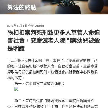
跳
算法的終點
至
主
要
內
發
2019 年 5 月 1 日
作者:
ADMIN
佈
張扣扣案判死刑致更多人草菅人命迫
容
於
害社會，安慶滅老人院門案幼兒被殺
是明證
下,,,,,,哎〜我想什么啊，脏，太脏了。”凌菲律宾拍拍自己
的脸，让自張扣扣不草菅人命，自動投案自首，且系慘受
搾取為母報仇卻被判死刑，這個社會
高雄養護中心
做瞭很
壞的示范。
​​​第一，張扣扣案二審被判死刑；
第二，昔時的張扣扣媽媽被殺案，法院訊斷顯著不
公，已往22年張傢頻頻上告上訪，但昔時枉法裁判制造冤