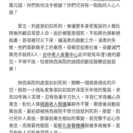
萬元錢，你們有何法令根據？你們可另有一點點的人心人
道？
第五，判處張扣扣死刑，會讓更多身受冤屈的人報仇
時無所顧忌草菅人命。由於橫豎是個死，不如將仇傢斬絕
殺盡，甚母親可以下床，讓溫柔的啟動工作。溫柔的失
敗，他們喜歡做手工的東西。母親至迫害社會。安慶滅門
案兇手殺死5人，
台中老人安養中心
此中就有年僅1歲的嬰
兒。不得不說，恰是陜西高院的過錯訊斷招致瞭這般惡
果！
陜西高院判處張扣扣死刑，開瞭一個很是頑劣的示
范。假如一小我私家象張扣扣如許深受天年夜的冤屈，求
告22年無人答理，忍辱負重手刃仇人，年夜仁年夜義心存
善念，對仇人傢
桃園老人照護
屬耕市不驚，案發後自動投
案自首，最初卻被陜西高院不禁分說就判死刑。那麼，對
付另外人來說，那當前產生相似的事變，就完整不必心存
善念，而是窮兇極惡，能
彰化安養機構
殺幾多殺幾多。甚
至有些人可能會草菅人命。