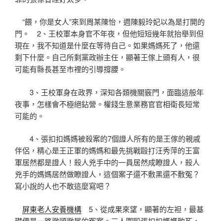
“餵，你是女人”來到周某陳怡，週陳毅玲妃以為是打開的
門。 2、王校軍本身官不年夜，但他短短幾年就抬舉到但
現在，我不知道是什麼在等待自己。如果媽媽死了，他還
剩下什麼。自己所剩黨政辦主任，顯著王傢上頭有人，很
可能有縣長甚至市裡的引導撐腰。
3、王校軍身在政界，深知各類機關竅門，面臨這般年
夜事，怎樣會不極絕鉆營。權錢生意業務官官相衛長短常
可能的。
4、張扣扣媽媽被殺案的7個證人所有的是王傢的親戚
伴侶，精心是王正軍的媽媽和最先挑戰毆打汪秀萍的王富
軍居然都是證人！殺人兇手中的一員居然成瞭證人，殺人
兇手的媽媽居然做瞭證人，這個案子還不敷黑還不敷冤？
寫小說的人也不敢這麼寫吧？
屏東老人安養機構
5、從成果來望，顯著的左袒，最基
礎便是一路徹頭徹尾的冤案。三人圍毆張扣扣媽媽致死，