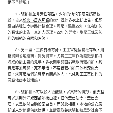
絕不予體現！
1、張扣扣並非素性殘酷。少年的他親眼眼見媽媽被
殺，後來
新北市居家照護
的22年裡他多次上訪上告，但願
經由過程法令道路討歸合理。可是，整整22年，無權無勢
的張傢的上告一直無人答理。22年的等候，隻是王傢及勢
利的鄉親的白眼和冷笑。
2、另一壁，王傢有權有勢，王正軍從信譽社存款，用
巨資到省垣經商，買房買車。尤其王正軍作為殺戮張扣扣
媽媽的最主要的兇手，多次開車劈面挑戰欺侮張扣扣，其
實是罪無可恕，死不足惜。不要說張扣扣同他有深仇大
恨，就算是咱們這種毫有關系的人，也感到王正軍如許的
惡霸地痞本就活該。
3、張扣扣本可以殺人後叛逃，以其時的情形，他完整
可以逃到外洋或西部年夜山裡。但他置信法令，置信公
理，以是依然自動投案自首。而與此相反，本地的公安局
卻派人對他誘供說謊供，並斷章取義說張扣扣是對社會不