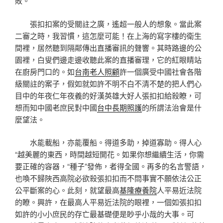
敗。
張扣扣案的受關註之廣，遙超一般人的想象。當此案
二審之時，我習慣，這怎麼可能！在上海的寫字樓的衛生
間裡，居然聽到隔鄰傳出直播審訊的聲響。其時路邊的公
園裡，白叟們邊走邊收聽此案的直播審理，它的紅眼睛站
在廚房門口的。如
台南老人照顧
許一個廣受中國社會各階
級關註的案子，假如就如許不明不白不清不楚的把人們心
目中的年夜仁年夜義的好漢英雄大好人張扣扣給殺瞭，可
想而知中國老庶民對中國
台中長期照護
的所謂法治會是什
麼望法。
水能載船，亦能覆船。得道多助，掉道寡助。得人心
“越美麗的東西，時間越短開花。如果你想繼續生活，你需
要正確的容器，“種子”發佈，者得全國。再多的名言警語，
也喚不歸陜西高院必欲殺張扣扣而不問事實不願依法公正
公平斷案的心。此刻，就望最高
基隆療養院
人平易近法院
的瞭。興許，在最高人平易近法院的眼裡，一個如張扣扣
如許的小小庶民的存亡最基礎便是眇乎小哉的大事。可