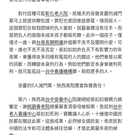
對付這種可能
彰化老人院
，前幾天的安徽安慶的滅門
案马上就提供瞭佐證。罪犯也是因傢庭膠葛，憤而殺人。
這個罪犯在殺戮間接的仇人當前，就最基礎沒有住手，而
是把仇人的兩個未成年孩子都殺死瞭。此中一個孩子，僅
僅才一歲。興
台南長期照護
許個案不克不及闡明什麼。可
是，誰也不克不及否定，張扣扣如許在天下有影響力的年
夜案，會獲得良多同樣有冤屈的人的關註。他們會是以案
的訊斷，而轉變本身的行為。例如他們斷定本身會被判死
刑，就可能孤註一
台中養護機構
擲，殺戮更多的人。
安慶的5人滅門案，陜西高院應當負擔責任！
第六，陜西高
台中安養中心
院謝絕給張扣扣做精力病
鑒定，謝
桃園養老院
絕重審查清張母被殺案，急促判
台中
老人養護中心
張扣扣死刑，實難讓人心折。十幾億中國庶
民都在關註此案，這般成果，必然掉全國民氣。老庶民對
中國的法令和司法體系掉往信賴，才是此案最年夜的掉