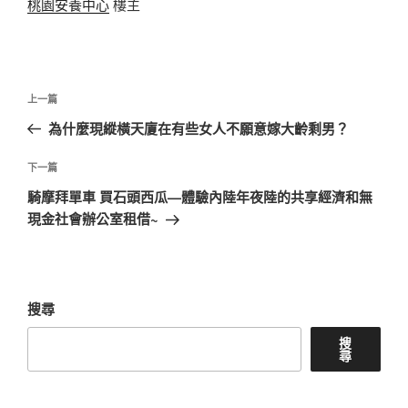
桃園安養中心
樓主
文
上
上一篇
章
一
為什麼現縱橫天廈在有些女人不願意嫁大齡剩男？
導
篇
覽
文
下
下一篇
章
一
騎摩拜單車 買石頭西瓜—體驗內陸年夜陸的共享經濟和無
篇
現金社會辦公室租借~
文
章
搜尋
搜
尋