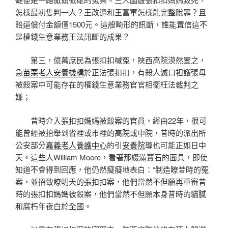
怎樣最初隻判一人？王改過和王富軍怎樣能完整脫罪？且
賠還償付金額僅1500元。這般畸形的訊斷，誰能置信這不
是權錢生意業務王法訊斷的成果？
第三，億萬庶民為張扣扣喊冤，陜西高院漠然置之，
急
苗栗老人安養機構
於正法張扣扣，有殺人滅口袒護張母
被殺案中可能存在的權錢生意業務官官相衛枉法裁判之
嫌；
昔時介入張扣扣媽媽被殺案的官員，經由22年，很可
能曾經被抬舉到省裡或市裡的高院或中院，昔時的派出所
公安部分
嘉義老人養護中心
的引
安養院
導也可能正如日中
天。這些人William Moore，看著那綴滿寶石的面具，即使
知道不會得到回應，他仍然癡癡地表白：“制造瞭昔時的冤
案，並招致瞭明天的張扣扣案，他們當然不但願再重審昔
時的張扣扣媽媽被殺案，他們當然不但願本身昔時的貓膩
和腐朽年夜白於全國。