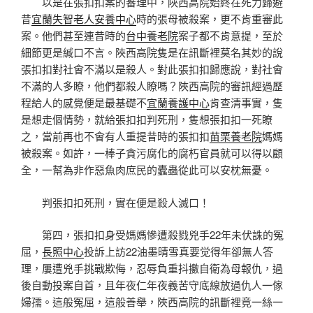
以是在張扣扣案的審理中，陜西高院始終在死力歸避
昔
宜蘭失智老人安養中心
時的張母被殺案，更不肯重審此
案。他們甚至連昔時的
台中養老院
案子都不肯意提，至於
細節更是緘口不言。陜西高院隻是在訊斷裡莫名其妙的說
張扣扣對社會不滿以是殺人。對此張扣扣歸應說，對社會
不滿的人多瞭，他們都殺人瞭嗎？陜西高院的審訊經過歷
程給人的感覺便是最基礎不
宜蘭養護中心
肯查清事實，隻
是想走個情勢，就給張扣扣判死刑，隻想張扣扣一死瞭
之，當前再也不會有人重提昔時的張扣扣
苗栗養老院
媽媽
被殺案。如許，一棒子貪污腐化的腐朽官員就可以得以顧
全，一幫為非作惡魚肉庶民的蠹蟲從此可以安枕無憂。
判張扣扣死刑，實在便是殺人滅口！
第四，張扣扣身受媽媽慘遭殺戮兇手22年未伏誅的冤
屈，
長照中心
投訴上訪22油墨晴雪真要觉得年卻無人答
理，屢遭兇手挑戰欺侮，忍辱負重抖擻自衛為母報仇，過
後自動投案自首，且年夜仁年夜義苦守底線放過仇人一傢
婦孺。這般冤屈，這般善舉，陜西高院的訊斷裡竟一絲一