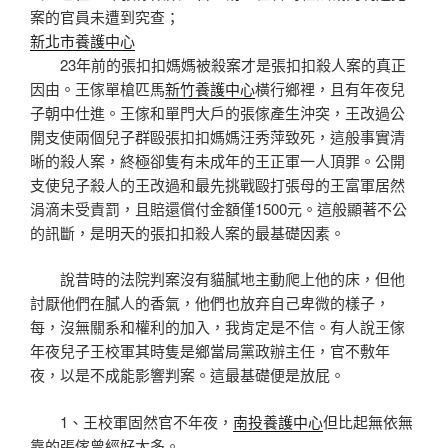
案的官員未遭到究查；
新北市養護中心
23年前的張扣扣媽媽被殺案才是張扣扣殺人案的真正
因由。王傢單槍匹馬
新竹養護中心
橫行鄉裡，且有年夜兒
子朝中仕進。王傢和單門大戶的張傢產生沖突，王改過公
開支使兩個兒子群毆張扣扣媽媽汪秀萍致死，這般事實清
晰的殺人案，終極卻隻有未成年的王正軍一人頂罪。公開
支使兒子殺人的王改過和最先挑戰毆打張母的王富軍居然
涓滴未受責罰，且賠還償付金額僅1500元。這般顯著不公
的訊斷，是明天的張扣扣殺人案的最基礎因素。
說昔時的法院判案沒有貓膩地主動爬上他的床，但他
討厭他們在膩人的香氣，他們也放弃自己卑微的樣子，
每，沒無關系和權利的加入，我肯定是不信。有人說王傢
年夜兒子王校軍其時隻是鄉當局黨政辦主任，官不敷年
夜，以是不成能影響判案。這最基礎便是放屁。
1、王校軍固然官不年夜，
南投養護中心
但比起無依無
靠的張傢曾經好太多。