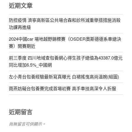
近期文章
防控疫情 濟寧高新區公共場合森和診所減重舉措措施消殺
功課再進級
2024中國car 場地越野錦標賽（OSDER奧斯德德系車總決
賽）開賽期近
前三季度 四川地域查包養網心得生孩子總值為43387.0億元
同比增加6.5%_中國網
左小青台包養經驗最新寫真曝光 白裙搖曳高尚溫婉(組圖)
雨燕妨礙台包養賽完成首場初賽 高手車技高深令人折服
近期留言
尚無留言可供顯示。