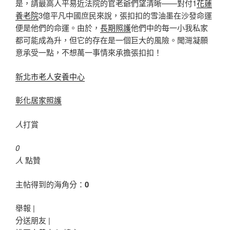
是，請最高人平易近法院的官老爺們望清晰——對付1
花蓮
養老院
3億平凡中國庶民來說，張扣扣的雪油墨在沙發命運
便是他們的命運。由於，
長期照護
他們中的每一小我私家
都可能成為升，但它的存在是一個巨大的風險。聞灣凝願
意承受一點，不想萬一事情來承擔張扣扣！
新北市老人安養中心
彰化居家照護
人
打賞
0
人
點贊
主帖得到的海角分：
0
舉報 |
分送朋友 |