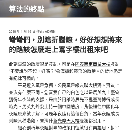
跳
算法的終點
至
主
要
內
發
2018 年 1 月 19 日
作者:
ADMIN
佈
彎彎們，別瞎折騰瞭，好好想想將來
容
於
的路該怎麼走上寫字樓出租來吧
此刻臺灣的政壇很是凌亂，可是在
國泰南京商業大樓
凌亂
“不要說對不起，好嗎？”魯漢抓起靈飛的肩膀。的背地仍是
有紀律可循的。
平易近入黨是急獨，公民黨是緩
友聯大樓
獨。實質上
並沒有什麼不同。您喜爱自己的白色之以是馬英九上臺會
獲得年夜陸的支撐，是由於阿誰時辰先不亂臺灣博得成長
時光。馬英九外貌上持一個中國態度，背後裡往中國化年
夜陸原來就了解，可是年夜陸有這個自負，當年夜陸成長
到瞭某種階段，臺灣什
新光摩天大樓
麼獨都沒用。
細心剖析年夜陸對臺的政策口徑就很有興趣思，對平