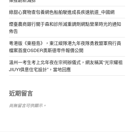
綠甜心寶物查包養網色船舶駛進成長疾速航道_中國網
煙臺農商銀行關于森和診所減重調劑網點營業時光的通知
佈告
粵港版《東極島》，東江縱隊港九年夜隊勇救盟軍飛行員
檔案首度OSDER奧斯德零件報價公開
溫州一考生考上北年夜在宗祠辦儀式，網友稱其“光宗耀祖
JIUYI俱意住宅設計”，當地回應
近期留言
尚無留言可供顯示。