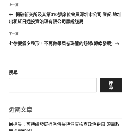
文
上
上一篇
章
一
揭破新交所及其第010號席位會員深圳市公司 登記 地址
導
篇
出租紅日通投資治理有限公司黑說謊局
覽
文
章
下
下一篇
一
七徐慶儀夕整形，不再做顰眉卷珠簾的怨婦(轉錄發載)
篇
文
章
搜尋
搜
尋
近期文章
尚達曼：可持續發展遇秀傳醫院健康檢查政治逆風 須靠政
策推創新減排