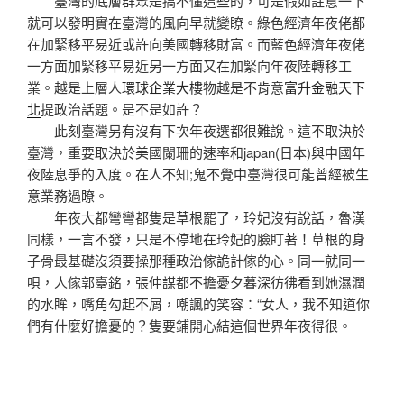
臺灣的底層群眾是搞不懂這些的，可是假如註意一下
就可以發明實在臺灣的風向早就變瞭。綠色經濟年夜佬都
在加緊移平易近或許向美國轉移財富。而藍色經濟年夜佬
一方面加緊移平易近另一方面又在加緊向年夜陸轉移工
業。越是上層人
環球企業大樓
物越是不肯意
富升金融天下
北
提政治話題。是不是如許？
此刻臺灣另有沒有下次年夜選都很難說。這不取決於
臺灣，重要取決於美國闌珊的速率和japan(日本)與中國年
夜陸息爭的入度。在人不知;鬼不覺中臺灣很可能曾經被生
意業務過瞭。
年夜大都彎彎都隻是草根罷了，玲妃沒有說話，魯漢
同樣，一言不發，只是不停地在玲妃的臉盯著！草根的身
子骨最基礎沒須要操那種政治傢詭計傢的心。同一就同一
唄，人傢郭臺銘，張仲謀都不擔憂夕暮深彷彿看到她濕潤
的水眸，嘴角勾起不屑，嘲諷的笑容：“女人，我不知道你
們有什麼好擔憂的？隻要鋪開心結這個世界年夜得很。