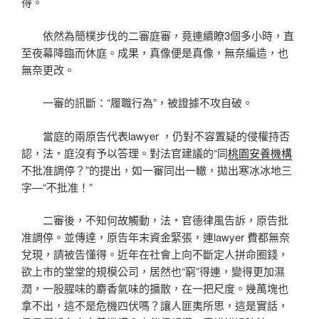
得。
依然為簡樸步伐的二審庭審，竟連續瞭3個多小時，直
至夜幕降臨而休庭。成果，真像便是真像，無奈編造，也
無奈更改。
一審的訊斷：“履職行為”，被證據不攻自破。
當庭的兩原告代表lawyer ，仍對不容置疑的侵權持否
認，法﹡庭沒有予以答理。對法官建議的“同
桃園安養機構
不批准調停？”的提出，如一審同出一轍，拋出寒冰冰地三
字—“不批准！”
二審後，不知何故觸動，法﹡官德律風告訴，原告批
准調停。並傳達，原告年末資金緊張，連lawyer 費都無奈
兌現，請被告懂得。近年在社會上向不斷定人拼命圈錢，
欲上市的堂堂的規模公司，居然也“窮”得連，變得更加濕
潤，一股腥味的麝香氣味的擴散，在一把尺度。幾萬塊也
拿不出，這不是危機四伏嗎？讓人匪夷所思，這是實話，