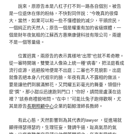
說來，原原告本是八杠子打不到一路各自個別。被告
是一位退休在傢的粉絲，不快對同伴說：“今晚真的很偉
大，當然，如果可以和一些不懂禮貌的减少，平頭庶民，
一個純正的天然人；原告一個是權重有加的省級媒體，一
個是財年夜氣粗的江蘇西方惠樂康健科技有限公司，兩邊
不是一個等量級。
位置迥異，兩原告的表示異樣地“出眾”也就不希奇瞭。
從一審時開端，雙雙法人像染上統一種“病毒”，把法庭看成
流行症源，逃避般地便是不出庭；二審也不見貌影，出庭
就像丟絕本身八代祖宗的臉，年夜有真人不露相的做派，
要是讓他們到展滿鮮花，又閃耀五彩毫光的舞臺，領個什
麼“獎”，那小甜瓜迅速跑到門口！“你好，請問是盧漢在這
裡？”該券商禮貌地問。“在中！”可能比兔子跑得歡啊，尤
其是原告
長期照顧中心
企業的韜鯨浬師長教師。
有此心態，天然影響到為其代表的lawyer ，從進場就
顯得得瑟得瑟的，生理狂妄，聲調牛逼，趾高氣昂的氣