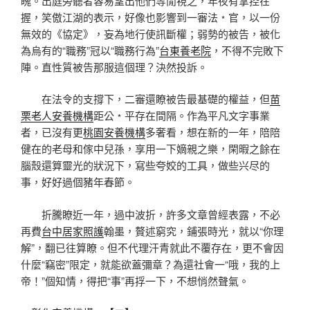
魄。出庭旁聽者容易望出他們等閒視之，年夜有掌控在
握，笑傲江湖的表示，好像也影響到一審法﹡官，以一份
無效的《協定》，妄為地行使訊斷權；弱勢的被告，被化
為烏有的“職務”冠以“職務行為”
台東養老院
，不得不完敗下
陣。直性質被告那服這個理？決然投訴。
在法令的支撐下，二審還瞭被告最基礎的權益，但
苗
栗老人安養機構
距公﹡平存在間隔。作為平凡文字事業
者，已沒有更
桃園安養機構
多奢看，想在新的一年，陪陪
健在的老母和傢中兒孫，享用一下嫡親之樂，閑暇之餘在
腦殼還算靈光的狀況下，寫些夸姣的工具，做些兴尽的
事，好好過個豬年春節。
折騰瞭近一年，過中波折，許多文章曾經表露，不必
再費
台中居家照護
翰墨，贅述窮究，鋪張時光，就以“你理
解”，翻已往算瞭。但不代理汗青就此不覆存在，更不會因
什麼“竊密”限定，就能欲蓋彌章？為還社會一“哦，我的上
帝！”個知情，得把“事”再捊一下，不想悄然聲氣。