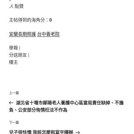
人
點贊
主帖得到的海角分：
0
宜蘭長期照護
台中養老院
舉報 |
分送朋友 |
樓主
文
上
上一篇
章
一
湖北省十堰市鄖陽老人養護中心區當局責任缺掉、不擔
導
篇
負、公安部分徇情枉法不作為
覽
文
章
下
下一篇
一
兒子很怯懦 我該怎麼租寫字樓辦