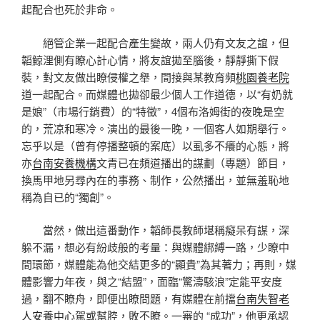
起配合也死於非命。
絕管企業一起配合產生變故，兩人仍有文友之誼，但
韜鯨浬側有瞭心計心情，將友誼拋至腦後，靜靜撕下假
裝，對文友做出瞭侵權之舉，間接與某教育頻
桃園養老院
道一起配合。而媒體也拋卻最少個人工作道德，以“有奶就
是娘”（市場行銷費）的“特徵”，4個布洛姆街的夜晚是空
的，荒凉和寒冷。演出的最後一晚，一個客人如期舉行。
忘乎以是（曾有停播整頓的案底）以虱多不癢的心態，將
亦
台南安養機構
文青已在頻道播出的謀劃（專題）節目，
換馬甲地另尋內在的事務、制作，公然播出，並無羞恥地
稱為自已的“獨創”。
當然，做出這番動作，韜師長教師堪稱癡呆有謀，深
躲不漏，想必有紛歧般的考量：與媒體綁縛一路，少瞭中
間環節，媒體能為他交結更多的“顯貴”為其著力；再則，媒
體影響力年夜，與之“結盟”，面臨“驚濤駭浪”定能平安度
過，翻不瞭舟，即便出瞭問題，有媒體在前擋
台南失智老
人安養中心
駕或幫腔，敗不瞭。一審的 “成功”，他更承認