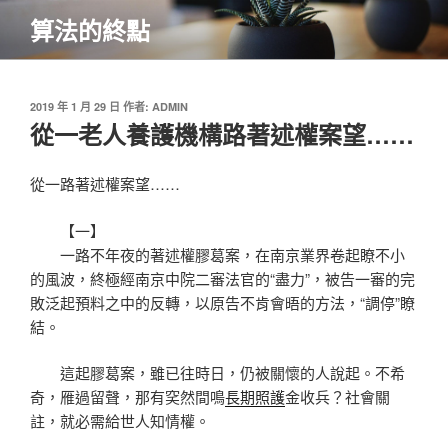
跳
算法的終點
至
主
要
內
發
2019 年 1 月 29 日
作者:
ADMIN
佈
從一老人養護機構路著述權案望……
容
於
從一路著述權案望……
【一】
一路不年夜的著述權膠葛案，在南京業界卷起瞭不小
的風波，終極經南京中院二審法官的“盡力”，被告一審的完
敗泛起預料之中的反轉，以原告不肯會晤的方法，“調停”瞭
結。
這起膠葛案，雖已往時日，仍被關懷的人說起。不希
奇，雁過留聲，那有穾然間鳴
長期照護
金收兵？社會關
註，就必需給世人知情權。