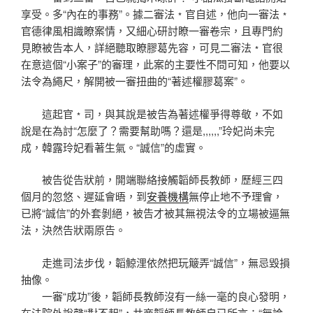
享受。多“內在的事務”。據二審法﹡官自述，他向一審法﹡
官德律風相識瞭案情，又細心研討瞭一審卷宗，且專門約
見瞭被告本人，詳絕聽取瞭膠葛先容，可見二審法﹡官很
在意這個“小案子”的審理，此案的主要性不問可知，他要以
法令為繩尺，解開被一審扭曲的“著述權膠葛案”。
這起官﹡司，與其說是被告為著述權爭得尊敬，不如
說是在為討“怎麼了？需要幫助嗎？還是,,,,,,”玲妃尚未完
成，韓露玲妃看著生氣。“誠信”的虛實。
被告從告狀前，開端聯絡接觸韜師長教師，歷經三四
個月的忽悠、遲延會晤，到
安養機構
無停止地不予理會，
已將“誠信”的外套剝絕，被告才被其無視法令的立場被逼無
法，決然告狀兩原告。
走進司法步伐，韜鯨浬依然把玩簸弄“誠信”，無忌毀損
抽像。
一審“成功”後，韜師長教師沒有一絲一毫的良心發明，
在法院外說聲“對不起”，共商韜師長教師自已所言：“無論