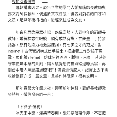
彰化安養機構
【二】
邏輯講求因果。原告企業的掌門人韜鯨嗨師長教師與
亦文青師長教師，偶遇於某次會議。後者對前者的口才和
文章，是豎年夜拇指的，後經來往成為文友。
年夜凡面臨民眾排場，魁偉富態，人到中年的韜師長
教師，戴著標志性眼鏡，頗有成熟有謀，在舞臺上手持發
話器，頗有沾染力地激揚陳詞，有七步之才的范兒，對
internet＋古代營銷橫式信手撿來，把康養工作對接下馬
雲、馬化騰internet，仿佛阿裡巴巴、騰迅、京東，昔時的
守業便是本身的此刻，讓人感覺您們投資錯過瞭馬雲，再
別
台中老人照顧
錯過瞭“我”！演講煽情感人，記實上去不需
收拾整頓亦成一篇文章，且善作詩賦詞，很有文明。
那年春節大年節之夜，迎著新年鐘聲，韜師長教師激
發詩興，微信發來詞一首：
《卜算子•詠梅》
冰天雨中開，淺笑待春到。縱知寥落碾作塵，不忘把