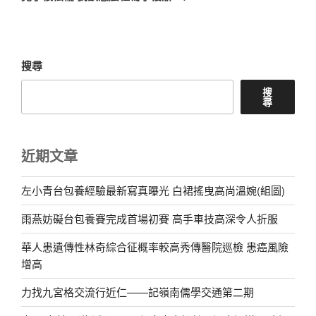
篇
文
章
搜尋
搜
尋
近期文章
左小青台包養經驗最新寫真曝光 白裙搖曳高尚溫婉(組圖)
雨燕妨礙台包養賽完成首場初賽 高手車技高深令人折服
華人患遺傳性林奇綜合征概率較高秀傳醫院巡檢 患癌風險
增高
力找九宮格交流行近仁——記嶺南儒學交通第二期