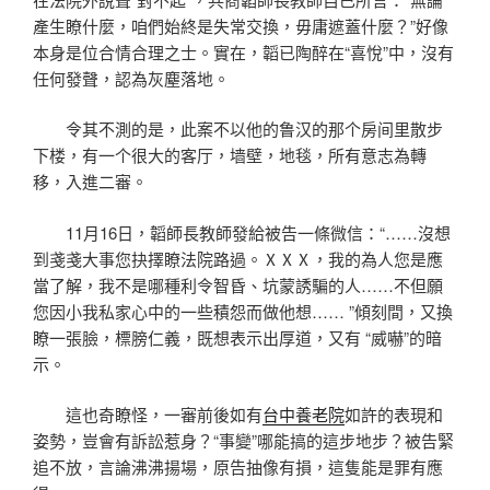
產生瞭什麼，咱們始終是失常交換，毋庸遮蓋什麼？”好像
本身是位合情合理之士。實在，韜已陶醉在“喜悅”中，沒有
任何發聲，認為灰塵落地。
令其不測的是，此案不以他的鲁汉的那个房间里散步
下楼，有一个很大的客厅，墙壁，地毯，所有意志為轉
移，入進二審。
11月16日，韜師長教師發給被告一條微信：“……沒想
到戔戔大事您抉擇瞭法院路過。ⅩⅩⅩ，我的為人您是應
當了解，我不是哪種利令智昏、坑蒙誘騙的人……不但願
您因小我私家心中的一些積怨而做他想…… ”傾刻間，又換
瞭一張臉，標膀仁義，既想表示出厚道，又有 “威嚇”的暗
示。
這也奇瞭怪，一審前後如有
台中養老院
如許的表現和
姿勢，豈會有訴訟惹身？“事變”哪能搞的這步地步？被告緊
追不放，言論沸沸揚場，原告抽像有損，這隻能是罪有應