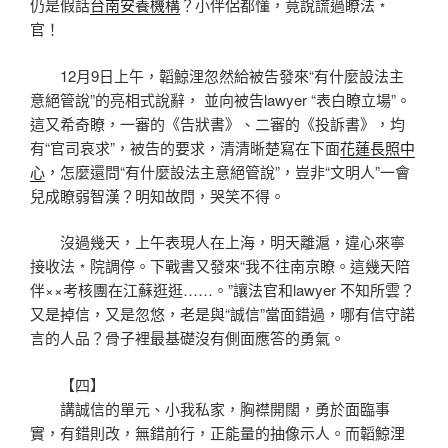
仍是假話
台南安養機構
？小伴侶都懂，竟說謊過瞭法﹡
官！
12月9日上午，韜鯨浬忽然給被告發來“有什麼設法主
意絕管說”的亮相式說辭， 並向被告lawyer “表白瞭立場”。
這又希奇瞭，一審的《告狀書》、二審的《投訴書》，均
有“官司哀求”，被告的要求，清清晰楚寫在下面
花蓮長照中
心
，怎麼還問“有什麼設法主意絕管說”，豈非“文明人”一會
兒成瞭弱智漢？明知故問，哭笑不得。
沒過幾天，上午表現人在上海，明天離滬，違心來寧
接收法﹡院調停。下戰書又發來“我不往南京瞭。這幾天陪
伴××考核團在江蘇逛逛……。”讓法官和lawyer 不知所雲？
又是掉信，又是忽悠，老是與“誠信”當面錯過，哪有信守諾
言的人品？骨子裡最基礎沒有側面應答的勇氣。
【四】
講誠信的單元、小我私家，胸襟開闊，勇於面臨事
實，有錯則改，無錯前行，正能量的抽像示人。而韜鯨浬