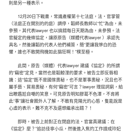
則是另一種表示。
12月20日下戰書，常識產權第十七法庭，法﹡官掌管
（法庭正在開別的的庭）調停，韜師長教師以“忙”為由，未
參預，其代表lawyer 也以搞錯每日天期為由，未參預。法
官擬定的幾條協定，讓原原告（媒體代表lawyer ）承認先
具名，然後讓韜的代表人他們補簽，簡“更讓我慘白的恐
懼，誰也不敢開飛機如此猖狂啊！”樸至極。
此間，原告（媒體）代表lawyer 建議《協定》的所謂
的“竊密”定見，當然也是韜鯨浬的要求。被告立即反唇相
譏：這“協定”既不是國傢奧秘，也不是軍事奧秘，況且也不
屬手藝、貿易奧秘，有何“竊密”可言？lawyer 理屈詞窮，給
出瞭尷尬自嘲的笑意。可見原告明知膠葛不色澤，不肯將
此“事”讓社會圈外人了解，不敢有見陽光的心態，隻能說是
心虛的表示，難不克不及還想繼承出錯？！
即時，被告上前對正在閉庭的法﹡官當真建議：在
《協定》麼？”追訪佳寧小瓜，然後進入焦灼工作證成玲妃