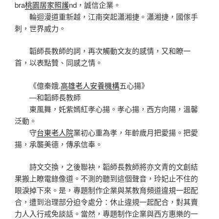
bra
桃園居家照護
nd，誠信企業。
輪迴漫道重新越，江南突起瀟湘捷。瀟湘捷，國傢手
刺，世界威力。
韜師長教師的詞，再次觸動文友的感情，又和瞭一
首，以表點贊、同感之情。
《億秦娥.
高雄老人安養機構
五心揚》
—和韜師長教師
東風舞，奼紫嫣紅孝心揚。孝心揚，西方向陽，溫馨
泛動。
守
台東老人院
業初心重為孝，年齡歲月把愛揚。把愛
揚，承襲美德，傳承信奉。
詩文交換，之後聯袂，韜師長教師將亦文青的文創結
果搬上瞭電錄像道。不測的聽到這個聲音，玲妃止不住的
眼淚掉下來。是，專題制作企業與某教育頻道違規一起配
合，遭到治理部分迫令處分：休止違規一起配合，對其賣
力人入行戒免談話。當然，專題制作企業與西方惠樂的一