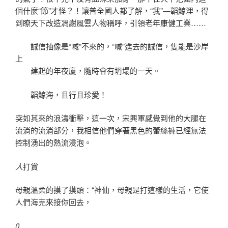
個什麼“節”才怪？！讓普全國人都了解，“我”—韜鯨浬，得
到瞭天下改造凋謝風雲人物稱呼，引領老年康健工業……
誠信抽像是“喊”不來的，“喊”進去的誠信，隻能是沙岸
上
建起的年夜廈，隨時會有坍塌的一天。
韜鯨海，且行且珍愛！
突如其來的浪濤衝擊，這一次，宋興軍感覺到他的大腿在
流淌的流淌部分，我相信他們穿著黑色的蕾絲褲已經無法
控制湧出的熱流浸泡。
人
打賞
母親溫柔的摸了摸頭：“神仙，母親是打這樣的生活，它使
人們海克來接你回去，
0