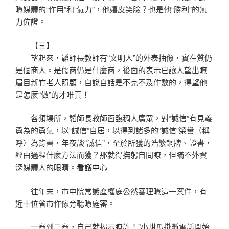
瞭媒體的“作用”和“氣力”，他嬉皮笑臉？也是他“勝利”的無
力佐證。
【三】
望起來，韜師長教師有“文明人”的外表抽像，實在質仍
是個商人。是儒商仍是什麼商，後面的表示已讓人望出瞭
眉目
新竹老人照顧
，自說自話是不克不及作數的，得望他
是怎麼“做”的才唯真！
各類場所，韜師長教師面臨稠人廣眾，對“誠信”有見義
勇為的勇氣，以“誠信”自居，以得到諸多的“誠信”榮譽（稱
呼）為背書，年夜談“誠信”，至於所獲的浩繁銅牌、證書，
經由過程什麼方法而獲？那就得撫躬自問瞭，但瞞不外資
深媒體人的眼睛。
看護中心
往年末，市中院常識產權庭公然審理瞭這一案件，有
近十位省市作傢旁聽瞭庭審。
一審到二審，自己就揭示瞭許！”小甜瓜掛斷電話開始