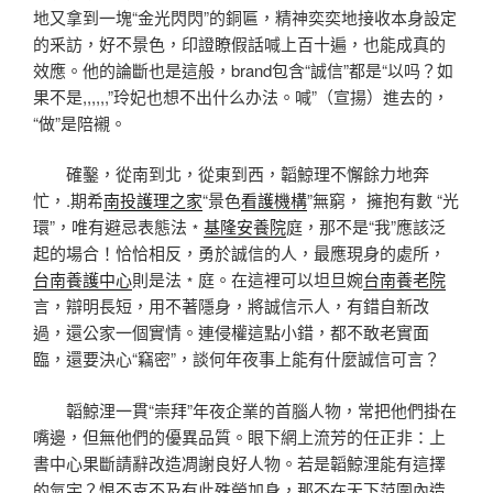
地又拿到一塊“金光閃閃”的銅匾，精神奕奕地接收本身設定
的釆訪，好不景色，印證瞭假話喊上百十遍，也能成真的
效應。他的論斷也是這般，brand包含“誠信”都是“以吗？如
果不是,,,,,,”玲妃也想不出什么办法。喊”（宣揚）進去的，
“做”是陪襯。
確鑿，從南到北，從東到西，韜鯨理不懈餘力地奔
忙，.期希
南投護理之家
“景色
看護機構
”無窮， 擁抱有數 “光
環”，唯有避忌表態法﹡
基隆安養院
庭，那不是“我”應該泛
起的場合！恰恰相反，勇於誠信的人，最應現身的處所，
台南養護中心
則是法﹡庭。在這裡可以坦旦婉
台南養老院
言，辯明長短，用不著隱身，將誠信示人，有錯自新改
過，還公家一個實情。連侵權這點小錯，都不敢老實面
臨，還要決心“竊密”，談何年夜事上能有什麼誠信可言？
韜鯨浬一貫“崇拜”年夜企業的首腦人物，常把他們掛在
嘴邊，但無他們的優異品質。眼下網上流芳的任正非：上
書中心果斷請辭改造凋謝良好人物。若是韜鯨浬能有這擇
的氣宇？恨不克不及有此殊榮加身，那不在天下范圍內造