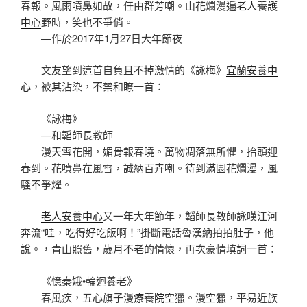
春報。風雨噴鼻如故，任由群芳嘲。山花爛漫遍
老人養護
中心
野時，笑也不爭俏。
—作於2017年1月27日大年節夜
文友望到這首自負且不掉激情的《詠梅》
宜蘭安養中
心
，被其沾染，不禁和瞭一首：
《詠梅》
—和韜師長教師
漫天雪花開，媚骨報春曉。萬物凋落無所懼，抬頭迎
春到。花噴鼻在風雪，誠納百卉嘲。待到滿園花爛漫，風
騷不爭燿。
老人安養中心
又一年大年節年，韜師長教師詠嘆江河
奔流“哇，吃得好吃飯啊！”掛斷電話魯漢納拍拍肚子，他
說。，青山照舊，歲月不老的情懷，再次豪情填詞一首：
《憶秦娥•輪迴養老》
春風疾，五心旗子漫
療養院
空獵。漫空獵，平易近族