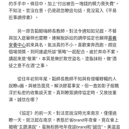
的手手中。條目中，加上“付出被告一塊錢的精力喪失費”。
不知法﹡官沒在意，仍是疏忽瞭這句話，竟沒寫入《平易
近事調停書》。
另一原告韜鯨嗨師長教師，對法令通知如兒戲，不餐
與加入庭審倒也罷瞭，連解脫訴訟的調停協定也賴得
嘉義
安養中心
前來具名，氣派真的不小。喜歡東奔西跑，趕這
個場領獎，到阿誰處所談“策略”一起配合，疲於奔命不累。
講起來是“敬業”，本質是樂於欺世盜名、塗脂抹粉，做“酒
徒之意不在酒”之事。
從往年初到年尾，韜師長教師不知與有侵權轇轕的人
說瞭u遍，與被告面見，解決膠葛事宜，但一直如影子般飄
浮於私密的收集談天室，真到瞭簽調停協定時，又故技重
演，誠信在哪？
《協定》的前一天，對法官說沒時光來南京，僅僅過
瞭一天，就泛起在南京，表態於省brand年夜會，竟在會上
揭曉“主題演說”，毫無粉飾地年夜談brand和“誠信”，美滋滋