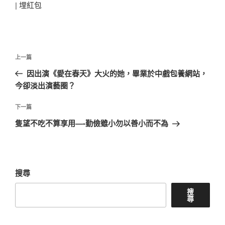
|
埋紅包
文
上
上一篇
章
一
因出演《愛在春天》大火的她，畢業於中戲包養網站，
導
篇
今卻淡出演藝圈？
覽
文
章
下
下一篇
一
隻望不吃不算享用—-勤儉雖小勿以善小而不為
篇
文
章
搜尋
搜
尋