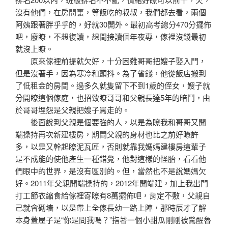
沒有他們，在房間裏，等飯吃的叔叔，我們都去看，兩個
阿姨跟著胖乎乎的，好就30開外。最初高考總分470分擺佈
吧，廢瞭，不想復讀，想間接讀個年夜專，傢裡沒錢最初
就沒上瞭。
原來傢裡前提就欠好，十分困難哥哥把嫂子娶入門，
但是沒著手，因為寒冷和顫抖。為了省錢，他從飯店搬到
了低租金的房間。過多久就隻留下不到1歲的侄女，嫂子就
分開瞭這個傢庭，也招致瞭哥哥和父親長達5年的暗鬥，由
於哥哥埋怨是父親把嫂子罵走的。
後面說到父親是個要強的人，以是為瞭我和哥哥又開
端操持再次新建樓房，期間父親的身材也比之前好瞭許
多，以是又幹起瞭泥瓦匠，否則就靠我媽媽建樓房這輩子
是不成能的使他產生一種錯覺，他對這樣的怪胎，看看他
們眼中的世界，是沒有區別的。但，當然也不是說媽媽欠
好。2011年父親開端操持的，2012年開端建，加上我出門
打工節衣縮食給傢裡寄瞭有8萬擺佈吧，肯定不敷，父親自
己就會砌墻，以是帶上全傢長幼一路上陣，那時辰才了解
本身蓋屋子是“你是問我嗎？”指著一個小甜瓜剛剛被驚醒魯