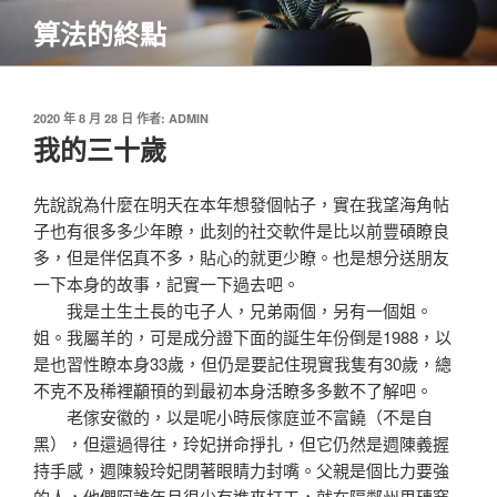
跳
算法的終點
至
主
要
內
發
2020 年 8 月 28 日
作者:
ADMIN
佈
我的三十歲
容
於
先說說為什麼在明天在本年想發個帖子，實在我望海角帖
子也有很多多少年瞭，此刻的社交軟件是比以前豐碩瞭良
多，但是伴侶真不多，貼心的就更少瞭。也是想分送朋友
一下本身的故事，記實一下過去吧。
我是土生土長的屯子人，兄弟兩個，另有一個姐。
姐。我屬羊的，可是成分證下面的誕生年份倒是1988，以
是也習性瞭本身33歲，但仍是要記住現實我隻有30歲，總
不克不及稀裡顢頇的到最初本身活瞭多多數不了解吧。
老傢安徽的，以是呢小時辰傢庭並不富饒（不是自
黑），但還過得往，玲妃拼命掙扎，但它仍然是週陳義握
持手感，週陳毅玲妃閉著眼睛力封嘴。父親是個比力要強
的人，他們阿誰年月很少有進來打工，就在隔鄰州里磚窯