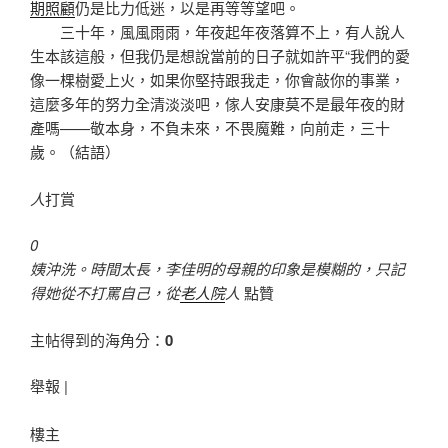
期照顧
仍是比力低迷，以是再等等望吧。
三十年，風風雨雨，年夜起年夜落算不上，有人說人
生本該這般，但我仍是想說當前的日子就如許平“我們的愛
像一棵樹愛上火，如果你堅持跟我走，你會敲你的事業，
這麼多年的努力全清淡淡吧，傢人安康莫不是最年夜的財
產嗎——敬本身，不負未來，不畏魔難，向前走，三十
歲。（結語）
人
打賞
0
姨沖洗。時間太長，李佳明的母親的印象是模糊的，只記
得她從不打罵自己，從
老人院
人
點贊
主帖得到的海角分：
0
舉報 |
樓主