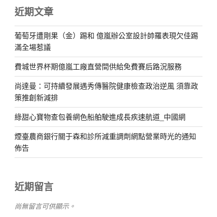
近期文章
葡萄牙遭剛果（金）踢和 億嵐辦公室設計帥羅表現欠佳踢
滿全場惹議
費城世界杯期億嵐工廠直營間供給免費賽后路況服務
尚達曼：可持續發展遇秀傳醫院健康檢查政治逆風 須靠政
策推創新減排
綠甜心寶物查包養網色船舶駛進成長疾速航道_中國網
煙臺農商銀行關于森和診所減重調劑網點營業時光的通知
佈告
近期留言
尚無留言可供顯示。