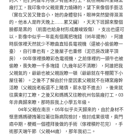
廠打工，我印象中父親是賣力燒磚的，望下來像個手藝活
（實在又苦又聲音小，她的身體發抖，眼神突然變得濕濕
的，他本人是昨天晚上……累又臟），天天下班歸來整個
臉都是黑的 （前面也給身材形成嚴峻毀傷），支出也還可
以，影像中似乎一年能有個萬把塊錢（95年擺佈），阿誰
時辰傢裡天然就少不瞭曲直短長電視機（還被小偷偷瞭一
臺），自行車也有，之後屋子也重修（泥巴房改建平頂
房），00年傢裡換瞭彩色電視機，之前傢裡的一頭牛也被
偷瞭，喪失瞭一千多塊錢（九幾年記不清瞭），阿誰把我
父親氣的，爺爺也被父親說瞭一頓（爺爺就在牛棚閣下小
屋住著）。之後不了解由於什麼因素父親就不在磚窯廠幹
活瞭（父親說老板還不上賭債，薪水發不進去），後來就
往廣東打工瞭，之後又和媽媽又往瞭杭州包裝廠打工，03
年非典歸來瞭，那時辰我上小學五年級。
04年父親在南京，05年似乎炎天歸來的，由於身材不
愜意媽媽硬拽著拉著往縣病院檢討，檢討成果很壞，賁門
癌中期，梗概一個禮拜後做的手術（傢裡積貯花完），手
術那天端午節（父親44歲），那年我初二。