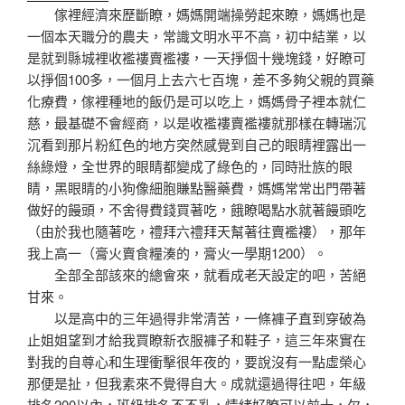
傢裡經濟來歷斷瞭，媽媽開端操勞起來瞭，媽媽也是
一個本天職分的農夫，常識文明水平不高，初中結業，以
是就到縣城裡收襤褸賣襤褸，一天掙個十幾塊錢，好瞭可
以掙個100多，一個月上去六七百塊，差不多夠父親的買藥
化療費，傢裡種地的飯仍是可以吃上，媽媽骨子裡本就仁
慈，最基礎不會經商，以是收襤褸賣襤褸就那樣在轉瑞沉
沉看到那片粉紅色的地方突然感覺到自己的眼睛裡露出一
絲綠燈，全世界的眼睛都變成了綠色的，同時壯族的眼
睛，黑眼睛的小狗像細胞賺點醫藥費，媽媽常常出門帶著
做好的饅頭，不舍得費錢買著吃，餓瞭喝點水就著饅頭吃
（由於我也隨著吃，禮拜六禮拜天幫著往賣襤褸），那年
我上高一（膏火賣食糧湊的，膏火一學期1200）。
全部全部該來的總會來，就看成老天設定的吧，苦絕
甘來。
以是高中的三年過得非常清苦，一條褲子直到穿破為
止姐姐望到才給我買瞭新衣服褲子和鞋子，這三年來實在
對我的自尊心和生理衝擊很年夜的，要說沒有一點虛榮心
那便是扯，但我素來不覺得自大。成就還過得往吧，年級
排名200以內，班級排名不不亂，情緒好瞭可以前十，欠，