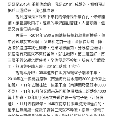
哥哥是2015年重組傢庭的，我是2016年成婚的，姐姐預計
把戶口遷歸來，我也批准瞭。
說到這裡是不是望下來我的傢像是千瘡百孔，修修補
補，絕管風吹雨打，經過的事況酸甜苦辣，人世寒熱，但
是又有誰低過甚呢。
再說一下2014年父親又開端操持給叔叔蓋新樓房，個
中苦辣難於言表啊 ，又是和之前一樣，全傢長幼齊上陣，
為瞭加速速率我也砌墻，成果可想而知，分歧格從頭砌，
這個沒有稟賦就不添貧苦瞭，就往搬磚。第二層蓋好，第
三層不管父親怎麼使喚，全傢便是不幹瞭，所有人全體歇
工，無法隻好請人瞭。2015年落成（毛坯）
說說本身吧，09年進去在酒店裡端盤子端瞭半年，
2010年在一傢機器廠幹（南通海門薪水走時3000擺佈算上
加班），11年去職往瞭一傢電子廠（南通開發區薪水3000
不到），11年10月份又歸來海門那傢機器廠上班薪水4000
算上加班，13年9月份再次去職往瞭一傢電子廠（江蘇宿
遷），11月去職歸傢。14年在南京找事業沒找到適合的，
後來往瞭無錫一傢電子廠幹三天就不幹瞭，換瞭一傢電子
廠幹瞭有兩個月被整走瞭，後來聯絡接觸以前的客戶往瞭