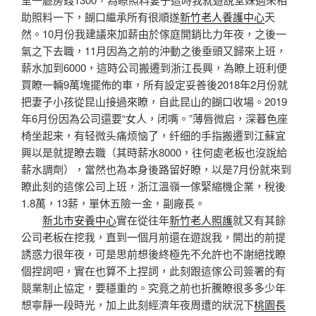
助照料一下，餬口繼承所有很順遂
新竹老人養護中心
天
然。10月份我建議來加薪由於傢庭開銷比力年夜，之後一
氣之下去職，11月因為之前的沖動之後垂頭又歸來上班，
薪水加到6000，這時公司搬遷到浙江長興，為瞭上班利便
買瞭一輛9萬塊擺佈的車，所有設定妥善後2018年2月份就
把妻子小孩從昆山接過來瞭，自此昆山的餬口收場。2019
年6月份因為公司還要“女人，闭嘴。”薄唇微启，深暮色座
椅坐起来，有轻微头痛烦恼了，纤细的手指搬遷到江蘇宜
興以是就提瞭去職（其時薪水8000，往何處老板也沒說給
薪水調劑），當然也為本身後路留好瞭，以是7月份就來到
瞭此刻的這傢公司上班，浙江溫嶺一傢緊縮機企業，稅後
1.8萬，13薪，單休五險一金，副廠長。
新北市安養中心
實在從往年
新竹老人照護
就又有其餘
公司老板在挖我，直到一個月前還在遊說我，開出的前提
誘惑力很年夜，可是思前想後終極先不允許也不謝絕找瞭
個捏詞吧，實在也算不上捏詞，此刻跟這傢公司簽署的有
競業制止協定，要穩重的。究竟之前也折騰瞭很多多少年
想寧靜一段時光，加上此刻經濟年夜周遭的狀況下
桃園長