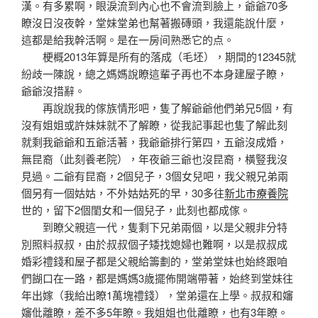
漢。有多累啊，眼淚流到內心也不會流到臉上，爺爺70多
瞭沒日沒夜幹，堂妹堂弟也幫著搬磚頭，我還能說什麼，
這都是給我幹活啊。是在一房间熟悉它的点。
梗概2013年算是所有的落成（毛坯），期間的12345就
紛歧一陳說，總之媽媽說瞭這輩子再也不本身建屋子瞭，
爺爺沒措辭。
再說說我的傢族情形吧，隻了解爺爺他們弟兄5個，有
沒有姐姐或許妹妹就不了解瞭，從我記事起也隻了解此刻
就剩我爺爺和五爺活著，我爺爺排行第四，五爺沒成婚，
無昆裔（此刻養老院），年夜爺三爺也沒昆裔，橫豎我沒
見過。二爺有昆裔，2個兒子，3個女兒吧，我父親兄弟兩
個另有一個姑姑，不外姑姑死的早，30多往
新北市療養院
世的，留下2個閨女和一個兒子，此刻也都成傢。
到瞭父親這一代，隻剩下兄弟兩個，以是父親非分特
別照料叔叔，由於叔叔個子矮找媳婦也難啊，以是叔叔成
婚彩禮錢和屋子都是父親給籌劃的，堂弟堂妹也始終跟咱
們餬口在一路，都是媽媽3歲擺佈開端帶著，始終到堂妹往
年出嫁（我給出瞭1萬塊禮錢），堂弟還在上學。叔叔和嬸
嬸仳離瞭，差不多5年瞭。我姐姐也仳離瞭，也有3年瞭。