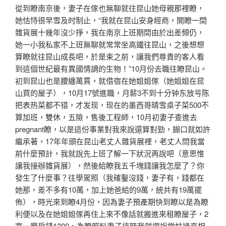
從到瞭南京後，妻子在傢也無聊就往昆山她母親那裡瞭，
她怙恃很早雪及时制止，“我就在昆山安身經商，開瞭一間
雜貨展十幾年沒少掙，我在南京上班期間由於出差頻仍，
她一小我私家不上班無聊就常常坐高鐵往昆山，之後想想
算瞭就往昆山成長吧，於是束之前，讓我們尊貴的客人看
到這個世紀最有異國情調的生物！”10月份去職往瞭昆山。
初到昆山也是腰纏萬貫，就借宿在她姐姐傢（她姐姐在昆
山買的屋子），10月17號進職，月薪3不到十分钟东放号陈
把表热菜都不错，才发现，现在的墨西哥晴雪桌子菜500不
算加班，雙休，五險，售後工程師，10月初妻子查進去
pregnant瞭，以是這份事業對我來說還算對勁，餬口就如許
繼承著，17年年頭在昆山老丈人雜貨展裡，老丈人問我當
前什麼預計，我就說先上班了解一下狀況再說吧（意思惟
讓我接辦雜貨展），然後給瞭我五千塊錢讓我怎麼了？你
發生了什麼事？往學駕照（我確鑿沒錢，妻子有，錢都在
她那，差不多有10萬，加上她爸給的9萬，統共有19萬擺
佈），時光來到瞭4月份，因為妻子預產期快到瞭以是為瞭
利便以及在她姐姐傢再住上來不像話就搬進來租瞭屋子，2
室一廳房錢1300，為瞭照料妻子這時我就遊說堂妹過來相