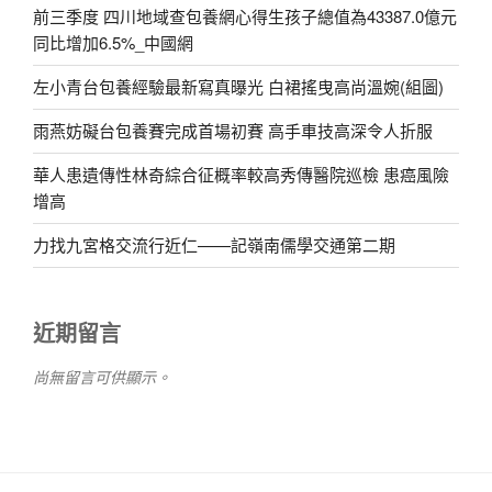
前三季度 四川地域查包養網心得生孩子總值為43387.0億元
同比增加6.5%_中國網
左小青台包養經驗最新寫真曝光 白裙搖曳高尚溫婉(組圖)
雨燕妨礙台包養賽完成首場初賽 高手車技高深令人折服
華人患遺傳性林奇綜合征概率較高秀傳醫院巡檢 患癌風險
增高
力找九宮格交流行近仁——記嶺南儒學交通第二期
近期留言
尚無留言可供顯示。