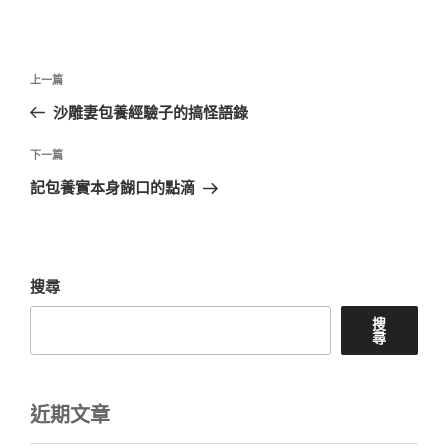
文
上
上一篇
章
一
沙雕妻包養經驗子的搞怪語錄
導
篇
覽
文
下
下一篇
章
一
記包養實本身餬口的點滴
篇
文
章
搜尋
搜
尋
近期文章