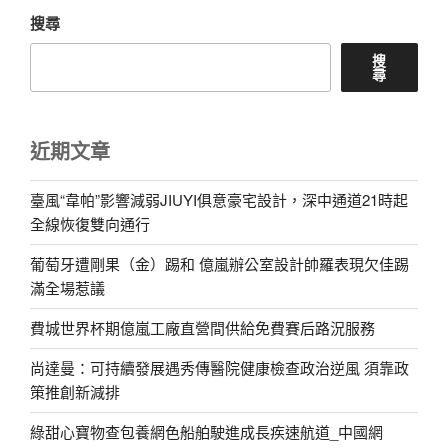
搜尋
搜
尋
近期文章
臺風“韋帕”影響減弱JIUYI俱意豪宅設計，深中通道21時起
全線恢復雙向通行
葡萄牙遭剛果（金）踢和 億嵐辦公室設計帥羅表現欠佳踢
滿全場惹議
費城世界杯期億嵐工廠直營間供給免費賽后路況服務
尚達曼：可持續發展遇秀傳醫院健康檢查政治逆風 須靠政
策推創新減排
綠甜心寶物查包養網色船舶駛進成長疾速航道_中國網