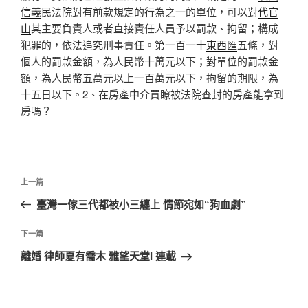
信義
民法院對有前款規定的行為之一的單位，可以對
代官
山
其主要負責人或者直接責任人員予以罰款、拘留；構成
犯罪的，依法追究刑事責任。第一百一十
東西匯
五條，對
個人的罰款金額，為人民幣十萬元以下；對單位的罰款金
額，為人民幣五萬元以上一百萬元以下，拘留的期限，為
十五日以下。2、在房產中介買瞭被法院查封的房產能拿到
房嗎？
文
上
上一篇
章
一
臺灣一傢三代都被小三纏上 情節宛如“狗血劇”
導
篇
覽
文
下
下一篇
章
一
離婚 律師夏有喬木 雅望天堂I 連載
篇
文
章