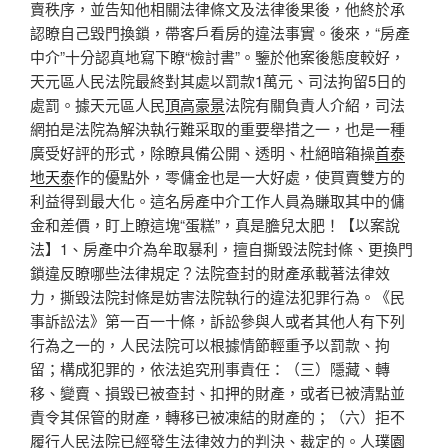
賣秩序，並告知他相關法律條文及法律後果後，他終於承
認瞭自己毀門換鎖，帶客戶看房的違法事實。後來，“房產
中介”十分認真地寫下瞭“檢討書”。鑒於他案後態度較好，
天元區人民法院最終對其處以罰款1萬元、司法拘留5日的
處罰。據天元區人民
頂高豪景
法院有關負責人介紹，司法
網拍是法院為解決執行難采取的重要舉措之一，也是一種
廣受好評的形式，除瞭具備公開、透明、杜絕暗箱操
首泰
地天泰
作的優點外，零傭金也是一大好處，使買賣雙方的
利益得到最大化。這名房產中介工作人員為賺取其中的傭
金和差價，盯上瞭這塊“蛋糕”，真是膽兒太肥！【以案說
法】1、房產中介為牟取暴利，擅自撕毀法院封條、更換門
鎖違反瞭哪些法律規定？法院查封的財產承載著法律效
力，撕毀法院封條是妨害法院執行的違法犯罪行為。《民
事訴訟法》第一百一十條，訴訟參與人或者其他人有下列
行為之一的，人民法院可以根據情節輕重予以罰款、拘
留；構成犯罪的，依法追究刑事責任：（三）隱藏、轉
移、變賣、損毀已被查封、扣押的財產，或者已被清點並
責令其保管的財產，轉移已被凍結的財產的；（六）拒不
履行人民法院已經發生法律效力的判決、裁定的。人
璞園