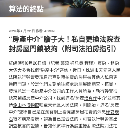
跳
算法的終點
至
主
要
內
發
2020 年 4 月 22 日
作者:
ADMIN
佈
“房產中介”膽子大！私自更換法院查
容
於
封房屋門鎖被拘（附司法拍房指引）
紅網時刻8月26日訊（記者 鄭濤 通訊員 程瑾）買房、租房
大傢大多會找個“房產中介”咨詢。近日，株洲市天元區人民
法院執行幹警發現自己查封待拍賣的房屋被其他人私自更
換瞭門鎖，於是他們立刻前往該處房屋展開調查、核實，
發現竟是一名房產中介公司的工作人員所為，執行幹警很
快來到該房產中介公司，找到這名“房產
璞真作
中介”並將其
傳
瓏山林博物館
喚至天元區人民法院。剛開始，這名“房產
中介”聲稱自己是在淘寶網上看見該房屋拍賣的消息
瑞安璞
石
後才前來看房，認為自己是合法的。可當執行幹警拿出
調查核實的證據，告知他這種行為嚴重擾亂瞭法院司法拍