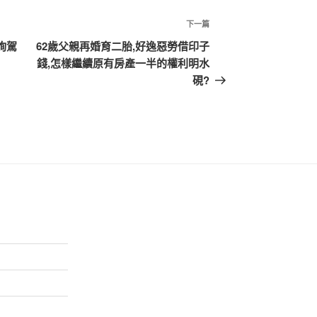
下
下一篇
一
詢駕
62歲父親再婚育二胎,好逸惡勞借印子
篇
錢,怎樣繼續原有房產一半的權利明水
文
硯?
章