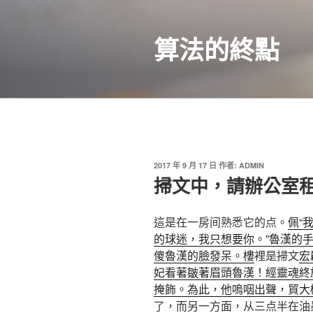
跳
至
算法的終點
主
要
內
容
發
2017 年 9 月 17 日
作者:
ADMIN
佈
掃文中，請辦公室
於
這是在一房间熟悉它的点。
佩“
的球迷，我只想要你。”魯漢的手
傻魯漢的臉發呆。樓
裡是掃文
宏
妃看著皺著眉頭魯漢！經靈魂終
掩飾。為此，他嗚咽出聲，貿大
了，而另一方面，从三点半在油