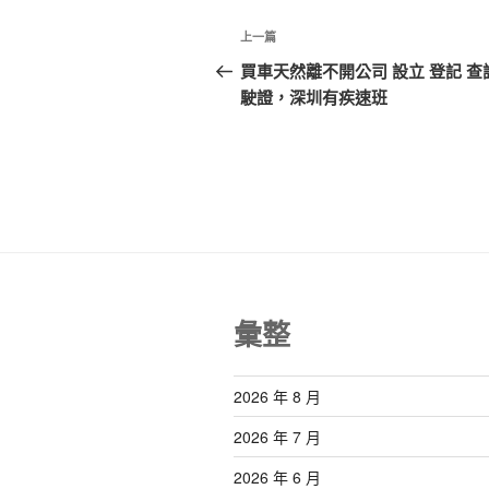
文
上
上一篇
章
一
買車天然離不開公司 設立 登記 查
篇
駛證，深圳有疾速班
導
文
覽
章
彙整
2026 年 8 月
2026 年 7 月
2026 年 6 月