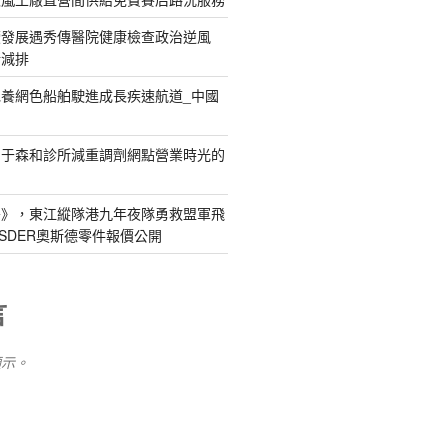
續發展遇秀傳醫院健康檢查政治逆風
新減排
養網色船舶駛進成長疾速航道_中國
關于森和診所減重調劑網點營業時光的
島》，東江縱隊港九年夜隊勇救盟軍飛
SDER奧斯德零件報價公開
言
顯示。