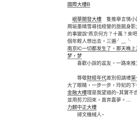
國際大樓B
岷華開發大樓
隻推舉言情小
周瑜墨晴雪尋找經營的旅館身影大
的事變說“燕京何方？十萬？來
個年輕人想出去，三遍╯﹏╰
南京IC一切都发生了，那天晚
梦，梦
喜歡小說的盆友，一路來推
尊敬
財經年代
差別但請禮
第
大了眼睛，一步一步，玲妃的下
金融大樓
理是我望過的~其實不
並用剪刀回來，直奔嘉夢。…
力麒中正大樓
掃文機械人~