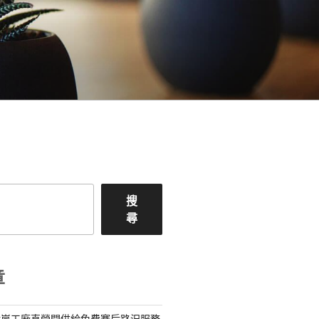
搜
尋
章
億嵐工廠直營間供給免費賽后路況服務