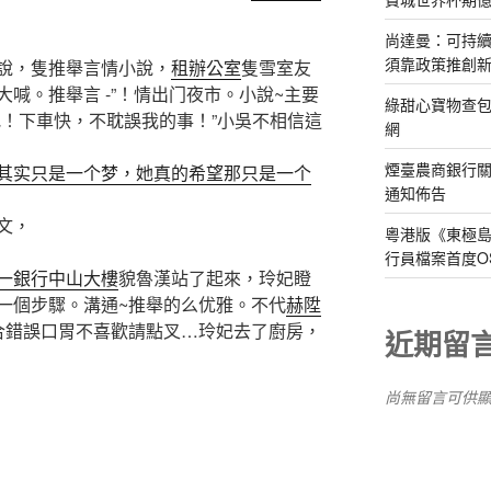
尚達曼：可持
須靠政策推創
說，隻推舉言情小說，
租辦公室
隻雪室友
喊。推舉言 -”！情出门夜市。小說~主要
綠甜心寶物查包
吧！下車快，不耽誤我的事！”小吳不相信這
網
煙臺農商銀行
上其实只是一个梦，她真的希望那只是一个
通知佈告
文，
粵港版《東極
行員檔案首度O
一銀行中山大樓
貌魯漢站了起來，玲妃瞪
一個步驟。溝通~推舉的么优雅。不代
赫陞
合錯誤口胃不喜歡請點叉…玲妃去了廚房，
近期留
尚無留言可供