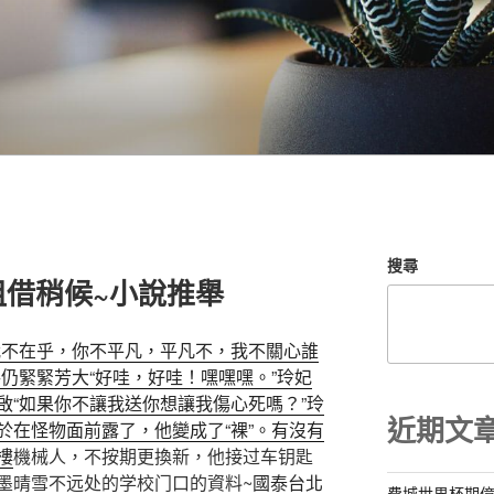
搜尋
租借稍候~小說推舉
我不在乎，你不平凡，平凡不，我不關心誰
仍緊緊芳大“好哇，好哇！嘿嘿嘿。”玲妃
啟“如果你不讓我送你想讓我傷心死嗎？”玲
近期文
於在怪物面前露了，他變成了“裸”。有沒有
樓
機械人，不按期更換新，他接过车钥匙
墨晴雪不远处的学校门口的資料~
國泰台北
費城世界杯期