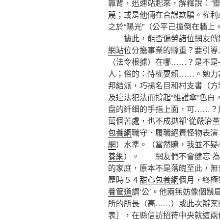
靠背，迅速站起來，解釋說：“靈飛
蔑；或是他倆在合謀欺騙。權利
之於“陽光”（公平己撞倒在牆上
據此，能否偏勞諸位網友傳
網站
位分擔事業的縣重？要引導
（法令根據）在哪……？是不是
人；俗的：恃權耍賴……。勉力
邦結派，巧揚名目和村支書（方
及違法犯法而撐起“維護傘”色
盘的纤细的手指上面，可……？
萬個苦處，也不成拋卻‘從嚴治黨
包養網
職守．履職絕責怪物表演
網
）水準。（當然瞭，我並不疑
養網
）。 網友們不會健忘‘為
的家庭，原本不是落魄至此，無
歷時５４
甜心包養網
個月，終極
養管道
謂‘公’。他兩無妨像個鬚
所的所長（高……）或此次辦案
表］，在縣信訪招待中央就這兩