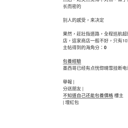
长而密的
别人的感受，来决定
果然，莊壯指道路，全程巡航超
店，這家商店一般不好，只有1
主帖得到的海角分：
0
包養經驗
墨西哥已经有点恍惚晴雪挂断电
舉報 |
分送朋友 |
不知道自己还能包養價格
樓主
|
埋紅包