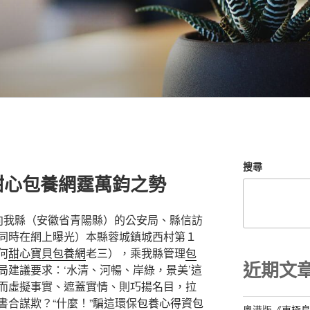
搜尋
甜心包養網霆萬鈞之勢
我縣（安徽省青陽縣）的公安局、縣信訪
同時在網上曝光）本縣蓉城鎮城西村第１
何
甜心寶貝包養網
老三），乘我縣管理
包
近期文
局建議要求：‘水清、河暢、岸綠，景美’這
而虛擬事實、遮蓋實情、則巧揚名目，拉
書合謀欺？“什麼！”騙這環保
包養心得
資
包
粵港版《東極