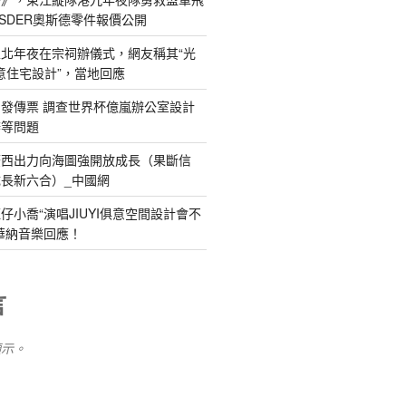
SDER奧斯德零件報價公開
北年夜在宗祠辦儀式，網友稱其“光
俱意住宅設計”，當地回應
發傳票 調查世界杯億嵐辦公室設計
辦等問題
廣西出力向海圖強開放成長（果斷信
長新六合）_中國網
仔小喬“演唱JIUYI俱意空間設計會不
華納音樂回應！
言
顯示。