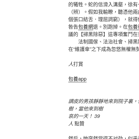
的犧牲。蛇的信滑入溝壑，徐有
（辨）。假如我輸瞭，聽憑他兩
個張口結舌．理屈詞窮），就得
咎告
包養網
退。別跑掉。在
包養
議的【掃黑除惡】這專項奮鬥在
法制國傢、法治社會、掃黑除
在“維護傘”之下成為忽悠無權無
人
打賞
包養app
調皮的男孩靜靜地來到院子裏，
樹，當他來到樹
哀的一天！ 39
人
點贊
然后，她突然觉得不对劲，似乎