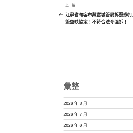
文
上
上一篇
章
一
江蘇省句容市藏富城管局拆遷辦打
篇
簽空缺協定！不符合法令強拆！
導
文
覽
章
彙整
2026 年 8 月
2026 年 7 月
2026 年 6 月