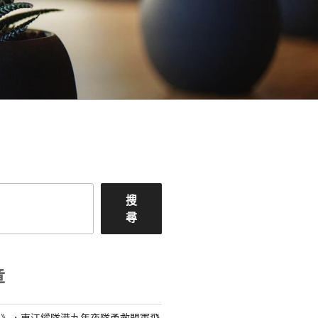
搜
尋
章
島》，東江縱隊港九年夜隊勇救盟軍飛