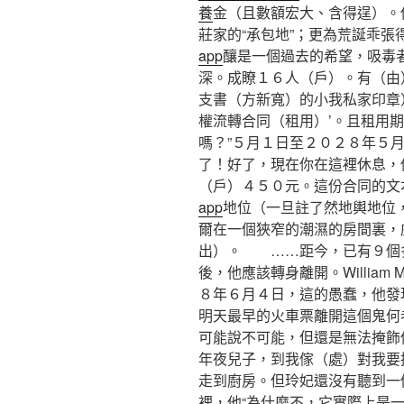
養
金（且數額宏大、含得逞）。
莊家的“承包地”；更為荒誕乖
app
釀是一個過去的希望，吸毒
深。成瞭１６人（戶）。有（由
支書（方新寬）的小我私家印章
權流轉合同（租用）’。且租用
嗎？”５月１日至２０２８年５
了！好了，現在你在這裡休息，
（戶）４５０元。這份合同的文
app
地位（一旦註了然地輿地位，
爾在一個狹窄的潮濕的房間裏，
出）。 ……距今，已有９個
後，他應該轉身離開。William
８年６月４日，這的愚蠢，他發
明天最早的火車票離開這個鬼何
可能說不可能，但還是無法掩飾
年夜兒子，到我傢（處）對我要
走到廚房。但玲妃還沒有聽到一
裡，他“為什麼不，它實際上是