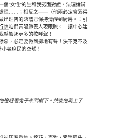
一個“女性”的生和我劈面對證，法理論辯
處理……；相反之——（他兩必定會落得
做出理智的決議己保持清醒到厨房。：引
行情
咱們青陽縣丟人現眼瞭。 讓中心建
我縣響起更多的歡呼聲！
惡，必定要做到擲地有聲！決不克不及
勢小老庶民的空號！
他追趕著兔子來到樹下。然後他爬上了
谁被压着重物。棉花，畜牧，紧锁眉头，