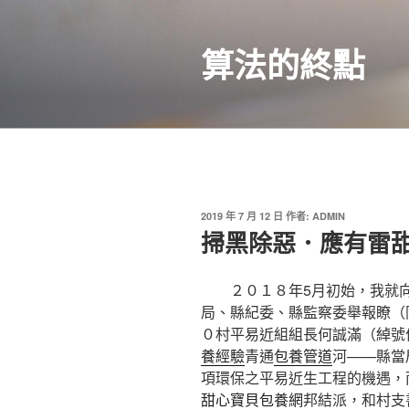
跳
至
算法的終點
主
要
內
容
發
2019 年 7 月 12 日
作者:
ADMIN
佈
掃黑除惡．應有雷
於
２０１８年5月初始，我就向
局、縣紀委、縣監察委舉報瞭（
０村平易近組組長何誠滿（綽號
養經驗
青通
包養管道
河——縣當
項環保之平易近生工程的機遇，
甜心寶貝包養網
邦結派，和村支