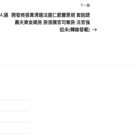
下
下一篇
一
人逼
開發商張貴清違法違仁愛麗景規 套說謊
篇
農夫資金建房 房漲價官司奪房 法官強
文
迫未(轉錄發載)
章