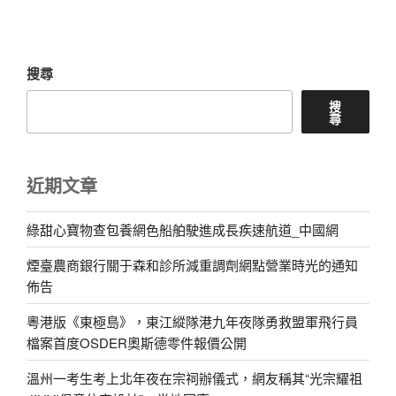
文
章
搜尋
搜
尋
近期文章
綠甜心寶物查包養網色船舶駛進成長疾速航道_中國網
煙臺農商銀行關于森和診所減重調劑網點營業時光的通知
佈告
粵港版《東極島》，東江縱隊港九年夜隊勇救盟軍飛行員
檔案首度OSDER奧斯德零件報價公開
溫州一考生考上北年夜在宗祠辦儀式，網友稱其“光宗耀祖