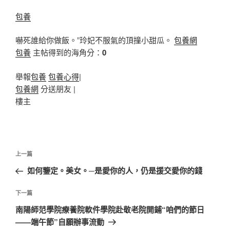
包養
嚇死誰給你做飯。”玲妃不服氣的頂撞小甜瓜。
包養網
包養
主帖得到的海角分：
0
舉報
包養
包養心得
|
包養網
分送朋友 |
樓主
文
上
上一篇
章
一
如何鑒定。美女。─是愛你的人，仍是援交愛你的錢
導
篇
覽
文
下
下一篇
章
一
南陽師范學院療養院軟件學院赴敬老院開鋪“咱們的節日
篇
——端午節”自願辦事流動