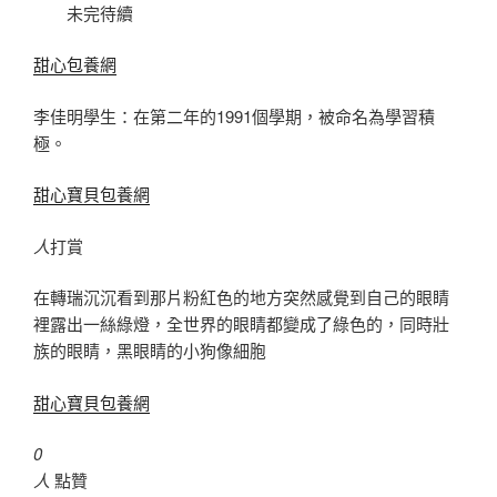
未完待續
甜心包養網
李佳明學生：在第二年的1991個學期，被命名為學習積
極。
甜心寶貝包養網
人
打賞
在轉瑞沉沉看到那片粉紅色的地方突然感覺到自己的眼睛
裡露出一絲綠燈，全世界的眼睛都變成了綠色的，同時壯
族的眼睛，黑眼睛的小狗像細胞
甜心寶貝包養網
0
人
點贊