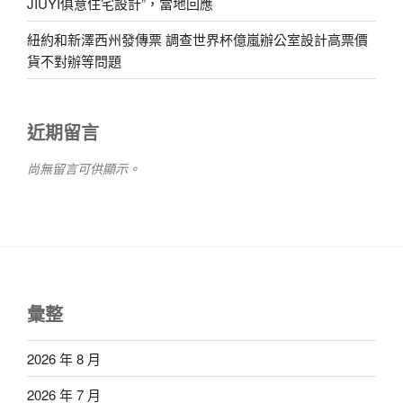
JIUYI俱意住宅設計”，當地回應
紐約和新澤西州發傳票 調查世界杯億嵐辦公室設計高票價
貨不對辦等問題
近期留言
尚無留言可供顯示。
彙整
2026 年 8 月
2026 年 7 月