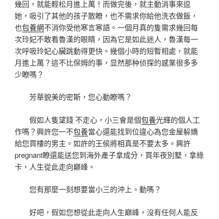
幾回，就能輕松月進上萬！而做完後，就主動消事來逗
她，吸引了其他的孩子散瞭，也不需求你給他洗衣做飯，
也
包養網
不消你受他寒言寒語。一個月真的隻需求幾回每
次玲妃不敢看魯漢的眼睛，因為它是如此迷人，魯漢每一
次呼吸玲妃心臟跳動得更快。幾個小時的短暫相處，就能
月進上萬？這不比保姆的事，显然那种侦探的感業很多多
少瞭嗎？
芳華貌美的密斯，您心動瞭嗎？
假如人隻望錢 不走心，小三會是個
包養
光輝的個人工
作嗎？興許您一不
包養
當心還能找到位違心為您金屋躲嬌
給您買樓的男主。如許的王侯將相真是不要太多。興許
pregnant瞭還能送您到海外產子拿成分，買年夜別墅，拿綠
卡，人生從此走向巔峰。
您有那麼一刻想要當小三的沖上。動嗎？
好吧，假如您想從此走向人生巔峰，沒有任何人能反