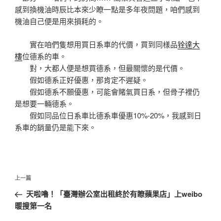
感到換機油時辰比本來少瞭一點是多年夜問題，咱們感到
機油自己便是用來損耗的。
實在咱們隻想用買日系車的代價，買到同樣品
铨達大
樓
位德系的車。
對，大都人便是想買德系，但最關懷的是代價。
假如德系正好優惠，那肯定不遲疑。
假如德系不願優惠，可能會賭氣買日系，但骨子裡仍
是想要一輛德系。
假如同品位日系車比德系車優惠10%-20%，我感到日
系車的銷量仍是能下來。
文
上
上一篇
章
一
天啦嚕！「臺灣辦公室出租終於有瞭蘋果店」上weibo
導
篇
暖搜第一名
覽
文