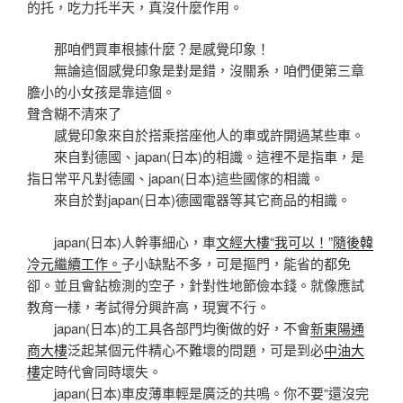
的托，吃力托半天，真沒什麼作用。
那咱們買車根據什麼？是感覺印象！
無論這個感覺印象是對是錯，沒關系，咱們便第三章
膽小的小女孩是靠這個。
聲含糊不清來了
感覺印象來自於搭乘搭座他人的車或許開過某些車。
來自對德國、japan(日本)的相識。這裡不是指車，是
指日常平凡對德國、japan(日本)這些國傢的相識。
來自於對japan(日本)德國電器等其它商品的相識。
japan(日本)人幹事細心，車
文經大樓“我可以！”隨後韓
冷元繼續工作。
子小缺點不多，可是摳門，能省的都免
卻。並且會鉆檢測的空子，針對性地節儉本錢。就像應試
教育一樣，考試得分興許高，現實不行。
japan(日本)的工具各部門均衡做的好，不會
新東陽通
商大樓
泛起某個元件精心不難壞的問題，可是到必
中油大
樓
定時代會同時壞失。
japan(日本)車皮薄車輕是廣泛的共鳴。你不要“還沒完