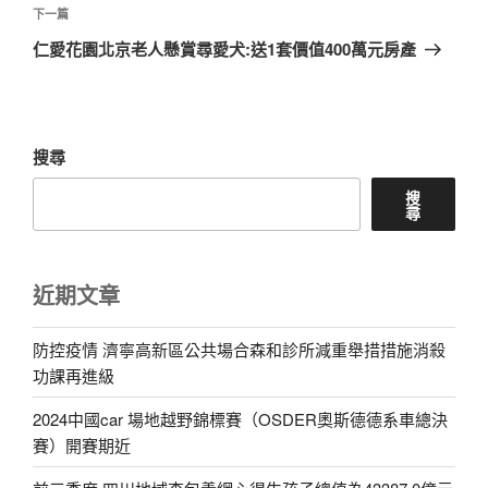
章
下
下一篇
一
仁愛花園北京老人懸賞尋愛犬:送1套價值400萬元房產
篇
文
章
搜尋
搜
尋
近期文章
防控疫情 濟寧高新區公共場合森和診所減重舉措措施消殺
功課再進級
2024中國car 場地越野錦標賽（OSDER奧斯德德系車總決
賽）開賽期近