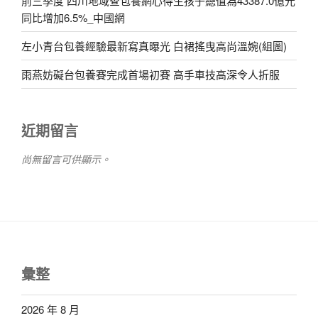
前三季度 四川地域查包養網心得生孩子總值為43387.0億元
同比增加6.5%_中國網
左小青台包養經驗最新寫真曝光 白裙搖曳高尚溫婉(組圖)
雨燕妨礙台包養賽完成首場初賽 高手車技高深令人折服
近期留言
尚無留言可供顯示。
彙整
2026 年 8 月