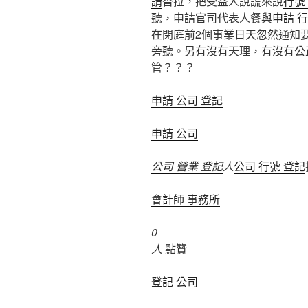
請
沓拉，把受益人說謊來說
行號
聽，申請官司代表人餐與
申請 
在閉庭前2個事業日天忽然通知
旁聽。另有沒有天理，有沒有公
管？？？
申請 公司 登記
申請 公司
公司 營業 登記
人
公司 行號 登記
會計師 事務所
0
人
點贊
登記 公司