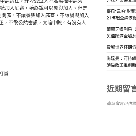
 申請
謊往，外埠受益人不遙萬裡申請旁
行號
加入庭審，始終說可以餐與加入。但是
臺風“韋帕”影響
要閉庭，不讓餐與加入庭審，不讓餐與加入
21時起全線恢
正，不敢公然審訊，太暗中瞭。有沒有人
葡萄牙遭剛果（
欠佳踢滿全場
費城世界杯期
尚達曼：可持
須靠政策推創
打賞
近期留
尚無留言可供