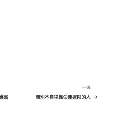
下
下一篇
一
應當
闊別不自律靠命運運限的人
篇
文
章