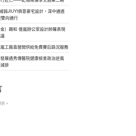
減弱JIUYI俱意豪宅設計，深中通道
復雙向通行
金）踢和 億嵐辦公室設計帥羅表現
惹議
億嵐工廠直營間供給免費賽后路況服務
續發展遇秀傳醫院健康檢查政治逆風
新減排
言
顯示。