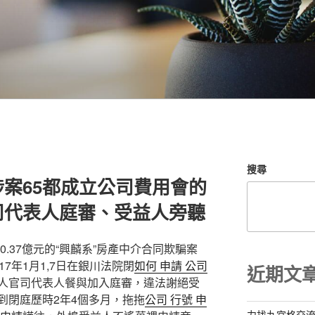
搜尋
案65都成立公司費用會的
司代表人庭審、受益人旁聽
0.37億元的“興麟系”房產中介合同欺騙案
7年1月1,7日在銀川法院閉
如何 申請 公司
近期文
人官司代表人餐與加入庭審，違法謝絕受
到閉庭歷時2年4個多月，拖拖
公司 行號 申
力找九宮格交