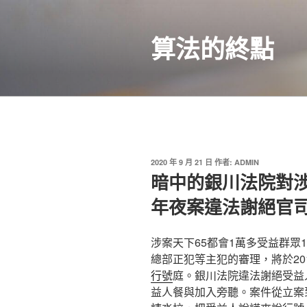
跳
至
算法的終點
主
要
內
容
發
2020 年 9 月 21 日
作者:
ADMIN
佈
暗中的銀川法院對涉
於
年夜案違法謝絕官
涉案天下65都會1萬多受益群眾1
總部正犯等主犯的審理，將於201
行號
庭。銀川法院違法謝絕受益
益人餐與加入旁聽。案件從立案