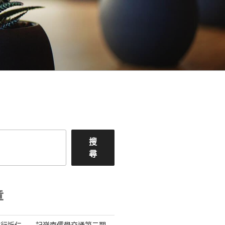
搜
尋
章
流行近仁——記嶺南儒學交通第二期