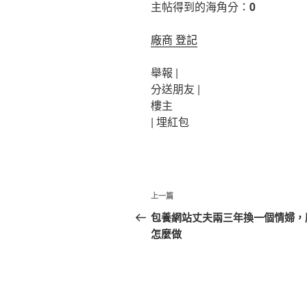
主帖得到的海角分：
0
廠商 登記
舉報 |
分送朋友 |
樓主
|
埋紅包
文
上
上一篇
章
一
包養網站丈夫兩三年換一個情婦，
篇
怎麼做
導
文
覽
章