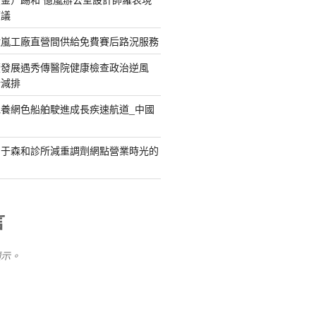
惹議
億嵐工廠直營間供給免費賽后路況服務
續發展遇秀傳醫院健康檢查政治逆風
新減排
養網色船舶駛進成長疾速航道_中國
關于森和診所減重調劑網點營業時光的
言
顯示。