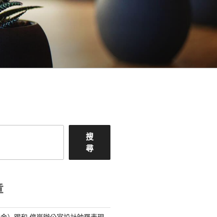
搜
尋
章
金）踢和 億嵐辦公室設計帥羅表現