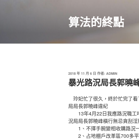
跳
至
算法的終點
主
要
內
容
發
2018 年 11 月 6 日
作者:
ADMIN
佈
暴光路況局長郭曉
於
玲妃忙了很久，終於忙完了看了
局局長郭曉峰違紀
13年4月22日我應路況職工
況局局長郭曉峰橫行無忌貪刮淫
1、不擇手腕變相收購路況一
2、占地棚戶改革區700多平