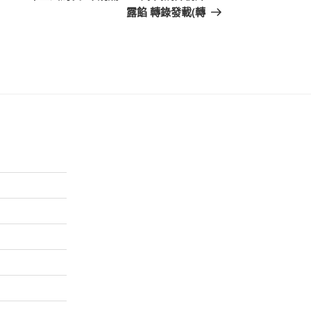
文
露餡 轉錄發載(轉
章