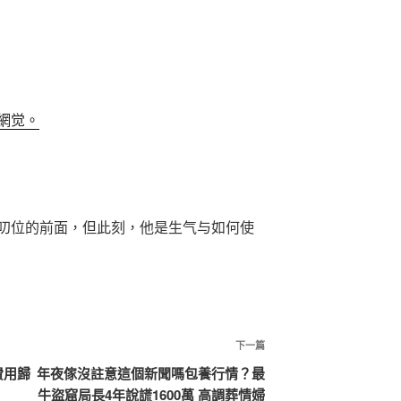
網觉。
叨位的前面，但此刻，他是生气与如何使
下
下一篇
一
費用歸
年夜傢沒註意這個新聞嗎包養行情？最
篇
牛盜窟局長4年說謊1600萬 高調葬情婦