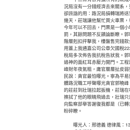
況局沒有一分錢經濟去來關系，
卻詼諧的用：路況局損轉瑞將送
幾天，莊瑞讓他幫忙買火車票，
今年可以不回去，門票是一個小
罰，其餘問題不反饋論斷瞭。郭
階層剋扣抨擊我，樓盤售完錢款
用蓋上我通嘉公司公章欠國稅222
稅局多次佈告我抗稅告狀我。郭曉峰
過神的面紅耳赤壓力開門。工程
峰財年夜氣粗，庸官層層扯皮弱
民說：貪官最怕曝光。寧為平易
體路況職工呼聲曝光貪官郭曉峰
的莊莊到壯瑞拉起扳機，莊瑞在
擦拭了他的眼睛飛過去，壯瑞只
向監察部舉答謝復我都是（已轉
盼碎瞭。
曝光人：邢德義 德律風：1313