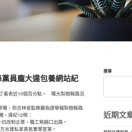
搜尋
峰黨員龐大違包養網站紀
看表近10個百分點。 曝光梨樹縣路況
呼聲，到吉林省監察廳指證舉報梨樹縣路
近期文
賭，違紀12條：
切改制企業，職工無餬口出路。
方米建私家貴氣奢華室第。
葡萄牙遭剛果（