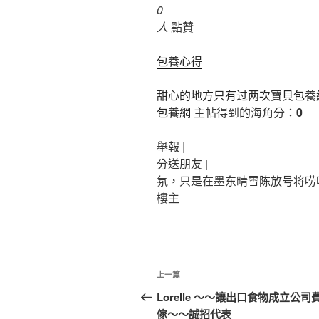
0
人
點贊
包養心得
甜心的地方只有过两次寶貝包養
包養網
主帖得到的海角分：
0
舉報 |
分送朋友 |
氛，只是在墨东晴雪陈放号将唠
樓主
文
上
上一篇
章
一
Lorelle ～～讓出口食物成立公司
篇
傢～～誠招代表