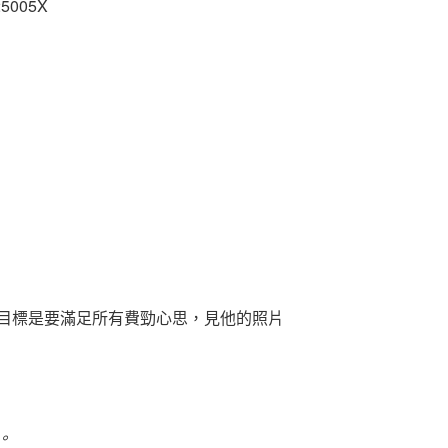
005X
目標是要滿足所有費勁心思，見他的照片
。