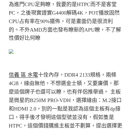
為進門CPU足夠瞭，我要的是HTPC而不是客堂
PC，之後現實證實G4400解碼4K，POT播放固然
CPU占有率在90%擺佈，
可是畫面仍是很流利
的。
不外AMD方面也發布瞭新的APU瞭，不了解
性價好比何瞭
信義 區 水電
十佺內存，DDR4 2133規格，兩條
4GB，緣由無他，不想選金士頓，又要廉價，
那
麼這個牌子也還可以瞭，也有伴侶推舉過。
主板
是微星的B250M PRO-VDH，選擇緣由：M.2接口
和HDMI 2.0，
別的一點是我認為這個主板有dp接
口，得手後才發明這個型號並沒有，
假如隻是
HTPC，這個價錢購進主板並不劃算，提出選擇更