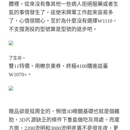
體裡，從來沒有像其他一些病人拒絕服藥或者生
氣的事情發生了，這使宋興軍工作起來容易多
了，心情很開心。
至於為什麼沒有選擇W1110，
不支撐測投的型號算是型號的退步吧。
了生命。
雙11特價，用瞭京東券，終極4100購進這臺
W1070+。
贈品卻是挺周全的，惋惜3D眼鏡基礎也就是個雞
肋，3D片源缺乏的條件下隻能做吃灰用處。
亮度
方面，2200流明和3000流明差異不是很年夜，更