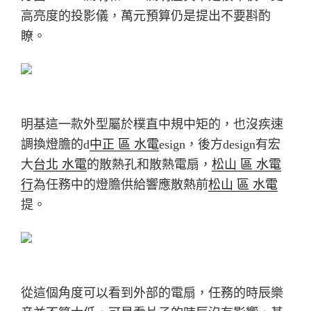
高亮度的投影儀，萬元預算仍是提出不要斟酌
瞭。
明基這一款外型屬於樸直中規中矩的，也沒疾速
調換燈膽的d
中正 區 水電
esign，後方design有宏
大
台北 水電
的散熱孔和散熱電扇，
松山 區 水電
行
為任務中的燈膽供給響應散熱前
松山 區 水電
提。
從這個角度可以看到外部的電扇，任務的時辰樂