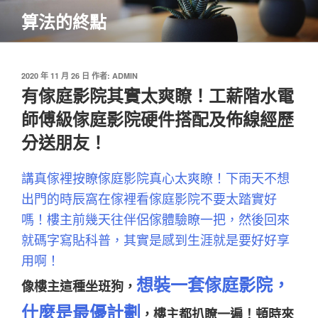
跳
算法的終點
至
主
要
內
發
2020 年 11 月 26 日
作者:
ADMIN
佈
有傢庭影院其實太爽瞭！工薪階水電
容
於
師傅級傢庭影院硬件搭配及佈線經歷
分送朋友！
講真傢裡按瞭傢庭影院真心太爽瞭！下雨天不想
出門的時辰窩在傢裡看傢庭影院不要太踏實好
嗎！樓主前幾天往伴侶傢體驗瞭一把，然後回來
就碼字寫貼科普，其實是感到生涯就是要好好享
用啊！
想裝一套傢庭影院，
像樓主這種坐班狗，
什麼是最優計劃
，樓主都扒瞭一遍！
頓時來