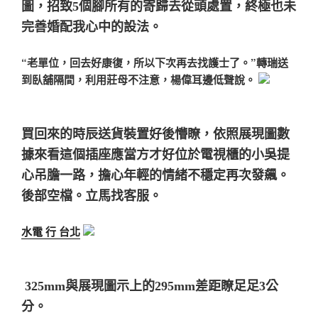
圖，
招致5個腳所有的寄歸去從頭處置，終極也未
完善婚配我心中的設法。
“老單位，回去好康復，所以下次再去找護士了。”轉瑞送
到臥舖隔間，利用莊母不注意，楊偉耳邊低聲說。
買回來的時辰送貨裝置好後懵瞭，
依照展現圖數
據來看這個插座應當方才好位於電視櫃的小吳提
心吊膽一路，擔心年輕的情緒不穩定再次發飆。
後部空檔。立馬找客服。
水電 行 台北
325mm與展現圖示上的295mm差距瞭足足3公
分。