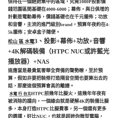
保持在一個絕對集中的區域，究竟1080P投影價
錢范圍區間基礎在4000-6000；幕佈，與日俱增的
計劃是電動幕佈，價錢基礎也在千元擺佈；功放
和音響，主流的進門級別brand，預算年夜約在4-
5k擺佈；安卓盒子隨便。
3、投影+幕佈+功放+音響
松山 區 水電
+4K解碼裝備（HTPC NUC或許藍光
播放器）+NAS
這應當是最貴氣奢華全齊備的聲勢瞭，至於預
算，假如非要把裝修打造隔音空間也要算出去的
話，那麼這個預算會高的離譜。
水電 行 台北
HTPC前幾年比擬火，這幾年年夜有
被消除的趨向，一個緣由就是硬解4K的裝備比擬
多，本身打造HTPC比擬費事，另一個還有更多
的選擇，好比NUC，也就是超迷你微型電腦，