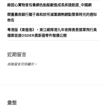
綠甜心寶物查包養網色船舶駛進成長疾速航道_中國網
煙臺農商銀行關于森和診所減重調劑網點營業時光的通知
佈告
粵港版《東極島》，東江縱隊港九年夜隊勇救盟軍飛行員
檔案首度OSDER奧斯德零件報價公開
近期留言
尚無留言可供顯示。
彙整