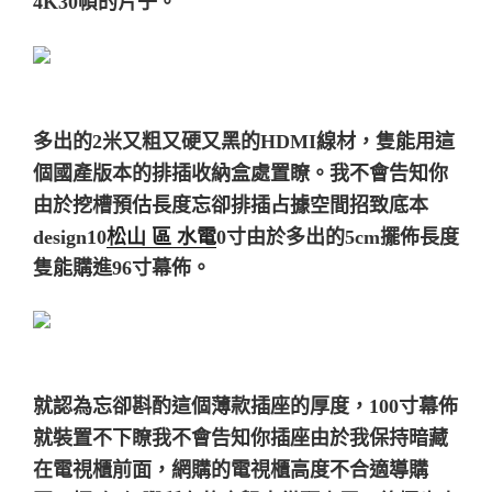
4K30幀的片子。
多出的2米又粗又硬又黑的HDMI線材，隻能用這
個國產版本的排插收納盒處置瞭。
我不會告知你
由於挖槽預估長度忘卻排插占據空間招致底本
design10
松山 區 水電
0寸由於多出的5cm
擺佈長度
隻能購進96寸幕佈。
就認為忘卻斟酌這個薄款插座的厚度，100寸幕佈
就裝置不下瞭
我不會告知你插座由於我保持暗藏
在電視櫃前面，網購的電視櫃高度不合適導購