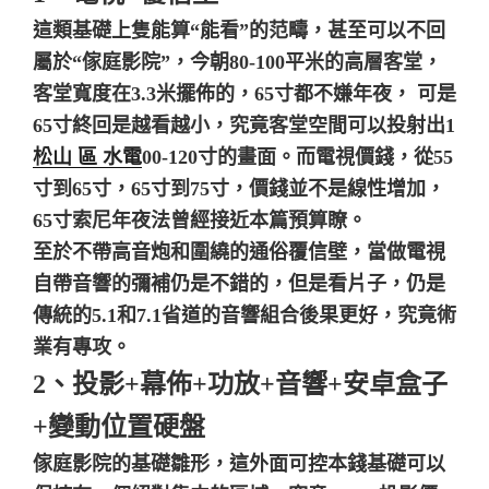
這類基礎上隻能算“能看”的范疇，甚至可以不回
屬於“傢庭影院”，今朝80-100平米的高層客堂，
客堂寬度在3.3米擺佈的，65寸都不嫌年夜， 可是
65寸終回是越看越小，究竟客堂空間可以投射出1
松山 區 水電
00-120寸的畫面。而電視價錢，從55
寸到65寸，65寸到75寸，價錢並不是線性增加，
65寸索尼年夜法曾經接近本篇預算瞭。
至於不帶高音炮和圍繞的通俗覆信壁，當做電視
自帶音響的彌補仍是不錯的，但是看片子，仍是
傳統的5.1和7.1省道的音響組合後果更好，究竟術
業有專攻。
2、投影+幕佈+功放+音響+安卓盒子
+變動位置硬盤
傢庭影院的基礎雛形，這外面可控本錢基礎可以