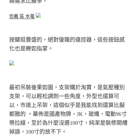
類需求比擬多。
信義 區 水電
按鍵挺豐盛的，絕對復雜的遠控器，這些按鈕感
化也是瞭如指掌。
最初吊裝後果如圖，支架購於淘寶，是氣壓種別
支架，可以輕松調劑一些角度，外型也還算可
以，市道上吊架，這個似乎是我能找到還算比擬
都雅的 。
幕佈是國產物牌，JK，玻纖，電動96寸
帶拉線，至於為什麼沒選100寸，純潔是裝修開槽
掉誤，100寸的放不下。