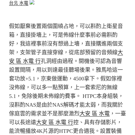
台北 水電
假如厭棄後置兩個圍繞占地，可以斟酌上衛星音
箱，直接掛墻上，可是佈線什麼事前必需斟酌
好，我這裡事前沒有想過上墻，直接購進兩個支
架，支架管子直接穿線，從底部預留的音頻線
大
安 區 水電 行
孔洞經由過程。
開機後可認為音響
設置間隔，用以到達最佳聽場後果。
雅馬哈這一
套功放+5.1，京東做運動，4500拿下。
假如傢裡
沒佈線，可以多一點預算，上一套索尼的無線
5.1，免除後期未佈線的費事。
HTPC本身組裝，
沒斟酌NAS是由於NAS解碼才能太弱，而我關於
傢庭雲的需求並不是那麼激烈
大安 區 水電
，一臺
可以長途遠
大安 區 水電 行
控、具有存儲影片，
能流暢播放4K片源的HTPC更合適我。
設置裝備