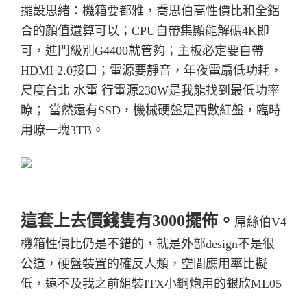
擺設思緒：機箱要都雅，喬思伯高性價比和全鋁
合的顏值還算可以；CPU自帶集顯能解碼4K即
可，進門級別G4400就管夠；主板必定要自帶
HDMI 2.0接口；電源要靜音，年夜電扇低功耗，
尺度
台北 水電 行
電源230W是我能找到最低功率
瞭； 當然還有SSD，機械硬盤是西數紅盤，臨時
用瞭一塊3TB。
這套上去價錢隻有3000擺佈。
屌絲伯V4
機箱性價比仍是不錯的，就是外部design不是很
公道，硬盤裝置的確反人類，空間應用率比擬
低，遠不及我之前組裝ITX小鋼炮用的銀欣ML05