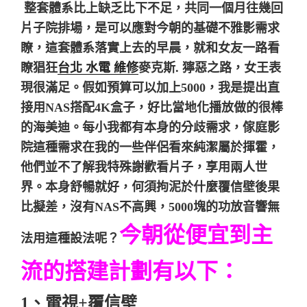
整套體系比上缺乏比下不足，共同一個月往幾回
片子院排場，是可以應對今朝的基礎不雅影需求
瞭，這套體系落實上去的早晨，就和女友一路看
瞭猖狂
台北 水電 維修
麥克斯. 獰惡之路，女王表
現很滿足。
假如預算可以加上5000，我是提出直
接用NAS搭配4K盒子，好比當地化播放做的很棒
的海美迪。
每小我都有本身的分歧需求，傢庭影
院這種需求在我的一些伴侶看來純潔屬於揮霍，
他們並不了解我特殊謝歡看片子，享用兩人世
界。
本身舒暢就好，何須拘泥於什麼覆信壁後果
比擬差，沒有NAS不高興，5000塊的功放音響無
今朝從便宜到主
法用這種設法呢？
流的搭建計劃有以下：
1、電視+覆信壁