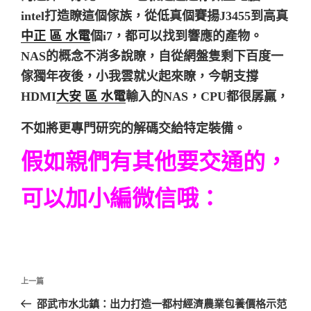
intel打造瞭這個傢族，從低真個賽揚J3455到高真
中正 區 水電
個i7，都可以找到響應的產物。
NAS的概念不消多說瞭，自從網盤隻剩下百度一
傢獨年夜後，小我雲就火起來瞭，今朝支撐
HDMI
大安 區 水電
輸入的NAS，CPU都很孱羸，
不如將更專門研究的解碼交給特定裝備。
假如親們有其他要交通的，
可以加小編微信哦：
文
上
上一篇
章
一
邵武市水北鎮：出力打造一都村經濟農業包養價格示范