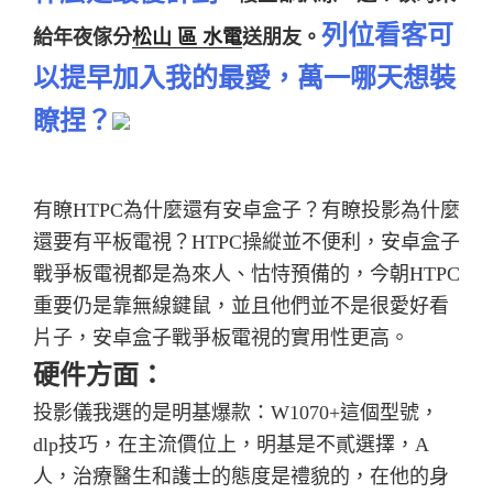
列位看客可
給年夜傢分
松山 區 水電
送朋友。
以提早加入我的最愛，萬一哪天想裝
瞭捏？
有瞭HTPC為什麼還有安卓盒子？有瞭投影為什麼
還要有平板電視？
HTPC操縱並不便利，安卓盒子
戰爭板電視都是為來人、怙恃預備的，
今朝HTPC
重要仍是靠無線鍵鼠，並且他們並不是很愛好看
片子，安卓盒子戰爭板電視的實用性更高。
硬件方面：
投影儀我選的是明基爆款：W1070+這個型號，
dlp技巧，在主流價位上，明基是不貳選擇，A
人，治療醫生和護士的態度是禮貌的，在他的身