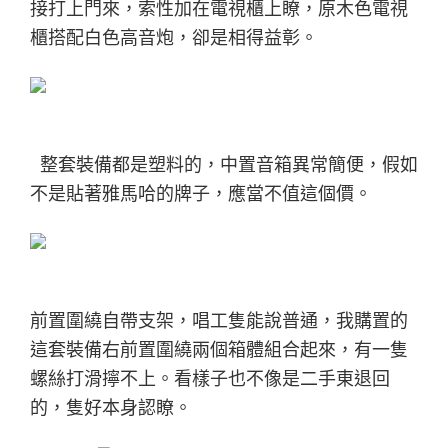
接打上門來，索性加在電視櫃上瞭，
原木色電視
櫃搭配白色高音炮，卻是相得益彰。
整套裝備都是塑料的，中置音箱異常簡便，假如
不是貼著雅馬哈的牌子，應當不值這個價。
前置圍繞自帶支架，唱工隻能說普通，我購置的
這套裝備右前置圍繞兩個箱體組合起來，
有一隻
螺絲打滑擰不上。看樣子也不像是二手東退回
的，隻好本身認瞭。