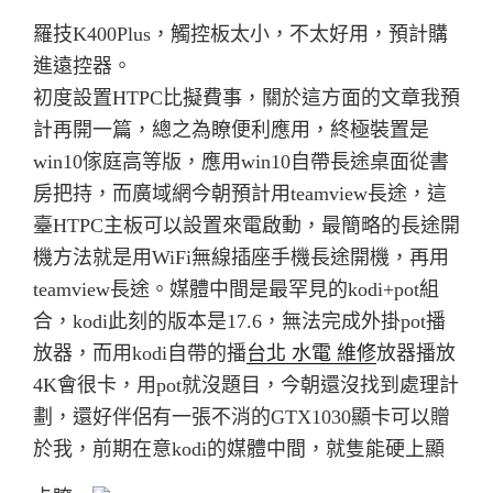
羅技K400Plus，觸控板太小，不太好用，預計購
進遠控器。
初度設置HTPC比擬費事，關於這方面的文章我預
計再開一篇，總之為瞭便利應用，
終極裝置是
win10傢庭高等版，應用win10自帶長途桌面從書
房把持，
而廣域網今朝預計用teamview長途，這
臺HTPC主板可以設置來電啟動，
最簡略的長途開
機方法就是用WiFi無線插座手機長途開機，再用
teamview長途。
媒體中間是最罕見的kodi+pot組
合，kodi此刻的版本是17.6，無法完成外掛pot播
放器，而用kodi自帶的播
台北 水電 維修
放器播放
4K會很卡，用pot就沒題目，今朝還沒找到處理計
劃，還好伴侶有一張不消的GTX1030顯卡可以贈
於我，前期在意kodi的媒體中間，就隻能硬上顯