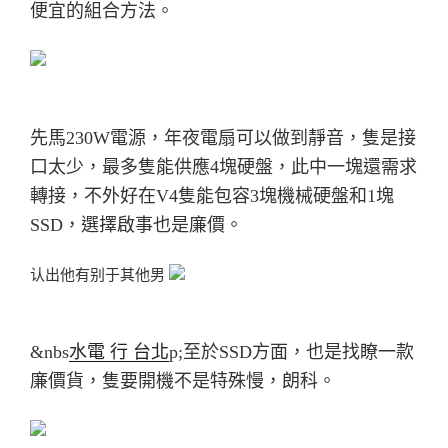
便宜的組合方法。
先馬230W電源，年夜電扇可以做到靜音，隻是接
口太少，最多隻能供應4塊硬盤，
此中一塊還需求
轉接，不外好在V4隻能包容3塊機械硬盤和1塊
SSD，選擇啟事也是廉價。
认出他有别于其他男
&nbs
水電 行 台北
p;至於SSD方面，也是找瞭一款
廉價貨，隻要開機不是特殊慢，朗科。