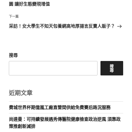
導
篇
園 讓好生態變現增值
覽
文
章
下
下一篇
一
采訪！女大學生不知天包養網高地厚揚言反賣人販子？
篇
文
章
搜尋
搜
尋
近期文章
費城世界杯期億嵐工廠直營間供給免費賽后路況服務
尚達曼：可持續發展遇秀傳醫院健康檢查政治逆風 須靠政
策推創新減排