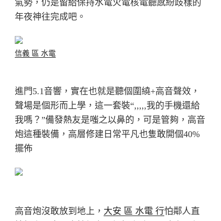
氣勢，仍是留給保持水電火電核電聽感紛歧樣的
年夜神往完成吧。
信義 區 水電
進門5.1音響，實在也就是聽個圍繞+高音聲效，
聲場是個形而上學，這一套裝“,,,,,我的手機還給
我嗎？”備發熱友是嗤之以鼻的，可是管夠，高音
炮這種裝備，高層修建日常平凡也隻敢開個40%
擺佈
高音炮沒敢放到地上，
大安 區 水電 行
怕鄰人直