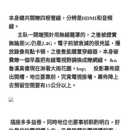
本身總共開瞭四根管線，分辨是HDMI和音頻
線。
主臥一開端預計用無線籠罩的，之後被證實
無論是5G仍是2.4G，電子訊號衰減的很兇猛，播
放錄像有點卡頓，之後隻能購置穿線器，本身破
費瞭一個早晨把有線電視野調換成瞭網線。
&n
魯漢真傻現在淋著大雨花園。bsp;
投影幕佈提
出開槽，地位要靠前，究竟電視掛墻，幕佈降上
去預留空間要有15公分以上。
插座多多益善，同時地位也要事前斟酌明白，好