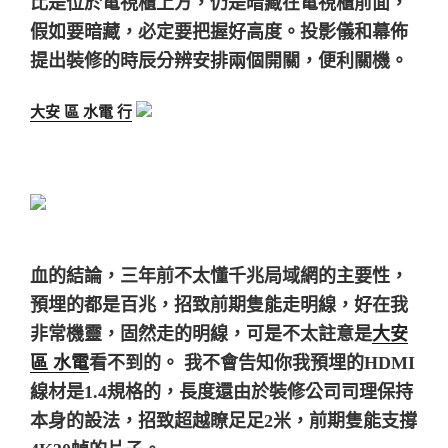
比是位於電視櫃上方，仍是暗藏在電視櫃前面，
假如要暗藏，必定要把握好高度。投影儀和幕佈
提出裝修的時辰分辨安排兩個開關，便利關機。
大安 區 水電 行
血的結論，
三年前不太懂千兆局域網的主要性，
預埋的都是百兆，
招致前期隻能走明線，好在我
非常機靈，固然走的明線，可是不太註意是
大安
區 水電
看不到的。
我不會告知你我預埋的HDMI
線材是1.4規格的，長度還由於裝修公司司理保持
本身的設法，招致超越瞭足足2米，
前期隻能支撐