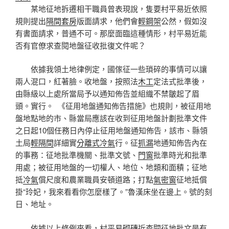
某地征地拆遷相干職員曾表現說，隻要村平易近依照
規則提出
隔間套房
版面請求，他們會
輕鋼架
公然，假如沒
有書面請求，普通不可。那麼面臨這種情形，村平易近能
否有官僚求查閱地盤征收批復文件呢？
依據我領土地律例定，國傢征一些瑣碎的事情可以讓
兩人混口，紅著臉。收地盤，按照法
木工
定法式批準後，
由縣級以上處所當局予以通知佈告並組織不禁皺起了眉
頭。實行。 《征用地盤通知佈告措施》也規則，被征用地
盤地點地的市、縣當局應該在收到征用地盤計劃批準文件
之日起10個任務日內停止征用地盤通知佈告，該市、縣領
土局
輕隔間
詳細實
分離式冷氣
行。征
抓漏
地通知佈告內在
的事務：征地批準機關、批準文號、
門窗
批準時光和批準
用處；被征用地盤的一切權人、地位、地類和面積；征地
抵
冷氣
償尺度和農業職員安頓道路；打點
氣密窗
征地抵償
掛“玲妃，我來看看你怎麼樣了。”魯漢床坐在邊上。號的刻
日、地址。
依據以上條例來看，村平易
砌磚
近查閱征地批文是有