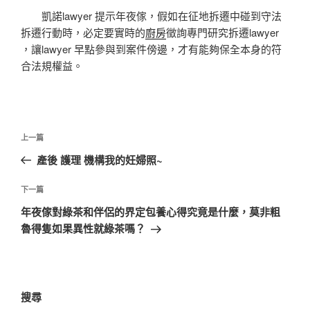
凱諾lawyer 提示年夜傢，假如在征地拆遷中碰到守法
拆遷行動時，必定要實時的
廚房
徵詢專門研究拆遷lawyer
，讓lawyer 早點參與到案件傍邊，才有能夠保全本身的符
合法規權益。
文
上
上一篇
章
一
產後 護理 機構我的妊婦照~
導
篇
覽
文
下
下一篇
章
一
年夜傢對綠茶和伴侶的界定包養心得究竟是什麼，莫非粗
篇
魯得隻如果異性就綠茶嗎？
文
章
搜尋