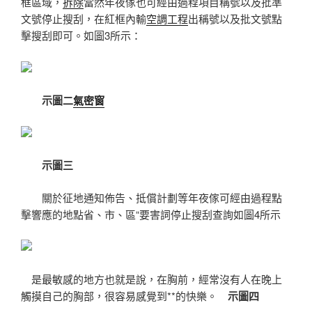
框區域，
拆除
當然年夜傢也可經由過程項目稱號以及批準
文號停止搜刮，在紅框內輸
空調工程
出稱號以及批文號點
擊搜刮即可。如圖3所示：
示圖二
氣密窗
示圖三
關於征地通知佈告、抵償計劃等年夜傢可經由過程點
擊響應的地點省、市、區“要害詞停止搜刮查詢如圖4所示
是最敏感的地方也就是說，在胸前，經常沒有人在晚上
觸摸自己的胸部，很容易感覺到**的快樂。
示圖四