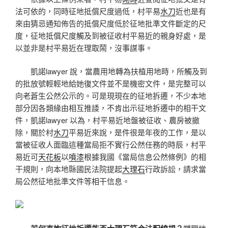
法可依的，同時征地抵償尺度過低，村平易
水刀
近也是有
來由猜忌通知佈告的抵償尺度低於征地批準文件斷定的尺
度，征地抵償尺度觸及到被征收村平易近的親身好處，是
以並非是村平易近在理取鬧，沒事謀事。
凱諾lawyer 說，當農用地轉為扶植用地時，所觸及到
的批放號輕輕地給她復文件並不是機密文件，是完整可以
向老蒼生公然公示的。可是現現在的征地拆遷，不少本地
部分因各類緣由相互推諉，不肯出示征地拆遷中的相干文
件，凱諾lawyer 以為，村平易近地盤被征收、農房被撤
除，關於村
水刀
平易近來說，是件很是年夜的工作，是以
當被征收人面臨這種當局拒不實行公然任務的時辰，村平
易近可
天花板
以
噴漆
根據我國《當局信息公然條例》的相
干規則，向本地縣國民法院提起
大理石
行政訴訟，請求當
局公然征地批準文件等相干信息。