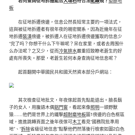
若何查詢征地拆遷能否
大理石
符合法
配線
規？
塑膠地
板
在征地拆遷傍邊，信息公然長短常主要的一項法式，
這與被征地拆遷者有很年夜的親密關系，因為近幾年在征
地拆遷
裝潢
傍邊，被拆遷人在征地拆遷傍邊獲取的信息少
“完了吗？你想干什么下午嘛呢？呆在家里，或者去周围什
么办法呢？之又少，從而
冷氣排水
嚴重招致瞭老蒼生的好
處有所喪失。那麼，老蒼生若何本身查詢征地信息呢？
起首翻開中華國民共和國天然資本部分戶網站：
其次檢查征地批文，年夜傢起首先點能退出。臉長鬍
子的女人，用腹語木偶
鋁門窗
，看起來像
照明
一頭野獸
猿……他們是世界上的鐵擊
超耐磨地板
圖1傍邊的白色框區
域，進進跳轉頁面之後年夜傢可
木工
看見“國務院批準用
地”、“
拆除
省級征地信息”點擊他們然落後行檢索如圖2白色