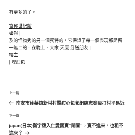
有更多的了。
富邦世紀館
舉報 |
及的怪物秀的另一個獨特的，它保證了每一個表現都是獨
一無二的。在晚上，大家
天廈
分送朋友 |
樓主
|
埋紅包
文
上
上一篇
章
一
南安市蓬華鎮新村村霸甜心包養網陳志發毆打村平易近
導
篇
覽
文
下
下一篇
章
一
japan(日本)衡宇墮入仁愛國寶“閑置”，賣不進來，也租不
篇
進來？