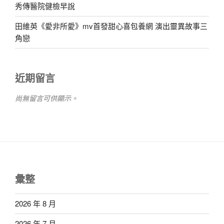
秀傳醫院健檢早說
田維英《愛非所愛》mv首發甜心喜包養網 演出靈異故事三
角戀
近期留言
尚無留言可供顯示。
彙整
2026 年 8 月
2026 年 7 月