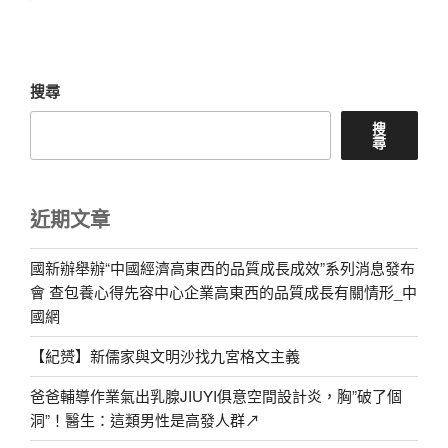
文
章
搜尋
搜
尋
近期文章
國新辦舉辦“中國經濟高東西的品質成長成效”系列消息發布
會 查包養心得先容中心企業高東西的品質成長有關情形_中
國網
【紀赟】新儒家與文明沙找九宮格文主義
爸爸輔導作業氣出乳腺JIUYI俱意空間設計炎，胸”破了個
洞”！醫生：這類男性是高發人群↗