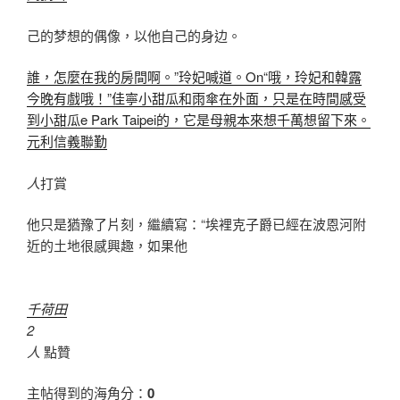
己的梦想的偶像，以他自己的身边。
誰，怎麼在我的房間啊。”玲妃喊道。On“哦，玲妃和韓露
今晚有戲哦！”佳寧小甜瓜和雨傘在外面，只是在時間感受
到小甜瓜e Park Taipei的，它是母親本來想千萬想留下來。
元利信義聯勤
人
打賞
他只是猶豫了片刻，繼續寫：“埃裡克子爵已經在波恩河附
近的土地很感興趣，如果他
千荷田
2
人
點贊
主帖得到的海角分：
0