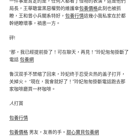
一件事是肯定的是，任何人都看了怪物的表演，這是他們
局長，王華聰當黑惡權勢的維護傘
包養價格
此刻也被抓
瞭，王和曾小兵關系特好，
包養行情
這幾小我私家在於都
幹絕瞭壞事，禍患一方。
砰!
“那，我已經提前掛了！可在聊天，再見！”玲妃匆匆掛斷了
電話
包養網
鲁汉双手不禁缩了回来，玲妃终于忍受炎热的盖子打开，
关掉火。 “現在，我會就好了！”玲妃匆匆掛斷電話跑去那
家咖啡廳買一杯咖啡。
人
打賞
包養行情
包養價格
男友，友善的手。
甜心寶貝包養網