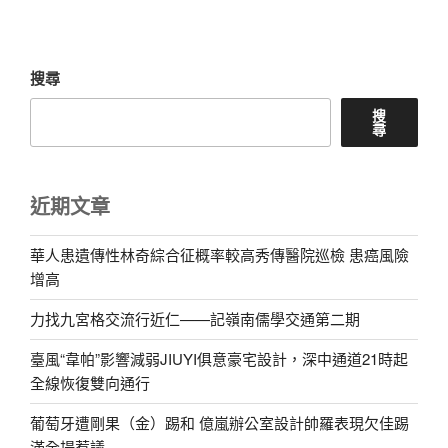
章
搜尋
搜
尋
近期文章
華人患遺傳性林奇綜合征概率較高秀傳醫院巡檢 患癌風險
增高
力找九宮格交流行近仁——記嶺南儒學交通第二期
臺風“韋帕”影響減弱JIUYI俱意豪宅設計，深中通道21時起
全線恢復雙向通行
葡萄牙遭剛果（金）踢和 億嵐辦公室設計帥羅表現欠佳踢
滿全場惹議