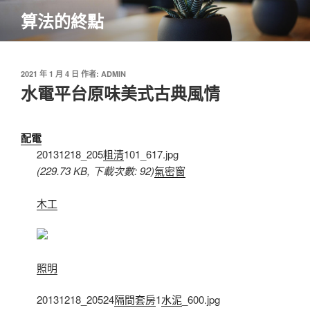
跳
算法的終點
至
主
要
內
發
2021 年 1 月 4 日
作者:
ADMIN
佈
水電平台原味美式古典風情
容
於
配電
20131218_205
粗清
101_617.jpg
(229.73 KB, 下載次數: 92)
氣密窗
木工
照明
20131218_20524
隔間套房
1
水泥
_600.jpg