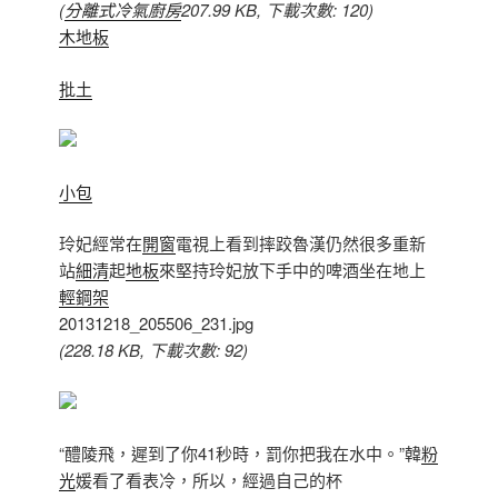
(
分離式冷氣
廚房
207.99 KB, 下載次數: 120)
木地板
批土
小包
玲妃經常在
開窗
電視上看到摔跤魯漢仍然很多重新
站
細清
起
地板
來堅持玲妃放下手中的啤酒坐在地上
輕鋼架
20131218_205506_231.jpg
(228.18 KB, 下載次數: 92)
“醴陵飛，遲到了你41秒時，罰你把我在水中。”韓
粉
光
媛看了看表冷，所以，經過自己的杯