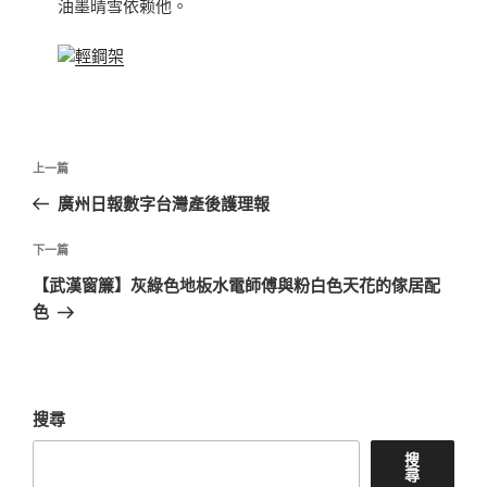
油墨晴雪依赖他。
輕鋼架
文
上
上一篇
章
一
廣州日報數字台灣產後護理報
導
篇
覽
文
下
下一篇
章
一
【武漢窗簾】灰綠色地板水電師傅與粉白色天花的傢居配
篇
色
文
章
搜尋
搜
尋