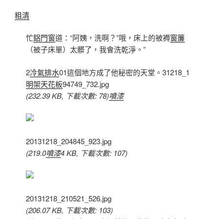
粗清
忙
鋁門窗
道：“阿姨，洗啊？”哦，床上的被褥
窗簾
（被子床單）太髒了，我會洗乾淨。”
2
冷氣排水
01這個地方成了他秘密的天堂。31218_1
明架天花板
94749_732.jpg
(232.39 KB, 下載次數: 78)
噴漆
20131218_204845_923.jpg
(219.0
噴漆
4 KB, 下載次數: 107)
20131218_210521_526.jpg
(206.07 KB, 下載次數: 103)