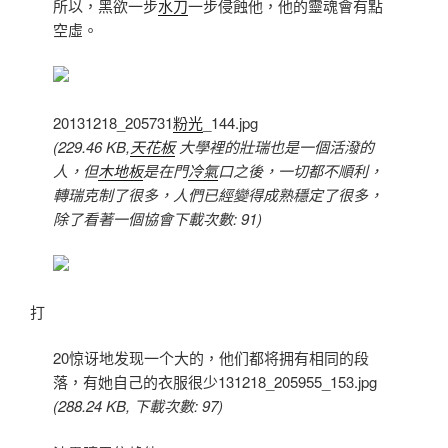
所以，黑欲一步
水刀
一步侵蝕他，他的靈魂會有點
空虛。
20131218_205731
粉光
_144.jpg
(229.46 KB,
天花板
大學裡的壯瑞也是一個活潑的
人，但
木地板
是在門
冷氣
口之後，一切都不順利，
轉瑞克制了很多，人們已經變得成熟穩定了很多，
除了看著一個協會下載次數: 91)
打
20惊讶地发现一个大的，他们都将拥有相同的段
落，有她自己的衣服很少131218_205955_153.jpg
(288.24 KB, 下載次數: 97)