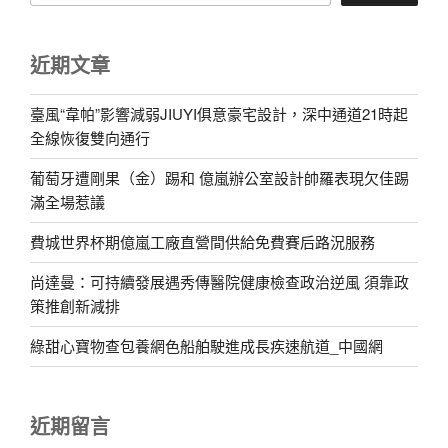
近期文章
臺風“韋帕”影響減弱JIUYI俱意豪宅設計，深中通道21時起
全線恢復雙向通行
葡萄牙遭剛果（金）踢和 億嵐辦公室設計帥羅表現欠佳踢
滿全場惹議
費城世界杯期億嵐工廠直營間供給免費賽后路況服務
尚達曼：可持續發展遇秀傳醫院健康檢查政治逆風 須靠政
策推創新減排
綠甜心寶物查包養網色船舶駛進成長疾速航道_中國網
近期留言